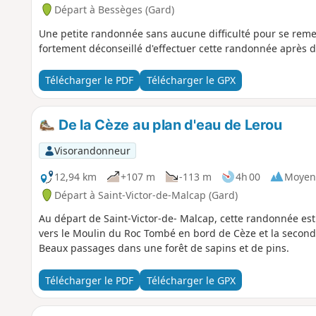
Départ à Bessèges (Gard)
Une petite randonnée sans aucune difficulté pour se remett
fortement déconseillé d'effectuer cette randonnée après de
Télécharger le PDF
Télécharger le GPX
De la Cèze au plan d'eau de Lerou
Visorandonneur
12,94 km
+107 m
-113 m
4h 00
Moyen
Départ à Saint-Victor-de-Malcap (Gard)
Au départ de Saint-Victor-de- Malcap, cette randonnée es
vers le Moulin du Roc Tombé en bord de Cèze et la seconde
Beaux passages dans une forêt de sapins et de pins.
Télécharger le PDF
Télécharger le GPX