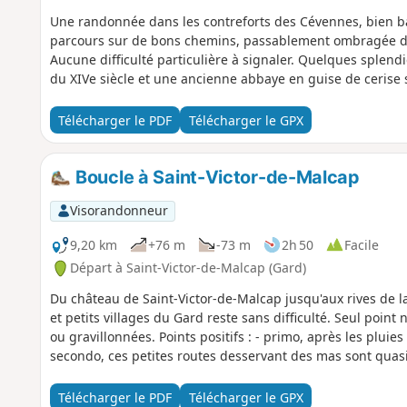
Une randonnée dans les contreforts des Cévennes, bien bal
parcours sur de bons chemins, passablement ombragée don
Aucune difficulté particulière à signaler. Quelques sple
du XIVe siècle et une ancienne abbaye en guise de cerise 
Télécharger le PDF
Télécharger le GPX
Boucle à Saint-Victor-de-Malcap
Visorandonneur
9,20 km
+76 m
-73 m
2h 50
Facile
Départ à Saint-Victor-de-Malcap (Gard)
Du château de Saint-Victor-de-Malcap jusqu'aux rives de 
et petits villages du Gard reste sans difficulté. Seul poin
ou gravillonnées. Points positifs : - primo, après les pluie
secondo, ces petites routes desservant des mas sont quasi
Télécharger le PDF
Télécharger le GPX