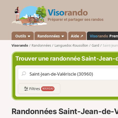
V
i
s
o
r
a
Outils
Randonnées
Aide ↗
Viso
rando
Pre
n
Visorando
Randonnées
Languedoc-Roussillon
Gard
Saint-Jean
d
o
Trouver une randonnée Saint-Jean-d
Filtres
NOUVEAU
Randonnées Saint-Jean-de-V