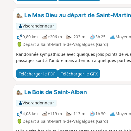
Le Mas Dieu au départ de Saint-Marti
Visorandonneur
9,80 km
+206 m
-203 m
3h 25
Moyenn
Départ à Saint-Martin-de-Valgalgues (Gard)
Randonnée sympathique avec quelques jolis points de vue.
passages sont à l'ombre mais attention à quelques parties
Télécharger le PDF
Télécharger le GPX
Le Bois de Saint-Alban
Visorandonneur
4,08 km
+119 m
-113 m
1h 30
Moyenn
Départ à Saint-Martin-de-Valgalgues (Gard)