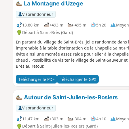
La Montagne d'Uzege
Visorandonneur
13,80 km
+493 m
-495 m
5h 20
Moyen
Départ à Saint-Brès (Gard)
En partant du village de Saint-Brès, jolie randonnée dans
imprenable à la table d'orientation de la Chapelle Saint-Priv
évite ainsi une montée assez raide pour aller à la chapel
chaud . Possibilité de visiter le village de Saint-Sauveur et
Brès au retour.
Télécharger le PDF
Télécharger le GPX
Autour de Saint-Julien-les-Rosiers
Visorandonneur
11,47 km
+303 m
-304 m
4h 10
Moyen
Départ à Saint-Julien-les-Rosiers (Gard)