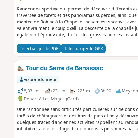
Randonnée sportive qui permet de découvrir différents as
traversée de forêts et des panoramas superbes, ainsi que 
montée de Robiac à la Chapelle Lacham est sportive, avec
valent vraiment le coup d’œil. La descente de la chapelle 
également éprouvante, du fait des grosses pierres instab
partie de la descente.
Télécharger le PDF
Télécharger le GPX
Tour du Serre de Banassac
Visorandonneur
8,33 km
+231 m
-225 m
3h 00
Moyenn
Départ à Les Mages (Gard)
Une randonnée sans difficultés particulières sur de bons
forêts de châtaigniers et des bois de pins et on y découvr
quelques traces d'anciennes activités rappellent au rand
inhabitée, a été le refuge de nombreuses personnes par l