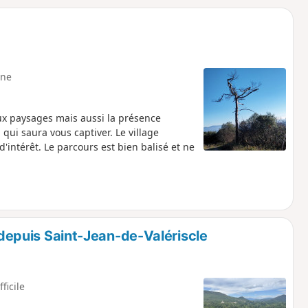
o
a
i
m
p
ne
ux paysages mais aussi la présence
 qui saura vous captiver. Le village
'intérêt. Le parcours est bien balisé et ne
n depuis Saint-Jean-de-Valériscle
fficile