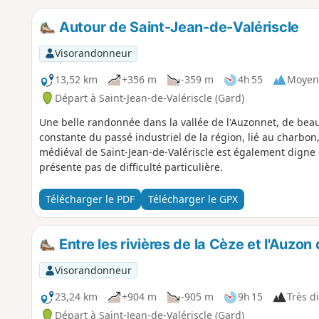
Autour de Saint-Jean-de-Valériscle
Visorandonneur
13,52 km
+356 m
-359 m
4h 55
Moyen
Départ à Saint-Jean-de-Valériscle (Gard)
Une belle randonnée dans la vallée de l'Auzonnet, de bea
constante du passé industriel de la région, lié au charbon,
médiéval de Saint-Jean-de-Valériscle est également digne d
présente pas de difficulté particulière.
Télécharger le PDF
Télécharger le GPX
Entre les rivières de la Cèze et l'Auzo
Visorandonneur
23,24 km
+904 m
-905 m
9h 15
Très di
Départ à Saint-Jean-de-Valériscle (Gard)