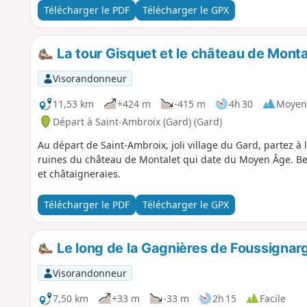
Télécharger le PDF
Télécharger le GPX
La tour Gisquet et le château de Mont
Visorandonneur
11,53 km
+424 m
-415 m
4h 30
Moyen
Départ à Saint-Ambroix (Gard) (Gard)
Au départ de Saint-Ambroix, joli village du Gard, partez à 
ruines du château de Montalet qui date du Moyen Âge. Be
et châtaigneraies.
Télécharger le PDF
Télécharger le GPX
Le long de la Gagnières de Foussignar
Visorandonneur
7,50 km
+33 m
-33 m
2h 15
Facile