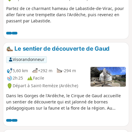
Partez de ce charmant hameau de Labastide-de-Virac, pour
aller faire une trempette dans l'Ardèche, puis revenez en
passant par Labastide.
Le sentier de découverte de Gaud
Visorandonneur
5,60 km
+292 m
-294 m
2h 25
Facile
Départ à Saint-Remèze (Ardèche)
Dans les Gorges de l'Ardèche, le Cirque de Gaud accueille
un sentier de découverte qui est jalonné de bornes
pédagogiques sur la faune et la flore de la région. Au
niveau du bivouac de Gaud, vous y trouverez le Château de
Gaud ainsi que l'Ardèche.