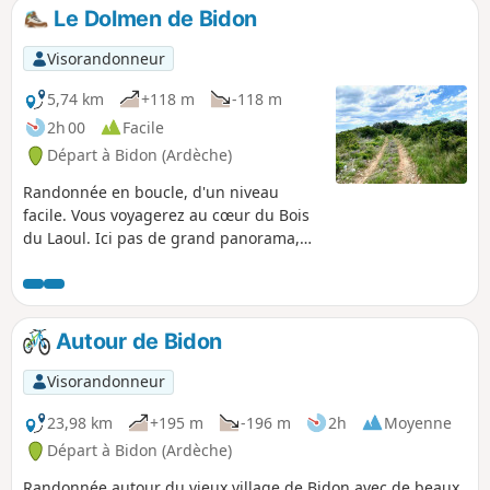
Le Dolmen de Bidon
Visorandonneur
5,74 km
+118 m
-118 m
2h 00
Facile
Départ à Bidon (Ardèche)
Randonnée en boucle, d'un niveau
facile. Vous voyagerez au cœur du Bois
du Laoul. Ici pas de grand panorama,
vous serez totalement immergé dans les
chênes verts, genévriers et buis. Vous
commencerez par 300 m de bitume afin
de rejoindre le bois. La randonnée
Autour de Bidon
commence par la découverte d'un
magnifique dolmen, en très bon état de
Visorandonneur
conservation. Pour y accéder, vous
marcherez sur des lapiaz, formation
23,98 km
+195 m
-196 m
2h
Moyenne
karstique de surface avec parfois
Départ à Bidon (Ardèche)
quelques trous et petites crevasses,
Randonnée autour du vieux village de Bidon avec de beaux