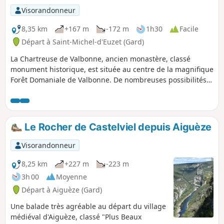
Visorandonneur
8,35 km
+167 m
-172 m
1h30
Facile
Départ à Saint-Michel-d'Euzet (Gard)
La Chartreuse de Valbonne, ancien monastère, classé
monument historique, est située au centre de la magnifique
Forêt Domaniale de Valbonne. De nombreuses possibilités
s'offrent à vous au départ du parking. Le petit circuit
proposé permet de faire une boucle alternant passage
forestier et vignes et offrant quelques jolis points de vue
sur la Chartreuse et les alentours.
Le Rocher de Castelviel depuis Aiguèze
Visorandonneur
8,25 km
+227 m
-223 m
3h 00
Moyenne
Départ à Aiguèze (Gard)
Une balade très agréable au départ du village
médiéval d'Aiguèze, classé "Plus Beaux