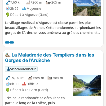
7,60 km
+266 m
-265 m
2h 55
Moyenne
Départ à Aiguèze (Gard)
Le village médiéval d'Aiguèze est classé parmi les plus
beaux villages de France. Cette randonnée, surplombant les
gorges de l'Ardèche, vous amènera au gré des chemins et
sentiers au cœur de la garrigue et des champs d'oliviers et
de vignes.
La Maladrerie des Templiers dans les
Gorges de l'Ardèche
Visorandonneur
15,16 km
+585 m
-584 m
6h 00
Difficile
Départ à Le Garn (Gard)
Très belle randonnée se déroulant en
partie le long de la rivière, puis