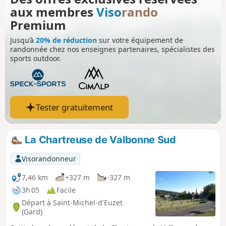
aux membres
Viso
rando
Premium
Jusqu’à
20% de réduction
sur votre équipement de
randonnée chez nos enseignes partenaires, spécialistes des
sports outdoor.
Tester gratuitement
La Chartreuse de Valbonne Sud
Visorandonneur
7,46 km
+327 m
-327 m
3h 05
Facile
Départ à Saint-Michel-d'Euzet
(Gard)