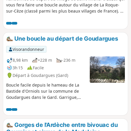
vous fera faire une boucle autour du village de La Roque-
sur-Cèze (classé parmi les plus beaux villages de France). Le
village de la Roque est perché sur un piton rocheux et il est
bordé par la Cèze. Le lieu est un site naturel pour la
baignade ; à proximité du village se trouvent les Cascades
du Sautadet. Attention ! Il est interdit de se baigner pour
Une boucle au départ de Goudargues
raisons de sécurité.
Visorandonneur
8,98 km
+228 m
-236 m
3h 15
Facile
Départ à Goudargues (Gard)
Boucle facile depuis le hameau de La
Bastide d'Orniols sur la commune de
Goudargues dans le Gard. Garrigue,
forêt de pins, chapelles, bories, maisons
en pierre. Il est possible de commencer
au village de Goudargues, voir §
Informations pratiques ci-dessous.
Gorges de l'Ardèche entre bivouac du