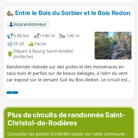
une vue époustouflante sur les
Cévennes et vous traverserez la
Entre le Bois du Sorbier et le Bois Redon
garrigue sur des terrains variés pour
arriver au dolmen de la Table des Turcs.
Visorandonneur
Vous arriverez enfin à la Leque, lieu
idéal pour une pause déjeuner. Les
6,90 km
+140 m
-140 m
quelques kilomètres restants se font sur
2h 20
Facile
de larges chemins qui rejoignent la
Départ à Bourg-Saint-Andéol
première partie du tracé.
(Ardèche)
Randonnée réalisée sur des pistes et des monotraces en
sous-bois et parfois sur de beaux dallages, à l'abri du vent
car exposé sur le versant Sud du Bois Redon. Le circuit est
ombragé pour une grande part et passe dans des forêts de
chênes essentiellement.
Plus de circuits de randonnée Saint-
Christol-de-Rodières
Consultez les points d'intérêts situés sur cette commune :