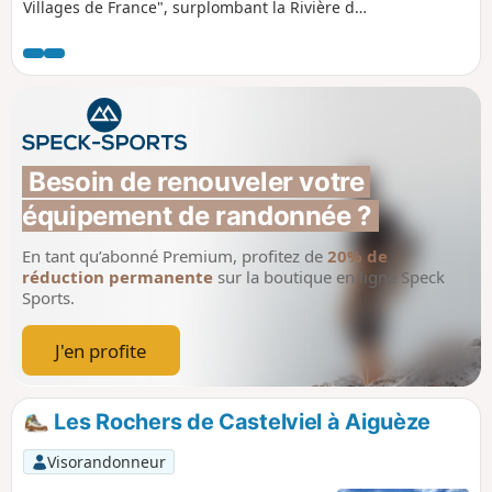
Villages de France", surplombant la Rivière de
l'Ardèche avec à mi-parcours un fantastique
belvédère sur l'affluent du Rhône.
Besoin de renouveler votre 
équipement de randonnée ?
En tant qu’abonné Premium, profitez de
20% de
réduction permanente
sur la boutique en ligne Speck
Sports.
J'en profite
Les Rochers de Castelviel à Aiguèze
Visorandonneur