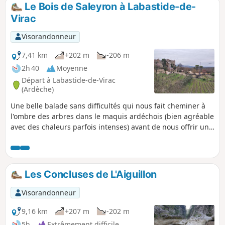
Le Bois de Saleyron à Labastide-de-
Virac
Visorandonneur
7,41 km
+202 m
-206 m
2h 40
Moyenne
Départ à Labastide-de-Virac
(Ardèche)
Une belle balade sans difficultés qui nous fait cheminer à
l'ombre des arbres dans le maquis ardéchois (bien agréable
avec des chaleurs parfois intenses) avant de nous offrir une
belle vue sur l'Ardèche et le Pont d'Arc.
Les Concluses de L'Aiguillon
Visorandonneur
9,16 km
+207 m
-202 m
5h
Extrêmement difficile