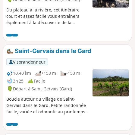
Du plateau à la rivière, cet itinéraire
court et assez facile vous entraînera
également à la découverte de la
végétation des gorges, notamment le
genévrier de Phénicie. Le dénivelé
positif est en fin de parcours, la piste
bétonnée qui va du bivouac de Gournier
Saint-Gervais dans le Gard
au point de départ est très raide. Le
parcours est bien ombragé. Prêtez
Visorandonneur
attention au point (3).
10,40 km
+153 m
-153 m
3h 25
Facile
Départ à Saint-Gervais (Gard)
Boucle autour du village de Saint-
Gervais dans le Gard. Petite randonnée
facile, variée et odorante au printemps:
thym, bruyère et romarin bordent les
chemins. Parcours entre vignes, oliviers
et forêt domaniale.