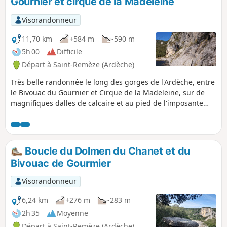
Gournier et cirque de la Madeleine
Visorandonneur
11,70 km
+584 m
-590 m
5h 00
Difficile
Départ à Saint-Remèze (Ardèche)
Très belle randonnée le long des gorges de l'Ardèche, entre
le Bivouac du Gournier et Cirque de la Madeleine, sur de
magnifiques dalles de calcaire et au pied de l'imposante
falaise délimitant les gorges. Durant le parcours, on
découvrira l'immense rocher surnommé Cathédrale de plus
de 100 m de hauteur et dont la forme découpée fait penser
à une cathédrale.
Boucle du Dolmen du Chanet et du
Bivouac de Gourmier
Visorandonneur
6,24 km
+276 m
-283 m
2h 35
Moyenne
Départ à Saint-Remèze (Ardèche)