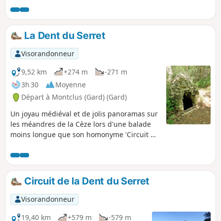
modifiée sur le terrain. Voir les avis et éventuellement
essayer le parcours en sens inverse
La Dent du Serret
Visorandonneur
9,52 km
+274 m
-271 m
3h 30
Moyenne
Départ à Montclus (Gard) (Gard)
Un joyau médiéval et de jolis panoramas sur
les méandres de la Cèze lors d'une balade
moins longue que son homonyme 'Circuit de
la Dent du Serret'.
Circuit de la Dent du Serret
Visorandonneur
19,40 km
+579 m
-579 m