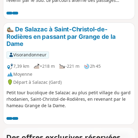
revenir par le Sud. Le parcours alterne des passages
relativement exposés au soleil sur les pistes DFCI, mais
aussi des passages plus ombragés. Il offre une belle vue
sur Salazac et la vallée du Rhône.
De Salazac à Saint-Christol-de-
Rodières en passant par Grange de la
Dame
Visorandonneur
7,39 km
+218 m
-221 m
2h 45
Moyenne
Départ à Salazac (Gard)
Petit tour bucolique de Salazac au plus petit village du gard
rhodanien, Saint-Christol-de-Rodières, en revenant par le
hameau Grange de la Dame.
Des offres exclusives réservées