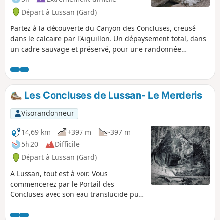
Départ à Lussan (Gard)
Partez à la découverte du Canyon des Concluses, creusé
dans le calcaire par l'Aiguillon. Un dépaysement total, dans
un cadre sauvage et préservé, pour une randonnée
pédestre à privilégier en été, quand l'Aiguillon est
quasiment à sec, mais attendez-vous quand même à vous
mouiller les pieds. La randonnée s'effectue dans le lit
accidenté du cours d'eau, il faudra donc escalader
Les Concluses de Lussan- Le Merderis
fréquemment, accompagné par les cigales.
Visorandonneur
14,69 km
+397 m
-397 m
5h 20
Difficile
Départ à Lussan (Gard)
A Lussan, tout est à voir. Vous
commencerez par le Portail des
Concluses avec son eau translucide puis
vous pousserez jusqu'au menhir de la
Pierre Plantée. Vous serez captivé par