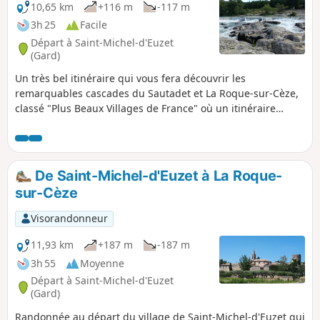
10,65 km
+116 m
-117 m
3h 25
Facile
Départ à Saint-Michel-d'Euzet
(Gard)
Un très bel itinéraire qui vous fera découvrir les
remarquables cascades du Sautadet et La Roque-sur-Cèze,
classé "Plus Beaux Villages de France" où un itinéraire
patrimonial vous sera proposé. Bien respecter les consignes
de sécurité sur le site naturel des Cascades du Sautadet !
Baignade interdite
De Saint-Michel-d'Euzet à La Roque-
sur-Cèze
Visorandonneur
11,93 km
+187 m
-187 m
3h 55
Moyenne
Départ à Saint-Michel-d'Euzet
(Gard)
Randonnée au départ du village de Saint-Michel-d'Euzet qui