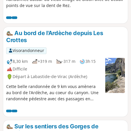
sans danger. Vous emprunterez des
points de vue sur la dent de Rez.
sentiers et des monotraces parsemées
de cistes cotonneux et de thym sauvage.
Vous serez, souvent, en plein cœur du
Bois du Laoul. Aucun balisage sur ce
parcours, il vous faut vous fier à la trace
Au bord de l'Ardèche depuis Les
GPS et à la description.
Crottes
Visorandonneur
8,30 km
+319 m
-317 m
3h 15
Difficile
Départ à Labastide-de-Virac (Ardèche)
Cette belle randonnée de 9 km vous amènera
au bord de l'Ardèche, au coeur du canyon. Une
randonnée pédestre avec des passages en
mains courantes et montée d'échelle obligatoire
le long du parcours. La baignade est autorisée
et irrésistible. La descente par la Combe des
champs sera longue mais vous serez émerveillé
Sur les sentiers des Gorges de
par l'arrivée dans le canyon. Un dénivelé