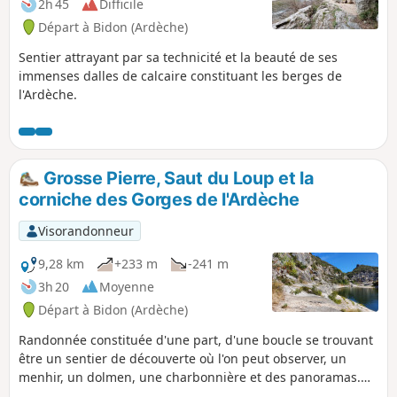
2h 45
Difficile
Départ à Bidon (Ardèche)
Sentier attrayant par sa technicité et la beauté de ses
immenses dalles de calcaire constituant les berges de
l'Ardèche.
Grosse Pierre, Saut du Loup et la
corniche des Gorges de l'Ardèche
Visorandonneur
9,28 km
+233 m
-241 m
3h 20
Moyenne
Départ à Bidon (Ardèche)
Randonnée constituée d'une part, d'une boucle se trouvant
être un sentier de découverte où l'on peut observer, un
menhir, un dolmen, une charbonnière et des panoramas.
Note modérateur Il semble que la fin du parcours soit