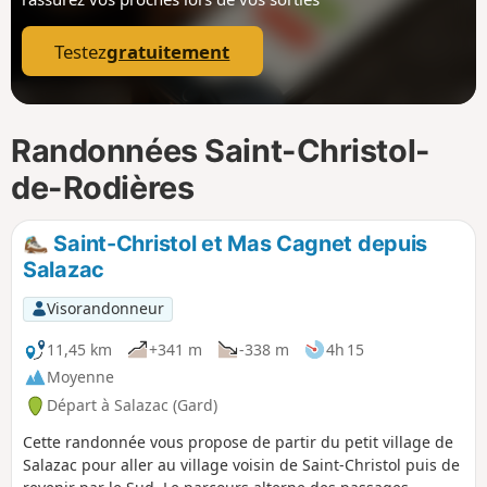
p
Testez
gratuitement
Randonnées Saint-Christol-
de-Rodières
Saint-Christol et Mas Cagnet depuis
Salazac
Visorandonneur
11,45 km
+341 m
-338 m
4h 15
Moyenne
Départ à Salazac (Gard)
Cette randonnée vous propose de partir du petit village de
Salazac pour aller au village voisin de Saint-Christol puis de