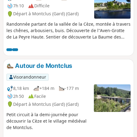
7h 10
Difficile
Départ à Montclus (Gard) (Gard)
Randonnée partant de la vallée de la Cèze, montée à travers
les chênes, arbousiers, buis. Découverte de l''Aven-Grotte
de La Peyre Haute. Sentier de découverte La Baume des
Fades (ou Grotte des Fées), ne pas rater les dolmens ainsi
que le belvédère. Vue sur le Rocher de l'Aigle. Superbe
panorama du haut de la Dent du Serret. En fonction de
l'horaire, possibilité de manger au bord de la Cèze.
Autour de Montclus
Visorandonneur
8,18 km
+184 m
-177 m
2h 50
Facile
Départ à Montclus (Gard) (Gard)
Petit circuit à la demi-journée pour
découvrir la Cèze et le village médiéval
de Montclus.