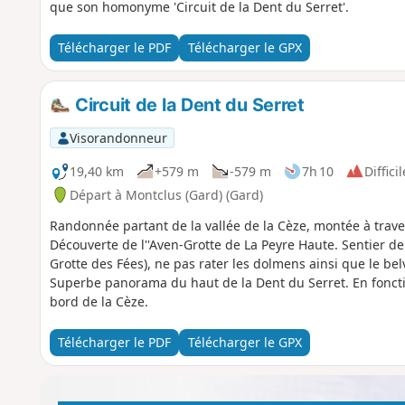
que son homonyme 'Circuit de la Dent du Serret'.
Télécharger le PDF
Télécharger le GPX
Circuit de la Dent du Serret
Visorandonneur
19,40 km
+579 m
-579 m
7h 10
Difficil
Départ à Montclus (Gard) (Gard)
Randonnée partant de la vallée de la Cèze, montée à traver
Découverte de l''Aven-Grotte de La Peyre Haute. Sentier 
Grotte des Fées), ne pas rater les dolmens ainsi que le bel
Superbe panorama du haut de la Dent du Serret. En fonctio
bord de la Cèze.
Télécharger le PDF
Télécharger le GPX