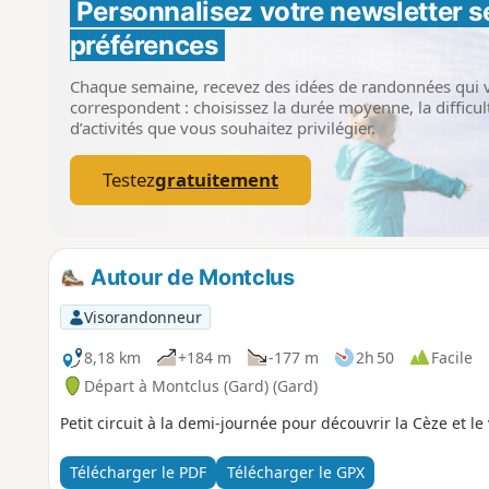
Personnalisez votre newsletter 
s
préférences
Chaque semaine, recevez des idées de randonnées qui 
correspondent : choisissez la durée moyenne, la difficult
d’activités que vous souhaitez privilégier.
Testez
gratuitement
Autour de Montclus
Visorandonneur
8,18 km
+184 m
-177 m
2h 50
Facile
Départ à Montclus (Gard) (Gard)
Petit circuit à la demi-journée pour découvrir la Cèze et l
Télécharger le PDF
Télécharger le GPX