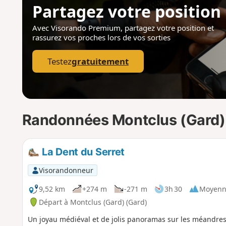
Partagez votre position
Avec Visorando Premium, partagez votre position
et
rassurez vos proches lors de vos sorties
Testez
gratuitement
Randonnées Montclus (Gard)
La Dent du Serret
Visorandonneur
9,52 km
+274 m
-271 m
3h 30
Moyenn
Départ à Montclus (Gard) (Gard)
Un joyau médiéval et de jolis panoramas sur les méandres