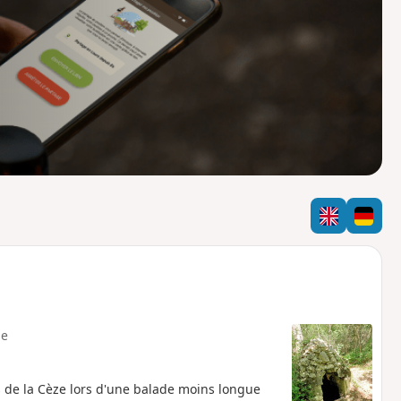
o
a
i
m
p
e
 de la Cèze lors d'une balade moins longue