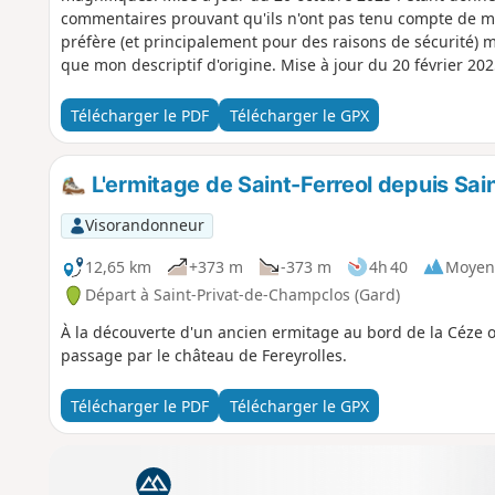
commentaires prouvant qu'ils n'ont pas tenu compte de ma 
préfère (et principalement pour des raisons de sécurité) m
que mon descriptif d'origine. Mise à jour du 20 février 2
février que je remercie sincèrement, je tiens à faire une 
rando moins difficile pour un attrait supérieur. Au (10), p
Télécharger le PDF
Télécharger le GPX
balisé en Jaune. Ce bon sentier rejoint celui qui mène au (1
un aller-retour jusqu’aux Arches du Morgue. Revenir sur ses
cette randonnée en passant par les (14) et (14).
L'ermitage de Saint-Ferreol depuis Sa
Visorandonneur
12,65 km
+373 m
-373 m
4h 40
Moyen
Départ à Saint-Privat-de-Champclos (Gard)
À la découverte d'un ancien ermitage au bord de la Céze o
passage par le château de Fereyrolles.
Télécharger le PDF
Télécharger le GPX