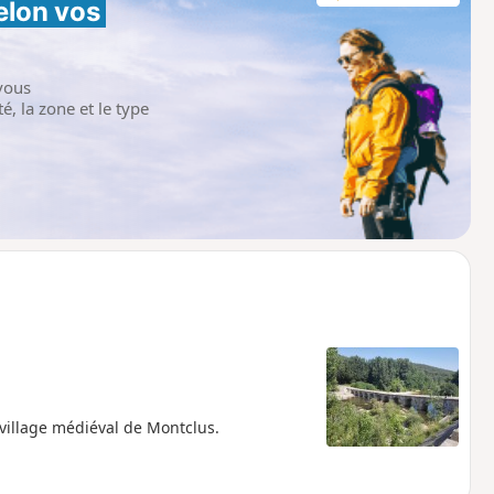
elon vos 
vous
é, la zone et le type
e village médiéval de Montclus.