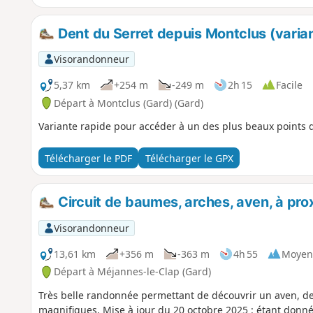
Dent du Serret depuis Montclus (varia
Visorandonneur
5,37 km
+254 m
-249 m
2h 15
Facile
Départ à Montclus (Gard) (Gard)
Variante rapide pour accéder à un des plus beaux points d
Télécharger le PDF
Télécharger le GPX
Circuit de baumes, arches, aven, à pr
Visorandonneur
13,61 km
+356 m
-363 m
4h 55
Moyen
Départ à Méjannes-le-Clap (Gard)
Très belle randonnée permettant de découvrir un aven, d
magnifiques. Mise à jour du 20 octobre 2025 : étant donn