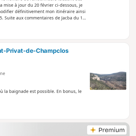
mise à jour du 20 février ci-dessous, je
odifier définitivement mon itinéraire ainsi
025. Suite aux commentaires de Jacba du 19
mise à jour qui permettra de rendre cette
rendre le sentier sur la gauche entièrement
4). L’emprunter sur la droite pour faire
 pas et continuer le sentier initial de
int-Privat-de-Champclos
ne
ù la baignade est possible. En bonus, le