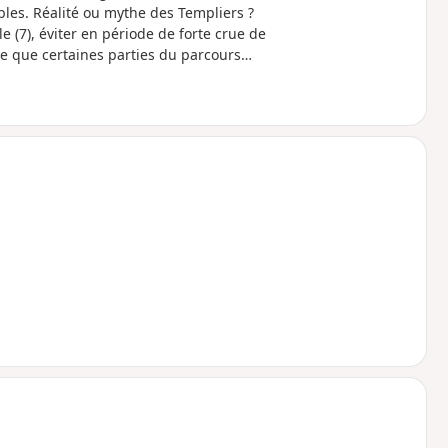
les. Réalité ou mythe des Templiers ?
le (7), éviter en période de forte crue de
ible que certaines parties du parcours
Pour connaître la hauteur et le débit de