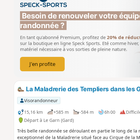
Besoin de renouveler votre équip
randonnée ?
En tant qu’abonné Premium, profitez de
20% de réduc
sur la boutique en ligne Speck Sports.
Eté comme hiver, 
matériel nécessaire à vos sorties de pleine nature.
J'en profite
La Maladrerie des Templiers dans les 
Visorandonneur
15,16 km
+585 m
-584 m
6h 00
Difficil
Départ à Le Garn (Gard)
Très belle randonnée se déroulant en partie le long de la r
exceptionnel de la Maladrerie situé face au Cirque de la 