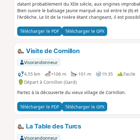
datant probablement du XIIe siècle, aux origines improbab
Bien suivre le balisage Jaune marqué au sol entre le (6) et 
l'Ardèche. Le lit de la rivière étant changeant, il est poss
soient d'un accès difficile (eau, branchages, boue, etc...).
l'eau : https://www.rdbrmc.com/hydroreel2/statio...
Télécharger le PDF
Télécharger le GPX
Visite de Cornillon
Visorandonneur
4,55 km
+106 m
-101 m
1h 35
Facile
Départ à Cornillon (Gard)
Partez à la découverte du vieux village de Cornillon.
Télécharger le PDF
Télécharger le GPX
La Table des Turcs
Visorandonneur