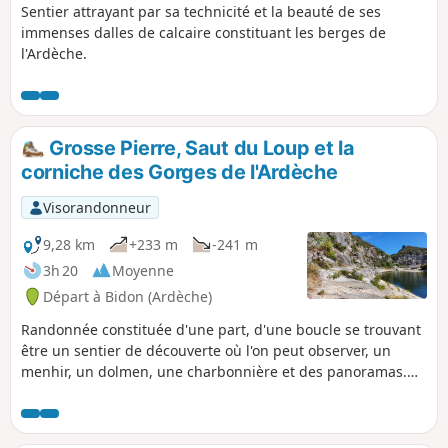
Sentier attrayant par sa technicité et la beauté de ses
immenses dalles de calcaire constituant les berges de
l'Ardèche.
Grosse Pierre, Saut du Loup et la
corniche des Gorges de l'Ardèche
Visorandonneur
9,28 km
+233 m
-241 m
3h 20
Moyenne
Départ à Bidon (Ardèche)
Randonnée constituée d'une part, d'une boucle se trouvant
être un sentier de découverte où l'on peut observer, un
menhir, un dolmen, une charbonnière et des panoramas.
Note modérateur Il semble que la fin du parcours soit
modifiée sur le terrain. Voir les avis et éventuellement
essayer le parcours en sens inverse