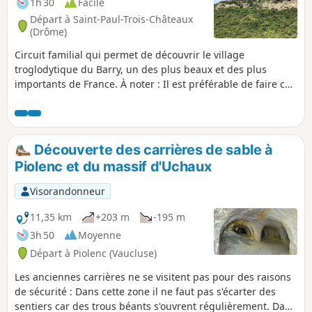
1h 30
Facile
Départ à Saint-Paul-Trois-Châteaux
(Drôme)
Circuit familial qui permet de découvrir le village
troglodytique du Barry, un des plus beaux et des plus
importants de France. À noter : Il est préférable de faire ce
circuit avec un GPS ou l'application Visorando au risque de
rencontrer des difficultés de repérage à certains endroits.
Découverte des carrières de sable à
Piolenc et du massif d'Uchaux
Visorandonneur
11,35 km
+203 m
-195 m
3h 50
Moyenne
Départ à Piolenc (Vaucluse)
Les anciennes carrières ne se visitent pas pour des raisons
de sécurité : Dans cette zone il ne faut pas s'écarter des
sentiers car des trous béants s'ouvrent régulièrement. Dans