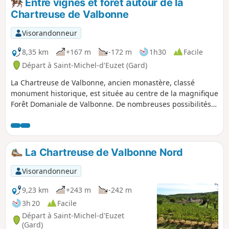
Entre vignes et forêt autour de la
Chartreuse de Valbonne
Visorandonneur
8,35 km
+167 m
-172 m
1h30
Facile
Départ à Saint-Michel-d'Euzet (Gard)
La Chartreuse de Valbonne, ancien monastère, classé
monument historique, est située au centre de la magnifique
Forêt Domaniale de Valbonne. De nombreuses possibilités
s'offrent à vous au départ du parking. Le petit circuit
proposé permet de faire une boucle alternant passage
forestier et vignes et offrant quelques jolis points de vue
sur la Chartreuse et les alentours.
La Chartreuse de Valbonne Nord
Visorandonneur
9,23 km
+243 m
-242 m
3h 20
Facile
Départ à Saint-Michel-d'Euzet
(Gard)