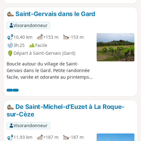
Saint-Gervais dans le Gard
Visorandonneur
10,40 km
+153 m
-153 m
3h 25
Facile
Départ à Saint-Gervais (Gard)
Boucle autour du village de Saint-
Gervais dans le Gard. Petite randonnée
facile, variée et odorante au printemps:
thym, bruyère et romarin bordent les
chemins. Parcours entre vignes, oliviers
et forêt domaniale.
De Saint-Michel-d'Euzet à La Roque-
sur-Cèze
Visorandonneur
11,93 km
+187 m
-187 m