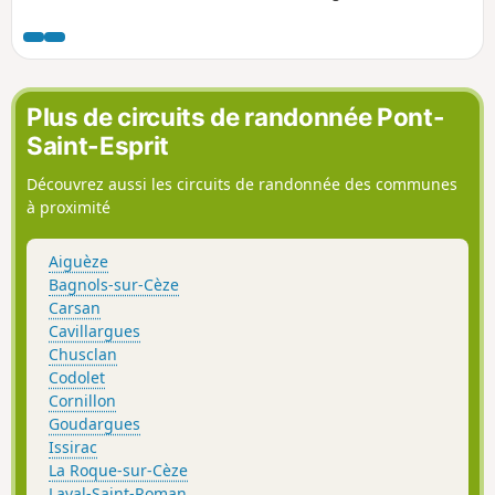
le Massif d'Uchaux les panoramas sont grandioses, sur,
notamment, le Ventoux et les Dentelles de Montmirail.
Plus de circuits de randonnée Pont-
Saint-Esprit
Découvrez aussi les circuits de randonnée des communes
à proximité
Aiguèze
Bagnols-sur-Cèze
Carsan
Cavillargues
Chusclan
Codolet
Cornillon
Goudargues
Issirac
La Roque-sur-Cèze
Laval-Saint-Roman