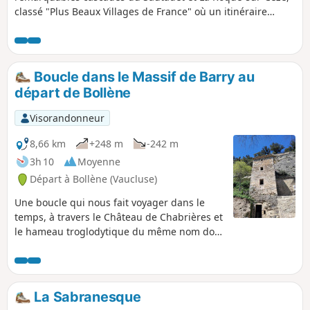
classé "Plus Beaux Villages de France" où un itinéraire
patrimonial vous sera proposé. Bien respecter les consignes
de sécurité sur le site naturel des Cascades du Sautadet !
Baignade interdite
Boucle dans le Massif de Barry au
départ de Bollène
Visorandonneur
8,66 km
+248 m
-242 m
3h 10
Moyenne
Départ à Bollène (Vaucluse)
Une boucle qui nous fait voyager dans le
temps, à travers le Château de Chabrières et
le hameau troglodytique du même nom dont
il reste quelques traces, la Grotte de
l'Ermite, singulière, et le village de Barry
dont une partie est déjà magnifiquement
restaurée. Ce cheminement nous amène à
La Sabranesque
l'abri du Mistral la plupart du temps et