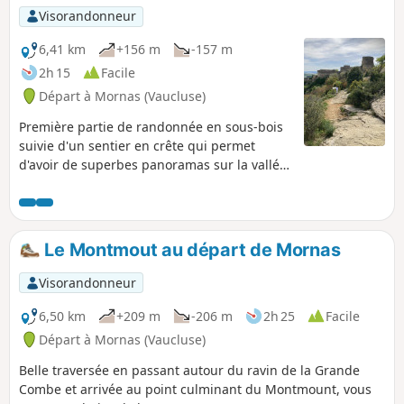
Visorandonneur
6,41 km
+156 m
-157 m
2h 15
Facile
Départ à Mornas (Vaucluse)
Première partie de randonnée en sous-bois
suivie d'un sentier en crête qui permet
d'avoir de superbes panoramas sur la vallée
du Rhône. En fin de circuit, arrivée au-
dessus de la forteresse.
Le Montmout au départ de Mornas
Visorandonneur
6,50 km
+209 m
-206 m
2h 25
Facile
Départ à Mornas (Vaucluse)
Belle traversée en passant autour du ravin de la Grande
Combe et arrivée au point culminant du Montmount, vous