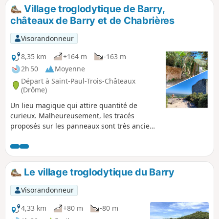
Village troglodytique de Barry,
châteaux de Barry et de Chabrières
Visorandonneur
8,35 km
+164 m
-163 m
2h 50
Moyenne
Départ à Saint-Paul-Trois-Châteaux
(Drôme)
Un lieu magique qui attire quantité de
curieux. Malheureusement, les tracés
proposés sur les panneaux sont très anciens
et le balisage aléatoire. Certains sentiers ne
figurent pas sur la carte IGN. Cette boucle
est une proposition qui devrait permettre de
se frayer un chemin parmi la multitude de
Le village troglodytique du Barry
sentiers pour un premier contact avec le
site. Superbes panoramas et témoignages
Visorandonneur
émouvants de l'occupation de ce territoire
par les hommes depuis la préhistoire
4,33 km
+80 m
-80 m
jusqu'au XXème siècle.