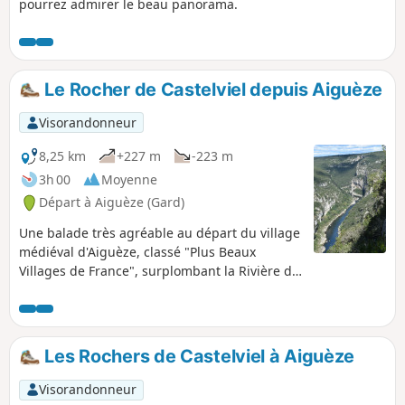
pourrez admirer le beau panorama.
Le Rocher de Castelviel depuis Aiguèze
Visorandonneur
8,25 km
+227 m
-223 m
3h 00
Moyenne
Départ à Aiguèze (Gard)
Une balade très agréable au départ du village
médiéval d'Aiguèze, classé "Plus Beaux
Villages de France", surplombant la Rivière de
l'Ardèche avec à mi-parcours un fantastique
belvédère sur l'affluent du Rhône.
Les Rochers de Castelviel à Aiguèze
Visorandonneur