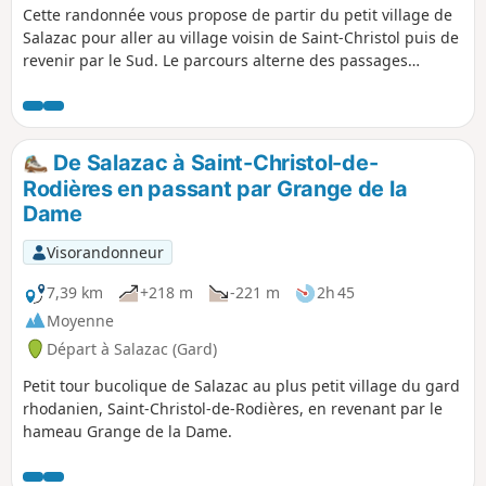
Cette randonnée vous propose de partir du petit village de
Salazac pour aller au village voisin de Saint-Christol puis de
revenir par le Sud. Le parcours alterne des passages
relativement exposés au soleil sur les pistes DFCI, mais
aussi des passages plus ombragés. Il offre une belle vue
sur Salazac et la vallée du Rhône.
De Salazac à Saint-Christol-de-
Rodières en passant par Grange de la
Dame
Visorandonneur
7,39 km
+218 m
-221 m
2h 45
Moyenne
Départ à Salazac (Gard)
Petit tour bucolique de Salazac au plus petit village du gard
rhodanien, Saint-Christol-de-Rodières, en revenant par le
hameau Grange de la Dame.