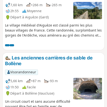
7,60 km
+266 m
-265 m
2h 55
Moyenne
Départ à Aiguèze (Gard)
Le village médiéval d'Aiguèze est classé parmi les plus
beaux villages de France. Cette randonnée, surplombant les
gorges de l'Ardèche, vous amènera au gré des chemins et
sentiers au cœur de la garrigue et des champs d'oliviers et
de vignes.
Les anciennes carrières de sable de
Bollène
Visorandonneur
5,66 km
+87 m
-93 m
1h 50
Facile
Départ à Bollène (Vaucluse)
Un circuit court et sans aucune difficulté
pouvant être fait en famille avec de