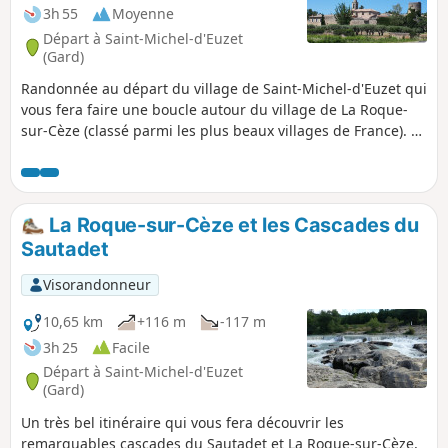
3h 55
Moyenne
Départ à Saint-Michel-d'Euzet
(Gard)
Randonnée au départ du village de Saint-Michel-d'Euzet qui
vous fera faire une boucle autour du village de La Roque-
sur-Cèze (classé parmi les plus beaux villages de France). Le
village de la Roque est perché sur un piton rocheux et il est
bordé par la Cèze. Le lieu est un site naturel pour la
baignade ; à proximité du village se trouvent les Cascades
du Sautadet. Attention ! Il est interdit de se baigner pour
La Roque-sur-Cèze et les Cascades du
raisons de sécurité.
Sautadet
Visorandonneur
10,65 km
+116 m
-117 m
3h 25
Facile
Départ à Saint-Michel-d'Euzet
(Gard)
Un très bel itinéraire qui vous fera découvrir les
remarquables cascades du Sautadet et La Roque-sur-Cèze,