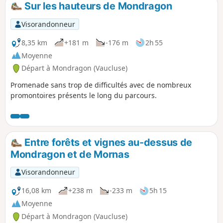
Sur les hauteurs de Mondragon
p
Visorandonneur
8,35 km
+181 m
-176 m
2h 55
Moyenne
Départ à Mondragon (Vaucluse)
Promenade sans trop de difficultés avec de nombreux
promontoires présents le long du parcours.
Entre forêts et vignes au-dessus de
Mondragon et de Mornas
Visorandonneur
16,08 km
+238 m
-233 m
5h 15
Moyenne
Départ à Mondragon (Vaucluse)