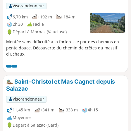
circuit proposé sur place, variante qui
Visorandonneur
évite un retour par une route
goudronnée assez fréquentée entre
6,70 km
+192 m
-184 m
immeubles et habitations.
2h 30
Facile
Départ à Mornas (Vaucluse)
Montée sans difficulté à la forteresse par des chemins en
pente douce. Découverte du chemin de crêtes du massif
d'Uchaux.
Saint-Christol et Mas Cagnet depuis
Salazac
Visorandonneur
11,45 km
+341 m
-338 m
4h 15
Moyenne
Départ à Salazac (Gard)