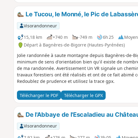
Le Tucou, le Monné, le Pic de Labassèr
Visorandonneur
15,18 km
+740 m
-749 m
6h 25
Moyen
Départ à Bagnères-de-Bigorre (Hautes-Pyrénées)
Jolie randonnée à saute montagne depuis Bagnères-de-Big
minimum de sens d'orientation bien qu'il existe de nombre
de ma randonnée. Avertissement Un VR signale un chemineme
travaux forestiers ont été réalisés et ont de ce fait abimé
Redoublez de prudence et utilisez la trace gpx.
Télécharger le PDF
Télécharger le GPX
De l'Abbaye de l'Escaladieu au Châte
Visorandonneur
7,92 km
+276 m
-277 m
3h 05
Moyenn