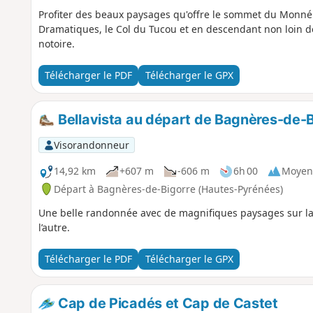
Profiter des beaux paysages qu'offre le sommet du Monné t
Dramatiques, le Col du Tucou et en descendant non loin 
notoire.
Télécharger le PDF
Télécharger le GPX
Bellavista au départ de Bagnères-de-B
Visorandonneur
14,92 km
+607 m
-606 m
6h 00
Moyen
Départ à Bagnères-de-Bigorre (Hautes-Pyrénées)
Une belle randonnée avec de magnifiques paysages sur la 
l’autre.
Télécharger le PDF
Télécharger le GPX
Cap de Picadés et Cap de Castet