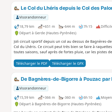
Le Col du Lhéris depuis le Col des Pal
Visorandonneur
18,79 km
+651 m
-644 m
7h 15
Difficil
Départ à Gerde (Hautes-Pyrénées)
Joli circuit sportif depuis un col au dessus de Bagnères-de
Col du Lhéris. Ce circuit peut très bien se faire à raquettes
toutes saisons, sauf après de fortes pluie, car les pistes 
Télécharger le PDF
Télécharger le GPX
De Bagnères-de-Bigorre à Pouzac par le
Visorandonneur
15,59 km
+366 m
-360 m
6h 10
Moyen
Départ à Bagnères-de-Bigorre (Hautes-Pyrénées)