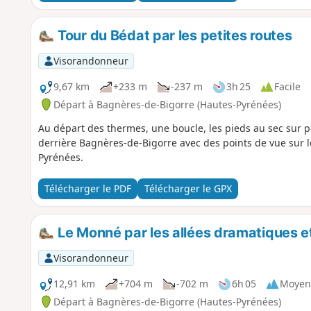
Tour du Bédat par les petites routes
Visorandonneur
9,67 km
+233 m
-237 m
3h 25
Facile
Départ à Bagnères-de-Bigorre (Hautes-Pyrénées)
Au départ des thermes, une boucle, les pieds au sec sur pet
derrière Bagnères-de-Bigorre avec des points de vue sur
Pyrénées.
Télécharger le PDF
Télécharger le GPX
Le Monné par les allées dramatiques e
Visorandonneur
12,91 km
+704 m
-702 m
6h 05
Moyen
Départ à Bagnères-de-Bigorre (Hautes-Pyrénées)