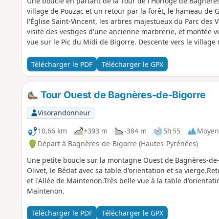
Une boucle en partant de la Tour de l'Horloge de Bagnères-
village de Pouzac et un retour par la forêt, le hameau de G
l'Église Saint-Vincent, les arbres majestueux du Parc des V
visite des vestiges d'une ancienne marbrerie, et montée v
vue sur le Pic du Midi de Bigorre. Descente vers le villag
Notre-Dame de la Paix, traversée du village pour visiter l'
Monuments Historiques. Retour par les belles pistes en fo
Télécharger le PDF
Télécharger le GPX
hameau de la Gailleste. Rejoindre Bagnères-de-Bigorre par
Verte.
Tour Ouest de Bagnères-de-Bigorre
Visorandonneur
10,66 km
+393 m
-384 m
5h 55
Moyen
Départ à Bagnères-de-Bigorre (Hautes-Pyrénées)
Une petite boucle sur la montagne Ouest de Bagnères-de-B
Olivet, le Bédat avec sa table d'orientation et sa vierge.Re
et l'Allée de Maintenon.Très belle vue à la table d'orientat
Maintenon.
Télécharger le PDF
Télécharger le GPX