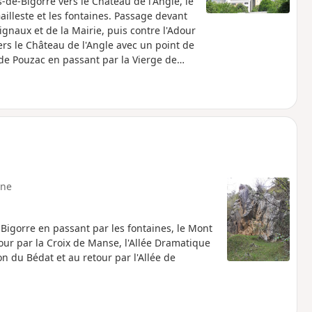
de-Bigorre vers le Château de l'Angle, le
ailleste et les fontaines. Passage devant
ignaux et de la Mairie, puis contre l'Adour
ers le Château de l'Angle avec un point de
e de Pouzac en passant par la Vierge de
Église de Saint-Saturnin, classée aux
rêt pour redescendre et traversée du
 la Fontaine ferrugineuse et la Fontaine
ne
igorre en passant par les fontaines, le Mont
tour par la Croix de Manse, l'Allée Dramatique
ion du Bédat et au retour par l'Allée de