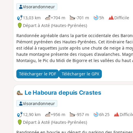
Visorandonneur
13,03 km
+704 m
-701 m
5h
Difficile
Départ à Asté (Hautes-Pyrénées)
Randonnée agréable dans la partie occidentale des Baron
Piémont pyrénéen des Hautes-Pyrénées. Cet itinéraire facile
est idéal à raquettes juste après une chute de neige à m
haute montagne présente des risques d'avalanches. Magnif
Montaigu, le Pic du Midi de Bigorre et les vallées du haut 
Télécharger le PDF
Télécharger le GPX
Le Haboura depuis Crastes
Visorandonneur
12,90 km
+956 m
-957 m
6h 25
Difficil
Départ à Asté (Hautes-Pyrénées)
Randonnée en boucle au départ du parking des Fontaines d