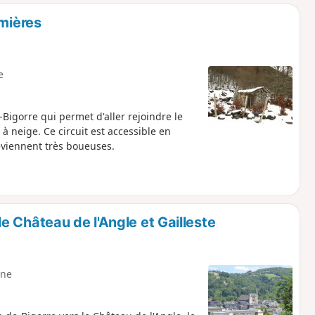
o
a
omières
i
m
p
e
-Bigorre qui permet d'aller rejoindre le
 à neige. Ce circuit est accessible en
deviennent très boueuses.
 Château de l'Angle et Gailleste
ne