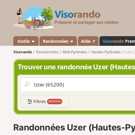
V
i
s
o
r
a
Outils
Randonnées
Aide ↗
Viso
rando
Pre
n
Visorando
Randonnées
Midi-Pyrénées
Hautes-Pyrénées
Uzer 
d
o
Trouver une randonnée Uzer (Haute
Filtres
NOUVEAU
Randonnées Uzer (Hautes-Py