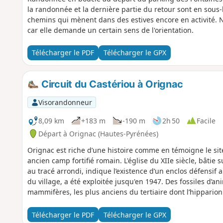
la randonnée et la dernière partie du retour sont en sous
chemins qui mènent dans des estives encore en activité. No
car elle demande un certain sens de l'orientation.
Télécharger le PDF
Télécharger le GPX
Circuit du Castériou à Orignac
Visorandonneur
8,09 km
+183 m
-190 m
2h 50
Facile
Départ à Orignac (Hautes-Pyrénées)
Orignac est riche d’une histoire comme en témoigne le s
ancien camp fortifié romain. L'église du XIIe siècle, bâtie
au tracé arrondi, indique l’existence d’un enclos défensif
du village, a été exploitée jusqu'en 1947. Des fossiles d’a
mammifères, les plus anciens du tertiaire dont l’hipparion
Télécharger le PDF
Télécharger le GPX