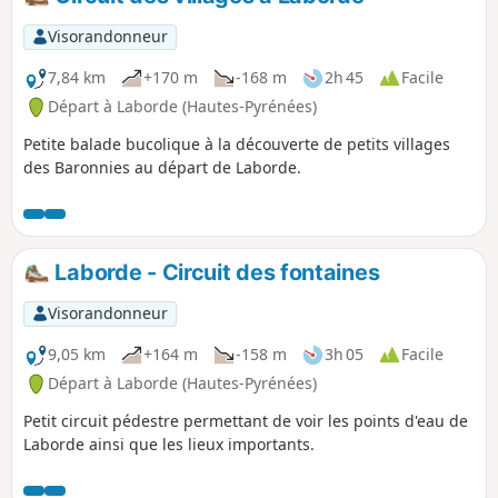
à pied ou à vélo. Vous découvrirez
Rebouc, Hèches et Héchettes; Bourgs
Visorandonneur
presque inchangés depuis 1820-1860
comme l'attestent les inscriptions sur
7,84 km
+170 m
-168 m
2h 45
Facile
les portes taillées dans le marbre. Ce
Départ à Laborde (Hautes-Pyrénées)
parcours permettra également de
Petite balade bucolique à la découverte de petits villages
découvrir les chemins sinueux et
des Baronnies au départ de Laborde.
quelques fois abrupts qui reliaient
chacun de ces villages. Entre villages,
forêts et prairies, la promenade sera
bucolique !
Laborde - Circuit des fontaines
Visorandonneur
9,05 km
+164 m
-158 m
3h 05
Facile
Départ à Laborde (Hautes-Pyrénées)
Petit circuit pédestre permettant de voir les points d'eau de
Laborde ainsi que les lieux importants.