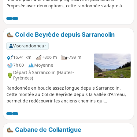
Proposée avec deux options, cette randonnée s'adapte à
plusieurs niveaux. L'objectif est de se rejoindre à la cabane
de Collantigue pour partager repas et temps de repos.
Col de Beyrède depuis Sarrancolin
Visorandonneur
16,41 km
+806 m
-799 m
7h 00
Moyenne
Départ à Sarrancolin (Hautes-
Pyrénées)
Randonnée en boucle assez longue depuis Sarrancolin.
Cette montée au Col de Beyrède depuis la Vallée d'Arreau,
permet de redécouvrir les anciens chemins qui
permettaient aux bergers de monter les bêtes en estives.
Bien entendu certaines portions de ces chemins ont été
aménagées par l'homme motorisé.À noter : cette randonnée
se déroule hors balisage à partir du (3). La trace gpx peut
Cabane de Collantigue
s'avérer utile ensuite particulièrement du (10) au (14).