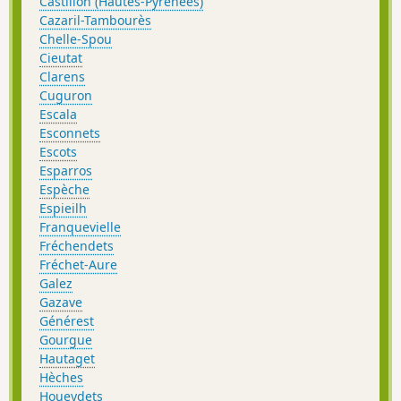
Castillon (Hautes-Pyrénées)
Cazaril-Tambourès
Chelle-Spou
Cieutat
Clarens
Cuguron
Escala
Esconnets
Escots
Esparros
Espèche
Espieilh
Franquevielle
Fréchendets
Fréchet-Aure
Galez
Gazave
Générest
Gourgue
Hautaget
Hèches
Houeydets