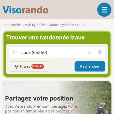
V
O
i
u
s
v
o
Randonnées
Midi-Pyrénées
Hautes-Pyrénées
Izaux
r
r
i
a
Trouver une randonnée Izaux
r
n
l
d
a
o
A
V
n
u
i
a
t
d
v
Filtres
Rechercher
NOUVEAU
o
e
i
u
r
g
r
l
a
d
e
t
e
c
i
m
h
Partagez votre position
o
o
a
n
i
m
Avec Visorando Premium, partagez votre
p
position en temps réel à vos proches et