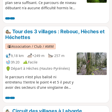
plan sera suffisant. Ce parcours de niveau
débutant n'a aucune difficulté hormis le
dénivelé. Il vous fera découvrir les hauteurs
de Rebouc tout en restant sur une route
goudronnée mais très peu fréquentée. Idéal
pour prendre l'air, sans équipement
Tour des 3 villages : Rebouc, Hèches et
particulier et pour tout niveau.
Héchettes
Association / Club / AMM
9,18 km
+249 m
-257 m
3h 20
Facile
Départ à Hèches (Hautes-Pyrénées)
le parcours n'est plus balisé ni
entretenu !!!entre le point 4 et 5 il peut y
avoir des secteurs d'une vingtaine de
mètre d'herbes haute entre juin et
septembre mais reste praticable à
l'années. Chemin pouvant être boueux
100m avant le point 5. Boucle accessible
Circuit des villages à Laborde