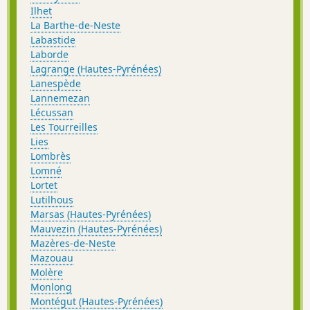
Ilhet
La Barthe-de-Neste
Labastide
Laborde
Lagrange (Hautes-Pyrénées)
Lanespède
Lannemezan
Lécussan
Les Tourreilles
Lies
Lombrès
Lomné
Lortet
Lutilhous
Marsas (Hautes-Pyrénées)
Mauvezin (Hautes-Pyrénées)
Mazères-de-Neste
Mazouau
Molère
Monlong
Montégut (Hautes-Pyrénées)