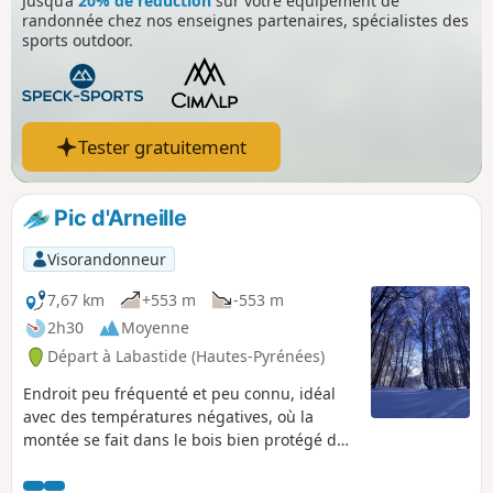
Jusqu’à
20% de réduction
sur votre équipement de
randonnée chez nos enseignes partenaires, spécialistes des
sports outdoor.
Tester gratuitement
Pic d'Arneille
Visorandonneur
7,67 km
+553 m
-553 m
2h30
Moyenne
Départ à Labastide (Hautes-Pyrénées)
Endroit peu fréquenté et peu connu, idéal
avec des températures négatives, où la
montée se fait dans le bois bien protégé du
vent. Cette randonnée peut se faire sans
neige aussi et il est possible de partir