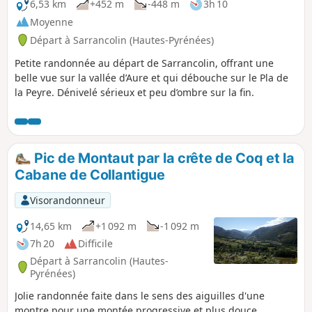
6,53 km
+452 m
-448 m
3h 10
Moyenne
Départ à Sarrancolin (Hautes-Pyrénées)
Petite randonnée au départ de Sarrancolin, offrant une
belle vue sur la vallée d’Aure et qui débouche sur le Pla de
la Peyre. Dénivelé sérieux et peu d’ombre sur la fin.
Pic de Montaut par la crête de Coq et la
Cabane de Collantigue
Visorandonneur
14,65 km
+1 092 m
-1 092 m
7h 20
Difficile
Départ à Sarrancolin (Hautes-
Pyrénées)
Jolie randonnée faite dans le sens des aiguilles d'une
montre pour une montée progressive et plus douce.