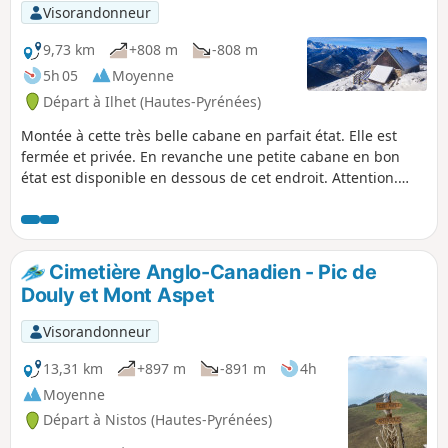
Visorandonneur
9,73 km
+808 m
-808 m
5h 05
Moyenne
Départ à Ilhet (Hautes-Pyrénées)
Montée à cette très belle cabane en parfait état. Elle est
fermée et privée. En revanche une petite cabane en bon
état est disponible en dessous de cet endroit. Attention.
Randonnée en partie hors balisage, le sens de l'orientation
est nécessaire.Cette randonnée peut être effectuée avec un
enneigement moyen. Mais cela requiert, encore plus, un
sens certain de l'orientation.
Cimetière Anglo-Canadien - Pic de
Douly et Mont Aspet
Visorandonneur
13,31 km
+897 m
-891 m
4h
Moyenne
Départ à Nistos (Hautes-Pyrénées)