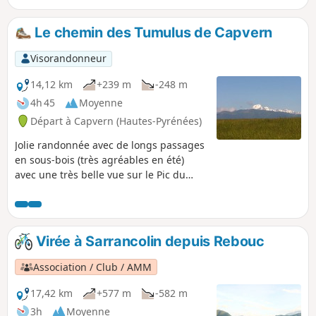
également d'Esparros, depuis le gouffre.
Le chemin des Tumulus de Capvern
Visorandonneur
14,12 km
+239 m
-248 m
4h 45
Moyenne
Départ à Capvern (Hautes-Pyrénées)
Jolie randonnée avec de longs passages
en sous-bois (très agréables en été)
avec une très belle vue sur le Pic du
Midi de Bigorre au départ. Passage près
du Tumulus de l'Estaque et superbe
perspective sur le Château de Malvezin.
Je conseille de faire la boucle dans ce
Virée à Sarrancolin depuis Rebouc
sens, sinon vous ne verrez pas
forcément le château !
Association / Club / AMM
17,42 km
+577 m
-582 m
3h
Moyenne