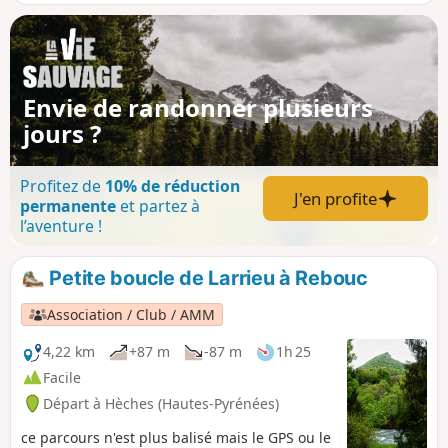
vallée peut offrir : vue imprenable à
360°, mettant en évidence l'incroyable
alignement de la vallée. Découvrez sur
ce parcours, des chemins escarpés, à
gués, à l'ombre, dans la mousse, sur les
Envie de randonner plusieurs
crêtes, en prairie, en forêt et dans les
jours ?
landes broussailleuses, se terminant
par un passage le long d'un torrent
agité de multiples cascades
Profitez de
10% de réduction
J'en profite
permanente
et partez à
l’aventure !
Petite boucle de Larrieu à Rebouc
Association / Club / AMM
4,22 km
+87 m
-87 m
1h 25
Facile
Départ à Hèches (Hautes-Pyrénées)
ce parcours n'est plus balisé mais le GPS ou le