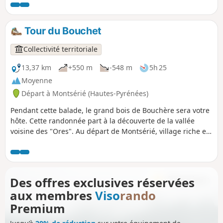
Tour du Bouchet
Collectivité territoriale
13,37 km
+550 m
-548 m
5h 25
Moyenne
Départ à Montsérié (Hautes-Pyrénées)
Pendant cette balade, le grand bois de Bouchère sera votre
hôte. Cette randonnée part à la découverte de la vallée
voisine des "Ores". Au départ de Montsérié, village riche en
découvertes archéologiques, elle traverse de belles Vielles
Forêts. Une Vieille Forêt est une forêt ancienne et mature :
c'est-à-dire que son état boisé est continu depuis au moins
le milieu du XIX° siècle. Vous découvrirez également Bayelle
Des offres exclusives réservées
de Gazave, une vaste et très belle clairière d'altitude,
aux membres
Viso
rando
entourée de montagnes.
Premium