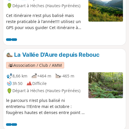
Départ à Hèches (Hautes-Pyrénées)
Cet itinéraire n'est plus balisé mais
reste praticable à l'année!!!! utilisez un
GPS pour vous guider Cet itinéraire à
70% sur chemins ou pistes forestières
vous fera découvrir un paysage urbain
et agricole typique de la vallée. Vous
débuterez par un chemin bucolique en
La Vallée D'Aure depuis Rebouc
bordure de Neste, suivi du village
historique de Sarancolin avant de vous
Association / Club / AMM
engager sur une douce mais longue
ascension jusqu'au pied de Pène Haute.
8,66 km
+464 m
-465 m
Le retour se fera par une piste
3h 50
Difficile
forestière très roulante, contrôlez vos
Départ à Hèches (Hautes-Pyrénées)
freins avant de partir!
le parcours n'est plus balisé ni
entretenu !!!Entre mai et octobre :
fougères hautes et denses entre point 4
et 6 rendant le parcours très compliqué.
Un condensé de ce que l'entrée de