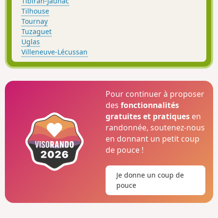
Tibiran-Jaunac
Tilhouse
Tournay
Tuzaguet
Uglas
Villeneuve-Lécussan
Pour continuer à proposer
des
fonctionnalités
gratuites et pratiques
en
randonnée, soutenez-nous
en donnant un petit coup
de pouce !
Je donne un coup de
pouce