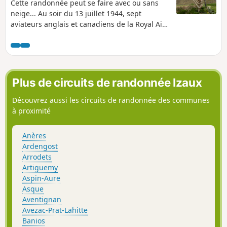
Cette randonnée peut se faire avec ou sans
neige... Au soir du 13 juillet 1944, sept
aviateurs anglais et canadiens de la Royal Air
Force se sont envolés pour venir ravitailler le
maquis de Nistos. L'avion le Halifax percuta le
Pic du Douly. Les aviateurs n'ont pas survécu
et ont été enterrés sur place. Des débris de
l'appareil sont encore visibles aujourd'hui.
Plus de circuits de randonnée Izaux
Tout ceci demande du silence et de la
contemplation...
Découvrez aussi les circuits de randonnée des communes
à proximité
Anères
Ardengost
Arrodets
Artiguemy
Aspin-Aure
Asque
Aventignan
Avezac-Prat-Lahitte
Banios