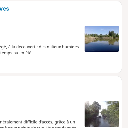
uves
gé, à la découverte des milieux humides.
intemps ou en été.
éralement difficile d'accès, grâce à un
ues beaux points de vue. Une randonnée