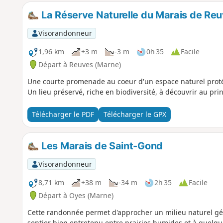
La Réserve Naturelle du Marais de Re
Visorandonneur
1,96 km
+3 m
-3 m
0h 35
Facile
Départ à Reuves (Marne)
Une courte promenade au coeur d'un espace naturel proté
Un lieu préservé, riche en biodiversité, à découvrir au pr
Télécharger le PDF
Télécharger le GPX
Les Marais de Saint-Gond
Visorandonneur
8,71 km
+38 m
-34 m
2h 35
Facile
Départ à Oyes (Marne)
Cette randonnée permet d'approcher un milieu naturel gén
sentier bien entretenu entre prairies humides et à quelq