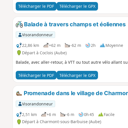
Télécharger le PDF
Télécharger le GPX
Balade à travers champs et éoliennes
Visorandonneur
22,86 km
+62 m
-62 m
2h
Moyenne
Départ à Coclois (Aube)
Balade, avec aller-retour, à VTT ou tout autre vélo allant s
Télécharger le PDF
Télécharger le GPX
Promenade dans le village de Charmo
Visorandonneur
2,51 km
+6 m
-6 m
0h 45
Facile
Départ à Charmont-sous-Barbuise (Aube)