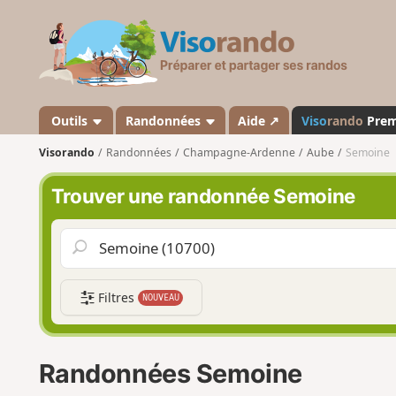
V
i
s
o
r
a
Outils
Randonnées
Aide ↗
Viso
rando
Pre
n
Visorando
Randonnées
Champagne-Ardenne
Aube
Semoine
d
o
Trouver une randonnée Semoine
Filtres
NOUVEAU
Randonnées Semoine