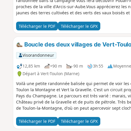
randonnée dans la campagne vous fera découvrir Pouan-le
proches de la ville d'Arcis-sur-Aube.Vous apprécierez les
jaunes des terres cultivées et des verts des vaux boisés e
Télécharger le PDF
Télécharger le GPX
Boucle des deux villages de Vert-Toul
Visorandonneur
12,85 km
+90 m
-90 m
3h 55
Moyenn
Départ à Vert-Toulon (Marne)
Voilà une petite randonnée balisée qui permet de voir les 
Toulon la Montagne et Vert la Gravelle. C'est un circuit p
Pays du Champagne. Le parcours est très varié : marais, v
Château privé de la Gravelle et de puits de pétrole. Très b
de Toulon-la-Montagne, d'où on peut apercevoir sept cloch
Télécharger le PDF
Télécharger le GPX