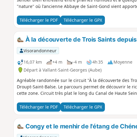
"nature" où l'ancienne Abbaye de Saint-Gond vient apport
Télécharger le PDF
Télécharger le GPX
À la découverte de Trois Saints depui
Visorandonneur
16,07 km
+4 m
-4 m
4h 35
Moyenne
Départ à Vallant-Saint-Georges (Aube)
Agréable randonnée sur le circuit "À la découverte des Tro
Droupt-Saint-Balse. Le parcours permet de découvrir le ric
cette zone. Circuit très plat le long du Canal de Haute Sei
Télécharger le PDF
Télécharger le GPX
Congy et le menhir de l'étang de Chén