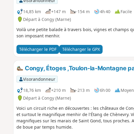
Visorandonneur
14,85 km
+147 m
-154 m
4h 40
Facile
Départ à Congy (Marne)
Voilà une petite balade à travers bois, vignes et champs qui
son imposant menhir.
Télécharger le PDF
Télécharger le GPX
Congy, Étoges ,Toulon-la-Montagne p
Visorandonneur
18,76 km
+210 m
-213 m
6h 00
Moyen
Départ à Congy (Marne)
Voici un circuit riche en découvertes : les châteaux de C
et surtout le magnifique menhir de l'Étang de Chènevry. Vi
magnifiques sur les marais de Saint Gond, tous proches. A
de boue par temps humide.