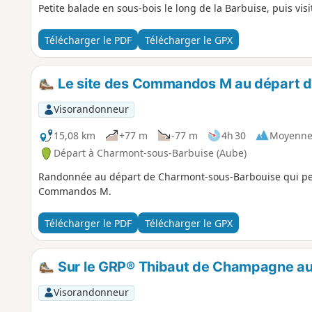
Petite balade en sous-bois le long de la Barbuise, puis visi
Télécharger le PDF
Télécharger le GPX
Le site des Commandos M au départ 
Visorandonneur
15,08 km
+77 m
-77 m
4h 30
Moyenn
Départ à Charmont-sous-Barbuise (Aube)
Randonnée au départ de Charmont-sous-Barbouise qui peut
Commandos M.
Télécharger le PDF
Télécharger le GPX
Sur le GRP® Thibaut de Champagne au
Visorandonneur