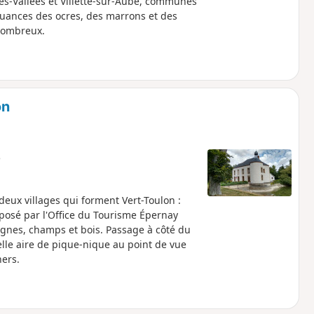
s-Vallées et Villette-sur-Aube, communes
 nuances des ocres, des marrons et des
t ombreux.
on
e
deux villages qui forment Vert-Toulon :
roposé par l'Office du Tourisme Épernay
ignes, champs et bois. Passage à côté du
elle aire de pique-nique au point de vue
ers.