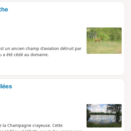
o
a
the
i
m
p
e
est un ancien champ d'aviation détruit par
ieu a été cédé au domaine.
llées
 de la Champagne crayeuse. Cette