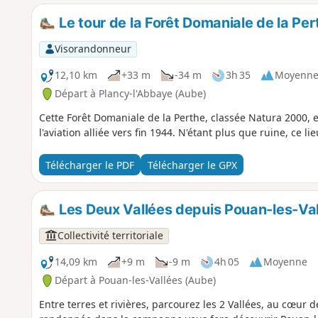
Le tour de la Forêt Domaniale de la Per
Visorandonneur
12,10 km
+33 m
-34 m
3h 35
Moyenn
Départ à Plancy-l'Abbaye (Aube)
Cette Forêt Domaniale de la Perthe, classée Natura 2000, 
l'aviation alliée vers fin 1944. N'étant plus que ruine, ce l
Télécharger le PDF
Télécharger le GPX
Les Deux Vallées depuis Pouan-les-Va
Collectivité territoriale
14,09 km
+9 m
-9 m
4h 05
Moyenne
Départ à Pouan-les-Vallées (Aube)
Entre terres et rivières, parcourez les 2 Vallées, au cœur