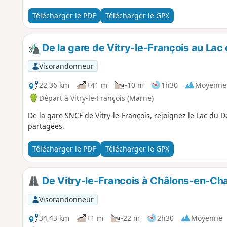
Télécharger le PDF
Télécharger le GPX
De la gare de Vitry-le-François au Lac 
Visorandonneur
22,36 km
+41 m
-10 m
1h30
Moyenne
Départ à Vitry-le-François (Marne)
De la gare SNCF de Vitry-le-François, rejoignez le Lac du De
partagées.
Télécharger le PDF
Télécharger le GPX
De Vitry-le-Francois à Châlons-en-Cha
Visorandonneur
34,43 km
+1 m
-22 m
2h30
Moyenne