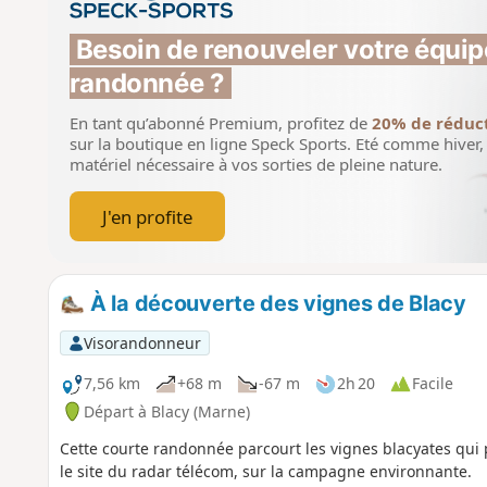
Besoin de renouveler votre équip
randonnée ?
En tant qu’abonné Premium, profitez de
20% de réduc
sur la boutique en ligne Speck Sports.
Eté comme hiver, 
matériel nécessaire à vos sorties de pleine nature.
J'en profite
À la découverte des vignes de Blacy
Visorandonneur
7,56 km
+68 m
-67 m
2h 20
Facile
Départ à Blacy (Marne)
Cette courte randonnée parcourt les vignes blacyates qu
le site du radar télécom, sur la campagne environnante.