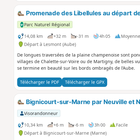
espèces d'oiseaux recensées à ce jour. Une occasion de p
dans les observatoires ornithologiques pour les espionner
Promenade des Libellules au départ d
Parc Naturel Régional
14,08 km
+32 m
-31 m
4h 05
Moyenn
Départ à Lesmont (Aube)
De longues traversées de la plaine champenoise sont ponc
villages de Chalette-sur-Voire ou de Martigny, de belles vue
se termine en beauté sur les bords ombragés de l’Aube.
Télécharger le PDF
Télécharger le GPX
Bignicourt-sur-Marne par Neuville et N
Visorandonneur
10,34 km
+6 m
-6 m
3h 00
Facile
Départ à Bignicourt-sur-Marne (Marne)