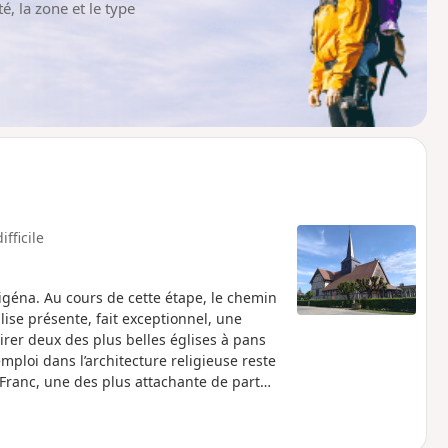
é, la zone et le type
ifficile
igéna. Au cours de cette étape, le chemin
glise présente, fait exceptionnel, une
irer deux des plus belles églises à pans
emploi dans l’architecture religieuse reste
-Franc, une des plus attachante de part
le d’Outines la plus monumental et la plus
L'étape se termine à proximité du Lac de
zones de quiétudes réservées aux 300