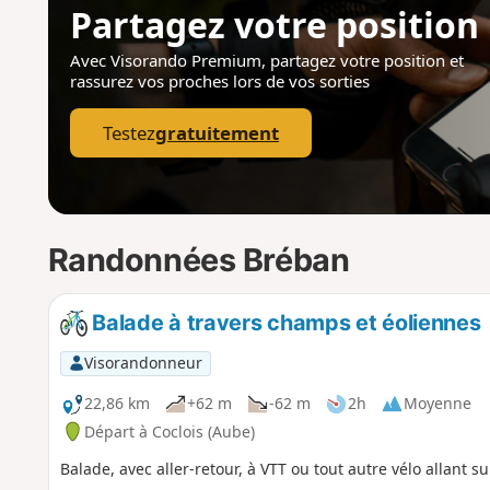
Partagez votre position
Avec Visorando Premium, partagez votre position
et
rassurez vos proches lors de vos sorties
Testez
gratuitement
Randonnées Bréban
Balade à travers champs et éoliennes
Visorandonneur
22,86 km
+62 m
-62 m
2h
Moyenne
Départ à Coclois (Aube)
Balade, avec aller-retour, à VTT ou tout autre vélo allant s