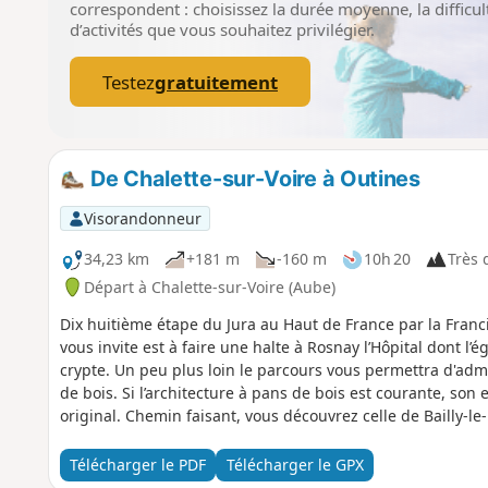
correspondent : choisissez la durée moyenne, la difficult
d’activités que vous souhaitez privilégier.
Testez
gratuitement
De Chalette-sur-Voire à Outines
Visorandonneur
34,23 km
+181 m
-160 m
10h 20
Très d
Départ à Chalette-sur-Voire (Aube)
Dix huitième étape du Jura au Haut de France par la Franc
vous invite est à faire une halte à Rosnay l’Hôpital dont l’é
crypte. Un peu plus loin le parcours vous permettra d'adm
de bois. Si l’architecture à pans de bois est courante, son 
original. Chemin faisant, vous découvrez celle de Bailly-le
ses dimensions et la variété des décorations suivie de cel
vaste de tous les sanctuaires champenois à pans de bois. 
Télécharger le PDF
Télécharger le GPX
Der, entouré d’une nature généreuse, ce lac possède des 