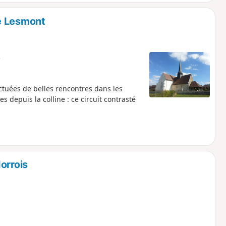
artager avec les chasseurs d'image cachés
.
e Lesmont
e
tuées de belles rencontres dans les
s depuis la colline : ce circuit contrasté
orrois