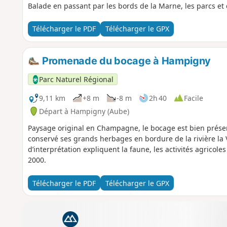
Balade en passant par les bords de la Marne, les parcs et d
Télécharger le PDF
Télécharger le GPX
Promenade du bocage à Hampigny
Parc Naturel Régional
9,11 km
+8 m
-8 m
2h 40
Facile
Départ à Hampigny (Aube)
Paysage original en Champagne, le bocage est bien prés
conservé ses grands herbages en bordure de la rivière la
d’interprétation expliquent la faune, les activités agricole
2000.
Télécharger le PDF
Télécharger le GPX