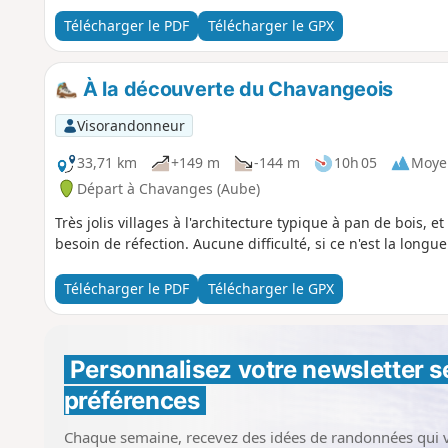
Télécharger le PDF
Télécharger le GPX
À la découverte du Chavangeois
Visorandonneur
33,71 km
+149 m
-144 m
10h 05
Moye
Départ à Chavanges (Aube)
Très jolis villages à l'architecture typique à pan de bois, 
besoin de réfection. Aucune difficulté, si ce n'est la longue
Télécharger le PDF
Télécharger le GPX
Personnalisez votre newsletter 
s
préférences
Chaque semaine, recevez des idées de randonnées qui 