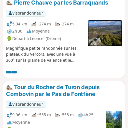
Pierre Chauve par les Barraquands
traverserez le village de Saint-Didier-de-Charpey et à la fin,
possibilité de monter jusqu'au sommet du village de
Visorandonneur
Charpey. Enfin vous cheminerez sur une partie du sentier
pédestres des Poilus de 1914-1918 entre les communes de
5,94 km
+274 m
-274 m
Saint-Vincent-la-Commanderie et de Charpey.
2h 30
Moyenne
Départ à Léoncel (Drôme)
Magnifique petite randonnée sur les
plateaux du Vercors, avec une vue à
360° sur la plaine de Valence et le
village de Léoncel.
Tour du Rocher de Turon depuis
Combovin par le Pas de Fontfène
Visorandonneur
9,96 km
+555 m
-555 m
4h 25
Moyenne