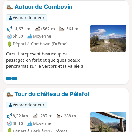
Autour de Combovin
Visorandonneur
14,67 km
+562 m
-564 m
5h 50
Moyenne
Départ à Combovin (Drôme)
Circuit proposant beaucoup de
passages en forêt et quelques beaux
panoramas sur le Vercors et la Vallée du
Rhône.
Tour du château de Pélafol
Visorandonneur
8,22 km
+287 m
-288 m
3h 10
Moyenne
Départ à Barbières (Drôme)