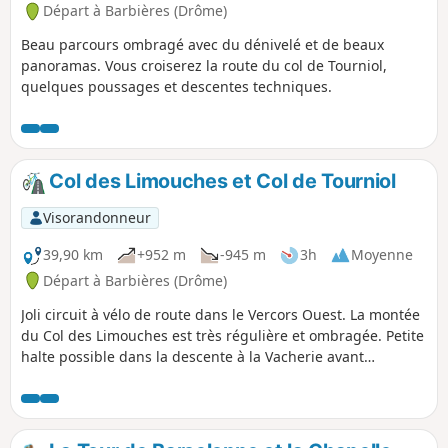
Départ à Barbières (Drôme)
Beau parcours ombragé avec du dénivelé et de beaux
panoramas. Vous croiserez la route du col de Tourniol,
quelques poussages et descentes techniques.
Col des Limouches et Col de Tourniol
Visorandonneur
39,90 km
+952 m
-945 m
3h
Moyenne
Départ à Barbières (Drôme)
Joli circuit à vélo de route dans le Vercors Ouest. La montée
du Col des Limouches est très régulière et ombragée. Petite
halte possible dans la descente à la Vacherie avant
d'attaquer la courte montée au Col de Tourniol. Longue
descente finale qui vous déposera à votre point de départ.