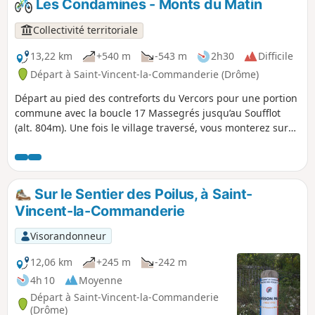
Les Condamines - Monts du Matin
Collectivité territoriale
13,22 km
+540 m
-543 m
2h30
Difficile
Départ à Saint-Vincent-la-Commanderie (Drôme)
Départ au pied des contreforts du Vercors pour une portion
commune avec la boucle 17 Massegrés jusqu’au Soufflot
(alt. 804m). Une fois le village traversé, vous monterez sur
une piste raide pour finalement rejoindre une autre piste,
bien plus roulante. Vous apprécierez les beaux points de
vue sur la plaine de Valence et sur l'Ardèche. Attention à
certaines descentes ! Le parcours peut vite devenir glissant,
Sur le Sentier des Poilus, à Saint-
boueux ou collant par temps humide.
Vincent-la-Commanderie
Visorandonneur
12,06 km
+245 m
-242 m
4h 10
Moyenne
Départ à Saint-Vincent-la-Commanderie
(Drôme)