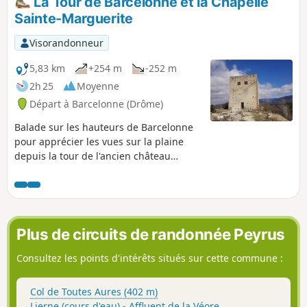
La Tour de Barcelonne et la Chapelle
Sainte-Marguerite
Visorandonneur
5,83 km
+254 m
-252 m
2h 25
Moyenne
Départ à Barcelonne (Drôme)
Balade sur les hauteurs de Barcelonne
pour apprécier les vues sur la plaine
depuis la tour de l'ancien château
féodal et découvrir la Chapelle Sainte-
Marguerite perchée au-dessus de
Combovin.
Plus de circuits de randonnée Peyrus
Consultez les points d'intérêts situés sur cette commune :
Col de Toutes Aures (402 m)
Lierne (cours d'eau) - Affluent de la Véore