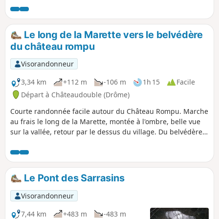
sauront ravir les randonneurs.
Le long de la Marette vers le belvédère
du château rompu
Visorandonneur
3,34 km
+112 m
-106 m
1h 15
Facile
Départ à Châteaudouble (Drôme)
Courte randonnée facile autour du Château Rompu. Marche
au frais le long de la Marette, montée à l'ombre, belle vue
sur la vallée, retour par le dessus du village. Du belvédère,
on peut voir à l’œil nu Crussol, la Chapelle de Sainte-
Marguerite, le clocher de Montélier, etc. Une paire de
jumelle est toutefois un plus appréciable.
Le Pont des Sarrasins
Visorandonneur
7,44 km
+483 m
-483 m