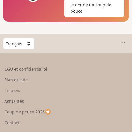
Je donne un coup de
pouce
C
R
h
e
o
t
i
o
s
CGU et confidentialité
u
i
r
s
Plan du site
e
s
n
e
Emplois
h
z
Actualités
a
u
u
n
Coup de pouce 2026
t
p
a
Contact
y