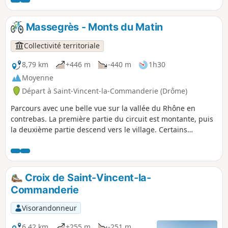
Massegrès - Monts du Matin
Collectivité territoriale
8,79 km
+446 m
-440 m
1h30
Moyenne
Départ à Saint-Vincent-la-Commanderie (Drôme)
Parcours avec une belle vue sur la vallée du Rhône en
contrebas. La première partie du circuit est montante, puis
la deuxième partie descend vers le village. Certains
passages demandent de la technique. Il est possible de
rejoindre les boucles n°15 et 16 pour rallonger l'itinéraire
au gré de vos envies !
Croix de Saint-Vincent-la-
Commanderie
Visorandonneur
6,42 km
+255 m
-251 m