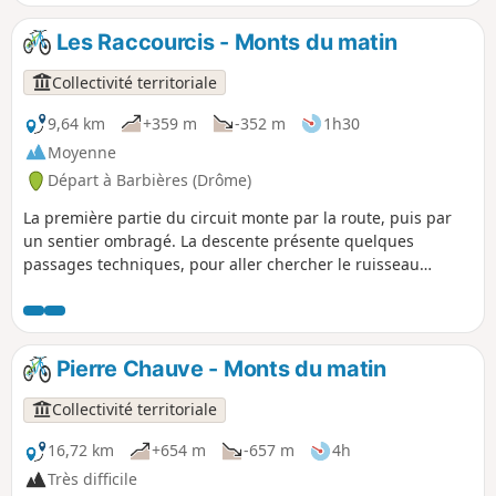
gagner Tourniol... mais quel plaisir pour les yeux !
Les Raccourcis - Monts du matin
Collectivité territoriale
9,64 km
+359 m
-352 m
1h30
Moyenne
Départ à Barbières (Drôme)
La première partie du circuit monte par la route, puis par
un sentier ombragé. La descente présente quelques
passages techniques, pour aller chercher le ruisseau
mitoyen au camping. Attention, parcours à éviter par temps
humide et peu adapté aux VTT à assistance électrique.
Pierre Chauve - Monts du matin
Collectivité territoriale
16,72 km
+654 m
-657 m
4h
Très difficile