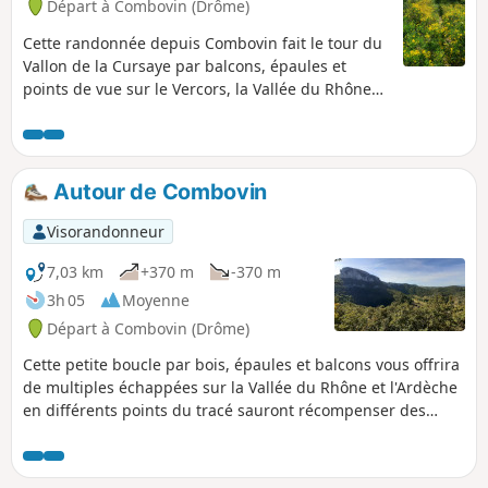
Départ à Combovin (Drôme)
Cette randonnée depuis Combovin fait le tour du
Vallon de la Cursaye par balcons, épaules et
points de vue sur le Vercors, la Vallée du Rhône
voire le Mézenc par temps clair.
Autour de Combovin
Visorandonneur
7,03 km
+370 m
-370 m
3h 05
Moyenne
Départ à Combovin (Drôme)
Cette petite boucle par bois, épaules et balcons vous offrira
de multiples échappées sur la Vallée du Rhône et l'Ardèche
en différents points du tracé sauront récompenser des
efforts... Message de la modération : cette randonnée a été
modifiée le 5.05.2023 entre le point 3 et 4 pour rester sur le
sentier balisé et respecter les parties privatives.