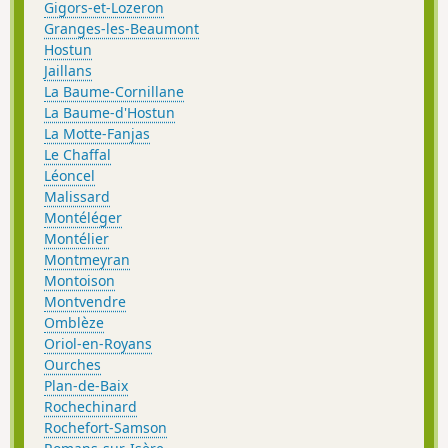
Gigors-et-Lozeron
Granges-les-Beaumont
Hostun
Jaillans
La Baume-Cornillane
La Baume-d'Hostun
La Motte-Fanjas
Le Chaffal
Léoncel
Malissard
Montéléger
Montélier
Montmeyran
Montoison
Montvendre
Omblèze
Oriol-en-Royans
Ourches
Plan-de-Baix
Rochechinard
Rochefort-Samson