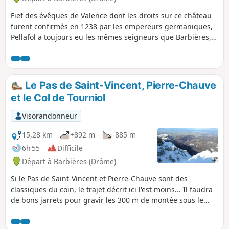
Fief des évêques de Valence dont les droits sur ce château
furent confirmés en 1238 par les empereurs germaniques,
Pellafol a toujours eu les mêmes seigneurs que Barbières,
bien qu'ayant un suzerain différent. Ce circuit de 8,5 km
vous fera faire le tour de ce château à Barbières, en passant
par le Col de la Sambie.
Le Pas de Saint-Vincent, Pierre-Chauve
et le Col de Tourniol
Visorandonneur
15,28 km
+892 m
-885 m
6h 55
Difficile
Départ à Barbières (Drôme)
Si le Pas de Saint-Vincent et Pierre-Chauve sont des
classiques du coin, le trajet décrit ici l'est moins... Il faudra
de bons jarrets pour gravir les 300 m de montée sous le
Pas, garder quelques forces pour se hisser au sommet de
Pierre-Chauve, et un peu de sens de l'orientation pour