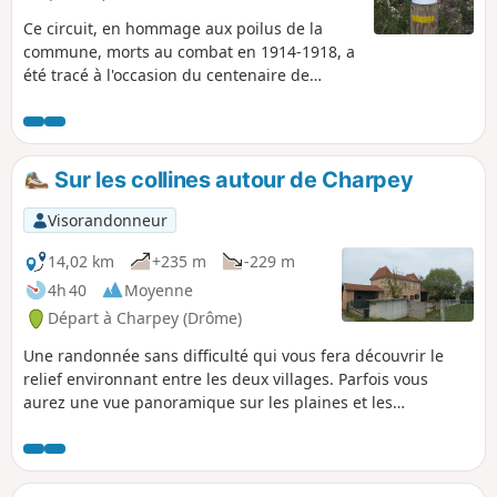
Ce circuit, en hommage aux poilus de la
commune, morts au combat en 1914-1918, a
été tracé à l'occasion du centenaire de
l'armistice. Il vous permettra de parcourir
divers quartiers de la commune de Saint-
Vincent-la-Commanderie où résidaient ces
poilus et d'apprécier la beauté des
Sur les collines autour de Charpey
paysages, au pied des Monts du Matin.
Visorandonneur
14,02 km
+235 m
-229 m
4h 40
Moyenne
Départ à Charpey (Drôme)
Une randonnée sans difficulté qui vous fera découvrir le
relief environnant entre les deux villages. Parfois vous
aurez une vue panoramique sur les plaines et les
contreforts du Vercors. Vous alternerez entre quelques
routes bitumées, chemins assez larges, sentiers étroits avec
des passages en sous-bois, prairies, ainsi que le passage
par le terrain de Golf de Valence Saint-Didier. Vous