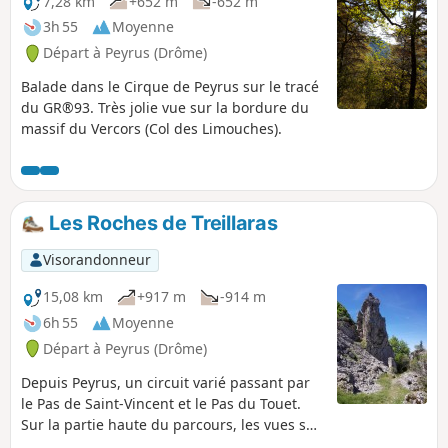
7,28 km
+652 m
-652 m
3h 55
Moyenne
Départ à Peyrus (Drôme)
Balade dans le Cirque de Peyrus sur le tracé
du GR®93. Très jolie vue sur la bordure du
massif du Vercors (Col des Limouches).
Les Roches de Treillaras
Visorandonneur
15,08 km
+917 m
-914 m
6h 55
Moyenne
Départ à Peyrus (Drôme)
Depuis Peyrus, un circuit varié passant par
le Pas de Saint-Vincent et le Pas du Touet.
Sur la partie haute du parcours, les vues sur
la vallée du Rhône, l'Ardèche et le Vercors