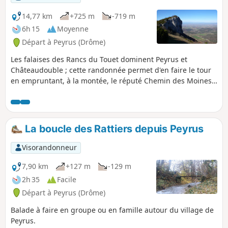
14,77 km
+725 m
-719 m
6h 15
Moyenne
Départ à Peyrus (Drôme)
Les falaises des Rancs du Touet dominent Peyrus et
Châteaudouble ; cette randonnée permet d'en faire le tour
en empruntant, à la montée, le réputé Chemin des Moines
et le Pas du Touet et, à la descente, en jouant au jeu de
coupe-lacets avec la route des Limouches. Belles vues et
chemins variés garantis! Ajout modérateur au 13/09/2021 :
attention, quelques difficultés pour trouver des sentiers sur
La boucle des Rattiers depuis Peyrus
ce parcours : voir les commentaires en bas de cette fiche
Visorandonneur
7,90 km
+127 m
-129 m
2h 35
Facile
Départ à Peyrus (Drôme)
Balade à faire en groupe ou en famille autour du village de
Peyrus.