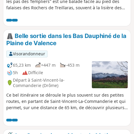
les pas des Templiers" est une balade facile au pied des
falaises des Rochers de Treillaras, souvent à la lisière des
bois, sur les ondulations d'un relief doux avec de belles
vues sur la plaine.
Belle sortie dans les Bas Dauphiné de la
Plaine de Valence
Visorandonneur
65,23 km
+447 m
-453 m
5h
Difficile
Départ à Saint-Vincent-la-
Commanderie (Drôme)
Ce bel itinéraire se déroule le plus souvent sur des petites
routes, en partant de Saint-Vincent-La-Commanderie et qui
permet, sur une distance de 65 km, de découvrir plusieurs
villages et endroits sympathiques de la plaine de Valence
avec une vue permanente sur les contreforts du Vercors
d'un côté et les Monts d'Ardèche de l'autre.