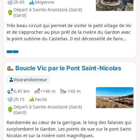
2h 45
Moyenne
Départ à Sainte-Anastasie (Gard)
(Gard)
Très beau circuit qui permet de visiter le petit village de Vic
et de s'approcher au plus prêt de la rivière du Gardon avec
le point sublime du Castellas. Il est déconseillé de faire
cette randonnée en plein été. Très peu de cheminement à
l’ombre.
Boucle Vic par le Pont Saint-Nicolas
Visorandonneur
6,45 km
+146 m
-143 m
2h 15
Facile
Départ à Sainte-Anastasie (Gard)
(Gard)
Randonnée au cœur de la garrigue, le long des falaises qui
surplombent le Gardon. Les points de vue sur le pont Saint-
Nicolas et sur la rivière sont magnifiques.