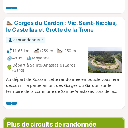
Gorges du Gardon : Vic, Saint-Nicolas,
le Castellas et Grotte de la Trone
Visorandonneur
11,65 km
+259 m
-250 m
4h 05
Moyenne
Départ à Sainte-Anastasie (Gard)
(Gard)
Au départ de Russan, cette randonnée en boucle vous fera
découvrir la partie amont des Gorges du Gardon sur le
territoire de la commune de Sainte-Anastasie. Lors de la
première partie sur des pistes DFCI, vous passerez par le
charmant village de Vic puis descendrez jusqu'à Saint-
Nicolas à proximité du prieuré et du pont éponymes.
Débute ensuite la remontée sur le plateau en surplombant
le Gardon par un sentier tantôt escarpé avec de petits
Plus de circuits de randonnée
lapiaz. Enfin, une jolie piste vous mènera jusqu'au Castellas