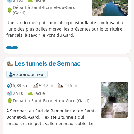
3h 35
Facile
Départ à Saint-Bonnet-du-Gard
(Gard)
Une randonnée patrimoniale époustouflante conduisant à
l'une des plus belles merveilles présentes sur le territoire
français, à savoir le Pont du Gard.
Les tunnels de Sernhac
Visorandonneur
5,83 km
+167 m
-165 m
2h 10
Facile
Départ à Saint-Bonnet-du-Gard (Gard)
À Sernhac, au Sud de Remoulins et de Saint-
Bonnet-du-Gard, il existe 2 tunnels qui
encadrent un petit vallon bien agréable. Le
tunnel de la Perrotte et celui des