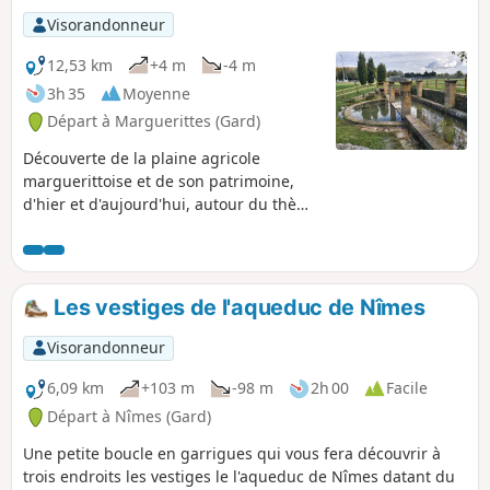
Visorandonneur
12,53 km
+4 m
-4 m
3h 35
Moyenne
Départ à Marguerittes (Gard)
Découverte de la plaine agricole
marguerittoise et de son patrimoine,
d'hier et d'aujourd'hui, autour du thème
de l'eau. Une randonnée agréable à
pied ou à vélo, qui peut se découper en
deux parties : à l'Ouest la boucle péri-
urbaine et à l'Est la boucle champêtre.
Les vestiges de l'aqueduc de Nîmes
Vous allez découvrir de très jolis coins
peu connus.
Visorandonneur
6,09 km
+103 m
-98 m
2h 00
Facile
Départ à Nîmes (Gard)
Une petite boucle en garrigues qui vous fera découvrir à
trois endroits les vestiges le l'aqueduc de Nîmes datant du