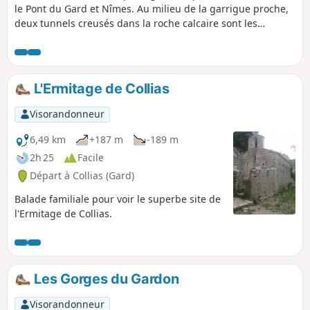
le Pont du Gard et Nîmes. Au milieu de la garrigue proche,
deux tunnels creusés dans la roche calcaire sont les
vestiges de cet aqueduc. En poursuivant la balade, on visite
un ancien moulin à vent. On monte ensuite sur la colline
Ferraud, offrant de belles vues vers la basse vallée du
Rhône, les Alpilles…. Puis sur la colline Marduel, dominant à
L'Ermitage de Collias
son extrémité, Remoulin et le Gardon, la vue s'étend
jusqu'au Ventoux.
Visorandonneur
6,49 km
+187 m
-189 m
2h 25
Facile
Départ à Collias (Gard)
Balade familiale pour voir le superbe site de
l'Ermitage de Collias.
Les Gorges du Gardon
Visorandonneur