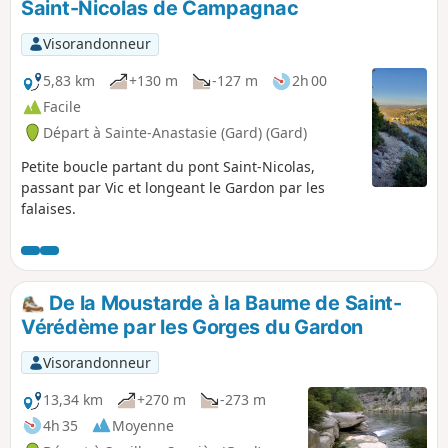
Saint-Nicolas de Campagnac
sont glissantes.
Visorandonneur
5,83 km
+130 m
-127 m
2h 00
Facile
Départ à Sainte-Anastasie (Gard) (Gard)
Petite boucle partant du pont Saint-Nicolas,
passant par Vic et longeant le Gardon par les
falaises.
De la Moustarde à la Baume de Saint-
Vérédème par les Gorges du Gardon
Visorandonneur
13,34 km
+270 m
-273 m
4h 35
Moyenne