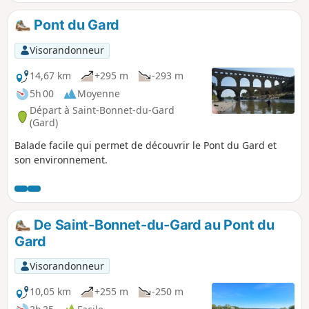
Balauzière, située dans les ruines d'un vieux village. Enfin,
sur le plateau de la rive gauche, il est possible de parcourir
Pont du Gard
l'Arborétum, très intéressant. Durant le parcours, vous
pourrez admirer des oliviers millénaires et un Arborétum.
Visorandonneur
Et pourquoi pas une petite baignade dans le Gard.
14,67 km
+295 m
-293 m
5h 00
Moyenne
Départ à Saint-Bonnet-du-Gard
(Gard)
Balade facile qui permet de découvrir le Pont du Gard et
son environnement.
De Saint-Bonnet-du-Gard au Pont du
Gard
Visorandonneur
10,05 km
+255 m
-250 m