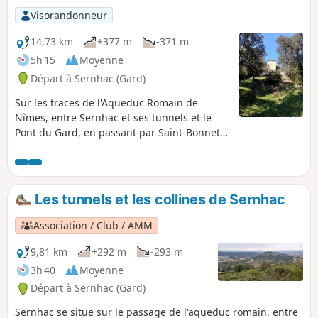
retour (+100m sur 300m parcourus)
Visorandonneur
14,73 km
+377 m
-371 m
5h 15
Moyenne
Départ à Sernhac (Gard)
Sur les traces de l'Aqueduc Romain de
Nîmes, entre Sernhac et ses tunnels et le
Pont du Gard, en passant par Saint-Bonnet-
du-Gard et son église fortifiée.
Les tunnels et les collines de Sernhac
Association / Club / AMM
9,81 km
+292 m
-293 m
3h 40
Moyenne
Départ à Sernhac (Gard)
Sernhac se situe sur le passage de l'aqueduc romain, entre