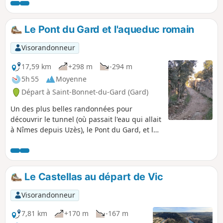
Cantarelles. On peut les parcourir pour y
découvrir les cheminées par lesquelles les
hommes descendaient le matériel et
Le Pont du Gard et l'aqueduc romain
remontaient les gravats lors de leur
réalisation. On peut voir les traces des coups
Visorandonneur
de piolets et les trous pour les lampes à
huile. C'est aujourd'hui un lieu de fraîcheur
17,59 km
+298 m
-294 m
ombragé assez prisé des villageois. .
5h 55
Moyenne
Départ à Saint-Bonnet-du-Gard (Gard)
Un des plus belles randonnées pour
découvrir le tunnel (où passait l'eau qui allait
à Nîmes depuis Uzès), le Pont du Gard, et les
restes de l'aqueduc romain.
Le Castellas au départ de Vic
Visorandonneur
7,81 km
+170 m
-167 m