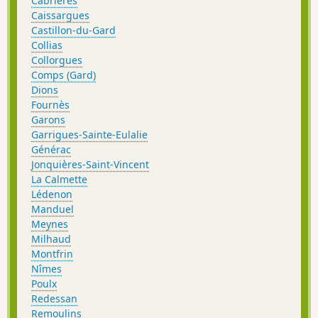
Cabrières
Caissargues
Castillon-du-Gard
Collias
Collorgues
Comps (Gard)
Dions
Fournès
Garons
Garrigues-Sainte-Eulalie
Générac
Jonquières-Saint-Vincent
La Calmette
Lédenon
Manduel
Meynes
Milhaud
Montfrin
Nîmes
Poulx
Redessan
Remoulins