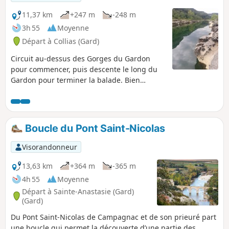
11,37 km
+247 m
-248 m
3h 55
Moyenne
Départ à Collias (Gard)
Circuit au-dessus des Gorges du Gardon
pour commencer, puis descente le long du
Gardon pour terminer la balade. Bien
vérifier le niveau de l'eau avant de s'engager
sur ce circuit. Attention, une partie du
parcours traverse une portion dévastée par
un incendie en 2017.
Boucle du Pont Saint-Nicolas
Visorandonneur
13,63 km
+364 m
-365 m
4h 55
Moyenne
Départ à Sainte-Anastasie (Gard)
(Gard)
Du Pont Saint-Nicolas de Campagnac et de son prieuré part
une boucle qui permet la découverte d’une partie des