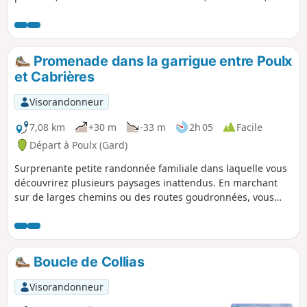
moutons et même une ou deux vaches ! Attention toutefois
au balisage Jaune qui manque parfois un peu de clarté
Promenade dans la garrigue entre Poulx
et Cabrières
Visorandonneur
7,08 km
+30 m
-33 m
2h 05
Facile
Départ à Poulx (Gard)
Surprenante petite randonnée familiale dans laquelle vous
découvrirez plusieurs paysages inattendus. En marchant
sur de larges chemins ou des routes goudronnées, vous
commencerez par un point de vue magnifique et original
sur la plaine puis vous continuerez dans un paysage
typique de garrigue et enfin vous longerez de grands prés
clôturés d'où vous pourrez même apercevoir la ville d'Uzès
Boucle de Collias
de l'autre côté du Gardon.
Visorandonneur