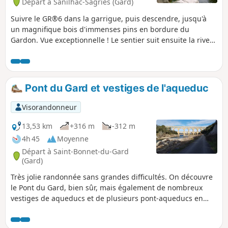
Départ à Sanilhac-Sagriès (Gard)
Suivre le GR®6 dans la garrigue, puis descendre, jusqu'à
un magnifique bois d'immenses pins en bordure du
Gardon. Vue exceptionnelle ! Le sentier suit ensuite la rive
du Gardon en passant par ses résurgences. On arrive alors
au moulin de la barque et à l'ermitage de Saint-Vérédème.
La Baume qui suit traverse la paroi et nécessite une lampe
mais n'est ouverte qu'une partie de l'année pour protéger
Pont du Gard et vestiges de l'aqueduc
les chauves-souris. Une raide montée équipée permet de
revenir par le GR®6.
Visorandonneur
13,53 km
+316 m
-312 m
4h 45
Moyenne
Départ à Saint-Bonnet-du-Gard
(Gard)
Très jolie randonnée sans grandes difficultés. On découvre
le Pont du Gard, bien sûr, mais également de nombreux
vestiges de aqueducs et de plusieurs pont-aqueducs en
plus ou moins bon état. Un petit détour le long de la rive
gauche du Gard, permet de visiter la Grotte de la