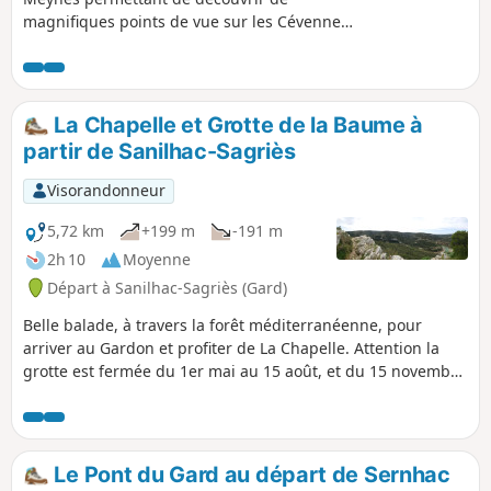
magnifiques points de vue sur les Cévennes,
le Mont Ventoux et la basse vallée du
Gardon
La Chapelle et Grotte de la Baume à
partir de Sanilhac-Sagriès
Visorandonneur
5,72 km
+199 m
-191 m
2h 10
Moyenne
Départ à Sanilhac-Sagriès (Gard)
Belle balade, à travers la forêt méditerranéenne, pour
arriver au Gardon et profiter de La Chapelle. Attention la
grotte est fermée du 1er mai au 15 août, et du 15 novembre
au 15 mars.Descente tranquille, remontée plus rude mais
assez courte.Alternativement, partez de Collias pour
profiter, plus longuement, des gorges du
Gardon30/10/2023: ai requalifié ce circuit en "difficulté
Le Pont du Gard au départ de Sernhac
moyenne" suite à plusieurs avis sur la montée raide au