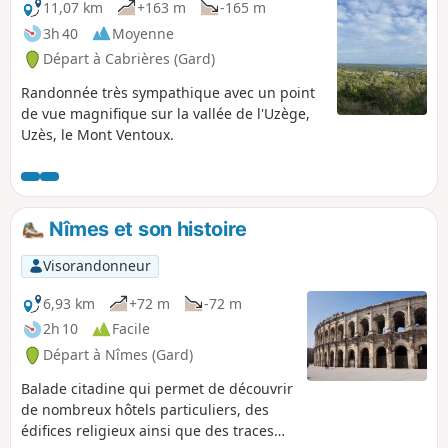
11,07 km
+163 m
-165 m
3h 40
Moyenne
Départ à Cabrières (Gard)
Randonnée très sympathique avec un point
de vue magnifique sur la vallée de l'Uzège,
Uzès, le Mont Ventoux.
Nîmes et son histoire
Visorandonneur
6,93 km
+72 m
-72 m
2h 10
Facile
Départ à Nîmes (Gard)
Balade citadine qui permet de découvrir
de nombreux hôtels particuliers, des
édifices religieux ainsi que des traces