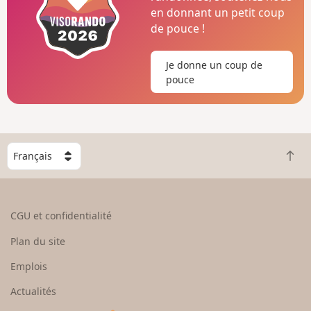
en donnant un petit coup
de pouce !
Je donne un coup de
pouce
C
R
h
e
o
t
i
o
s
CGU et confidentialité
u
i
r
s
Plan du site
e
s
n
e
Emplois
h
z
Actualités
a
u
u
n