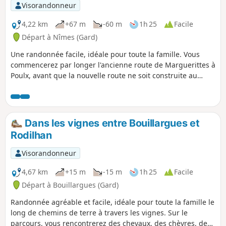
Visorandonneur
4,22 km
+67 m
-60 m
1h 25
Facile
Départ à Nîmes (Gard)
Une randonnée facile, idéale pour toute la famille. Vous
commencerez par longer l'ancienne route de Marguerittes à
Poulx, avant que la nouvelle route ne soit construite au
début des années 1990. Vous pourrez d'ailleurs passer
devant deux anciennes bornes kilométriques qui vous
indiqueront la distance jusqu'à la ville d'Uzès. Profitez du
paysage, oasis de prés verdoyants au milieu de la garrigue.
Dans les vignes entre Bouillargues et
La deuxième partie de la randonnée vous plongera dans la
Rodilhan
garrigue typique au gré de larges chemins.
Visorandonneur
4,67 km
+15 m
-15 m
1h 25
Facile
Départ à Bouillargues (Gard)
Randonnée agréable et facile, idéale pour toute la famille le
long de chemins de terre à travers les vignes. Sur le
parcours, vous rencontrerez des chevaux, des chèvres, des