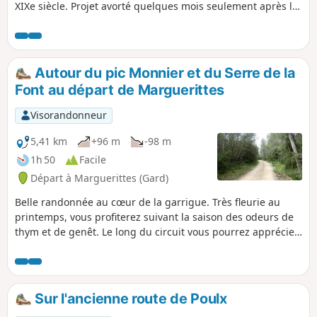
XIXe siècle. Projet avorté quelques mois seulement après le
début des travaux, cet aqueduc suit plus ou moins
l'aqueduc romain du Pont du Gard. Sur une partie de la
randonnée, vous profiterez également d'un magnifique
point de vue sur la plaine , sur le Mont Ventoux et la
Autour du pic Monnier et du Serre de la
cheminée d'Aramon.
Font au départ de Marguerittes
Visorandonneur
5,41 km
+96 m
-98 m
1h 50
Facile
Départ à Marguerittes (Gard)
Belle randonnée au cœur de la garrigue. Très fleurie au
printemps, vous profiterez suivant la saison des odeurs de
thym et de genêt. Le long du circuit vous pourrez apprécier
plusieurs points de vue panoramiques.
Sur l'ancienne route de Poulx