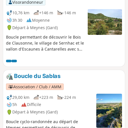
arches et des grottes creusées dans la
Visorandonneur
roche calcaire. Note modérateur
Attention, quelques portions de sentiers
10,76 km
+146 m
-146 m
dégradés, voir les avis
3h 30
Moyenne
Départ à Meynes (Gard)
Boucle permettant de découvrir le Bois
de Clausonne, le village de Sernhac et le
vallon d'Escaunes à Cantarelles avec ses
olivettes, ses capitelles et les tunnels
romains qui acheminaient l'eau jusqu'à
Nîmes en prolongement du Pont du
Gard.
Boucle du Sablas
Association / Club / AMM
29,00 km
+223 m
-224 m
5h
Difficile
Départ à Meynes (Gard)
Boucle cyclo-randonnée au départ de
Meynes permettant de découvrir de