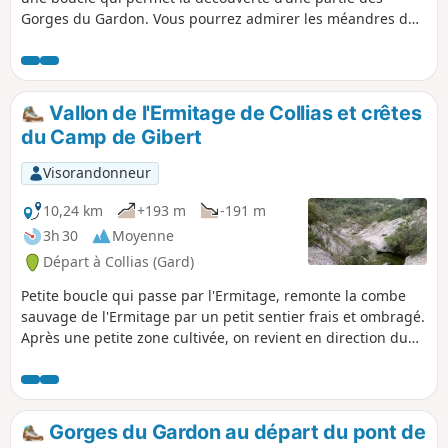
Gorges du Gardon. Vous pourrez admirer les méandres du
Gardon, la Grotte de la Trône (ancien abri préhistorique
abritant derrière une porte en fer fermée des dessins de
mammouths et d’un félin datant du Paléolithique
supérieur), la Baume Percée, vue de dessus et d’en-dessous,
Vallon de l'Ermitage de Collias et crêtes
les falaises d’escalade de Russan…
du Camp de Gibert
Visorandonneur
10,24 km
+193 m
-191 m
3h 30
Moyenne
Départ à Collias (Gard)
Petite boucle qui passe par l'Ermitage, remonte la combe
sauvage de l'Ermitage par un petit sentier frais et ombragé.
Après une petite zone cultivée, on revient en direction du
Nord par une piste sur les crêtes qui surplombe le vallon
sauvage de Fressinière. Cette fin de parcours offre une vue
superbe sur le Nord de la vallée, ses villages, le Mont
Bouquet, le Ventoux et le pont du Gard. Attention : éviter ce
Gorges du Gardon au départ du pont de
circuit lorsque le rocher est mouillé car certaines parties