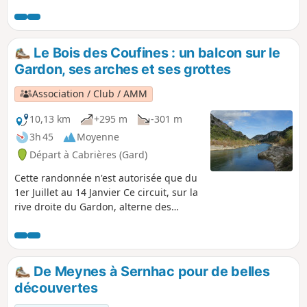
de l'empire romain. Un petit tour dans
les jardins de la Fontaine permettra de
faire une pause dans ce bel écrin de
verdure.
Le Bois des Coufines : un balcon sur le
Gardon, ses arches et ses grottes
Association / Club / AMM
10,13 km
+295 m
-301 m
3h 45
Moyenne
Départ à Cabrières (Gard)
Cette randonnée n'est autorisée que du
1er Juillet au 14 Janvier Ce circuit, sur la
rive droite du Gardon, alterne des
cheminements en balcon qui
surplombent les gorges du Gardon avec
des vues dégagées vers le Nord, puis
descend au ras de la rivière et remonte
De Meynes à Sernhac pour de belles
dans un talweg sauvage. Sur les
découvertes
hauteurs, les falaises nous offrent des