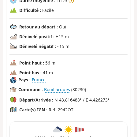
Durée moyenne :
1h 25
Difficulté :
Facile
Retour au départ :
Oui
Dénivelé positif :
+ 15 m
Dénivelé négatif :
- 15 m
Point haut :
56 m
Point bas :
41 m
Pays :
France
Commune :
Bouillargues
(30230)
Départ/Arrivée :
N 43.816488° / E 4.426273°
Carte(s) IGN :
Ref. 2942OT