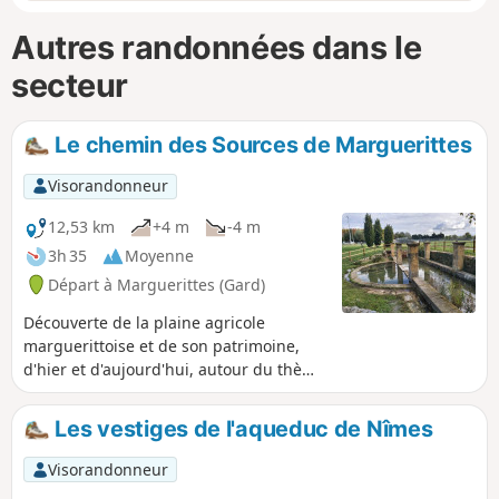
Autres randonnées dans le
secteur
Le chemin des Sources de Marguerittes
Visorandonneur
12,53 km
+4 m
-4 m
3h 35
Moyenne
Départ à Marguerittes (Gard)
Découverte de la plaine agricole
marguerittoise et de son patrimoine,
d'hier et d'aujourd'hui, autour du thème
de l'eau. Une randonnée agréable à
pied ou à vélo, qui peut se découper en
Les vestiges de l'aqueduc de Nîmes
deux parties : à l'Ouest la boucle péri-
urbaine et à l'Est la boucle champêtre.
Visorandonneur
Vous allez découvrir de très jolis coins