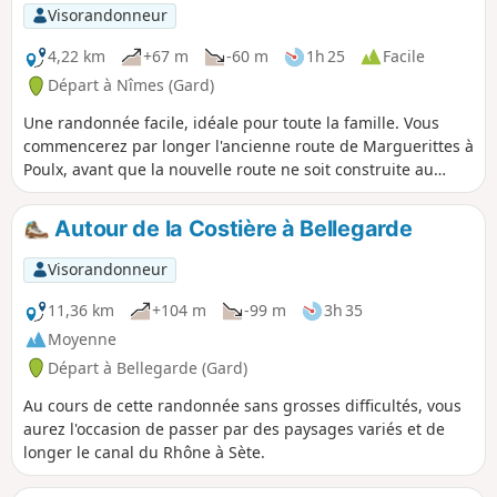
Visorandonneur
4,22 km
+67 m
-60 m
1h 25
Facile
Départ à Nîmes (Gard)
Une randonnée facile, idéale pour toute la famille. Vous
commencerez par longer l'ancienne route de Marguerittes à
Poulx, avant que la nouvelle route ne soit construite au
début des années 1990. Vous pourrez d'ailleurs passer
devant deux anciennes bornes kilométriques qui vous
Autour de la Costière à Bellegarde
indiqueront la distance jusqu'à la ville d'Uzès. Profitez du
paysage, oasis de prés verdoyants au milieu de la garrigue.
Visorandonneur
La deuxième partie de la randonnée vous plongera dans la
garrigue typique au gré de larges chemins.
11,36 km
+104 m
-99 m
3h 35
Moyenne
Départ à Bellegarde (Gard)
Au cours de cette randonnée sans grosses difficultés, vous
aurez l'occasion de passer par des paysages variés et de
longer le canal du Rhône à Sète.