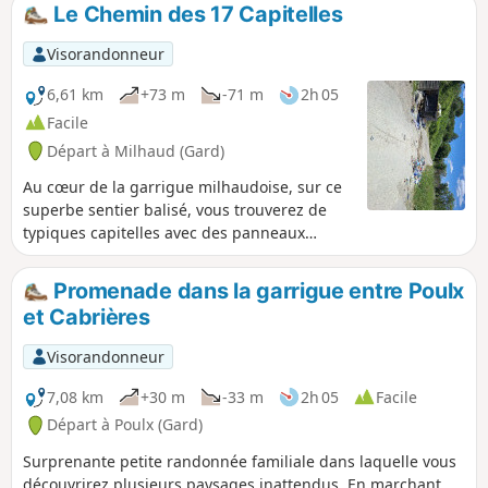
Le Chemin des 17 Capitelles
Visorandonneur
6,61 km
+73 m
-71 m
2h 05
Facile
Départ à Milhaud (Gard)
Au cœur de la garrigue milhaudoise, sur ce
superbe sentier balisé, vous trouverez de
typiques capitelles avec des panneaux
explicatifs. Une petite randonnée qui
réserve de belles surprises.
Promenade dans la garrigue entre Poulx
et Cabrières
Visorandonneur
7,08 km
+30 m
-33 m
2h 05
Facile
Départ à Poulx (Gard)
Surprenante petite randonnée familiale dans laquelle vous
découvrirez plusieurs paysages inattendus. En marchant