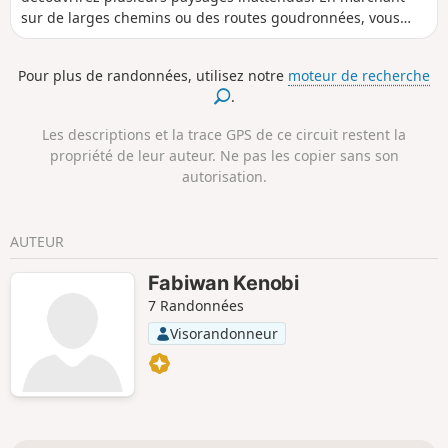
sur de larges chemins ou des routes goudronnées, vous
commencerez par un point de vue magnifique et original
sur la plaine puis vous continuerez dans un paysage
Pour plus de randonnées, utilisez notre
moteur de recherche
typique de garrigue et enfin vous longerez de grands prés
.
clôturés d'où vous pourrez même apercevoir la ville d'Uzès
de l'autre côté du Gardon.
Les descriptions et la trace GPS de ce circuit restent la
propriété de leur auteur. Ne pas les copier sans son
autorisation.
AUTEUR
Fabiwan Kenobi
7 Randonnées
Visorandonneur