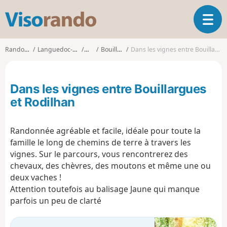
V
O
i
u
s
v
o
Randonnées
Languedoc-Roussillon
Gard
Bouillargues
Dans les vignes entre Bouillargues et Rodilhan
r
r
i
a
r
n
Dans les vignes entre Bouillargues
l
d
a
et Rodilhan
o
n
a
Randonnée agréable et facile, idéale pour toute la
v
i
famille le long de chemins de terre à travers les
g
vignes. Sur le parcours, vous rencontrerez des
a
chevaux, des chèvres, des moutons et même une ou
t
deux vaches !
i
Attention toutefois au balisage Jaune qui manque
o
parfois un peu de clarté
n