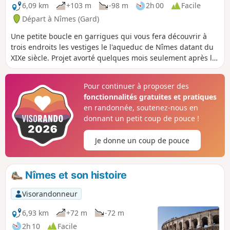
peu connus.
6,09 km
+103 m
-98 m
2h 00
Facile
Départ à Nîmes (Gard)
Une petite boucle en garrigues qui vous fera découvrir à
trois endroits les vestiges le l'aqueduc de Nîmes datant du
XIXe siècle. Projet avorté quelques mois seulement après le
début des travaux, cet aqueduc suit plus ou moins
l'aqueduc romain du Pont du Gard. Sur une partie de la
Pour continuer à proposer des
randonnée, vous profiterez également d'un magnifique
fonctionnalités gratuites et pratiques
point de vue sur la plaine , sur le Mont Ventoux et la
en randonnée, soutenez-nous en
cheminée d'Aramon.
donnant un petit coup de pouce !
Je donne un coup de pouce
Nîmes et son histoire
Visorandonneur
6,93 km
+72 m
-72 m
2h 10
Facile