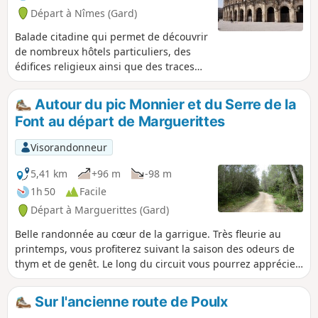
Départ à Nîmes (Gard)
Balade citadine qui permet de découvrir
de nombreux hôtels particuliers, des
édifices religieux ainsi que des traces
de l'empire romain. Un petit tour dans
les jardins de la Fontaine permettra de
Autour du pic Monnier et du Serre de la
faire une pause dans ce bel écrin de
Font au départ de Marguerittes
verdure.
Visorandonneur
5,41 km
+96 m
-98 m
1h 50
Facile
Départ à Marguerittes (Gard)
Belle randonnée au cœur de la garrigue. Très fleurie au
printemps, vous profiterez suivant la saison des odeurs de
thym et de genêt. Le long du circuit vous pourrez apprécier
plusieurs points de vue panoramiques.
Sur l'ancienne route de Poulx