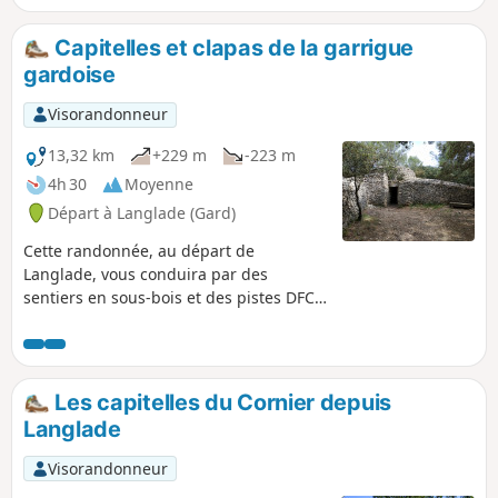
moulin, son temple, ses 2 places... et ses maisons
séculaires.
Capitelles et clapas de la garrigue
gardoise
Visorandonneur
13,32 km
+229 m
-223 m
4h 30
Moyenne
Départ à Langlade (Gard)
Cette randonnée, au départ de
Langlade, vous conduira par des
sentiers en sous-bois et des pistes DFCI
à la découverte des capitelles et clapas,
ces abris et murs en pierres sèches
typiques de la garrigue gardoise.
Les capitelles du Cornier depuis
Langlade
Visorandonneur