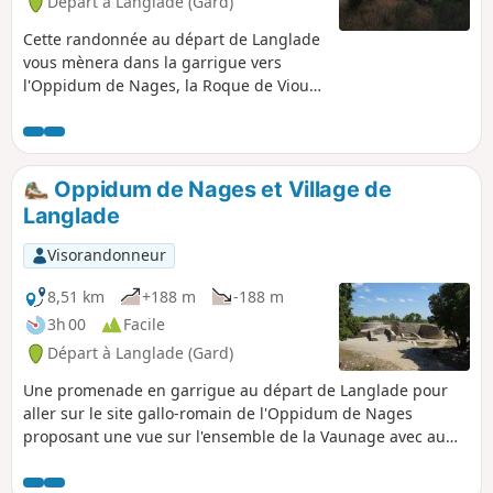
Départ à Langlade (Gard)
Cette randonnée au départ de Langlade
vous mènera dans la garrigue vers
l'Oppidum de Nages, la Roque de Viou
et le Castelas par des sentiers tantôt en
sous-bois tantôt en corniche avec vue
sur la Vaunage. Une belle variante d'une
autre randonnée dans le même secteur.
Oppidum de Nages et Village de
Langlade
Visorandonneur
8,51 km
+188 m
-188 m
3h 00
Facile
Départ à Langlade (Gard)
Une promenade en garrigue au départ de Langlade pour
aller sur le site gallo-romain de l'Oppidum de Nages
proposant une vue sur l'ensemble de la Vaunage avec au
loin les Cévennes, la mer et le Pic-Saint-Loup. On finit par
une visite du village de Langlade avec ses ruelles, son