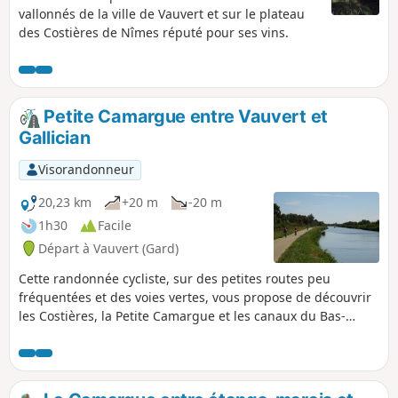
vallonnés de la ville de Vauvert et sur le plateau
des Costières de Nîmes réputé pour ses vins.
Petite Camargue entre Vauvert et
Gallician
Visorandonneur
20,23 km
+20 m
-20 m
1h30
Facile
Départ à Vauvert (Gard)
Cette randonnée cycliste, sur des petites routes peu
fréquentées et des voies vertes, vous propose de découvrir
les Costières, la Petite Camargue et les canaux du Bas-
Rhône Languedoc et du Rhône à Sète entre Vauvert et
Gallician, en passant notamment par le Pont des
Tourradons et le petit port de plaisance de Gallician.