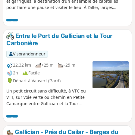
et garrigues, à destination d’un ensemble de capitelles
pour faire une pause et visiter le lieu. À l'aller, larges
chemins, plutôt caillouteux, ombragés sur la moitié du
parcours environ. Léger dénivelé. Retour par Langlade, voie
verte jusqu'à Calvisson, puis par les bords du Rhôny, larges
chemins, plutôt caillouteux.
Entre le Port de Gallician et la Tour
Carbonière
Visorandonneur
22,32 km
+25 m
-25 m
2h
Facile
Départ à Vauvert (Gard)
Un petit circuit sans difficulté, à VTC ou
VTT, sur voie verte ou chemin en Petite
Camargue entre Gallician et la Tour
Carbonière. Vous découvrirez les jolis
paysages de cette zone humide et
rencontrerez de nombreux oiseaux, des
chevaux, des taureaux de Camargue et
Gallician - Prés du Cailar - Berges du