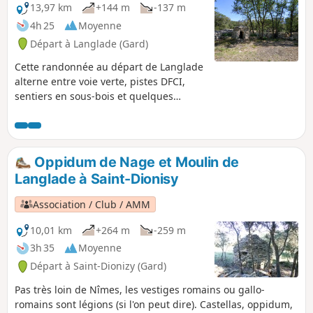
13,97 km
+144 m
-137 m
4h 25
Moyenne
Départ à Langlade (Gard)
Cette randonnée au départ de Langlade
alterne entre voie verte, pistes DFCI,
sentiers en sous-bois et quelques
portions goudronnées sur la fin. Elle
vous mènera entre vignes et garrigues
jusqu'aux capitelles du Cornier, un joli
site aménagé et entretenu par les
Oppidum de Nage et Moulin de
Clapassaïres des Amis de Bernis.
Langlade à Saint-Dionisy
Association / Club / AMM
10,01 km
+264 m
-259 m
3h 35
Moyenne
Départ à Saint-Dionizy (Gard)
Pas très loin de Nîmes, les vestiges romains ou gallo-
romains sont légions (si l'on peut dire). Castellas, oppidum,