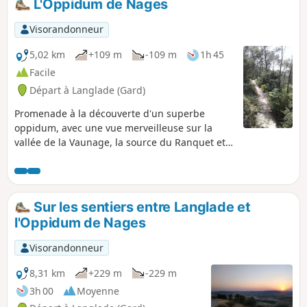
L'Oppidum de Nages
Visorandonneur
5,02 km
+109 m
-109 m
1h 45
Facile
Départ à Langlade (Gard)
Promenade à la découverte d'un superbe
oppidum, avec une vue merveilleuse sur la
vallée de la Vaunage, la source du Ranquet et
le Serre de la Font.
Sur les sentiers entre Langlade et
l'Oppidum de Nages
Visorandonneur
8,31 km
+229 m
-229 m
3h 00
Moyenne