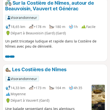
Sur la Costière de Nîmes, autour de
p
Beauvoisin, Vauvert et Générac
Visorandonneur
18,65 km
+178 m
-180 m
1h
Facile
Départ à Beauvoisin (Gard) (Gard)
Un petit tricotage ludique et rapide dans la Costière de
Nîmes avec peu de dénivelé.
Les Costières de Nîmes
Visorandonneur
14,33 km
+173 m
-164 m
4h 35
Moyenne
Départ à Vauvert (Gard)
Une balade serpentant dans les alentours