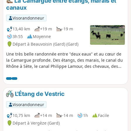
La Camargue entre étangs, marais et
canaux
Visorandonneur
13,40 km
+19 m
-19 m
3h 55
Moyenne
Départ à Beauvoisin (Gard) (Gard)
Une très belle randonnée entre "deux eaux" et au cœur de
la Camargue profonde. Des étangs, des marais, le canal du
Rhône à Sète, le canal Philippe Lamour, des chevaux, des
taureaux tout ce qui compose la Camargue est réuni sur un
magnifique circuit sans aucun difficulté sinon la longueur.
L'Étang de Vestric
Visorandonneur
10,75 km
+14 m
-14 m
1h
Facile
Départ à Vergèze (Gard)