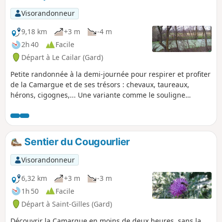
Visorandonneur
9,18 km
+3 m
-4 m
2h 40
Facile
Départ à Le Cailar (Gard)
Petite randonnée à la demi-journée pour respirer et profiter
de la Camargue et de ses trésors : chevaux, taureaux,
hérons, cigognes,... Une variante comme le souligne
"denisdenim" est possible pour éviter la route au point 1, la
traverser et prendre la petite route qui passe par le mas du
Bourry et rester à droite pour rejoindre la grande route et
redescendre vers le point 2.
Sentier du Cougourlier
Visorandonneur
6,32 km
+3 m
-3 m
1h 50
Facile
Départ à Saint-Gilles (Gard)
Découvrir la Camargue en moins de deux heures, sans la