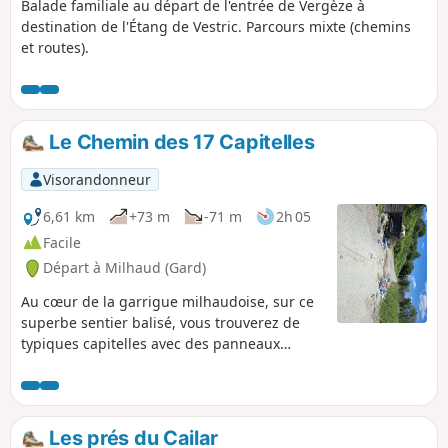
Balade familiale au départ de l'entrée de Vergèze à
destination de l'Étang de Vestric. Parcours mixte (chemins
et routes).
Le Chemin des 17 Capitelles
Visorandonneur
6,61 km
+73 m
-71 m
2h 05
Facile
Départ à Milhaud (Gard)
Au cœur de la garrigue milhaudoise, sur ce
superbe sentier balisé, vous trouverez de
typiques capitelles avec des panneaux
explicatifs. Une petite randonnée qui
réserve de belles surprises.
Les prés du Cailar