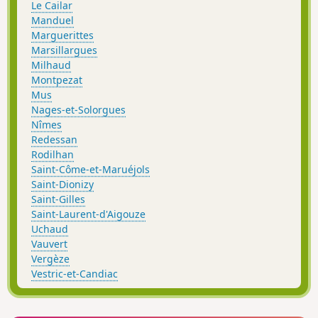
Le Cailar
Manduel
Marguerittes
Marsillargues
Milhaud
Montpezat
Mus
Nages-et-Solorgues
Nîmes
Redessan
Rodilhan
Saint-Côme-et-Maruéjols
Saint-Dionizy
Saint-Gilles
Saint-Laurent-d'Aigouze
Uchaud
Vauvert
Vergèze
Vestric-et-Candiac