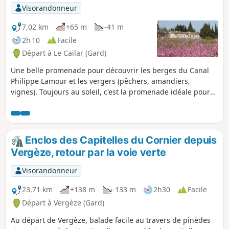
Visorandonneur
7,02 km
+65 m
-41 m
2h 10
Facile
Départ à Le Cailar (Gard)
Une belle promenade pour découvrir les berges du Canal
Philippe Lamour et les vergers (pêchers, amandiers,
vignes). Toujours au soleil, c'est la promenade idéale pour
les journées d'hiver ensoleillées.
Enclos des Capitelles du Cornier depuis
Vergèze, retour par la voie verte
Visorandonneur
23,71 km
+138 m
-133 m
2h30
Facile
Départ à Vergèze (Gard)
Au départ de Vergèze, balade facile au travers de pinèdes