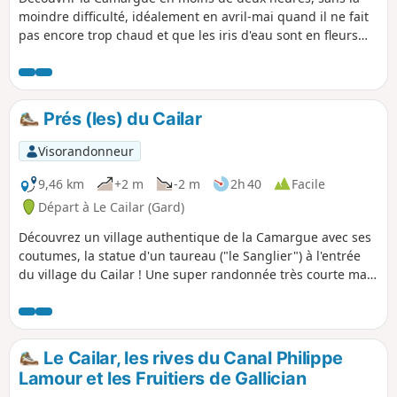
moindre difficulté, idéalement en avril-mai quand il ne fait
pas encore trop chaud et que les iris d'eau sont en fleurs
ainsi que les coquelicots.
Prés (les) du Cailar
Visorandonneur
9,46 km
+2 m
-2 m
2h 40
Facile
Départ à Le Cailar (Gard)
Découvrez un village authentique de la Camargue avec ses
coutumes, la statue d'un taureau ("le Sanglier") à l'entrée
du village du Cailar ! Une super randonnée très courte mais
très verte dans les prés, avec juste un peu de goudron.
Refaite en 01/2025, toujours aussi agréable.
Le Cailar, les rives du Canal Philippe
Lamour et les Fruitiers de Gallician