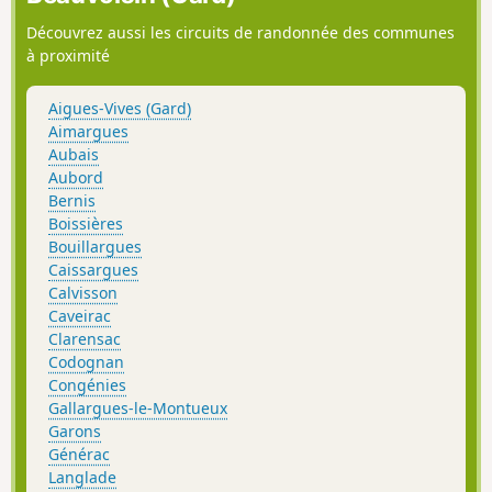
Découvrez aussi les circuits de randonnée des communes
à proximité
Aigues-Vives (Gard)
Aimargues
Aubais
Aubord
Bernis
Boissières
Bouillargues
Caissargues
Calvisson
Caveirac
Clarensac
Codognan
Congénies
Gallargues-le-Montueux
Garons
Générac
Langlade