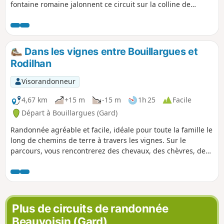
fontaine romaine jalonnent ce circuit sur la colline de
Roque-de-Vif, cernée par quatre charmants villages de la
région de la Vaunage : Saint-Dionisy au Nord, Nages et
Solorgues au Sud, Langlade à l'Est avec son joli moulin.
Dans les vignes entre Bouillargues et
Rodilhan
Visorandonneur
4,67 km
+15 m
-15 m
1h 25
Facile
Départ à Bouillargues (Gard)
Randonnée agréable et facile, idéale pour toute la famille le
long de chemins de terre à travers les vignes. Sur le
parcours, vous rencontrerez des chevaux, des chèvres, des
moutons et même une ou deux vaches ! Attention toutefois
au balisage Jaune qui manque parfois un peu de clarté
Plus de circuits de randonnée
Beauvoisin (Gard)