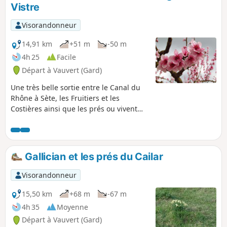
éventuellement quelques flamants
Vistre
roses aux alentours de la Tour
Carbonière.
Visorandonneur
14,91 km
+51 m
-50 m
4h 25
Facile
Départ à Vauvert (Gard)
Une très belle sortie entre le Canal du
Rhône à Sète, les Fruitiers et les
Costières ainsi que les prés ou vivent
tranquillement chevaux et taureaux de
Camargue.
Gallician et les prés du Cailar
Visorandonneur
15,50 km
+68 m
-67 m
4h 35
Moyenne
Départ à Vauvert (Gard)