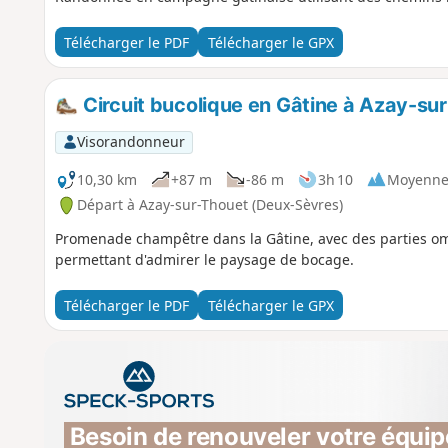
Télécharger le PDF
Télécharger le GPX
Circuit bucolique en Gâtine à Azay-su
Visorandonneur
10,30 km
+87 m
-86 m
3h 10
Moyenn
Départ à Azay-sur-Thouet (Deux-Sèvres)
Promenade champêtre dans la Gâtine, avec des parties om
permettant d'admirer le paysage de bocage.
Télécharger le PDF
Télécharger le GPX
Besoin de renouveler votre équip