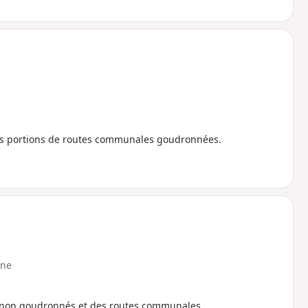
ues portions de routes communales goudronnées.
ne
 non goudronnés et des routes communales.