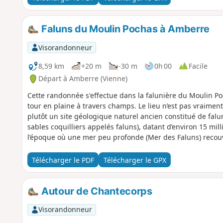
Faluns du Moulin Pochas à Amberre
Visorandonneur
8,59 km
+20 m
-30 m
0h 00
Facile
Départ à Amberre (Vienne)
Cette randonnée s'effectue dans la falunière du Moulin Po
tour en plaine à travers champs. Le lieu n’est pas vraime
plutôt un site géologique naturel ancien constitué de falu
sables coquilliers appelés faluns), datant d’environ 15 mi
l’époque où une mer peu profonde (Mer des Faluns) recouvr
sable coquillier avec fossiles marins tels que coquillages, 
Télécharger le PDF
Télécharger le GPX
Autour de Chantecorps
Visorandonneur