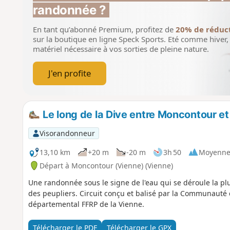
randonnée ?
En tant qu’abonné Premium, profitez de
20% de réduc
sur la boutique en ligne Speck Sports.
Eté comme hiver, 
matériel nécessaire à vos sorties de pleine nature.
J'en profite
Le long de la Dive entre Moncontour e
Visorandonneur
13,10 km
+20 m
-20 m
3h 50
Moyenn
Départ à Moncontour (Vienne) (Vienne)
Une randonnée sous le signe de l'eau qui se déroule la plu
des peupliers. Circuit conçu et balisé par la Communauté
départemental FFRP de la Vienne.
Télécharger le PDF
Télécharger le GPX