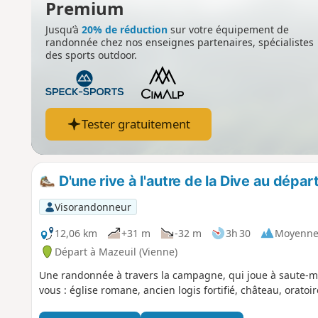
Premium
Jusqu’à
20% de réduction
sur votre équipement de
randonnée chez nos enseignes partenaires, spécialistes
des sports outdoor.
Tester gratuitement
D'une rive à l'autre de la Dive au dépar
Visorandonneur
12,06 km
+31 m
-32 m
3h 30
Moyenn
Départ à Mazeuil (Vienne)
Une randonnée à travers la campagne, qui joue à saute-mo
vous : église romane, ancien logis fortifié, château, oratoir