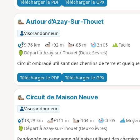
Télécharger le PDF
Télécharger le GPX
Autour d'Azay-Sur-Thouet
Visorandonneur
9,76 km
+92 m
-85 m
3h 05
Facile
Départ à Azay-sur-Thouet (Deux-Sèvres)
Circuit ombragé utilisant des chemins de terre et quelq
Télécharger le PDF
Télécharger le GPX
Circuit de Maison Neuve
Visorandonneur
13,23 km
+111 m
-104 m
4h 05
Moyen
Départ à Azay-sur-Thouet (Deux-Sèvres)
Randonnée en campagne gâtinaise utilisant des chemins