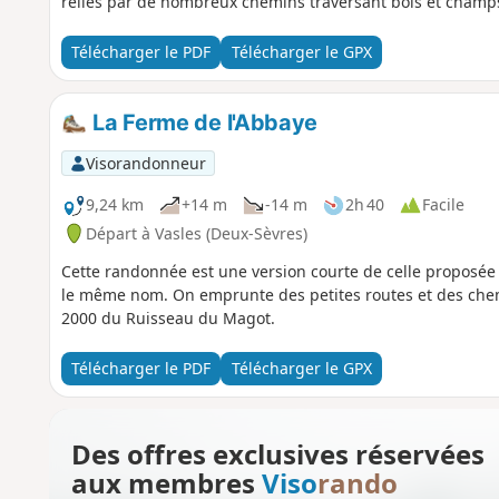
reliés par de nombreux chemins traversant bois et champ
Télécharger le PDF
Télécharger le GPX
La Ferme de l'Abbaye
Visorandonneur
9,24 km
+14 m
-14 m
2h 40
Facile
Départ à Vasles (Deux-Sèvres)
Cette randonnée est une version courte de celle proposée 
le même nom. On emprunte des petites routes et des che
2000 du Ruisseau du Magot.
Télécharger le PDF
Télécharger le GPX
Des offres exclusives réservées
aux membres
Viso
rando