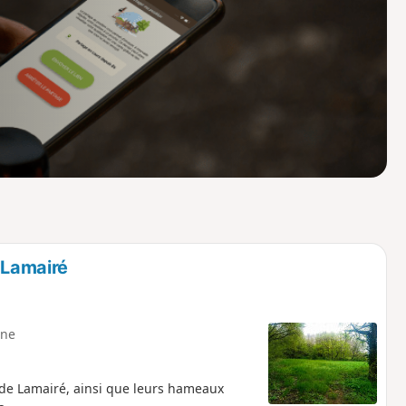
o
a
i
m
p
 Lamairé
ne
ui de Lamairé, ainsi que leurs hameaux