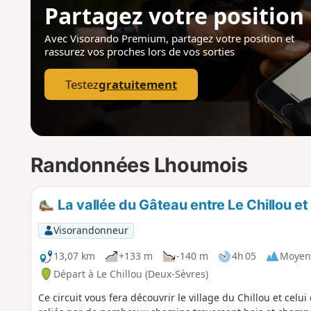
Partagez votre position
Avec Visorando Premium, partagez votre position
et
rassurez vos proches lors de vos sorties
Testez
gratuitement
Randonnées Lhoumois
La vallée du Gâteau entre Le Chillou et
Visorandonneur
13,07 km
+133 m
-140 m
4h 05
Moyen
Départ à Le Chillou (Deux-Sèvres)
Ce circuit vous fera découvrir le village du Chillou et cel