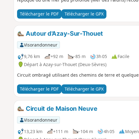
sable coquillier avec fossiles marins tels que coquillages, 
Télécharger le PDF
Télécharger le GPX
Autour d'Azay-Sur-Thouet
Visorandonneur
9,76 km
+92 m
-85 m
3h 05
Facile
Départ à Azay-sur-Thouet (Deux-Sèvres)
Circuit ombragé utilisant des chemins de terre et quelq
Télécharger le PDF
Télécharger le GPX
Circuit de Maison Neuve
Visorandonneur
13,23 km
+111 m
-104 m
4h 05
Moyen