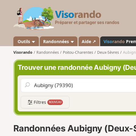
V
i
s
o
r
a
Outils
Randonnées
Aide ↗
Viso
rando
Pre
n
Visorando
Randonnées
Poitou-Charentes
Deux-Sèvres
Aubign
d
o
Trouver une randonnée Aubigny (De
Filtres
NOUVEAU
Randonnées Aubigny (Deux-