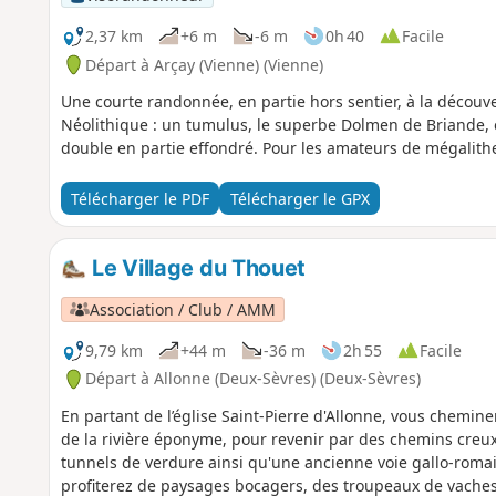
2,37 km
+6 m
-6 m
0h 40
Facile
Départ à Arçay (Vienne) (Vienne)
Une courte randonnée, en partie hors sentier, à la décou
Néolithique : un tumulus, le superbe Dolmen de Briande, e
double en partie effondré. Pour les amateurs de mégalithes
Télécharger le PDF
Télécharger le GPX
Le Village du Thouet
Association / Club / AMM
9,79 km
+44 m
-36 m
2h 55
Facile
Départ à Allonne (Deux-Sèvres) (Deux-Sèvres)
En partant de l’église Saint-Pierre d'Allonne, vous chemine
de la rivière éponyme, pour revenir par des chemins creu
tunnels de verdure ainsi qu'une ancienne voie gallo-roma
profiterez de paysages bocagers, des troupeaux de vaches