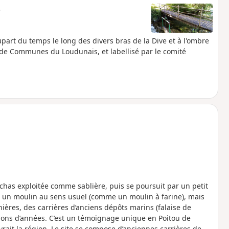
e
part du temps le long des divers bras de la Dive et à l'ombre
 de Communes du Loudunais, et labellisé par le comité
chas exploitée comme sablière, puis se poursuit par un petit
nt un moulin au sens usuel (comme un moulin à farine), mais
nières, des carrières d’anciens dépôts marins (falaise de
llions d’années. C’est un témoignage unique en Poitou de
ait la région. Le site se compose d’anciennes carrières de