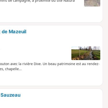
mins de campagne, à proximité du site Natura
t de Mazeuil
e
uton avec la rivière Dive. Un beau patrimoine est au rendez-
es, chapelle...
t Sauzeau