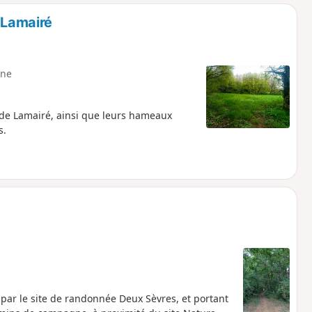
o
a
 Lamairé
i
m
p
ne
ui de Lamairé, ainsi que leurs hameaux
s.
par le site de randonnée Deux Sèvres, et portant