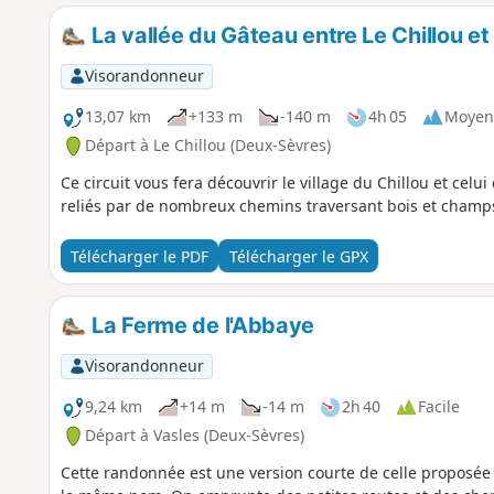
La vallée du Gâteau entre Le Chillou et
Visorandonneur
13,07 km
+133 m
-140 m
4h 05
Moyen
Départ à Le Chillou (Deux-Sèvres)
Ce circuit vous fera découvrir le village du Chillou et cel
reliés par de nombreux chemins traversant bois et champ
Télécharger le PDF
Télécharger le GPX
La Ferme de l'Abbaye
Visorandonneur
9,24 km
+14 m
-14 m
2h 40
Facile
Départ à Vasles (Deux-Sèvres)
Cette randonnée est une version courte de celle proposée 