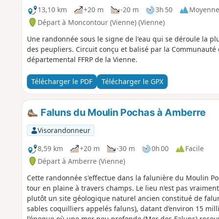
13,10 km
+20 m
-20 m
3h 50
Moyenn
Départ à Moncontour (Vienne) (Vienne)
Une randonnée sous le signe de l'eau qui se déroule la plu
des peupliers. Circuit conçu et balisé par la Communauté
départemental FFRP de la Vienne.
Télécharger le PDF
Télécharger le GPX
Faluns du Moulin Pochas à Amberre
Visorandonneur
8,59 km
+20 m
-30 m
0h 00
Facile
Départ à Amberre (Vienne)
Cette randonnée s'effectue dans la falunière du Moulin Po
tour en plaine à travers champs. Le lieu n’est pas vraime
plutôt un site géologique naturel ancien constitué de falu
sables coquilliers appelés faluns), datant d’environ 15 mi
l’époque où une mer peu profonde (Mer des Faluns) recouvr