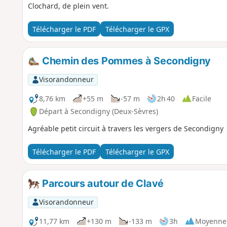
Clochard, de plein vent.
Télécharger le PDF
Télécharger le GPX
Chemin des Pommes à Secondigny
Visorandonneur
8,76 km
+55 m
-57 m
2h 40
Facile
Départ à Secondigny (Deux-Sèvres)
Agréable petit circuit à travers les vergers de Secondigny
Télécharger le PDF
Télécharger le GPX
Parcours autour de Clavé
Visorandonneur
11,77 km
+130 m
-133 m
3h
Moyenne