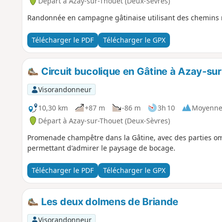
Départ à Azay-sur-Thouet (Deux-Sèvres)
Randonnée en campagne gâtinaise utilisant des chemins
Télécharger le PDF
Télécharger le GPX
Circuit bucolique en Gâtine à Azay-su
Visorandonneur
10,30 km
+87 m
-86 m
3h 10
Moyenn
Départ à Azay-sur-Thouet (Deux-Sèvres)
Promenade champêtre dans la Gâtine, avec des parties om
permettant d'admirer le paysage de bocage.
Télécharger le PDF
Télécharger le GPX
Les deux dolmens de Briande
Visorandonneur