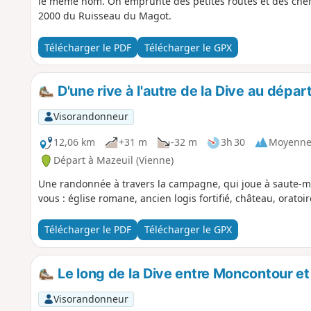
le même nom. On emprunte des petites routes et des che
2000 du Ruisseau du Magot.
Télécharger le PDF
Télécharger le GPX
D'une rive à l'autre de la Dive au dépar
Visorandonneur
12,06 km
+31 m
-32 m
3h 30
Moyenn
Départ à Mazeuil (Vienne)
Une randonnée à travers la campagne, qui joue à saute-mo
vous : église romane, ancien logis fortifié, château, oratoir
Télécharger le PDF
Télécharger le GPX
Le long de la Dive entre Moncontour e
Visorandonneur