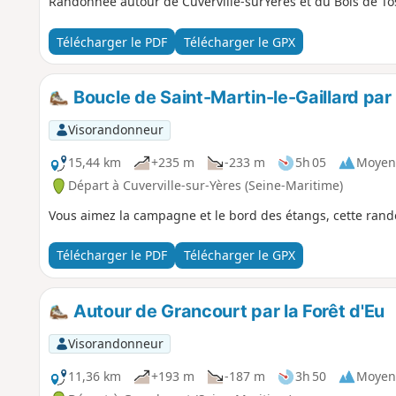
Randonnée autour de Cuverville-surYères et du Bois de To
Télécharger le PDF
Télécharger le GPX
Boucle de Saint-Martin-le-Gaillard par
Visorandonneur
15,44 km
+235 m
-233 m
5h 05
Moyen
Départ à Cuverville-sur-Yères (Seine-Maritime)
Vous aimez la campagne et le bord des étangs, cette rando
Télécharger le PDF
Télécharger le GPX
Autour de Grancourt par la Forêt d'Eu
Visorandonneur
11,36 km
+193 m
-187 m
3h 50
Moyen