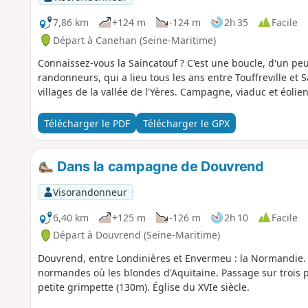
7,86 km
+124 m
-124 m
2h 35
Facile
Départ à Canehan (Seine-Maritime)
Connaissez-vous la Saincatouf ? C'est une boucle, d'un peu
randonneurs, qui a lieu tous les ans entre Touffreville et 
villages de la vallée de l'Yères. Campagne, viaduc et éolien
Télécharger le PDF
Télécharger le GPX
Dans la campagne de Douvrend
Visorandonneur
6,40 km
+125 m
-126 m
2h 10
Facile
Départ à Douvrend (Seine-Maritime)
Douvrend, entre Londinières et Envermeu : la Normandie. 
normandes où les blondes d'Aquitaine. Passage sur trois p
petite grimpette (130m). Église du XVIe siècle.