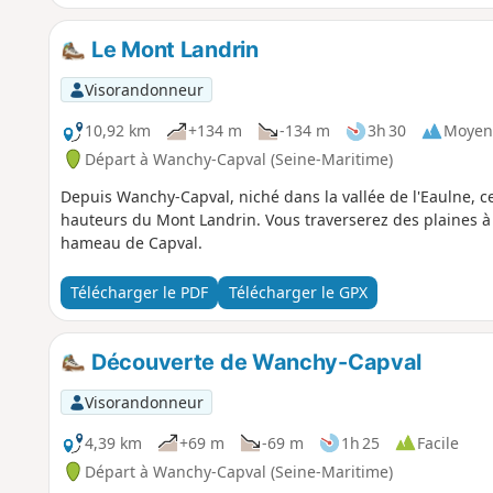
Le Mont Landrin
Visorandonneur
10,92 km
+134 m
-134 m
3h 30
Moyen
Départ à Wanchy-Capval (Seine-Maritime)
Depuis Wanchy-Capval, niché dans la vallée de l'Eaulne, 
hauteurs du Mont Landrin. Vous traverserez des plaines à c
hameau de Capval.
Télécharger le PDF
Télécharger le GPX
Découverte de Wanchy-Capval
Visorandonneur
4,39 km
+69 m
-69 m
1h 25
Facile
Départ à Wanchy-Capval (Seine-Maritime)