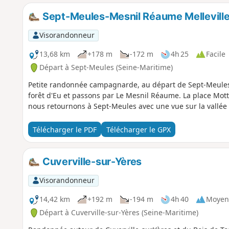
Sept-Meules-Mesnil Réaume Mellevill
Visorandonneur
13,68 km
+178 m
-172 m
4h 25
Facile
Départ à Sept-Meules (Seine-Maritime)
Petite randonnée campagnarde, au départ de Sept-Meules 
forêt d'Eu et passons par Le Mesnil Réaume. La place Mott
nous retournons à Sept-Meules avec une vue sur la vallée d
Télécharger le PDF
Télécharger le GPX
Cuverville-sur-Yères
Visorandonneur
14,42 km
+192 m
-194 m
4h 40
Moyen
Départ à Cuverville-sur-Yères (Seine-Maritime)