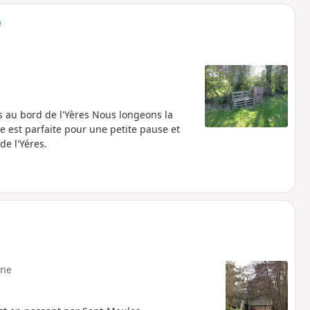
o
a
e
i
m
p
au bord de l'Yères Nous longeons la
e est parfaite pour une petite pause et
e l'Yéres.
ne