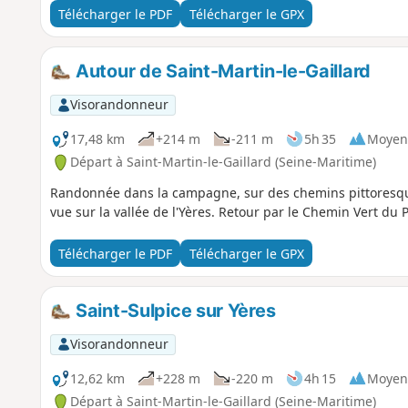
Télécharger le PDF
Télécharger le GPX
Autour de Saint-Martin-le-Gaillard
Visorandonneur
17,48 km
+214 m
-211 m
5h 35
Moyen
Départ à Saint-Martin-le-Gaillard (Seine-Maritime)
Randonnée dans la campagne, sur des chemins pittoresque
vue sur la vallée de l'Yères. Retour par le Chemin Vert du P
Télécharger le PDF
Télécharger le GPX
Saint-Sulpice sur Yères
Visorandonneur
12,62 km
+228 m
-220 m
4h 15
Moyen
Départ à Saint-Martin-le-Gaillard (Seine-Maritime)