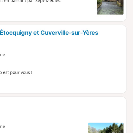
st en passant par Sept-Meules.
 Étocquigny et Cuverville-sur-Yères
ne
 est pour vous !
ne