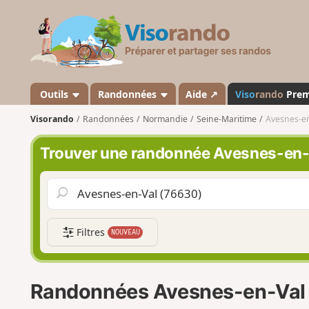
V
i
s
o
r
a
Outils
Randonnées
Aide ↗
Viso
rando
Pre
n
Visorando
Randonnées
Normandie
Seine-Maritime
Avesnes-en
d
o
Trouver une randonnée Avesnes-en-
Filtres
NOUVEAU
Randonnées Avesnes-en-Val