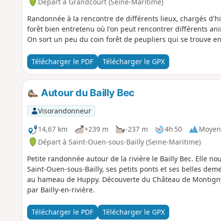
Départ à Grandcourt (Seine-Maritime)
Randonnée à la rencontre de différents lieux, chargés d'his
forêt bien entretenu où l'on peut rencontrer différents an
On sort un peu du coin forêt de peupliers qui se trouve en 
Télécharger le PDF
Télécharger le GPX
Autour du Bailly Bec
Visorandonneur
14,67 km
+239 m
-237 m
4h 50
Moyen
Départ à Saint-Ouen-sous-Bailly (Seine-Maritime)
Petite randonnée autour de la rivière le Bailly Bec. Elle 
Saint-Ouen-sous-Bailly, ses petits ponts et ses belles deme
au hameau de Huppy. Découverte du Château de Montigny 
par Bailly-en-rivière.
Télécharger le PDF
Télécharger le GPX