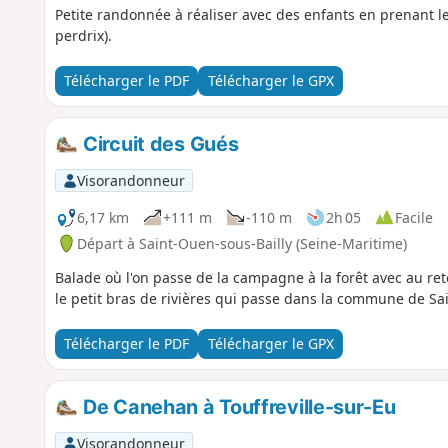
Petite randonnée à réaliser avec des enfants en prenant le 
perdrix).
Télécharger le PDF
Télécharger le GPX
Circuit des Gués
Visorandonneur
6,17 km
+111 m
-110 m
2h 05
Facile
Départ à Saint-Ouen-sous-Bailly (Seine-Maritime)
Balade où l'on passe de la campagne à la forêt avec au r
le petit bras de rivières qui passe dans la commune de Sa
Télécharger le PDF
Télécharger le GPX
De Canehan à Touffreville-sur-Eu
Visorandonneur