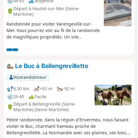
4h 45
Moyenne
Départ à Hautot-sur-Mer (Seine-
Maritime)
Randonnée pour visiter Varengeville-sur-
Mer. Vous pourrez voir au fil de la randonnée
de magnifiques propriétés. Un site
remarquable pour sa beauté, en effet il est
connu pour son cimetière marin où sont
enterrés entre autres Georges Braque,
concepteur d'un vitrail de l'église, Georges
Le Buc à Bellengrevillette
de Porto-Riche, Albert Roussel et Jean
Francis Auburtin. Claude Monet y a peint de
Visorandonneur
très beaux tableaux. Les deux petits bois,
Bernouville et des communes méritent le
8,50 km
+92 m
-92 m
détour. Variante possible en infos pratiques.
2h 40
Facile
Départ à Bellengreville (Seine-
Maritime) (Seine-Maritime)
Petite randonnée, dans la région d'Envermeu, nous faisant
visiter le Buc, charmant hameau proche de
Bellengrevillette. La Normandie avec ses plaines, ses bois,