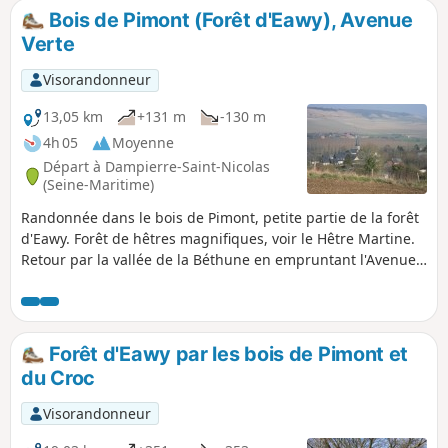
Bois de Pimont (Forêt d'Eawy), Avenue
Verte
Visorandonneur
13,05 km
+131 m
-130 m
4h 05
Moyenne
Départ à Dampierre-Saint-Nicolas
(Seine-Maritime)
Randonnée dans le bois de Pimont, petite partie de la forêt
d'Eawy. Forêt de hêtres magnifiques, voir le Hêtre Martine.
Retour par la vallée de la Béthune en empruntant l'Avenue
Verte ancienne voie ferrée reliant Dieppe à Forges.
Forêt d'Eawy par les bois de Pimont et
du Croc
Visorandonneur