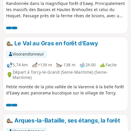
Randonnée dans la magnifique forêt d'Eawy. Principalement
les massifs des Basses et Hautes Brehoulles et celui du
Hoquet. Passage près de la ferme rêves de bisons, avec un
peu de chance vous pourrez apercevoir ces magnifiques
animaux.
Le Val au Gras en forêt d'Eawy
Visorandonneur
5,74 km
+139 m
-138 m
2h 00
Facile
Départ à Torcy-le-Grand (Seine-Maritime) (Seine-
Maritime)
Petite montée de la jolie vallée de la Varenne à la belle forêt
d'Eawy avec panorama bucolique sur le village de Torcy.
Arques-la-Bataille, ses étangs, la forêt