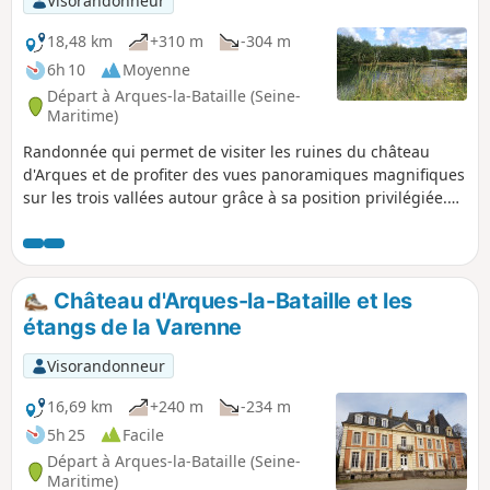
Visorandonneur
18,48 km
+310 m
-304 m
6h 10
Moyenne
Départ à Arques-la-Bataille (Seine-
Maritime)
Randonnée qui permet de visiter les ruines du château
d'Arques et de profiter des vues panoramiques magnifiques
sur les trois vallées autour grâce à sa position privilégiée.
Passage par les Étangs de la Varenne et du superbe Pont de
Pierre. Retour par la Forêt d'Arques et ses hêtres
magnifiques.
Château d'Arques-la-Bataille et les
étangs de la Varenne
Visorandonneur
16,69 km
+240 m
-234 m
5h 25
Facile
Départ à Arques-la-Bataille (Seine-
Maritime)