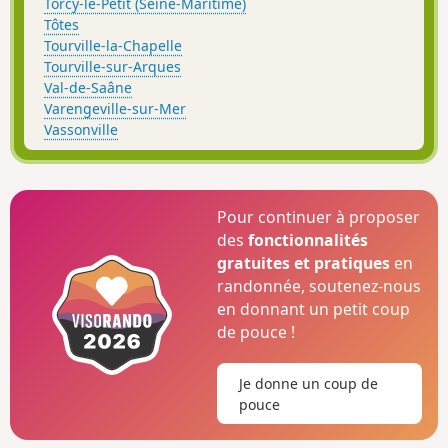
Torcy-le-Petit (Seine-Maritime)
Tôtes
Tourville-la-Chapelle
Tourville-sur-Arques
Val-de-Saâne
Varengeville-sur-Mer
Vassonville
Pour continuer à proposer
des
fonctionnalités
gratuites et pratiques
en
randonnée, soutenez-nous
en donnant un petit coup
de pouce !
Je donne un coup de
pouce