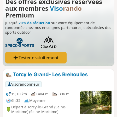
Des offres exclusives réservées
aux membres
Viso
rando
Premium
Jusqu’à
20% de réduction
sur votre équipement de
randonnée chez nos enseignes partenaires, spécialistes des
sports outdoor.
Tester gratuitement
Torcy le Grand- Les Brehoulles
Visorandonneur
19,10 km
+404 m
-396 m
6h 35
Moyenne
Départ à Torcy-le-Grand (Seine-
Maritime) (Seine-Maritime)