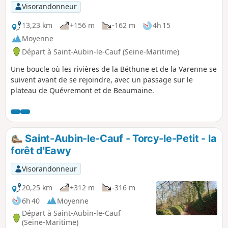
Visorandonneur
13,23 km
+156 m
-162 m
4h 15
Moyenne
Départ à Saint-Aubin-le-Cauf (Seine-Maritime)
Une boucle où les rivières de la Béthune et de la Varenne se
suivent avant de se rejoindre, avec un passage sur le
plateau de Quévremont et de Beaumaine.
Saint-Aubin-le-Cauf - Torcy-le-Petit - la
forêt d'Eawy
Visorandonneur
20,25 km
+312 m
-316 m
6h 40
Moyenne
Départ à Saint-Aubin-le-Cauf
(Seine-Maritime)