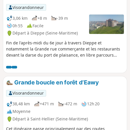
Visorandonneur
3,06 km
+8 m
-39 m
0h 55
Facile
Départ à Dieppe (Seine-Maritime)
Fin de l'après-midi du 6e jour à travers Dieppe et
notamment la Grande rue commerçante et les restaurants
devant la darse du port de plaisance, en libre parcours
découverte, sans chercher à suivre la trace du GR®21 qui
longe l'intégralité du front de mer.
Grande boucle en forêt d’Eawy
Visorandonneur
38,48 km
+471 m
-472 m
12h 20
Moyenne
Départ à Saint-Hellier (Seine-Maritime)
Cet itinéraire passe principalement par des routes