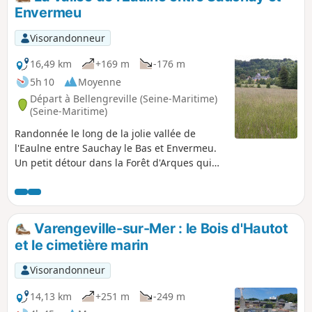
Envermeu
Visorandonneur
16,49 km
+169 m
-176 m
5h 10
Moyenne
Départ à Bellengreville (Seine-Maritime)
(Seine-Maritime)
Randonnée le long de la jolie vallée de
l'Eaulne entre Sauchay le Bas et Envermeu.
Un petit détour dans la Forêt d'Arques qui
fin avril nous enivre des senteurs des ails
des ours et des jacinthes des bois. Petite
visite du plateau de l'Aliermont, par la plaine
des Vacillots, le Château de Saint Nicolas et
Varengeville-sur-Mer : le Bois d'Hautot
retour sur Hybouville et son manoir.
et le cimetière marin
Visorandonneur
14,13 km
+251 m
-249 m