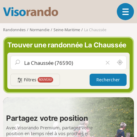
V
O
i
u
s
v
o
Randonnées
Normandie
Seine-Maritime
La Chaussée
r
r
i
a
Trouver une randonnée La Chaussée
r
n
l
d
a
o
A
V
n
u
i
a
t
d
v
Filtres
Rechercher
NOUVEAU
o
e
i
u
r
g
r
l
a
d
e
t
e
c
i
m
h
Partagez votre position
o
o
a
n
i
m
Avec Visorando Premium, partagez votre
p
position en temps réel à vos proches et