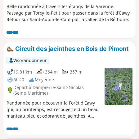
Belle randonnée à travers les étangs de la Varenne.
Passage par Torcy-le-Petit pour passer dans la forêt d'Eawy.
Retour sur Saint-Aubin-le-Cauf par la vallée de la Béthune.
Circuit des jacinthes en Bois de Pimont
Visorandonneur
19,81 km
+364 m
-357 m
6h 40
Moyenne
Départ à Dampierre-Saint-Nicolas
(Seine-Maritime)
Randonnée pour découvrir la Forêt d'Eawy
qui, au printemps, est recouverte d'un beau
manteau bleu et odorant de jacinthes. À
faire avant que les travaux forestiers ne
modifient la flore de cette partie de forêt.