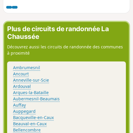
ses vaches, chevaux et poneys.
Plus de circuits de randonnée La
Chaussée
Découvrez aussi les circuits de randonnée des communes
à proximité
Ambrumesnil
Ancourt
Anneville-sur-Scie
Ardouval
Arques-la-Bataille
Aubermesnil-Beaumais
Auffay
Auppegard
Bacqueville-en-Caux
Beauval-en-Caux
Bellencombre