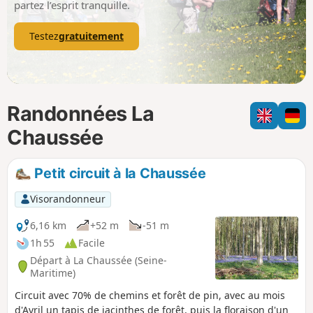
partez l’esprit tranquille.
Testez
gratuitement
Randonnées La
Chaussée
Petit circuit à la Chaussée
Visorandonneur
6,16 km
+52 m
-51 m
1h 55
Facile
Départ à La Chaussée (Seine-
Maritime)
Circuit avec 70% de chemins et forêt de pin, avec au mois
d'Avril un tapis de jacinthes de forêt, puis la floraison d'un