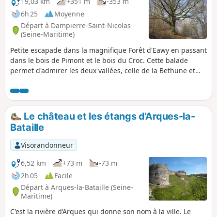
19,03 km
+351 m
-353 m
6h 25
Moyenne
Départ à Dampierre-Saint-Nicolas
(Seine-Maritime)
Petite escapade dans la magnifique Forêt d'Eawy en passant
dans le bois de Pimont et le bois du Croc. Cette balade
permet d'admirer les deux vallées, celle de la Bethune et
celle de la Varenne avec ses beaux plans d'eau. Forêt de
hêtres magnifiques.
Le château et les étangs d'Arques-la-
Bataille
Visorandonneur
6,52 km
+73 m
-73 m
2h 05
Facile
Départ à Arques-la-Bataille (Seine-
Maritime)
C'est la rivière d’Arques qui donne son nom à la ville. Le