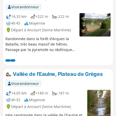
Visorandonneur
14,33 km
+222 m
-222 m
4h 45
Moyenne
Départ à Ancourt (Seine-Maritime)
Randonnée dans la forêt d'Arques la
Bataille, très beau massif de hêtres.
Passage par la pyramide ou obélisque
Saint-Étienne pour profiter du
magnifique panorama de la vallée de
l'Arques. Une partie du chemin n'est
plus entretenu voir article des infos
Vallée de l'Eaulne, Plateau de Grèges
dieppoises En attendant je vous
propose une variante à partir du point
Visorandonneur
(11).
14,05 km
+189 m
-187 m
4h 35
Moyenne
Départ à Ancourt (Seine-Maritime)
Jolie randonnée dans la vallée de l'Eaulne et