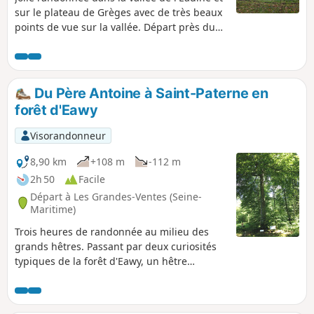
sur le plateau de Grèges avec de très beaux
points de vue sur la vallée. Départ près du
moulin et de la rivière, baignade possible.
Visite d'Ancourt et de Martin Église. Passage
par la Forêt Domaniale d'Arques.
Du Père Antoine à Saint-Paterne en
forêt d'Eawy
Visorandonneur
8,90 km
+108 m
-112 m
2h 50
Facile
Départ à Les Grandes-Ventes (Seine-
Maritime)
Trois heures de randonnée au milieu des
grands hêtres. Passant par deux curiosités
typiques de la forêt d'Eawy, un hêtre
remarquable, celui du Père Antoine, et une
mare, celle de Saint-Paterne. Circuit facile en
toute saison car la variante hors piste est