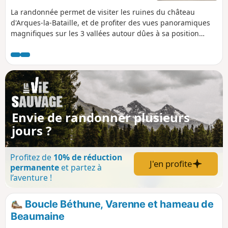
La randonnée permet de visiter les ruines du château
d'Arques-la-Bataille, et de profiter des vues panoramiques
magnifiques sur les 3 vallées autour dûes à sa position
privilégiée. Elle permet de visiter le petit village de
Martigny, ses belles demeures, son prieuré et ses rivières.
Cette randonnée se finit par une visite des étangs de la
Varenne et du centre nautique d'Arques-la-Bataille.
Envie de randonner plusieurs
jours ?
Profitez de
10% de réduction
J'en profite
permanente
et partez à
l’aventure !
Boucle Béthune, Varenne et hameau de
Beaumaine