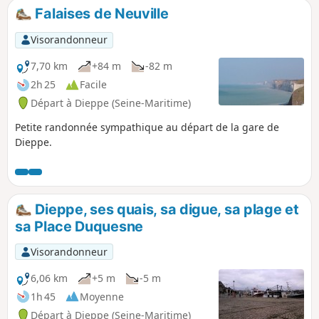
sans portion boueuse.
Falaises de Neuville
Visorandonneur
7,70 km
+84 m
-82 m
2h 25
Facile
Départ à Dieppe (Seine-Maritime)
Petite randonnée sympathique au départ de la gare de
Dieppe.
Dieppe, ses quais, sa digue, sa plage et
sa Place Duquesne
Visorandonneur
6,06 km
+5 m
-5 m
1h 45
Moyenne
Départ à Dieppe (Seine-Maritime)