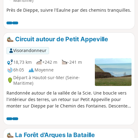
Maritime)
Près de Dieppe, suivre l'Eaulne par des chemins tranquilles.
Circuit autour de Petit Appeville
Visorandonneur
18,73 km
+242 m
-241 m
6h 05
Moyenne
Départ à Hautot-sur-Mer (Seine-
Maritime)
Randonnée autour de la vallée de la Scie. Une boucle vers
l'intérieur des terres, un retour sur Petit Appeville pour
monter sur Dieppe par le Chemin des Fontaines. Descente
sur Pourville, joli point de vue sur la mer et ses falaises. On
finit dans le bois d'Hautot, pour cueillir les jonquilles au
mois de mars.
La Forêt d'Arques la Bataille