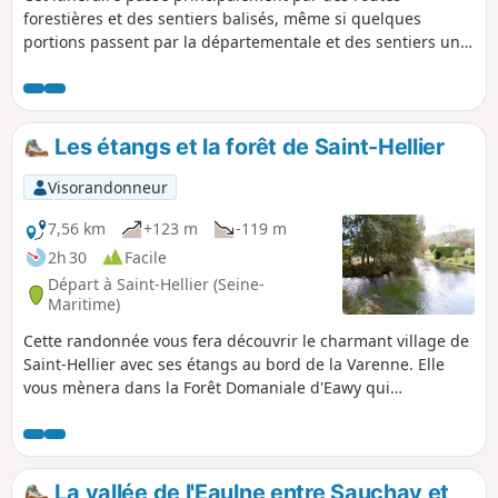
forestières et des sentiers balisés, même si quelques
portions passent par la départementale et des sentiers un
peu plus sauvages. Je recommande cet itinéraire aux
randonneurs avisés et bien équipés, surtout si la météo
n'est pas très accueillante, même si aucune portion ne
présente de grandes difficultés techniques.Attention, les
Les étangs et la forêt de Saint-Hellier
escargots et les amphibiens sont nombreux alors regardez
où vous marchez.Attention ! Vu la longueur de cette
Visorandonneur
randonnée, il est impératif de ne pas se perdre : GPS ou
application Visorando recommandé. De plus, des variantes
7,56 km
+123 m
-119 m
peuvent être utiles à plusieurs endroits.
2h 30
Facile
Départ à Saint-Hellier (Seine-
Maritime)
Cette randonnée vous fera découvrir le charmant village de
Saint-Hellier avec ses étangs au bord de la Varenne. Elle
vous mènera dans la Forêt Domaniale d'Eawy qui
surplombe le village.
La vallée de l'Eaulne entre Sauchay et