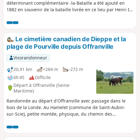
déterminant complémentaire -la-Bataille a été ajouté en
1882 en souvenir de la bataille livrée en ce lieu par Henri IV
en 1589.
Le cimetière canadien de Dieppe et la
plage de Pourville depuis Offranville
Visorandonneur
20,91 km
+264 m
-272 m
6h 45
Difficile
Départ à Offranville (Seine-
Maritime)
Randonnée au départ d'Offranville avec passage dans le
bois de la Londe. Au Hamelet (commune de Saint-Aubin-
sur-Scie), petite montée, physique, du chemin des
Jonquilles pour rejoindre le cimetière militaire Canadien de
Dieppe au hameau "les Vertus". Ensuite, descente en
direction de Petit-Appeville, à travers champs par les