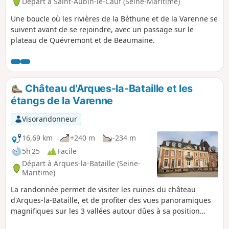
Départ à Saint-Aubin-le-Cauf (Seine-Maritime)
Une boucle où les rivières de la Béthune et de la Varenne se
suivent avant de se rejoindre, avec un passage sur le
plateau de Quévremont et de Beaumaine.
Château d'Arques-la-Bataille et les
étangs de la Varenne
Visorandonneur
16,69 km
+240 m
-234 m
5h 25
Facile
Départ à Arques-la-Bataille (Seine-
Maritime)
La randonnée permet de visiter les ruines du château
d'Arques-la-Bataille, et de profiter des vues panoramiques
magnifiques sur les 3 vallées autour dûes à sa position
privilégiée. Elle permet de visiter le petit village de