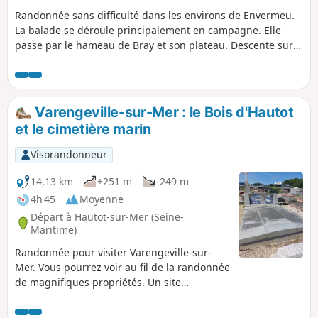
Randonnée sans difficulté dans les environs de Envermeu.
La balade se déroule principalement en campagne. Elle
passe par le hameau de Bray et son plateau. Descente sur
Bailly-en-Rivière. Montée par la cavée sur les coteaux de
Montigny et son château. Retour par le bois du Farival.
Varengeville-sur-Mer : le Bois d'Hautot
et le cimetière marin
Visorandonneur
14,13 km
+251 m
-249 m
4h 45
Moyenne
Départ à Hautot-sur-Mer (Seine-
Maritime)
Randonnée pour visiter Varengeville-sur-
Mer. Vous pourrez voir au fil de la randonnée
de magnifiques propriétés. Un site
remarquable pour sa beauté, en effet il est
connu pour son cimetière marin où sont