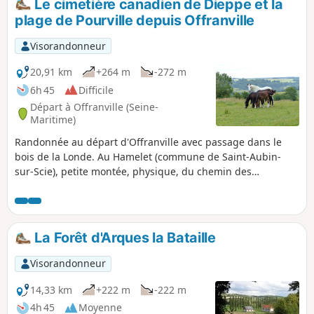
Le cimetière canadien de Dieppe et la
plage de Pourville depuis Offranville
Visorandonneur
20,91 km
+264 m
-272 m
6h 45
Difficile
Départ à Offranville (Seine-
Maritime)
Randonnée au départ d'Offranville avec passage dans le
bois de la Londe. Au Hamelet (commune de Saint-Aubin-
sur-Scie), petite montée, physique, du chemin des
Jonquilles pour rejoindre le cimetière militaire Canadien de
Dieppe au hameau "les Vertus". Ensuite, descente en
direction de Petit-Appeville, à travers champs par les
Bruyères, avec de jolies points de vue sur la vallée de la
La Forêt d'Arques la Bataille
Scie. Suivre la voie verte à Hautot-sur-Mer jusqu'à Pourville-
sur-Mer et sa plage. Le retour s'effectue par le bois d'Hautot
Visorandonneur
et la voie verte pour rejoindre Offranville. A Offranville, s'il
en reste un peu sous les semelles, visite du parc floral
14,33 km
+222 m
-222 m
William Farcy.
4h 45
Moyenne