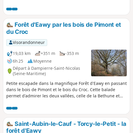
Verte ancienne voie ferrée reliant Dieppe à Forges.
Forêt d'Eawy par les bois de Pimont et
du Croc
Visorandonneur
19,03 km
+351 m
-353 m
6h 25
Moyenne
Départ à Dampierre-Saint-Nicolas
(Seine-Maritime)
Petite escapade dans la magnifique Forêt d'Eawy en passant
dans le bois de Pimont et le bois du Croc. Cette balade
permet d'admirer les deux vallées, celle de la Bethune et
celle de la Varenne avec ses beaux plans d'eau. Forêt de
hêtres magnifiques.
Saint-Aubin-le-Cauf - Torcy-le-Petit - la
forêt d'Eawy