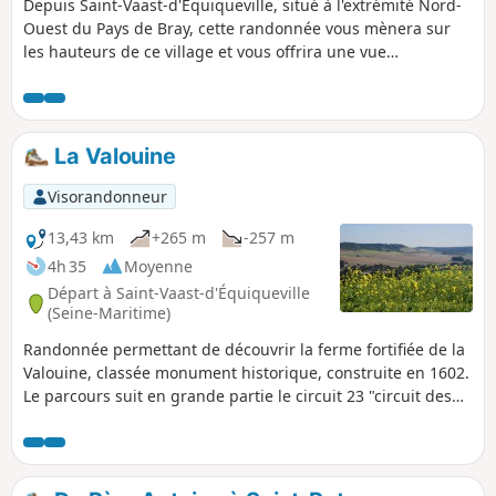
Depuis Saint-Vaast-d'Équiqueville, situé à l'extrémité Nord-
Ouest du Pays de Bray, cette randonnée vous mènera sur
les hauteurs de ce village et vous offrira une vue
panoramique de la Vallée de la Béthune. Dans la vallée,
vous traverserez les villages de Ricarville-du-Val et
Freulleville.
La Valouine
Visorandonneur
13,43 km
+265 m
-257 m
4h 35
Moyenne
Départ à Saint-Vaast-d'Équiqueville
(Seine-Maritime)
Randonnée permettant de découvrir la ferme fortifiée de la
Valouine, classée monument historique, construite en 1602.
Le parcours suit en grande partie le circuit 23 "circuit des
Antipodes" et le chemin de grande randonnée Balisé Rouge
et Jaune.