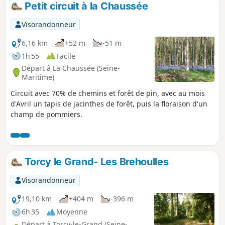
Petit circuit à la Chaussée
p
Visorandonneur
6,16 km
+52 m
-51 m
1h 55
Facile
Départ à La Chaussée (Seine-
Maritime)
Circuit avec 70% de chemins et forêt de pin, avec au mois
d'Avril un tapis de jacinthes de forêt, puis la floraison d'un
champ de pommiers.
Torcy le Grand- Les Brehoulles
Visorandonneur
19,10 km
+404 m
-396 m
6h 35
Moyenne
Départ à Torcy-le-Grand (Seine-