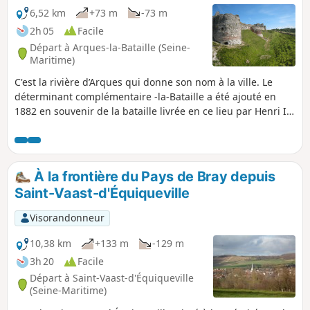
6,52 km
+73 m
-73 m
2h 05
Facile
Départ à Arques-la-Bataille (Seine-
Maritime)
C'est la rivière d’Arques qui donne son nom à la ville. Le
déterminant complémentaire -la-Bataille a été ajouté en
1882 en souvenir de la bataille livrée en ce lieu par Henri IV
en 1589.
À la frontière du Pays de Bray depuis
Saint-Vaast-d'Équiqueville
Visorandonneur
10,38 km
+133 m
-129 m
3h 20
Facile
Départ à Saint-Vaast-d'Équiqueville
(Seine-Maritime)