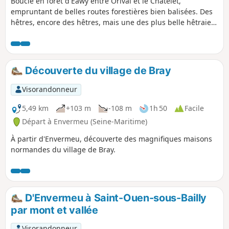
Boucle en forêt d'Eawy entre Orival et le Châtelet,
empruntant de belles routes forestières bien balisées. Des
hêtres, encore des hêtres, mais une des plus belle hêtraies
de France. Idéale pour petite sortie pour des randonneurs
entraînés ou pour grande sortie pour des randonneurs
débutants. Accès très facile via la route départementale
D154, large et agréable.
Découverte du village de Bray
Visorandonneur
5,49 km
+103 m
-108 m
1h 50
Facile
Départ à Envermeu (Seine-Maritime)
À partir d'Envermeu, découverte des magnifiques maisons
normandes du village de Bray.
D'Envermeu à Saint-Ouen-sous-Bailly
par mont et vallée
Visorandonneur