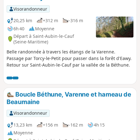
Visorandonneur
20,25 km
+312 m
-316 m
6h 40
Moyenne
Départ à Saint-Aubin-le-Cauf
(Seine-Maritime)
Belle randonnée à travers les étangs de la Varenne.
Passage par Torcy-le-Petit pour passer dans la forêt d'Eawy.
Retour sur Saint-Aubin-le-Cauf par la vallée de la Béthune.
Boucle Béthune, Varenne et hameau de
Beaumaine
Visorandonneur
13,23 km
+156 m
-162 m
4h 15
Moyenne