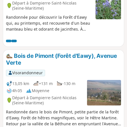
Départ à Dampierre-Saint-Nicolas
(Seine-Maritime)
Randonnée pour découvrir la Forêt d'Eawy
qui, au printemps, est recouverte d'un beau
manteau bleu et odorant de jacinthes. À
faire avant que les travaux forestiers ne
modifient la flore de cette partie de forêt.
Bois de Pimont (Forêt d'Eawy), Avenue
Verte
Visorandonneur
13,05 km
+131 m
-130 m
4h 05
Moyenne
Départ à Dampierre-Saint-Nicolas
(Seine-Maritime)
Randonnée dans le bois de Pimont, petite partie de la forêt
d'Eawy. Forêt de hêtres magnifiques, voir le Hêtre Martine.
Retour par la vallée de la Béthune en empruntant l'Avenue