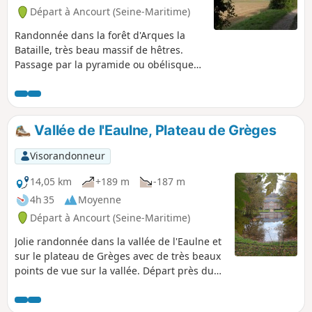
Départ à Ancourt (Seine-Maritime)
Randonnée dans la forêt d'Arques la
Bataille, très beau massif de hêtres.
Passage par la pyramide ou obélisque
Saint-Étienne pour profiter du
magnifique panorama de la vallée de
l'Arques. Une partie du chemin n'est
plus entretenu voir article des infos
Vallée de l'Eaulne, Plateau de Grèges
dieppoises En attendant je vous
propose une variante à partir du point
Visorandonneur
(11).
14,05 km
+189 m
-187 m
4h 35
Moyenne
Départ à Ancourt (Seine-Maritime)
Jolie randonnée dans la vallée de l'Eaulne et
sur le plateau de Grèges avec de très beaux
points de vue sur la vallée. Départ près du
moulin et de la rivière, baignade possible.
Visite d'Ancourt et de Martin Église. Passage