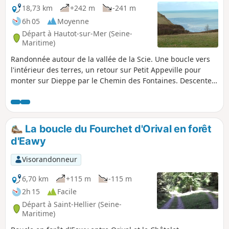
18,73 km
+242 m
-241 m
6h 05
Moyenne
Départ à Hautot-sur-Mer (Seine-
Maritime)
Randonnée autour de la vallée de la Scie. Une boucle vers
l'intérieur des terres, un retour sur Petit Appeville pour
monter sur Dieppe par le Chemin des Fontaines. Descente
sur Pourville, joli point de vue sur la mer et ses falaises. On
finit dans le bois d'Hautot, pour cueillir les jonquilles au
mois de mars.
La boucle du Fourchet d'Orival en forêt
d'Eawy
Visorandonneur
6,70 km
+115 m
-115 m
2h 15
Facile
Départ à Saint-Hellier (Seine-
Maritime)