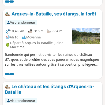
Martigny, ses belles demeures, son prieuré et ses rivières.
Cette randonnée se finit par une visite des étangs de la
Varenne et du centre nautique d'Arques-la-Bataille.
Arques-la-Bataille, ses étangs, la forêt
Visorandonneur
18,48 km
+310 m
-304 m
6h 10
Moyenne
Départ à Arques-la-Bataille (Seine-
Maritime)
Randonnée qui permet de visiter les ruines du château
d'Arques et de profiter des vues panoramiques magnifiques
sur les trois vallées autour grâce à sa position privilégiée.
Passage par les Étangs de la Varenne et du superbe Pont de
Pierre. Retour par la Forêt d'Arques et ses hêtres
magnifiques.
Le château et les étangs d'Arques-la-
Bataille
Visorandonneur