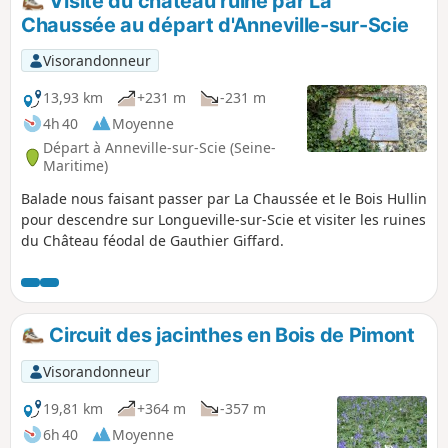
Visite du château ruiné par La
Chaussée au départ d'Anneville-sur-Scie
Visorandonneur
13,93 km
+231 m
-231 m
4h 40
Moyenne
Départ à Anneville-sur-Scie (Seine-
Maritime)
Balade nous faisant passer par La Chaussée et le Bois Hullin
pour descendre sur Longueville-sur-Scie et visiter les ruines
du Château féodal de Gauthier Giffard.
Circuit des jacinthes en Bois de Pimont
Visorandonneur
19,81 km
+364 m
-357 m
6h 40
Moyenne