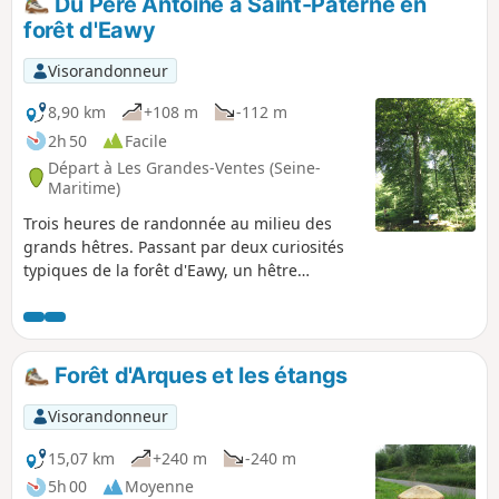
Du Père Antoine à Saint-Paterne en
forêt d'Eawy
Visorandonneur
8,90 km
+108 m
-112 m
2h 50
Facile
Départ à Les Grandes-Ventes (Seine-
Maritime)
Trois heures de randonnée au milieu des
grands hêtres. Passant par deux curiosités
typiques de la forêt d'Eawy, un hêtre
remarquable, celui du Père Antoine, et une
mare, celle de Saint-Paterne. Circuit facile en
toute saison car la variante hors piste est
sans portion boueuse.
Forêt d'Arques et les étangs
Visorandonneur
15,07 km
+240 m
-240 m
5h 00
Moyenne