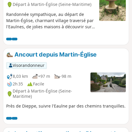
Départ à Martin-Église (Seine-Maritime)
Randonnée sympathique, au départ de
Martin-Église, charmant village traversé par
l'Eaulnes, de jolies maisons à découvrir sur
le parcours. Vous pouvez faire un petit
détour pour découvrir son espace naturel.
Passage par la magnifique forêt d'Arques
avec ses hêtres. Descente sur la vallée de la
Ancourt depuis Martin-Église
Varenne et ses étangs, jolies vues. Retour
par la forêt d'Arques en passant par
Visorandonneur
l'Obélisque.
8,03 km
+97 m
-98 m
2h 35
Facile
Départ à Martin-Église (Seine-
Maritime)
Près de Dieppe, suivre l'Eaulne par des chemins tranquilles.