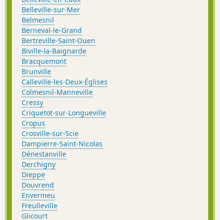
Belleville-sur-Mer
Belmesnil
Berneval-le-Grand
Bertreville-Saint-Ouen
Biville-la-Baignarde
Bracquemont
Brunville
Calleville-les-Deux-Églises
Colmesnil-Manneville
Cressy
Criquetot-sur-Longueville
Cropus
Crosville-sur-Scie
Dampierre-Saint-Nicolas
Dénestanville
Derchigny
Dieppe
Douvrend
Envermeu
Freulleville
Glicourt