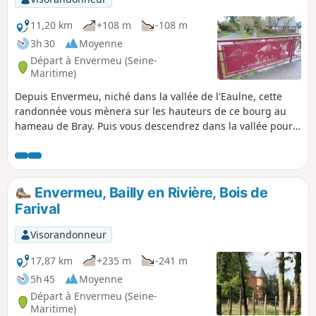
11,20 km
+108 m
-108 m
3h 30
Moyenne
Départ à Envermeu (Seine-
Maritime)
Depuis Envermeu, niché dans la vallée de l'Eaulne, cette
randonnée vous mènera sur les hauteurs de ce bourg au
hameau de Bray. Puis vous descendrez dans la vallée pour
rejoindre le charmant village de Saint-Ouen-sous-Bailly que
vous traverserez en empruntant plusieurs passages à gué
sur le Bailly-Bec.
Envermeu, Bailly en Rivière, Bois de
Farival
Visorandonneur
17,87 km
+235 m
-241 m
5h 45
Moyenne
Départ à Envermeu (Seine-
Maritime)