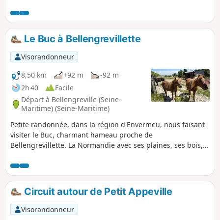
fin avril nous enivre des senteurs des ails
des ours et des jacinthes des bois. Petite
visite du plateau de l'Aliermont, par la plaine
des Vacillots, le Château de Saint Nicolas et
Le Buc à Bellengrevillette
retour sur Hybouville et son manoir.
Visorandonneur
8,50 km
+92 m
-92 m
2h 40
Facile
Départ à Bellengreville (Seine-
Maritime) (Seine-Maritime)
Petite randonnée, dans la région d'Envermeu, nous faisant
visiter le Buc, charmant hameau proche de
Bellengrevillette. La Normandie avec ses plaines, ses bois,
ses vaches, chevaux et poneys.
Circuit autour de Petit Appeville
Visorandonneur