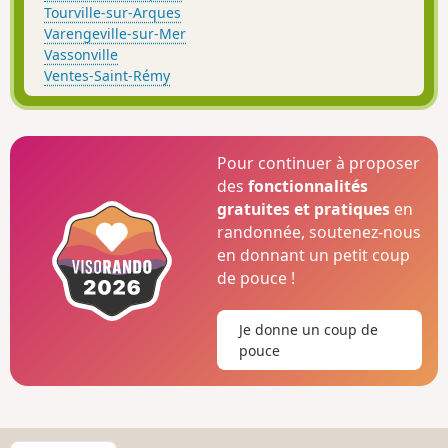
Tourville-sur-Arques
Varengeville-sur-Mer
Vassonville
Ventes-Saint-Rémy
Pour continuer à proposer
des
fonctionnalités
gratuites et pratiques
en
randonnée, soutenez-nous
en donnant un petit coup
de pouce !
Je donne un coup de
pouce