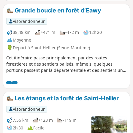
par la Forêt Domaniale d'Arques.
Grande boucle en forêt d’Eawy
Visorandonneur
38,48 km
+471 m
-472 m
12h 20
Moyenne
Départ à Saint-Hellier (Seine-Maritime)
Cet itinéraire passe principalement par des routes
forestières et des sentiers balisés, même si quelques
portions passent par la départementale et des sentiers un
peu plus sauvages. Je recommande cet itinéraire aux
randonneurs avisés et bien équipés, surtout si la météo
n'est pas très accueillante, même si aucune portion ne
présente de grandes difficultés techniques.Attention, les
Les étangs et la forêt de Saint-Hellier
escargots et les amphibiens sont nombreux alors regardez
où vous marchez.Attention ! Vu la longueur de cette
Visorandonneur
randonnée, il est impératif de ne pas se perdre : GPS ou
application Visorando recommandé. De plus, des variantes
7,56 km
+123 m
-119 m
peuvent être utiles à plusieurs endroits.
2h 30
Facile