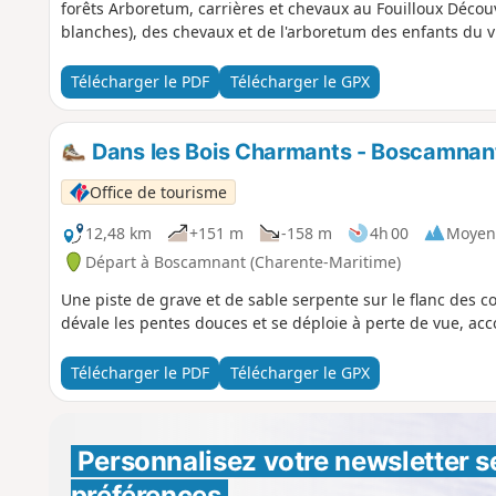
forêts Arboretum, carrières et chevaux au Fouilloux Découv
blanches), des chevaux et de l'arboretum des enfants du v
Télécharger le PDF
Télécharger le GPX
Dans les Bois Charmants - Boscamnan
Office de tourisme
12,48 km
+151 m
-158 m
4h 00
Moyen
Départ à Boscamnant (Charente-Maritime)
Une piste de grave et de sable serpente sur le flanc des co
dévale les pentes douces et se déploie à perte de vue, a
Télécharger le PDF
Télécharger le GPX
Personnalisez votre newsletter 
s
préférences