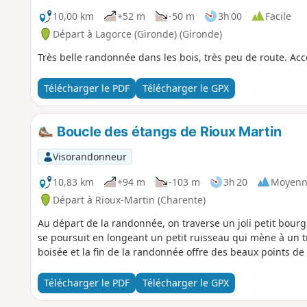
10,00 km
+52 m
-50 m
3h 00
Facile
Départ à Lagorce (Gironde) (Gironde)
Très belle randonnée dans les bois, très peu de route. Acc
Télécharger le PDF
Télécharger le GPX
Boucle des étangs de Rioux Martin
Visorandonneur
10,83 km
+94 m
-103 m
3h 20
Moyenn
Départ à Rioux-Martin (Charente)
Au départ de la randonnée, on traverse un joli petit bour
se poursuit en longeant un petit ruisseau qui mène à un t
boisée et la fin de la randonnée offre des beaux points d
Télécharger le PDF
Télécharger le GPX