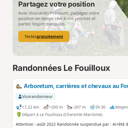
Partagez votre position
Avec Visorando Premium, partagez votre
position en temps réel à vos proches et
partez l’esprit tranquille.
Testez
gratuitement
Randonnées Le Fouilloux
Arboretum, carrières et chevaux au Fou
Visorandonneur
17,22 km
+200 m
-207 m
5h 30
Moyen
Départ à Le Fouilloux (Charente-Maritime)
Attention : août 2022 Randonnée suspendue par : Arrêté d'interdiction préfectoral d'accès aux pistes et