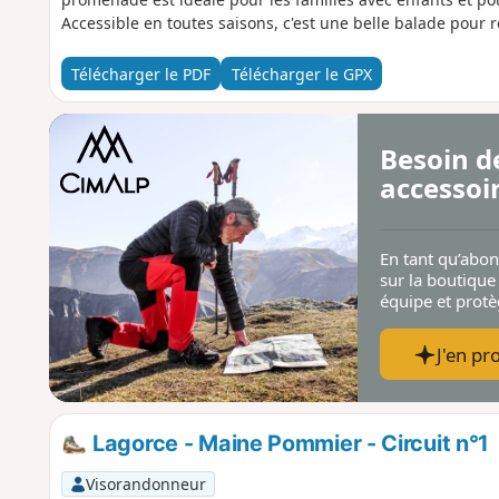
Accessible en toutes saisons, c'est une belle balade pour 
Télécharger le PDF
Télécharger le GPX
Besoin d
accessoi
En tant qu’abo
sur la boutique
équipe et prot
J'en pro
Lagorce - Maine Pommier - Circuit n°1
Visorandonneur