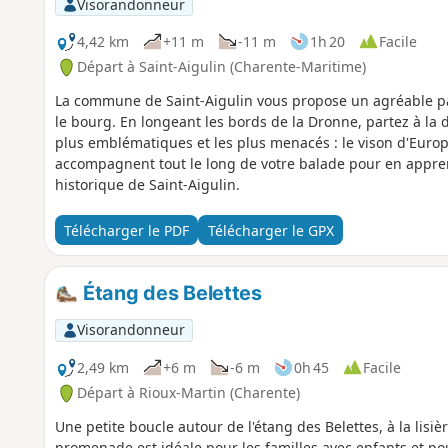
Visorandonneur
4,42 km
+11 m
-11 m
1h 20
Facile
Départ à Saint-Aigulin (Charente-Maritime)
La commune de Saint-Aigulin vous propose un agréable pa
le bourg. En longeant les bords de la Dronne, partez à la 
plus emblématiques et les plus menacés : le vison d'Eur
accompagnent tout le long de votre balade pour en appren
historique de Saint-Aigulin.
Télécharger le PDF
Télécharger le GPX
Étang des Belettes
Visorandonneur
2,49 km
+6 m
-6 m
0h 45
Facile
Départ à Rioux-Martin (Charente)
Une petite boucle autour de l'étang des Belettes, à la lisiè
promenade est idéale pour les familles avec enfants et po