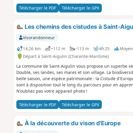
Télécharger le PDF
Télécharger le GPX
Les chemins des cistudes à Saint-Aigu
Visorandonneur
14,26 km
+112 m
-113 m
4h 25
Moyen
Départ à Saint-Aigulin (Charente-Maritime)
La commune de Saint-Aigulin vous propose un superbe sent
Double, ses landes, ses mares et son village. La biodivers
belle saison, une espèce patrimoniale : la Cistude d'Eu
sont à disposition tout le long du parcours pour en apprend
N'oubliez pas votre appareil photo !
Télécharger le PDF
Télécharger le GPX
À la découverte du vison d'Europe