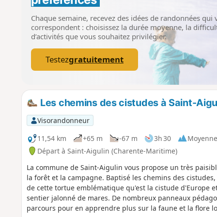
Chaque semaine, recevez des idées de randonnées qui 
correspondent : choisissez la durée moyenne, la difficult
d’activités que vous souhaitez privilégier.
Testez
gratuitement
Les chemins des cistudes à Saint-Aigu
Visorandonneur
11,54 km
+65 m
-67 m
3h 30
Moyenn
Départ à Saint-Aigulin (Charente-Maritime)
La commune de Saint-Aigulin vous propose un très paisibl
la forêt et la campagne. Baptisé les chemins des cistudes,
de cette tortue emblématique qu'est la cistude d'Europe et
sentier jalonné de mares. De nombreux panneaux pédagogi
parcours pour en apprendre plus sur la faune et la flore lo