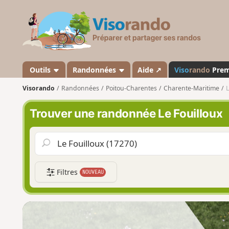
V
i
s
o
r
a
Outils
Randonnées
Aide ↗
Viso
rando
Pre
n
Visorando
Randonnées
Poitou-Charentes
Charente-Maritime
L
d
o
Trouver une randonnée Le Fouilloux
Filtres
NOUVEAU