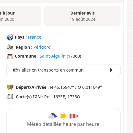
e à jour
Dernier avis
uin 2020
19 août 2024
Pays :
France
Région :
Périgord
Commune :
Saint-Aigulin
(17360)
Y aller en transports en commun
Départ/Arrivée :
N 45.15947° / O 0.011649°
Carte(s) IGN :
Ref. 1635E, 1735O
Météo détaillée heure par heure