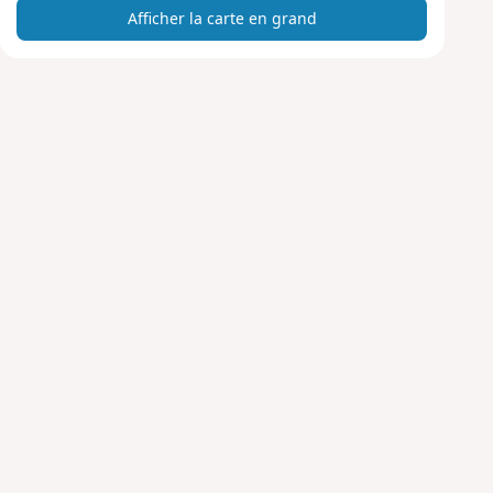
Afficher la carte en grand
t
e
e
n
g
r
a
n
d