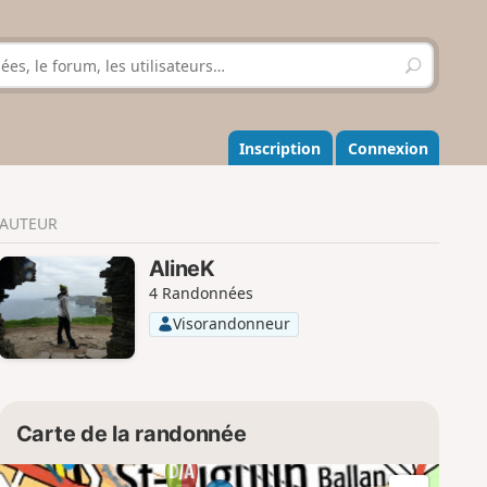
R
e
c
h
e
Inscription
Connexion
r
c
h
AUTEUR
e
r
AlineK
4 Randonnées
Visorandonneur
Carte de la randonnée