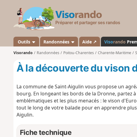
V
i
s
o
r
a
Outils
Randonnées
Aide ↗
Viso
rando
Pre
n
Visorando
Randonnées
Poitou-Charentes
Charente-Maritime
S
d
o
À la découverte du vison 
La commune de Saint-Aigulin vous propose un agréab
bourg. En longeant les bords de la Dronne, partez à 
emblématiques et les plus menacés : le vison d'E
tout le long de votre balade pour en apprendre plus 
Aigulin.
Fiche technique