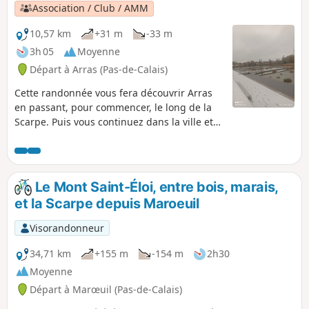
Association / Club / AMM
10,57 km
+31 m
-33 m
3h 05
Moyenne
Départ à Arras (Pas-de-Calais)
Cette randonnée vous fera découvrir Arras
en passant, pour commencer, le long de la
Scarpe. Puis vous continuez dans la ville et
admirez ses monuments, de la citadelle au
mur des fusillés son beffroi et sa grande
place.
Le Mont Saint-Éloi, entre bois, marais,
et la Scarpe depuis Maroeuil
Visorandonneur
34,71 km
+155 m
-154 m
2h30
Moyenne
Départ à Marœuil (Pas-de-Calais)