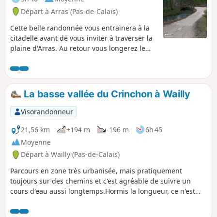
Départ à Arras (Pas-de-Calais)
Cette belle randonnée vous entrainera à la
citadelle avant de vous inviter à traverser la
plaine d'Arras. Au retour vous longerez le
Crinchon.
La basse vallée du Crinchon à Wailly
Visorandonneur
21,56 km
+194 m
-196 m
6h 45
Moyenne
Départ à Wailly (Pas-de-Calais)
Parcours en zone très urbanisée, mais pratiquement
toujours sur des chemins et c'est agréable de suivre un
cours d'eau aussi longtemps.Hormis la longueur, ce n'est
pas trop difficile.Pour les amateurs, il y a de nombreux
panneaux explicatifs, d'abord entre Agny et Wailly, puis