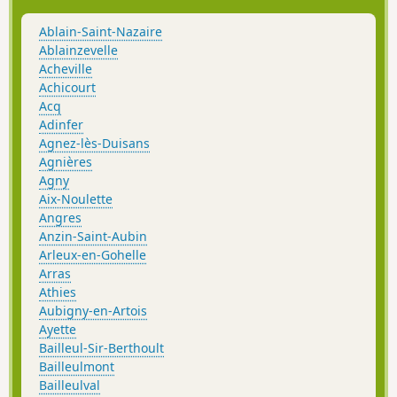
Ablain-Saint-Nazaire
Ablainzevelle
Acheville
Achicourt
Acq
Adinfer
Agnez-lès-Duisans
Agnières
Agny
Aix-Noulette
Angres
Anzin-Saint-Aubin
Arleux-en-Gohelle
Arras
Athies
Aubigny-en-Artois
Ayette
Bailleul-Sir-Berthoult
Bailleulmont
Bailleulval