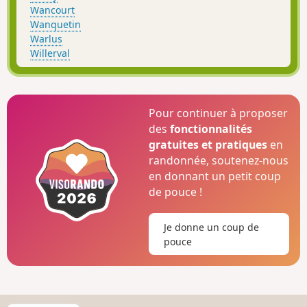
Wancourt
Wanquetin
Warlus
Willerval
Pour continuer à proposer
des
fonctionnalités
gratuites et pratiques
en
randonnée, soutenez-nous
en donnant un petit coup
de pouce !
Je donne un coup de
pouce