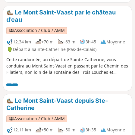
dans Rivière. Autrefois, on voyait de nombreux chevreuils
au début de la balade (près du bois "Le Marché à Dieu),
Le Mont Saint-Vaast par le château
mais je n'en ai plus vu depuis la construction de la Rocade
d'eau
Sud.
Association / Club / AMM
12,34 km
+70 m
-63 m
3h 45
Moyenne
Départ à Sainte-Catherine (Pas-de-Calais)
Cette randonnée, au départ de Sainte-Catherine, vous
conduira au Mont Saint-Vaast en passant par le Chemin des
Filatiers, non loin de la Fontaine des Trois Louches et
déborde sur les communes voisines.
Le Mont Saint-Vaast depuis Ste-
Catherine
Association / Club / AMM
12,11 km
+50 m
-50 m
3h 35
Moyenne