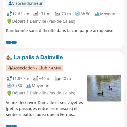
Visorandonneur
12,62 km
+71 m
-70 m
3h 50
Moyenne
Départ à Dainville (Pas-de-Calais)
Randonnée sans difficulté dans la campagne arrageoise.
La palis à Dainville
Association / Club / AMM
11,87 km
+40 m
-40 m
3h 30
Moyenne
Départ à Dainville (Pas-de-Calais)
Venez découvrir Dainville et ses voyettes
(petits passages entre les maisons) et
sentiers battus, ainsi que la Ferme
Saint-Jean.