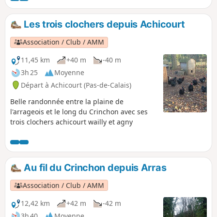
Les trois clochers depuis Achicourt
Association / Club / AMM
11,45 km
+40 m
-40 m
3h 25
Moyenne
Départ à Achicourt (Pas-de-Calais)
Belle randonnée entre la plaine de
l'arrageois et le long du Crinchon avec ses
trois clochers achicourt wailly et agny
Au fil du Crinchon depuis Arras
Association / Club / AMM
12,42 km
+42 m
-42 m
3h 40
Moyenne