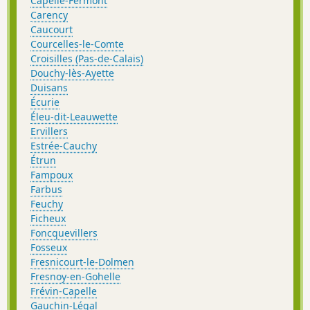
Capelle-Fermont
Carency
Caucourt
Courcelles-le-Comte
Croisilles (Pas-de-Calais)
Douchy-lès-Ayette
Duisans
Écurie
Éleu-dit-Leauwette
Ervillers
Estrée-Cauchy
Étrun
Fampoux
Farbus
Feuchy
Ficheux
Foncquevillers
Fosseux
Fresnicourt-le-Dolmen
Fresnoy-en-Gohelle
Frévin-Capelle
Gauchin-Légal