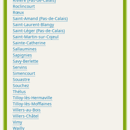
Rivière (Pas-de-Calais)
Roclincourt
Rœux
Saint-Amand (Pas-de-Calais)
Saint-Laurent-Blangy
Saint-Léger (Pas-de-Calais)
Saint-Martin-sur-Cojeul
Sainte-Catherine
Sallaumines
Sapignies
Savy-Berlette
Servins
Simencourt
Souastre
Souchez
Thélus
Tilloy-lès-Hermaville
Tilloy-lès-Mofflaines
Villers-au-Bois
Villers-Châtel
Vimy
Wailly