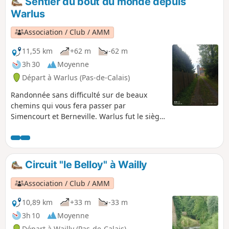
Sentier du bout du monde depuis
Warlus
Association / Club / AMM
11,55 km
+62 m
-62 m
3h 30
Moyenne
Départ à Warlus (Pas-de-Calais)
Randonnée sans difficulté sur de beaux
chemins qui vous fera passer par
Simencourt et Berneville. Warlus fut le siège
d'une seigneurie avant la révolution. Cette
randonnée en plaine, a quelques parties
boisées, est à faire en famille.
Circuit "le Belloy" à Wailly
Association / Club / AMM
10,89 km
+33 m
-33 m
3h 10
Moyenne
Départ à Wailly (Pas-de-Calais)