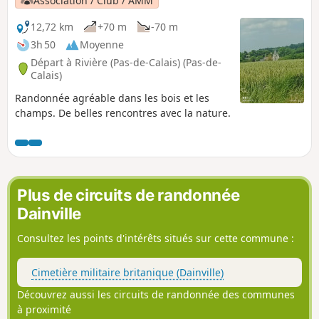
Association / Club / AMM
12,72 km
+70 m
-70 m
3h 50
Moyenne
Départ à Rivière (Pas-de-Calais) (Pas-de-
Calais)
Randonnée agréable dans les bois et les
champs. De belles rencontres avec la nature.
Plus de circuits de randonnée
Dainville
Consultez les points d'intérêts situés sur cette commune :
Cimetière militaire britanique (Dainville)
Découvrez aussi les circuits de randonnée des communes
à proximité