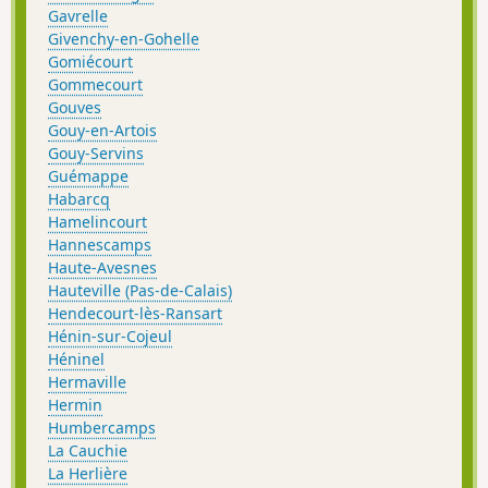
Gavrelle
Givenchy-en-Gohelle
Gomiécourt
Gommecourt
Gouves
Gouy-en-Artois
Gouy-Servins
Guémappe
Habarcq
Hamelincourt
Hannescamps
Haute-Avesnes
Hauteville (Pas-de-Calais)
Hendecourt-lès-Ransart
Hénin-sur-Cojeul
Héninel
Hermaville
Hermin
Humbercamps
La Cauchie
La Herlière