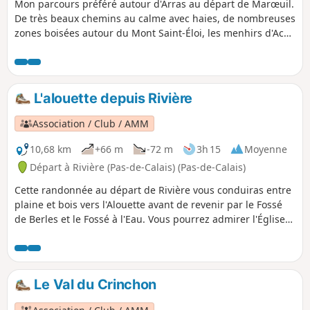
Mon parcours préféré autour d'Arras au départ de Marœuil.
De très beaux chemins au calme avec haies, de nombreuses
zones boisées autour du Mont Saint-Éloi, les menhirs d'Acq,
le Mont César d'Étrun puis longez la Scarpe, le Marais de
Marœuil et d'Anzin, Louez et son moulin et le golf d'Arras
Ouvrez l’œil sur la route, vous croiserez sûrement des
biches, chevreuils...
L'alouette depuis Rivière
Association / Club / AMM
10,68 km
+66 m
-72 m
3h 15
Moyenne
Départ à Rivière (Pas-de-Calais) (Pas-de-Calais)
Cette randonnée au départ de Rivière vous conduiras entre
plaine et bois vers l'Alouette avant de revenir par le Fossé
de Berles et le Fossé à l'Eau. Vous pourrez admirer l'Église
Saint-Vaast, classée monument historique.
Le Val du Crinchon