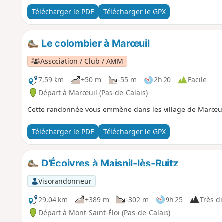
Télécharger le PDF
Télécharger le GPX
Le colombier à Marœuil
Association / Club / AMM
7,59 km
+50 m
-55 m
2h 20
Facile
Départ à Marœuil (Pas-de-Calais)
Cette randonnée vous emmène dans les village de Marœuil
Télécharger le PDF
Télécharger le GPX
D'Écoivres à Maisnil-lès-Ruitz
Visorandonneur
29,04 km
+389 m
-302 m
9h 25
Très di
Départ à Mont-Saint-Éloi (Pas-de-Calais)