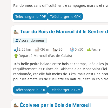
Randonnée, sans difficulté, entre campagne, marais et rivi
Télécharger le PDF
Télécharger le GPX
Tour du Bois de Marœuil dit le Sentier 
Visorandonneur
2,55 km
+36 m
-36 m
0h 50
Facile
Départ à Marœuil (Pas-de-Calais)
Très belle petite balade entre bois et champs, idéale les j
régulièrement les ruines de l'Abbatiale de Mont Saint-Éloi
randonnée, car elle fait moins de 3 km, mais c'est une pro
pour les amateurs de cueillette en nature, c'est un coin t
Télécharger le PDF
Télécharger le GPX
Écoivres par le Bois de Marœuil