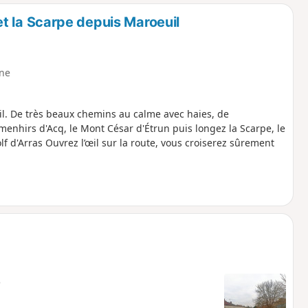
o
a
 et la Scarpe depuis Maroeuil
i
m
p
ne
l. De très beaux chemins au calme avec haies, de
enhirs d'Acq, le Mont César d'Étrun puis longez la Scarpe, le
f d'Arras Ouvrez l’œil sur la route, vous croiserez sûrement
e