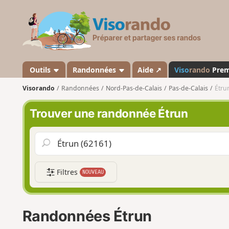
V
i
s
o
r
a
Outils
Randonnées
Aide ↗
Viso
rando
Pre
n
Visorando
Randonnées
Nord-Pas-de-Calais
Pas-de-Calais
Étru
d
o
Trouver une randonnée Étrun
Filtres
NOUVEAU
Randonnées Étrun