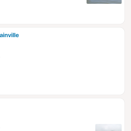
inville
e
e