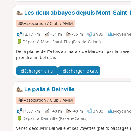
Les deux abbayes depuis Mont-Saint-É
Association / Club / AMM
12,17 km
+51 m
-55 m
3h 35
Moyenn
Départ à Mont-Saint-Éloi (Pas-de-Calais)
De la plaine de l'Artois au marais de Maroeuil par la trav
prendre un bol d'air.
Télécharger le PDF
Télécharger le GPX
La palis à Dainville
Association / Club / AMM
11,87 km
+40 m
-40 m
3h 30
Moyenn
Départ à Dainville (Pas-de-Calais)
Venez découvrir Dainville et ses voyettes (petits passages e