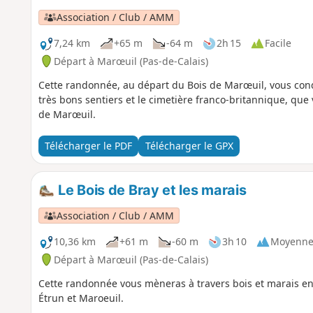
Association / Club / AMM
7,24 km
+65 m
-64 m
2h 15
Facile
Départ à Marœuil (Pas-de-Calais)
Cette randonnée, au départ du Bois de Marœuil, vous con
très bons sentiers et le cimetière franco-britannique, que v
de Marœuil.
Télécharger le PDF
Télécharger le GPX
Le Bois de Bray et les marais
Association / Club / AMM
10,36 km
+61 m
-60 m
3h 10
Moyenn
Départ à Marœuil (Pas-de-Calais)
Cette randonnée vous mèneras à travers bois et marais en 
Étrun et Maroeuil.