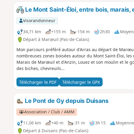
Le Mont Saint-Éloi, entre bois, marais,
Visorandonneur
34,71 km
+155 m
-154 m
2h30
Moyen
Départ à Marœuil (Pas-de-Calais)
Mon parcours préféré autour d'Arras au départ de Marœui
nombreuses zones boisées autour du Mont Saint-Éloi, les m
Marais de Marœuil et d'Anzin, Louez et son moulin et le gol
des biches, chevreuils...
Télécharger le PDF
Télécharger le GPX
Le Pont de Gy depuis Duisans
Association / Club / AMM
11,06 km
+40 m
-31 m
3h 15
Moyenn
Départ à Duisans (Pas-de-Calais)