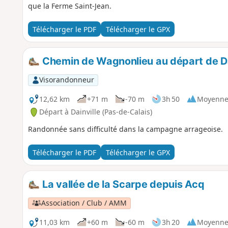
que la Ferme Saint-Jean.
Télécharger le PDF
Télécharger le GPX
Chemin de Wagnonlieu au départ de Da
Visorandonneur
12,62 km
+71 m
-70 m
3h 50
Moyenn
Départ à Dainville (Pas-de-Calais)
Randonnée sans difficulté dans la campagne arrageoise.
Télécharger le PDF
Télécharger le GPX
La vallée de la Scarpe depuis Acq
Association / Club / AMM
11,03 km
+60 m
-60 m
3h 20
Moyenn