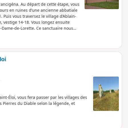
rancigéna. Au départ de cette étape, vous
tours en ruines d’une ancienne abbatiale
Puis vous traversez le village d’Ablain-
e, vestige 14-18. Vous longez ensuite
e-Dame-de-Lorette. Ce sanctuaire nous
émorial Canadien pour les victimes de la
niale d’Olhain, vous arrivez à Rebreuve-
 la Brette et un château du XVIIIe siècle.
loi
e
t-Éloi, vous fera passer par les villages des
es Pierres du Diable selon la légende, et