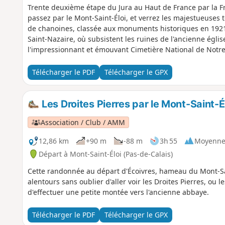
Trente deuxième étape du Jura au Haut de France par la F
passez par le Mont-Saint-Éloi, et verrez les majestueuses 
de chanoines, classée aux monuments historiques en 1921. 
Saint-Nazaire, où subsistent les ruines de l'ancienne églis
l'impressionnant et émouvant Cimetière National de Notr
rappelle qu’à proximité se trouve également Vimy, et le M
Première Guerre Mondiale. Après avoir longé la Forêt Doma
Télécharger le PDF
Télécharger le GPX
Ranchicourt, où vous pourrez admirer un ancien moulin sur
Les Droites Pierres par le Mont-Saint-É
Association / Club / AMM
12,86 km
+90 m
-88 m
3h 55
Moyenn
Départ à Mont-Saint-Éloi (Pas-de-Calais)
Cette randonnée au départ d'Écoivres, hameau du Mont-Sain
alentours sans oublier d'aller voir les Droites Pierres, ou l
d'effectuer une petite montée vers l'ancienne abbaye.
Télécharger le PDF
Télécharger le GPX