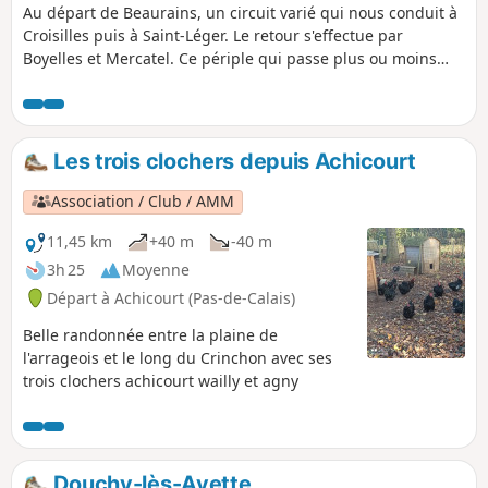
Au départ de Beaurains, un circuit varié qui nous conduit à
Croisilles puis à Saint-Léger. Le retour s'effectue par
Boyelles et Mercatel. Ce périple qui passe plus ou moins
près de quelques éoliennes risque d'être un peu venteux !
Les trois clochers depuis Achicourt
Association / Club / AMM
11,45 km
+40 m
-40 m
3h 25
Moyenne
Départ à Achicourt (Pas-de-Calais)
Belle randonnée entre la plaine de
l'arrageois et le long du Crinchon avec ses
trois clochers achicourt wailly et agny
Douchy-lès-Ayette