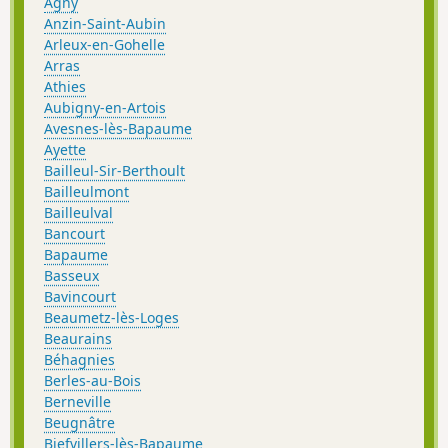
Agny
Anzin-Saint-Aubin
Arleux-en-Gohelle
Arras
Athies
Aubigny-en-Artois
Avesnes-lès-Bapaume
Ayette
Bailleul-Sir-Berthoult
Bailleulmont
Bailleulval
Bancourt
Bapaume
Basseux
Bavincourt
Beaumetz-lès-Loges
Beaurains
Béhagnies
Berles-au-Bois
Berneville
Beugnâtre
Biefvillers-lès-Bapaume