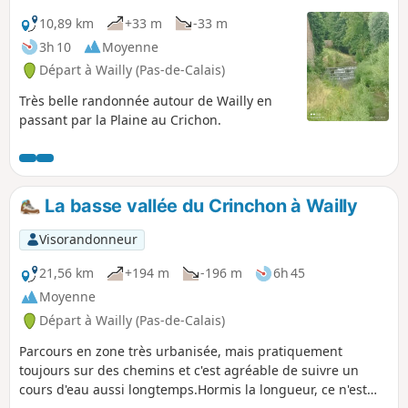
10,89 km
+33 m
-33 m
3h 10
Moyenne
Départ à Wailly (Pas-de-Calais)
Très belle randonnée autour de Wailly en
passant par la Plaine au Crichon.
La basse vallée du Crinchon à Wailly
Visorandonneur
21,56 km
+194 m
-196 m
6h 45
Moyenne
Départ à Wailly (Pas-de-Calais)
Parcours en zone très urbanisée, mais pratiquement
toujours sur des chemins et c'est agréable de suivre un
cours d'eau aussi longtemps.Hormis la longueur, ce n'est