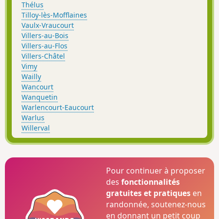
Thélus
Tilloy-lès-Mofflaines
Vaulx-Vraucourt
Villers-au-Bois
Villers-au-Flos
Villers-Châtel
Vimy
Wailly
Wancourt
Wanquetin
Warlencourt-Eaucourt
Warlus
Willerval
Pour continuer à proposer
des
fonctionnalités
gratuites et pratiques
en
randonnée, soutenez-nous
en donnant un petit coup