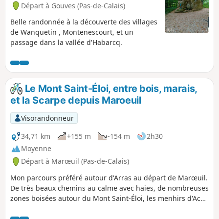
Départ à Gouves (Pas-de-Calais)
Belle randonnée à la découverte des villages
de Wanquetin , Montenescourt, et un
passage dans la vallée d'Habarcq.
Le Mont Saint-Éloi, entre bois, marais,
et la Scarpe depuis Maroeuil
Visorandonneur
34,71 km
+155 m
-154 m
2h30
Moyenne
Départ à Marœuil (Pas-de-Calais)
Mon parcours préféré autour d'Arras au départ de Marœuil.
De très beaux chemins au calme avec haies, de nombreuses
zones boisées autour du Mont Saint-Éloi, les menhirs d'Acq,
le Mont César d'Étrun puis longez la Scarpe, le Marais de
Marœuil et d'Anzin, Louez et son moulin et le golf d'Arras