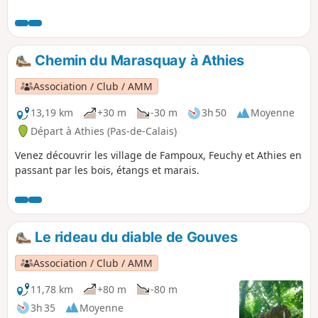
Chemin du Marasquay à Athies
Association / Club / AMM
13,19 km
+30 m
-30 m
3h 50
Moyenne
Départ à Athies (Pas-de-Calais)
Venez découvrir les village de Fampoux, Feuchy et Athies en
passant par les bois, étangs et marais.
Le rideau du diable de Gouves
Association / Club / AMM
11,78 km
+80 m
-80 m
3h 35
Moyenne