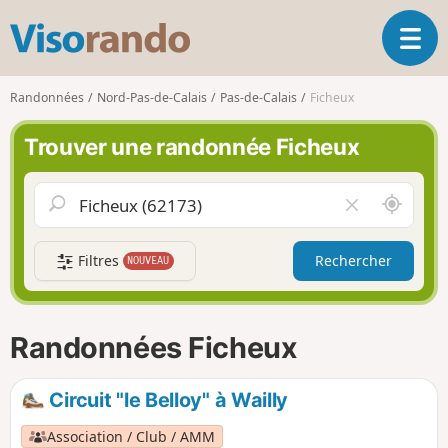
V
O
i
u
s
v
o
Randonnées
Nord-Pas-de-Calais
Pas-de-Calais
Ficheux
r
r
i
a
Trouver une randonnée Ficheux
r
n
l
d
a
o
A
V
n
u
i
a
t
d
v
Filtres
Rechercher
NOUVEAU
o
e
i
u
r
g
r
l
a
d
e
Randonnées Ficheux
t
e
c
i
m
h
o
o
a
Circuit "le Belloy" à Wailly
n
i
m
p
Association / Club / AMM