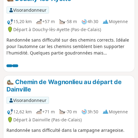
Visorandonneur
15,20 km
+57 m
-58 m
4h 30
Moyenne
Départ à Douchy-lès-Ayette (Pas-de-Calais)
Randonnée sans difficulté sur des chemins corrects. Idéale
pour l'automne car les chemins semblent bien supporter
l'humidité. Quelques partie goudronnées mais
pratiquement sans engins motorisés. Passage à proximité
du Bois d'Adinfer, malheureusement privé à part un bout de
sentier à la sortie d'Adinfer. Peu de dénivelé. cette balade
peut être faite en moins de 3 heures. Le moins évident, c'est
Chemin de Wagnonlieu au départ de
peut-être le stationnement au point de départ (???)
Dainville
Visorandonneur
12,62 km
+71 m
-70 m
3h 50
Moyenne
Départ à Dainville (Pas-de-Calais)
Randonnée sans difficulté dans la campagne arrageoise.