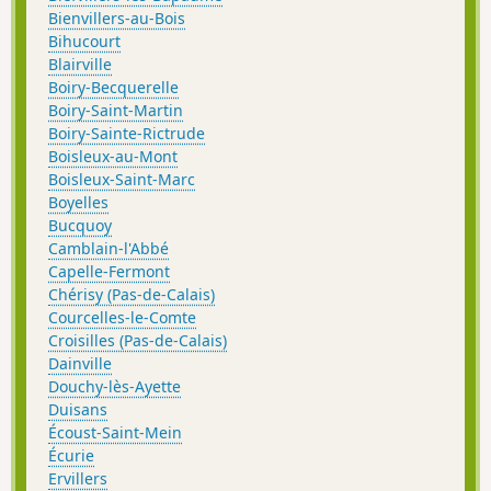
Bienvillers-au-Bois
Bihucourt
Blairville
Boiry-Becquerelle
Boiry-Saint-Martin
Boiry-Sainte-Rictrude
Boisleux-au-Mont
Boisleux-Saint-Marc
Boyelles
Bucquoy
Camblain-l'Abbé
Capelle-Fermont
Chérisy (Pas-de-Calais)
Courcelles-le-Comte
Croisilles (Pas-de-Calais)
Dainville
Douchy-lès-Ayette
Duisans
Écoust-Saint-Mein
Écurie
Ervillers