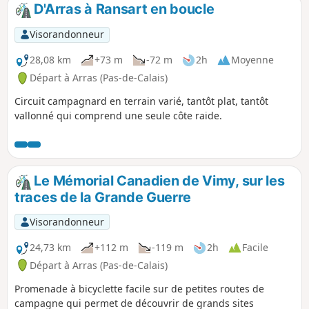
D'Arras à Ransart en boucle
Visorandonneur
28,08 km
+73 m
-72 m
2h
Moyenne
Départ à Arras (Pas-de-Calais)
Circuit campagnard en terrain varié, tantôt plat, tantôt
vallonné qui comprend une seule côte raide.
Le Mémorial Canadien de Vimy, sur les
traces de la Grande Guerre
Visorandonneur
24,73 km
+112 m
-119 m
2h
Facile
Départ à Arras (Pas-de-Calais)
Promenade à bicyclette facile sur de petites routes de
campagne qui permet de découvrir de grands sites