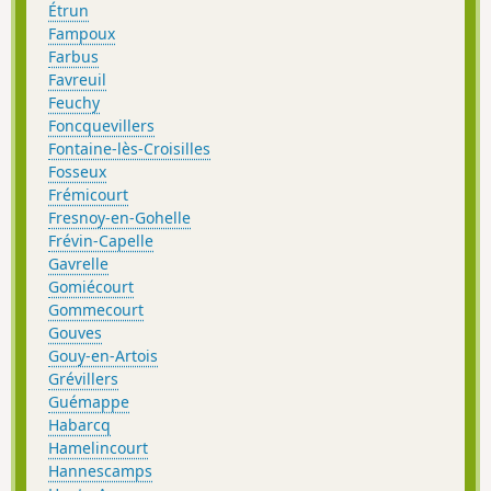
Étrun
Fampoux
Farbus
Favreuil
Feuchy
Foncquevillers
Fontaine-lès-Croisilles
Fosseux
Frémicourt
Fresnoy-en-Gohelle
Frévin-Capelle
Gavrelle
Gomiécourt
Gommecourt
Gouves
Gouy-en-Artois
Grévillers
Guémappe
Habarcq
Hamelincourt
Hannescamps