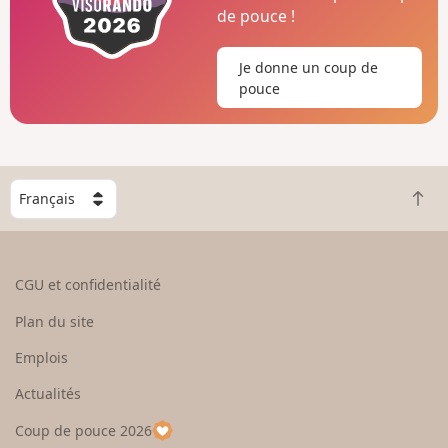
de pouce !
Je donne un coup de
pouce
C
R
h
e
o
t
i
o
s
CGU et confidentialité
u
i
r
s
Plan du site
e
s
n
e
Emplois
h
z
Actualités
a
u
u
n
Coup de pouce 2026
t
p