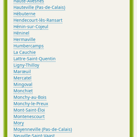
Haute-Avesnes
Hauteville (Pas-de-Calais)
Hébuterne
Hendecourt-lès-Ransart
Hénin-sur-Cojeul
Héninel
Hermaville
Humbercamps
La Cauchie
Lattre-Saint-Quentin
Ligny-Thilloy
Marœuil
Mercatel
Mingoval
Monchiet
Monchy-au-Bois
Monchy-le-Preux
Mont-Saint-Éloi
Montenescourt
Mory
Moyenneville (Pas-de-Calais)
Neuville-Saint-Vaast