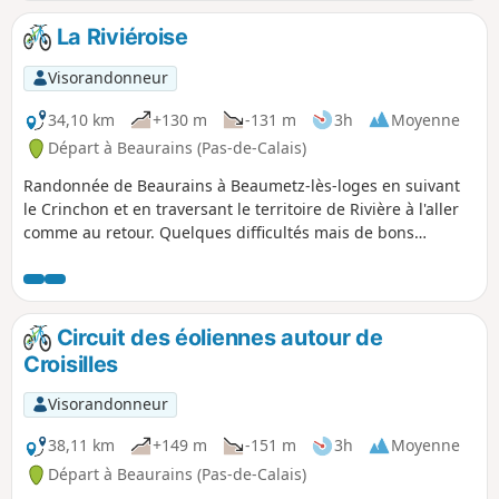
remparts.
La Riviéroise
Visorandonneur
34,10 km
+130 m
-131 m
3h
Moyenne
Départ à Beaurains (Pas-de-Calais)
Randonnée de Beaurains à Beaumetz-lès-loges en suivant
le Crinchon et en traversant le territoire de Rivière à l'aller
comme au retour. Quelques difficultés mais de bons
moments de récupération.
Circuit des éoliennes autour de
Croisilles
Visorandonneur
38,11 km
+149 m
-151 m
3h
Moyenne
Départ à Beaurains (Pas-de-Calais)