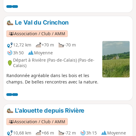
pas trop difficile.Pour les amateurs, il y a de nombreux
panneaux explicatifs, d'abord entre Agny et Wailly, puis
dans Rivière. Autrefois, on voyait de nombreux chevreuils
au début de la balade (près du bois "Le Marché à Dieu),
Le Val du Crinchon
mais je n'en ai plus vu depuis la construction de la Rocade
Sud.
Association / Club / AMM
12,72 km
+70 m
-70 m
3h 50
Moyenne
Départ à Rivière (Pas-de-Calais) (Pas-de-
Calais)
Randonnée agréable dans les bois et les
champs. De belles rencontres avec la nature.
L'alouette depuis Rivière
Association / Club / AMM
10,68 km
+66 m
-72 m
3h 15
Moyenne