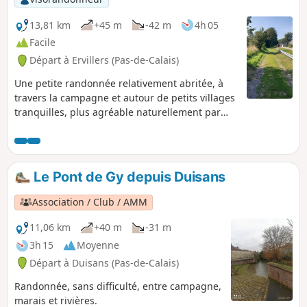
13,81 km
+45 m
-42 m
4h 05
Facile
Départ à Ervillers (Pas-de-Calais)
Une petite randonnée relativement abritée, à
travers la campagne et autour de petits villages
tranquilles, plus agréable naturellement par
temps sec.
Le Pont de Gy depuis Duisans
Association / Club / AMM
11,06 km
+40 m
-31 m
3h 15
Moyenne
Départ à Duisans (Pas-de-Calais)
Randonnée, sans difficulté, entre campagne,
marais et rivières.