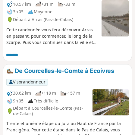
10,57 km
+31 m
-33 m
3h 05
Moyenne
Départ à Arras (Pas-de-Calais)
Cette randonnée vous fera découvrir Arras
en passant, pour commencer, le long de la
Scarpe. Puis vous continuez dans la ville et
admirez ses monuments, de la citadelle au
mur des fusillés son beffroi et sa grande
place.
De Courcelles-le-Comte à Ecoivres
Visorandonneur
30,62 km
+118 m
-157 m
9h 05
Très difficile
Départ à Courcelles-le-Comte (Pas-
de-Calais)
Trente et unième étape du Jura au Haut de France par la
Francigéna. Pour cette étape dans le Pas de Calais, vous