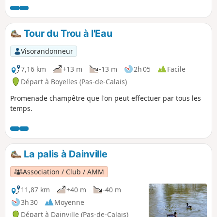
Tour du Trou à l'Eau
Visorandonneur
7,16 km
+13 m
-13 m
2h 05
Facile
Départ à Boyelles (Pas-de-Calais)
Promenade champêtre que l'on peut effectuer par tous les
temps.
La palis à Dainville
Association / Club / AMM
11,87 km
+40 m
-40 m
3h 30
Moyenne
Départ à Dainville (Pas-de-Calais)