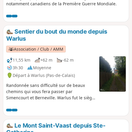
notamment canadiens de la Première Guerre Mondiale.
Sentier du bout du monde depuis
Warlus
Association / Club / AMM
11,55 km
+62 m
-62 m
3h 30
Moyenne
Départ à Warlus (Pas-de-Calais)
Randonnée sans difficulté sur de beaux
chemins qui vous fera passer par
Simencourt et Berneville. Warlus fut le siège
d'une seigneurie avant la révolution. Cette
randonnée en plaine, a quelques parties
boisées, est à faire en famille.
Le Mont Saint-Vaast depuis Ste-