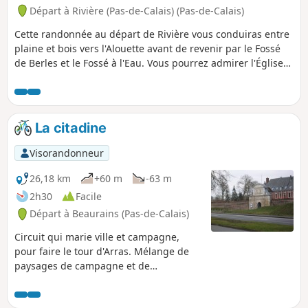
Départ à Rivière (Pas-de-Calais) (Pas-de-Calais)
Cette randonnée au départ de Rivière vous conduiras entre
plaine et bois vers l'Alouette avant de revenir par le Fossé
de Berles et le Fossé à l'Eau. Vous pourrez admirer l'Église
Saint-Vaast, classée monument historique.
La citadine
Visorandonneur
26,18 km
+60 m
-63 m
2h30
Facile
Départ à Beaurains (Pas-de-Calais)
Circuit qui marie ville et campagne,
pour faire le tour d'Arras. Mélange de
paysages de campagne et de
monuments historiques tels que La
Citadelle, le Mémorial Anglais ou les