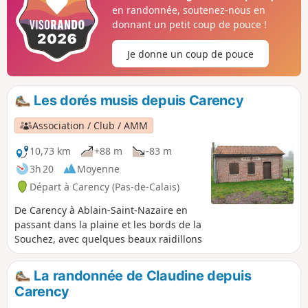
en randonnée, soutenez-nous en
donnant un petit coup de pouce !
Je donne un coup de pouce
Les dorés musis depuis Carency
Association / Club / AMM
10,73 km
+88 m
-83 m
3h 20
Moyenne
Départ à Carency (Pas-de-Calais)
De Carency à Ablain-Saint-Nazaire en
passant dans la plaine et les bords de la
Souchez, avec quelques beaux raidillons
La randonnée de Claudine depuis
Carency