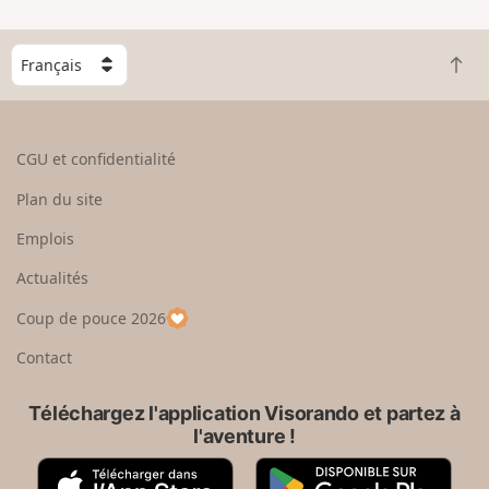
n
g
C
r
R
h
a
e
o
n
t
i
d
o
s
CGU et confidentialité
u
i
r
s
Plan du site
e
s
n
e
Emplois
h
z
Actualités
a
u
u
n
Coup de pouce 2026
t
p
a
Contact
y
s
Téléchargez l'application Visorando et partez à
l'aventure !
A
G