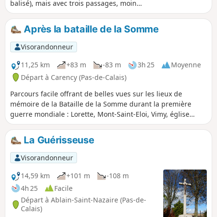
balisé), mais avec trois passages, moins
empruntés, pour rejoindre Villers-au-
Bois C'est un peu tortueux (pas logique
Après la bataille de la Somme
dit toujours l'une de mes amies), mais
ça permet d'emprunter quelques
Visorandonneur
sentiers moins fréquentés.
11,25 km
+83 m
-83 m
3h 25
Moyenne
Départ à Carency (Pas-de-Calais)
Parcours facile offrant de belles vues sur les lieux de
mémoire de la Bataille de la Somme durant la première
guerre mondiale : Lorette, Mont-Saint-Eloi, Vimy, église
ruinée d'Ablain.
La Guérisseuse
Visorandonneur
14,59 km
+101 m
-108 m
4h 25
Facile
Départ à Ablain-Saint-Nazaire (Pas-de-
Calais)