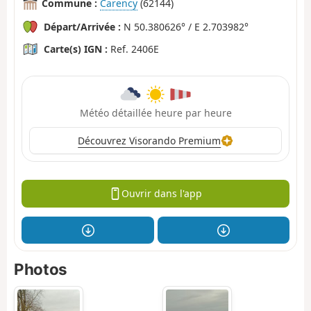
Commune :
Carency
(62144)
Départ/Arrivée :
N 50.380626° / E 2.703982°
Carte(s) IGN :
Ref. 2406E
Météo détaillée heure par heure
Découvrez Visorando Premium
Ouvrir dans l'app
Photos