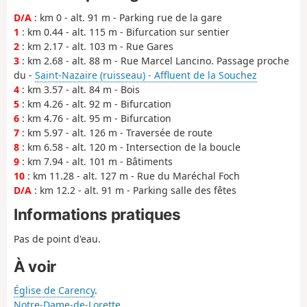
D/A
: km 0 - alt. 91 m - Parking rue de la gare
1
: km 0.44 - alt. 115 m - Bifurcation sur sentier
2
: km 2.17 - alt. 103 m - Rue Gares
3
: km 2.68 - alt. 88 m - Rue Marcel Lancino. Passage proche
du -
Saint-Nazaire (ruisseau) - Affluent de la Souchez
4
: km 3.57 - alt. 84 m - Bois
5
: km 4.26 - alt. 92 m - Bifurcation
6
: km 4.76 - alt. 95 m - Bifurcation
7
: km 5.97 - alt. 126 m - Traversée de route
8
: km 6.58 - alt. 120 m - Intersection de la boucle
9
: km 7.94 - alt. 101 m - Bâtiments
10
: km 11.28 - alt. 127 m - Rue du Maréchal Foch
D/A
: km 12.2 - alt. 91 m - Parking salle des fêtes
Informations pratiques
Pas de point d'eau.
À voir
Église de Carency
.
Notre-Dame-de-Lorette
.