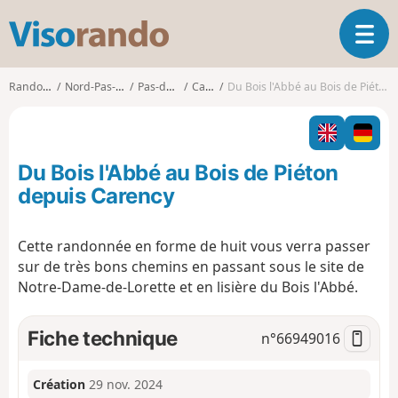
V
O
i
u
s
v
o
Randonnées
Nord-Pas-de-Calais
Pas-de-Calais
Carency
Du Bois l'Abbé au Bois de Piéton depuis Carency
r
r
i
a
r
n
l
d
Du Bois l'Abbé au Bois de Piéton
a
o
n
depuis Carency
a
v
Cette randonnée en forme de huit vous verra passer
i
sur de très bons chemins en passant sous le site de
g
a
Notre-Dame-de-Lorette et en lisière du Bois l'Abbé.
t
i
Fiche technique
n°
66949016
o
n
Création
29 nov. 2024