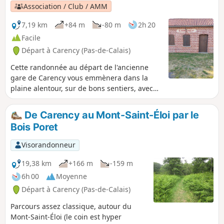
Association / Club / AMM
7,19 km
+84 m
-80 m
2h 20
Facile
Départ à Carency (Pas-de-Calais)
Cette randonnée au départ de l'ancienne
gare de Carency vous emmènera dans la
plaine alentour, sur de bons sentiers, avec
des vues sur Notre-Dame de Lorette et le
Mont Saint-Éloi, sans oublier l'Anneau de la
De Carency au Mont-Saint-Éloi par le
Mémoire.
Bois Poret
Visorandonneur
19,38 km
+166 m
-159 m
6h 00
Moyenne
Départ à Carency (Pas-de-Calais)
Parcours assez classique, autour du
Mont-Saint-Éloi (le coin est hyper