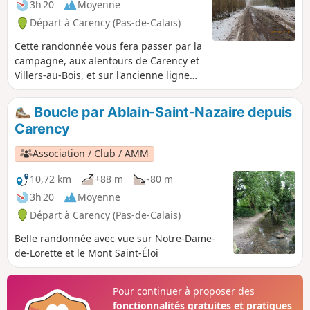
3h 20
Moyenne
Départ à Carency (Pas-de-Calais)
Cette randonnée vous fera passer par la
campagne, aux alentours de Carency et
Villers-au-Bois, et sur l'ancienne ligne
du tortillard (ligne de chemin de fer
reliant Lens à Frevent).
Boucle par Ablain-Saint-Nazaire depuis
Carency
Association / Club / AMM
10,72 km
+88 m
-80 m
3h 20
Moyenne
Départ à Carency (Pas-de-Calais)
Belle randonnée avec vue sur Notre-Dame-
de-Lorette et le Mont Saint-Éloi
Pour continuer à proposer des
fonctionnalités gratuites et pratiques