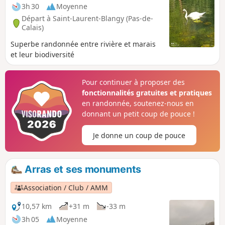
3h 30
Moyenne
Départ à Saint-Laurent-Blangy (Pas-de-
Calais)
Superbe randonnée entre rivière et marais
et leur biodiversité
Pour continuer à proposer des
fonctionnalités gratuites et pratiques
en randonnée, soutenez-nous en
donnant un petit coup de pouce !
Je donne un coup de pouce
Arras et ses monuments
Association / Club / AMM
10,57 km
+31 m
-33 m
3h 05
Moyenne