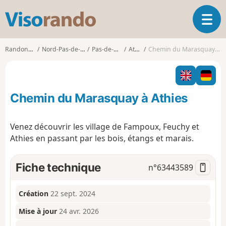
V
O
i
u
s
v
o
Randonnées
Nord-Pas-de-Calais
Pas-de-Calais
Athies
Chemin du Marasquay à Athies
r
r
i
a
r
n
l
d
Chemin du Marasquay à Athies
a
o
n
a
Venez découvrir les village de Fampoux, Feuchy et
v
Athies en passant par les bois, étangs et marais.
i
g
a
Fiche technique
n°
63443589
t
i
o
Création
22 sept. 2024
n
Mise à jour
24 avr. 2026