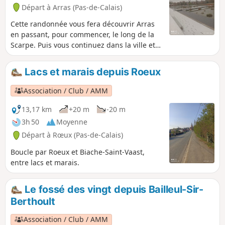
Départ à Arras (Pas-de-Calais)
Cette randonnée vous fera découvrir Arras
en passant, pour commencer, le long de la
Scarpe. Puis vous continuez dans la ville et
admirez ses monuments, de la citadelle au
mur des fusillés son beffroi et sa grande
Lacs et marais depuis Roeux
place.
Association / Club / AMM
13,17 km
+20 m
-20 m
3h 50
Moyenne
Départ à Rœux (Pas-de-Calais)
Boucle par Roeux et Biache-Saint-Vaast,
entre lacs et marais.
Le fossé des vingt depuis Bailleul-Sir-
Berthoult
Association / Club / AMM