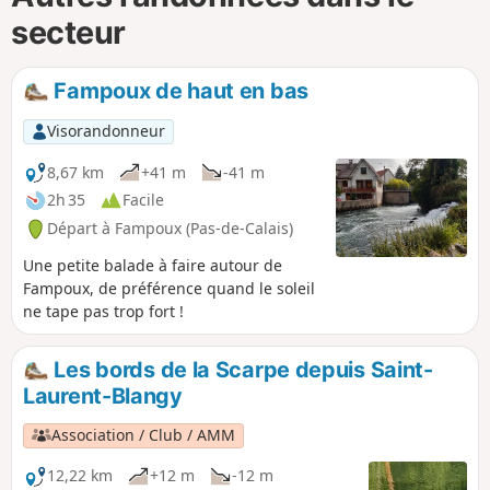
secteur
Fampoux de haut en bas
Visorandonneur
8,67 km
+41 m
-41 m
2h 35
Facile
Départ à Fampoux (Pas-de-Calais)
Une petite balade à faire autour de
Fampoux, de préférence quand le soleil
ne tape pas trop fort !
Les bords de la Scarpe depuis Saint-
Laurent-Blangy
Association / Club / AMM
12,22 km
+12 m
-12 m