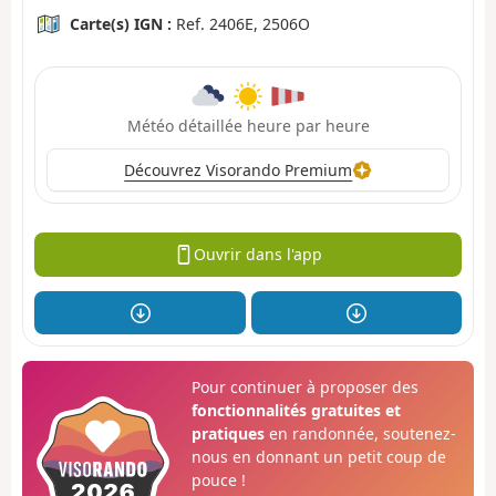
Carte(s) IGN :
Ref. 2406E, 2506O
Météo détaillée heure par heure
Découvrez Visorando Premium
Ouvrir dans l'app
Pour continuer à proposer des
fonctionnalités gratuites et
pratiques
en randonnée, soutenez-
nous en donnant un petit coup de
pouce !