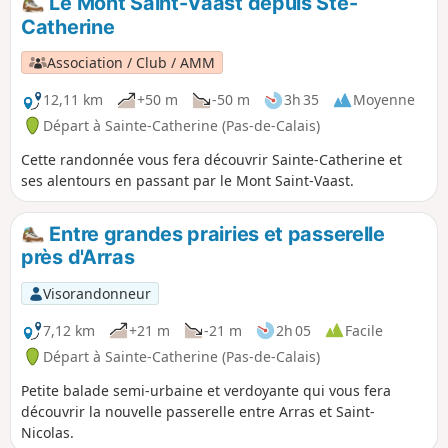
Le Mont Saint-Vaast depuis Ste-
allemands bombardèrent Arras, et
Catherine
détruisirent le beffroi.
Association / Club / AMM
12,11 km
+50 m
-50 m
3h 35
Moyenne
Départ à Sainte-Catherine (Pas-de-Calais)
Cette randonnée vous fera découvrir Sainte-Catherine et
ses alentours en passant par le Mont Saint-Vaast.
Entre grandes prairies et passerelle
près d'Arras
Visorandonneur
7,12 km
+21 m
-21 m
2h 05
Facile
Départ à Sainte-Catherine (Pas-de-Calais)
Petite balade semi-urbaine et verdoyante qui vous fera
découvrir la nouvelle passerelle entre Arras et Saint-
Nicolas.