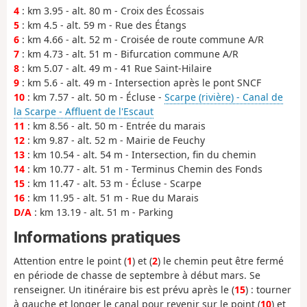
4
: km 3.95 - alt. 80 m - Croix des Écossais
5
: km 4.5 - alt. 59 m - Rue des Étangs
6
: km 4.66 - alt. 52 m - Croisée de route commune A/R
7
: km 4.73 - alt. 51 m - Bifurcation commune A/R
8
: km 5.07 - alt. 49 m - 41 Rue Saint-Hilaire
9
: km 5.6 - alt. 49 m - Intersection après le pont SNCF
10
: km 7.57 - alt. 50 m - Écluse -
Scarpe (rivière) - Canal de
la Scarpe - Affluent de l'Escaut
11
: km 8.56 - alt. 50 m - Entrée du marais
12
: km 9.87 - alt. 52 m - Mairie de Feuchy
13
: km 10.54 - alt. 54 m - Intersection, fin du chemin
14
: km 10.77 - alt. 51 m - Terminus Chemin des Fonds
15
: km 11.47 - alt. 53 m - Écluse - Scarpe
16
: km 11.95 - alt. 51 m - Rue du Marais
D/A
: km 13.19 - alt. 51 m - Parking
Informations pratiques
Attention entre le point (
1
) et (
2
) le chemin peut être fermé
en période de chasse de septembre à début mars. Se
renseigner. Un itinéraire bis est prévu après le (
15
) : tourner
à gauche et longer le canal pour revenir sur le point (
10
) et