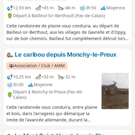
12,93 km
+45 m
-46 m
3h 50
Moyenne
Départ à Bailleul-Sir-Berthoult (Pas-de-Calais)
Cette randonnée de plaine vous conduira, au départ de
Bailleul-sir-Berthout, aux les villages de Gavrelle et d'Oppy,
sur de bon chemins. Bailleul fut complètement détruit lors
de la première guerre mondiale. En 1833, le ministre Guizot
fit voter une loi pour que les communes soit dotées d'une
Le caribou depuis Monchy-le-Preux
école.
Association / Club / AMM
10,25 km
+33 m
-32 m
3h 00
Moyenne
Départ à Monchy-le-Preux (Pas-de-
Calais)
Cette randonnée vous conduira, entre plaine
et bois, dans l'arrageois qui démarque la
limite de l'avancée allemande, durant la
Première guerre mondiale. On peut voir la
borne sur la RD 939. Depuis Monchy, les