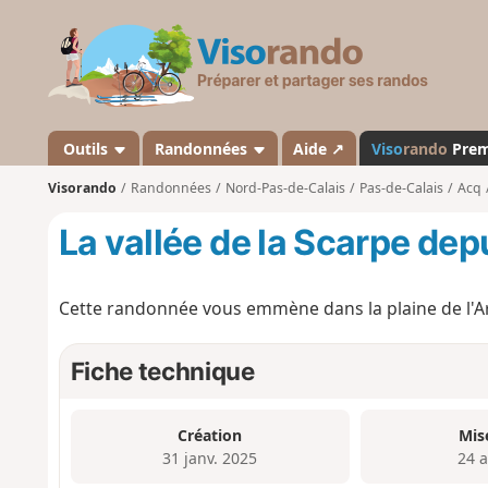
V
i
s
o
r
a
Outils
Randonnées
Aide ↗
Viso
rando
Pre
n
Visorando
Randonnées
Nord-Pas-de-Calais
Pas-de-Calais
Acq
d
o
La vallée de la Scarpe dep
Cette randonnée vous emmène dans la plaine de l'Arto
Fiche technique
Création
Mis
31 janv. 2025
24 a