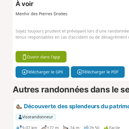
À voir
Menhir des Pierres Droites
Soyez toujours prudent et prévoyant lors d'une randonnée. 
tenus responsables en cas d'accident ou de désagrément q
Ouvrir dans l'app
Télécharger le GPX
Télécharger le PDF
Autres randonnées dans le s
Découverte des splendeurs du patrimoi
Visorandonneur
9,07 km
+72 m
-74 m
2h 50
Facile