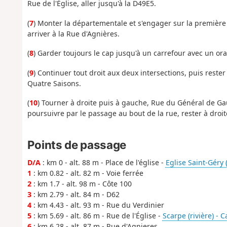
Rue de l'Église, aller jusqu'à la D49E5.
(
7
) Monter la départementale et s'engager sur la première 
arriver à la Rue d'Agnières.
(
8
) Garder toujours le cap jusqu'à un carrefour avec un ora
(
9
) Continuer tout droit aux deux intersections, puis rester
Quatre Saisons.
(
10
) Tourner à droite puis à gauche, Rue du Général de Gau
poursuivre par le passage au bout de la rue, rester à droite 
Points de passage
D/A
: km 0 - alt. 88 m - Place de l'église -
Eglise Saint-Géry 
1
: km 0.82 - alt. 82 m - Voie ferrée
2
: km 1.7 - alt. 98 m - Côte 100
3
: km 2.79 - alt. 84 m - D62
4
: km 4.43 - alt. 93 m - Rue du Verdinier
5
: km 5.69 - alt. 86 m - Rue de l'Église -
Scarpe (rivière) - C
6
: km 6.28 - alt. 87 m - Rue d'Agnieres