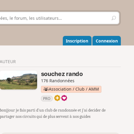
R
e
c
h
e
Inscription
Connexion
r
c
h
AUTEUR
e
r
souchez rando
176 Randonnées
Association / Club / AMM
PRO
bonjjour je fais parti d'un club de randonnée et j'ai decider de
partager nos circuits qui de plus servent à nos guides