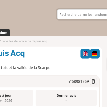
mium
La vallée de la Scarpe depuis Acq
uis Acq
is et la vallée de la Scarpe.
n°
68981769
e à jour
Dernier avis
vr. 2026
–