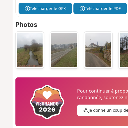
Télécharger le GPX
Télécharger le PDF
Photos
Pour continuer à prop
randonnée, soutenez-no
Je donne un coup d