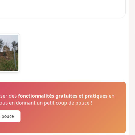
oser des
fonctionnalités gratuites et pratiques
en
us en donnant un petit coup de pouce !
e pouce