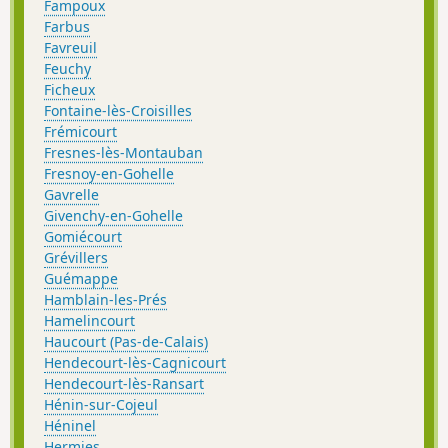
Fampoux
Farbus
Favreuil
Feuchy
Ficheux
Fontaine-lès-Croisilles
Frémicourt
Fresnes-lès-Montauban
Fresnoy-en-Gohelle
Gavrelle
Givenchy-en-Gohelle
Gomiécourt
Grévillers
Guémappe
Hamblain-les-Prés
Hamelincourt
Haucourt (Pas-de-Calais)
Hendecourt-lès-Cagnicourt
Hendecourt-lès-Ransart
Hénin-sur-Cojeul
Héninel
Hermies