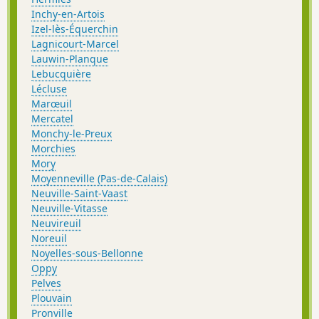
Inchy-en-Artois
Izel-lès-Équerchin
Lagnicourt-Marcel
Lauwin-Planque
Lebucquière
Lécluse
Marœuil
Mercatel
Monchy-le-Preux
Morchies
Mory
Moyenneville (Pas-de-Calais)
Neuville-Saint-Vaast
Neuville-Vitasse
Neuvireuil
Noreuil
Noyelles-sous-Bellonne
Oppy
Pelves
Plouvain
Pronville