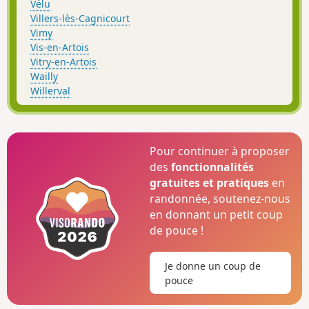
Vélu
Villers-lès-Cagnicourt
Vimy
Vis-en-Artois
Vitry-en-Artois
Wailly
Willerval
Pour continuer à proposer
des
fonctionnalités
gratuites et pratiques
en
randonnée, soutenez-nous
en donnant un petit coup
de pouce !
Je donne un coup de
pouce