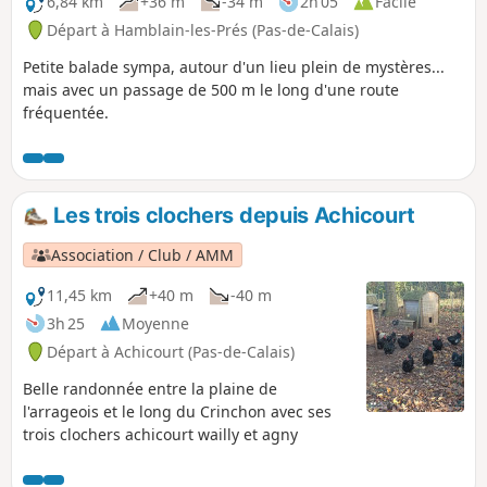
6,84 km
+36 m
-34 m
2h 05
Facile
Départ à Hamblain-les-Prés (Pas-de-Calais)
Petite balade sympa, autour d'un lieu plein de mystères...
mais avec un passage de 500 m le long d'une route
fréquentée.
Les trois clochers depuis Achicourt
Association / Club / AMM
11,45 km
+40 m
-40 m
3h 25
Moyenne
Départ à Achicourt (Pas-de-Calais)
Belle randonnée entre la plaine de
l'arrageois et le long du Crinchon avec ses
trois clochers achicourt wailly et agny