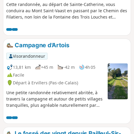
Cette randonnée, au départ de Sainte-Catherine, vous
conduira au Mont Saint-Vaast en passant par le Chemin des
Filatiers, non loin de la Fontaine des Trois Louches et
déborde sur les communes voisines.
Campagne d'Artois
Visorandonneur
13,81 km
+45 m
-42 m
4h 05
Facile
Départ à Ervillers (Pas-de-Calais)
Une petite randonnée relativement abritée, à
travers la campagne et autour de petits villages
tranquilles, plus agréable naturellement par
temps sec.
Le fossé des vingt depuis Bailleul-Sir-