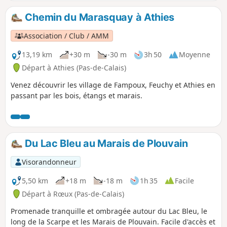
Chemin du Marasquay à Athies
Association / Club / AMM
13,19 km
+30 m
-30 m
3h 50
Moyenne
Départ à Athies (Pas-de-Calais)
Venez découvrir les village de Fampoux, Feuchy et Athies en
passant par les bois, étangs et marais.
Du Lac Bleu au Marais de Plouvain
Visorandonneur
5,50 km
+18 m
-18 m
1h 35
Facile
Départ à Rœux (Pas-de-Calais)
Promenade tranquille et ombragée autour du Lac Bleu, le
long de la Scarpe et les Marais de Plouvain. Facile d'accès et