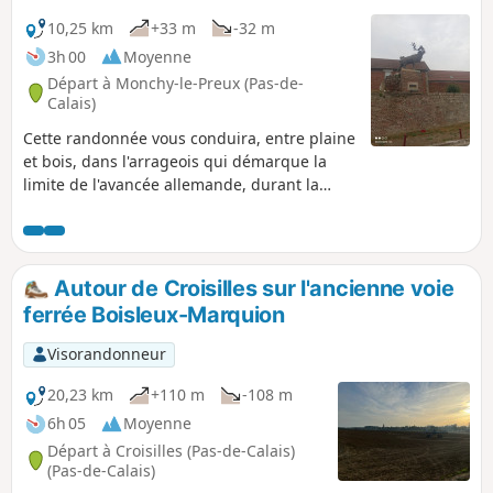
10,25 km
+33 m
-32 m
3h 00
Moyenne
Départ à Monchy-le-Preux (Pas-de-
Calais)
Cette randonnée vous conduira, entre plaine
et bois, dans l'arrageois qui démarque la
limite de l'avancée allemande, durant la
Première guerre mondiale. On peut voir la
borne sur la RD 939. Depuis Monchy, les
allemands bombardèrent Arras, et
détruisirent le beffroi.
Autour de Croisilles sur l'ancienne voie
ferrée Boisleux-Marquion
Visorandonneur
20,23 km
+110 m
-108 m
6h 05
Moyenne
Départ à Croisilles (Pas-de-Calais)
(Pas-de-Calais)