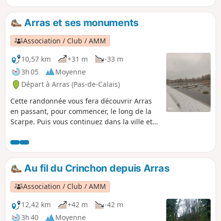
Arras et ses monuments
Association / Club / AMM
10,57 km
+31 m
-33 m
3h 05
Moyenne
Départ à Arras (Pas-de-Calais)
Cette randonnée vous fera découvrir Arras
en passant, pour commencer, le long de la
Scarpe. Puis vous continuez dans la ville et
admirez ses monuments, de la citadelle au
mur des fusillés son beffroi et sa grande
place.
Au fil du Crinchon depuis Arras
Association / Club / AMM
12,42 km
+42 m
-42 m
3h 40
Moyenne