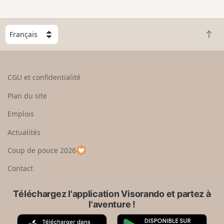
C
R
h
e
o
t
i
o
s
CGU et confidentialité
u
i
r
s
Plan du site
e
s
n
e
Emplois
h
z
Actualités
a
u
u
n
Coup de pouce 2026
t
p
a
Contact
y
s
Téléchargez l'application Visorando et partez à
l'aventure !
A
G