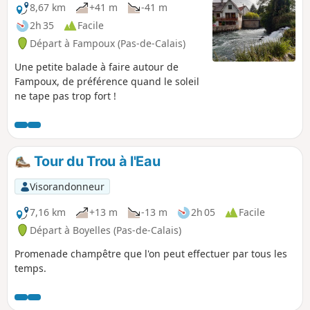
8,67 km
+41 m
-41 m
2h 35
Facile
Départ à Fampoux (Pas-de-Calais)
Une petite balade à faire autour de
Fampoux, de préférence quand le soleil
ne tape pas trop fort !
Tour du Trou à l'Eau
Visorandonneur
7,16 km
+13 m
-13 m
2h 05
Facile
Départ à Boyelles (Pas-de-Calais)
Promenade champêtre que l'on peut effectuer par tous les
temps.