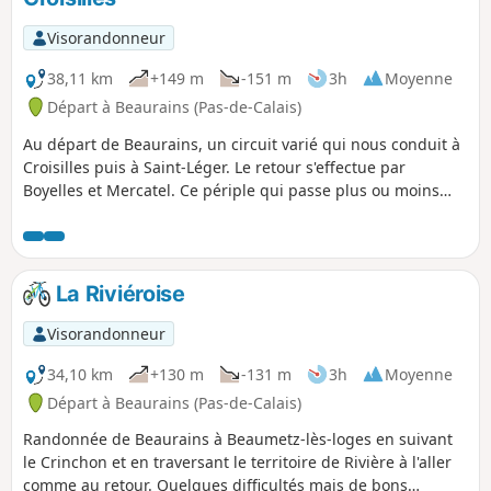
Visorandonneur
38,11 km
+149 m
-151 m
3h
Moyenne
Départ à Beaurains (Pas-de-Calais)
Au départ de Beaurains, un circuit varié qui nous conduit à
Croisilles puis à Saint-Léger. Le retour s'effectue par
Boyelles et Mercatel. Ce périple qui passe plus ou moins
près de quelques éoliennes risque d'être un peu venteux !
La Riviéroise
Visorandonneur
34,10 km
+130 m
-131 m
3h
Moyenne
Départ à Beaurains (Pas-de-Calais)
Randonnée de Beaurains à Beaumetz-lès-loges en suivant
le Crinchon et en traversant le territoire de Rivière à l'aller
comme au retour. Quelques difficultés mais de bons