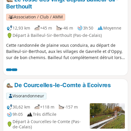
Berthoult
Association / Club / AMM
12,93 km
+45 m
-46 m
3h 50
Moyenne
Départ à Bailleul-Sir-Berthoult (Pas-de-Calais)
Cette randonnée de plaine vous conduira, au départ de
Bailleul-sir-Berthout, aux les villages de Gavrelle et d'Oppy,
sur de bon chemins. Bailleul fut complètement détruit lors
de la première guerre mondiale. En 1833, le ministre Guizot
fit voter une loi pour que les communes soit dotées d'une
école.
De Courcelles-le-Comte à Ecoivres
Visorandonneur
30,62 km
+118 m
-157 m
9h 05
Très difficile
Départ à Courcelles-le-Comte (Pas-
de-Calais)