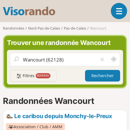
V
O
i
u
s
v
o
Randonnées
Nord-Pas-de-Calais
Pas-de-Calais
Wancourt
r
r
i
a
Trouver une randonnée Wancourt
r
n
l
d
a
o
A
V
n
u
i
a
t
d
v
Filtres
Rechercher
NOUVEAU
o
e
i
u
r
g
r
l
a
d
e
Randonnées Wancourt
t
e
c
i
m
h
o
o
a
Le caribou depuis Monchy-le-Preux
n
i
m
p
Association / Club / AMM