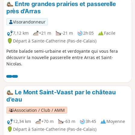
Entre grandes prairies et passerelle
près d'Arras
Visorandonneur
7,12 km
+21 m
-21 m
2h 05
Facile
Départ à Sainte-Catherine (Pas-de-Calais)
Petite balade semi-urbaine et verdoyante qui vous fera
découvrir la nouvelle passerelle entre Arras et Saint-
Nicolas.
Le Mont Saint-Vaast par le château
d'eau
Association / Club / AMM
12,34 km
+70 m
-63 m
3h 45
Moyenne
Départ à Sainte-Catherine (Pas-de-Calais)