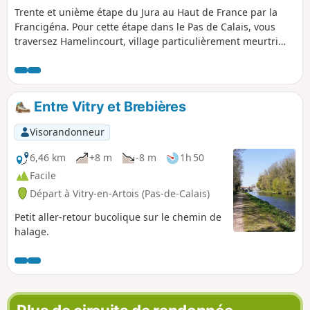
Trente et unième étape du Jura au Haut de France par la
Francigéna. Pour cette étape dans le Pas de Calais, vous
traversez Hamelincourt, village particulièrement meurtri
par la Première Guerre Mondiale puis vous passez devant la
Chapelle Notre-Dame de la Salette à Boisleux-Saint-Marc,
localement nommée « L’capelle monte à diu », avant
d'arriver dans l’agglomération arrageoise. Vous traversez la
Entre Vitry et Brebières
belle ville d'Arras, dont le beffroi est inscrit par l’Unesco à la
liste du patrimoine mondial de l’Humanité. À ses pieds,
Visorandonneur
deux grandes places avec des maisons aux façades
originales. Pour finir ce parcours, vous découvrez le marais
6,46 km
+8 m
-8 m
1h 50
de la Scarpe à Marœuil, avec la source Sainte-Bertille et sa
Facile
chapelle.
Départ à Vitry-en-Artois (Pas-de-Calais)
Petit aller-retour bucolique sur le chemin de
halage.