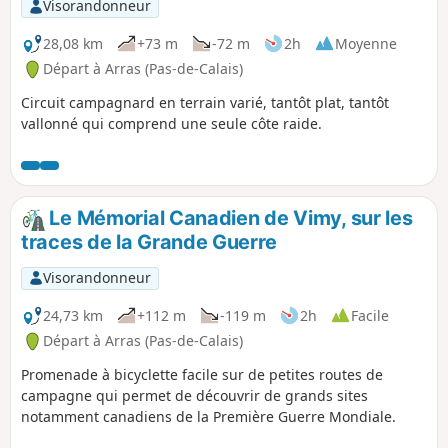
Visorandonneur
28,08 km
+73 m
-72 m
2h
Moyenne
Départ à Arras (Pas-de-Calais)
Circuit campagnard en terrain varié, tantôt plat, tantôt
vallonné qui comprend une seule côte raide.
Le Mémorial Canadien de Vimy, sur les
traces de la Grande Guerre
Visorandonneur
24,73 km
+112 m
-119 m
2h
Facile
Départ à Arras (Pas-de-Calais)
Promenade à bicyclette facile sur de petites routes de
campagne qui permet de découvrir de grands sites
notamment canadiens de la Première Guerre Mondiale.