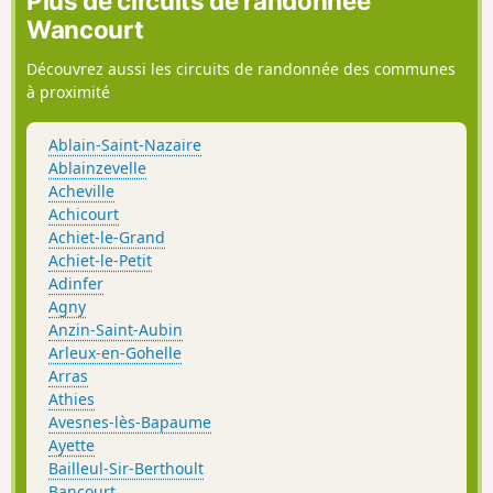
Plus de circuits de randonnée
Wancourt
Découvrez aussi les circuits de randonnée des communes
à proximité
Ablain-Saint-Nazaire
Ablainzevelle
Acheville
Achicourt
Achiet-le-Grand
Achiet-le-Petit
Adinfer
Agny
Anzin-Saint-Aubin
Arleux-en-Gohelle
Arras
Athies
Avesnes-lès-Bapaume
Ayette
Bailleul-Sir-Berthoult
Bancourt