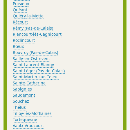
Puisieux
Quéant
Quiéry-la-Motte
Récourt
Rémy (Pas-de-Calais)
Riencourt-lès-Cagnicourt
Roclincourt
Rœux
Rouvroy (Pas-de-Calais)
Sailly-en-Ostrevent
Saint-Laurent-Blangy
Saint-Léger (Pas-de-Calais)
Saint-Martin-sur-Cojeul
Sainte-Catherine
Sapignies
Saudemont
Souchez
Thélus
Tilloy-lès-Mofflaines
Tortequesne
Vaulx-Vraucourt