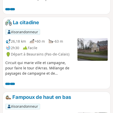
moments de récupération.
La citadine
Visorandonneur
26,18 km
+60 m
-63 m
2h30
Facile
Départ à Beaurains (Pas-de-Calais)
Circuit qui marie ville et campagne,
pour faire le tour d'Arras. Mélange de
paysages de campagne et de
monuments historiques tels que La
Citadelle, le Mémorial Anglais ou les
remparts.
Fampoux de haut en bas
Visorandonneur