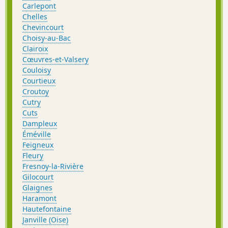
Carlepont
Chelles
Chevincourt
Choisy-au-Bac
Clairoix
Cœuvres-et-Valsery
Couloisy
Courtieux
Croutoy
Cutry
Cuts
Dampleux
Éméville
Feigneux
Fleury
Fresnoy-la-Rivière
Gilocourt
Glaignes
Haramont
Hautefontaine
Janville (Oise)