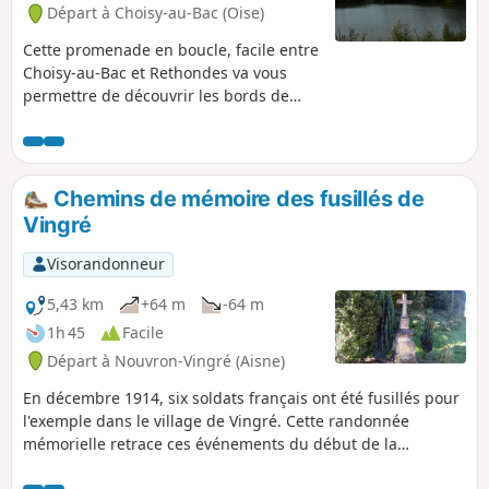
Départ à Choisy-au-Bac (Oise)
Cette promenade en boucle, facile entre
Choisy-au-Bac et Rethondes va vous
permettre de découvrir les bords de
l'Aisne et les beaux jardins du
Francport, puis le beau petit village de
Rethondes, à proximité de la clairière de
l'armistice de 14/18, avant de revenir à
Chemins de mémoire des fusillés de
Choisy-au-Bac par la Forêt de Laigue et
Vingré
le Château des bonshommes et finir par
la petite Chapelle des Trois Chênes
Visorandonneur
inondées de jacinthes sauvages bleues
dans la dernière quinzaine d'avril.
5,43 km
+64 m
-64 m
1h 45
Facile
Départ à Nouvron-Vingré (Aisne)
En décembre 1914, six soldats français ont été fusillés pour
l'exemple dans le village de Vingré. Cette randonnée
mémorielle retrace ces événements du début de la
première guerre mondiale. L'itinéraire est d'abord jalonné