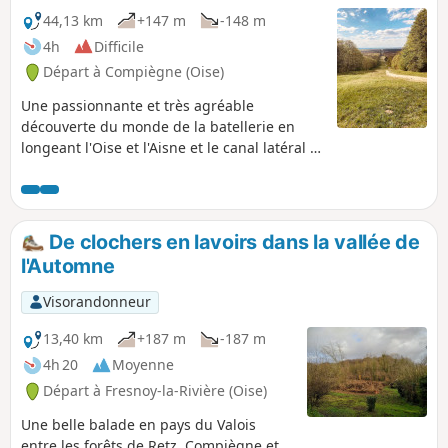
44,13 km
+147 m
-148 m
4h
Difficile
Départ à Compiègne (Oise)
Une passionnante et très agréable
découverte du monde de la batellerie en
longeant l'Oise et l'Aisne et le canal latéral à
l'Oise. Découvrir la Cité Saint-Gobain à
Thourotte, puis, sillonner cette très belle
Forêt de Compiègne qui cache un lieu
historique comme la Clairière de l'Armistice,
De clochers en lavoirs dans la vallée de
des arbres remarquables, une vue
l'Automne
impressionnante sur le Palais Impérial de
Compiègne.
Visorandonneur
13,40 km
+187 m
-187 m
4h 20
Moyenne
Départ à Fresnoy-la-Rivière (Oise)
Une belle balade en pays du Valois
entre les forêts de Retz, Compiègne et