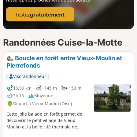
p
Testez
gratuitement
Randonnées Cuise-la-Motte
Boucle en forêt entre Vieux-Moulin et
Pierrefonds
Visorandonneur
16,99 km
+145 m
-153 m
5h 15
Moyenne
Départ à Vieux-Moulin (Oise)
Cette jolie balade en forêt permet de
découvrir le petit village de Vieux
Moulin et la belle cité thermale de
Pierrefonds, connue dans la France