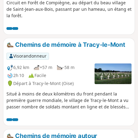
Circuit en Forêt de Compiègne, au départ du beau village
de Saint-Jean-aux-Bois, passant par un hameau, un étang et
la forêt.
Chemins de mémoire à Tracy-le-Mont
Visorandonneur
6,92 km
+57 m
-58 m
2h 10
Facile
Départ à Tracy-le-Mont (Oise)
Situé à moins de deux kilomètres du front pendant la
première guerre mondiale, le village de Tracy-le-Mont a vu
passer nombre de soldats montant en ligne et de blessés
en revenant. Cette randonnée mémorielle fait revivre ces
années pénibles et passe par des lieux émouvants comme
l'ancien cimetière provisoire et la nécropole nationale qui
lui a été substituée.
Chemins de mémoire autour