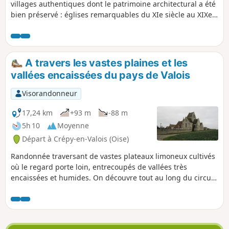
villages authentiques dont le patrimoine architectural a été
bien préservé : églises remarquables du XIe siècle au XIXe
siècles, fontaines, lavoirs... Le cheminement à travers les
prairies et les vallons du Valois et de la Vallée de l'Automne,
dans le calme et la sérénité, donne le sentiment d'être en
parfaite harmonie avec la nature
A travers les vastes plaines et les
vallées encaissées du pays de Valois
Visorandonneur
17,24 km
+93 m
-88 m
5h 10
Moyenne
Départ à Crépy-en-Valois (Oise)
Randonnée traversant de vastes plateaux limoneux cultivés
où le regard porte loin, entrecoupés de vallées très
encaissées et humides. On découvre tout au long du circuit
des villages aux églises remarquables.