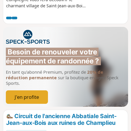
charmant village de Saint-Jean-aux-Bois,
candidat de l'émission "le plus beaux
village de France", son abbaye et lors
d'une jolie randonnée facile en forêt, le
village de la Brévière et l'Étang Sainte-
Pérrine.
Besoin de renouveler votre 
équipement de randonnée ?
En tant qu’abonné Premium, profitez de
20% de
réduction permanente
sur la boutique en ligne Speck
Sports.
J'en profite
Circuit de l'ancienne Abbatiale Saint-
Jean-aux-Bois aux ruines de Champlieu