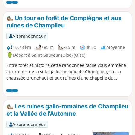
romane et de visiter un très beau site gallo-romain (théâtre,
thermes, temple). La seconde boucle, plus longue, est
essentiellement forestière.
Un tour en forêt de Compiègne et aux
ruines de Champlieu
Visorandonneur
10,78 km
+85 m
-85 m
3h 20
Moyenne
Départ à Saint-Sauveur (Oise) (Oise)
Entre forêt et histoire cette randonnée facile vous emmène
aux ruines de la ville gallo romaine de Champlieu, sur la
chaussée Brunehaut et aux ruines d'une chapelle du
Moyen-Âge. De beaux passages en forêt. La randonnée
peut se faire en famille ou en promenant son chien.
Les ruines gallo-romaines de Champlieu
et la Vallée de l'Automne
Visorandonneur