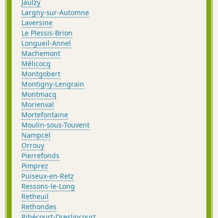
Jaulzy
Largny-sur-Automne
Laversine
Le Plessis-Brion
Longueil-Annel
Machemont
Mélicocq
Montgobert
Montigny-Lengrain
Montmacq
Morienval
Mortefontaine
Moulin-sous-Touvent
Nampcel
Orrouy
Pierrefonds
Pimprez
Puiseux-en-Retz
Ressons-le-Long
Retheuil
Rethondes
Ribécourt-Dreslincourt