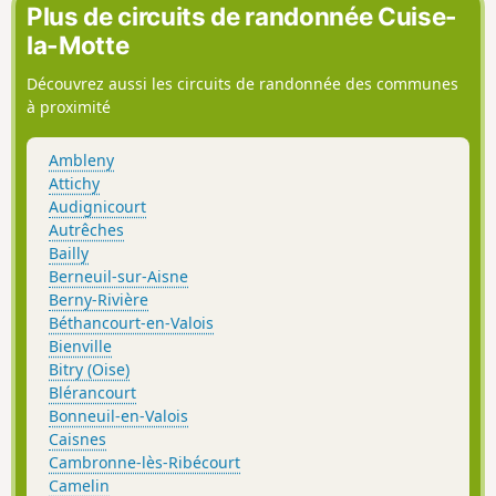
Plus de circuits de randonnée Cuise-
la-Motte
Découvrez aussi les circuits de randonnée des communes
à proximité
Ambleny
Attichy
Audignicourt
Autrêches
Bailly
Berneuil-sur-Aisne
Berny-Rivière
Béthancourt-en-Valois
Bienville
Bitry (Oise)
Blérancourt
Bonneuil-en-Valois
Caisnes
Cambronne-lès-Ribécourt
Camelin