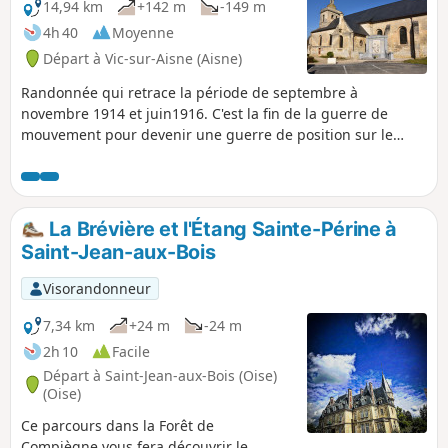
14,94 km
+142 m
-149 m
4h 40
Moyenne
Départ à Vic-sur-Aisne (Aisne)
Randonnée qui retrace la période de septembre à
novembre 1914 et juin1916. C'est la fin de la guerre de
mouvement pour devenir une guerre de position sur le
nord de l'Aisne. Nous aborderons le PC du Lieutenant-
Colonel Reboul (juin 1916), le monument des fusillés de
Vingré (novembre-décembre 1914), la Croix Brisée, les
ruines de la ferme de Confrecourt et les carrières
La Brévière et l'Étang Sainte-Périne à
(septembre 1914).
Saint-Jean-aux-Bois
Visorandonneur
7,34 km
+24 m
-24 m
2h 10
Facile
Départ à Saint-Jean-aux-Bois (Oise)
(Oise)
Ce parcours dans la Forêt de
Compiègne vous fera découvrir le