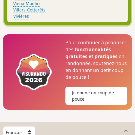
Vieux-Moulin
Villers-Cotterêts
Vivières
Pour continuer à proposer
des
fonctionnalités
gratuites et pratiques
en
randonnée, soutenez-nous
en donnant un petit coup
de pouce !
Je donne un coup de
pouce
C