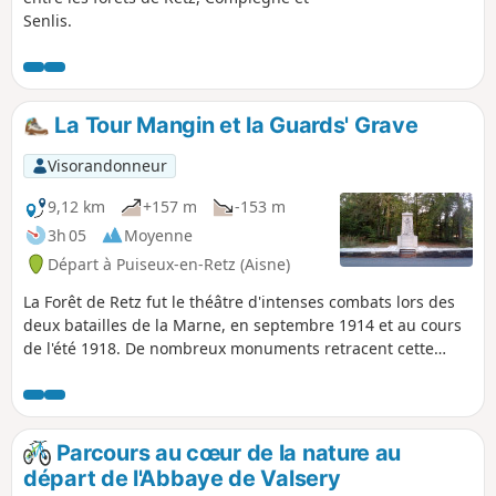
Senlis.
La Tour Mangin et la Guards' Grave
Visorandonneur
9,12 km
+157 m
-153 m
3h 05
Moyenne
Départ à Puiseux-en-Retz (Aisne)
La Forêt de Retz fut le théâtre d'intenses combats lors des
deux batailles de la Marne, en septembre 1914 et au cours
de l'été 1918. De nombreux monuments retracent cette
histoire et cette randonnée propose d'en découvrir
plusieurs, dont la réplique d'une haute tour d'observation
et un émouvant cimetière militaire. Au départ d'un joli
village avec une église charmante de simplicité, le parcours
Parcours au cœur de la nature au
est essentiellement forestier.
départ de l'Abbaye de Valsery