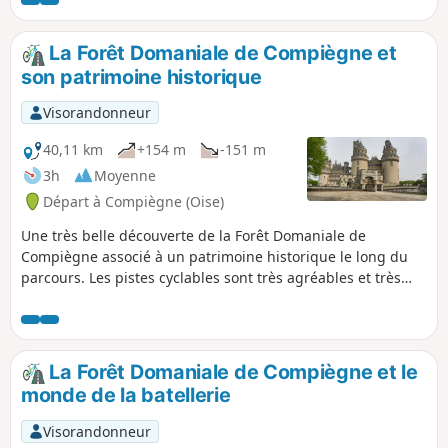
par la retranscription de la dernière lettre de ces
malheureux et par le sobre monument qui leur rend
hommage. On passe à la Croix Brisée, puis aux ruines de la
La Forêt Domaniale de Compiègne et
Ferme et aux carrières de Confrécourt, qui sont autant de
son patrimoine historique
témoignages de la violence inouïe de cette guerre.
Visorandonneur
40,11 km
+154 m
-151 m
3h
Moyenne
Départ à Compiègne (Oise)
Une très belle découverte de la Forêt Domaniale de
Compiègne associé à un patrimoine historique le long du
parcours. Les pistes cyclables sont très agréables et très
roulantes avec des accès au patrimoine historique très
faciles et très proches du circuit.
La Forêt Domaniale de Compiègne et le
monde de la batellerie
Visorandonneur