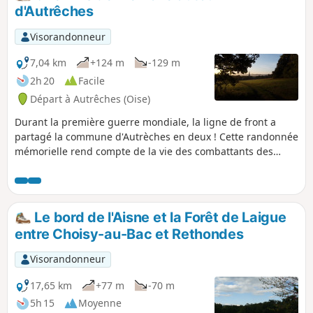
d'Autrêches
Visorandonneur
7,04 km
+124 m
-129 m
2h 20
Facile
Départ à Autrêches (Oise)
Durant la première guerre mondiale, la ligne de front a
partagé la commune d'Autrèches en deux ! Cette randonnée
mémorielle rend compte de la vie des combattants des
deux camps ainsi que de celle des habitants pendant ces
quatre dures années.
Le bord de l'Aisne et la Forêt de Laigue
entre Choisy-au-Bac et Rethondes
Visorandonneur
17,65 km
+77 m
-70 m
5h 15
Moyenne