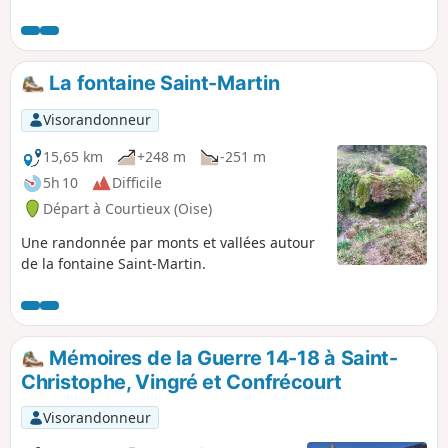
dominer la forêt à l'occasion de
plusieurs points de vue, découvrir des
arbres remarquables et vous désaltérer
à la Fontaine Maitre Jean. Deux accès en
La fontaine Saint-Martin
voiture sont possibles dont l'un voisin
d'une aire de pique-nique ombragée.
Visorandonneur
15,65 km
+248 m
-251 m
5h 10
Difficile
Départ à Courtieux (Oise)
Une randonnée par monts et vallées autour
de la fontaine Saint-Martin.
Mémoires de la Guerre 14-18 à Saint-
Christophe, Vingré et Confrécourt
Visorandonneur