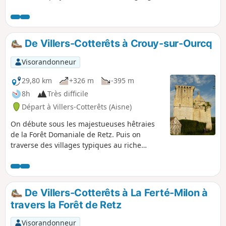
sculptures et de graffitis. Une association, la
Machemontoise, fait revivre ces lieux et y organise des
visites. Cette randonnée se propose de gagner à pied ces
carrières, principalement à travers bois, tout en passant en
De Villers-Cotterêts à Crouy-sur-Ourcq
revue le patrimoine de la commune.
Visorandonneur
29,80 km
+326 m
-395 m
8h
Très difficile
Départ à Villers-Cotterêts (Aisne)
On débute sous les majestueuses hêtraies
de la Forêt Domaniale de Retz. Puis on
traverse des villages typiques au riche
patrimoine architectural. Le chemin
surplombe les vallées de l'Ourcq et de ses
affluents. On découvre le début du Canal de
l'Ourcq. Le Donjon du Houssoy nous
De Villers-Cotterêts à La Ferté-Milon à
accueille en fin de parcours à Crouy-sur-
travers la Forêt de Retz
Ourcq.
Visorandonneur