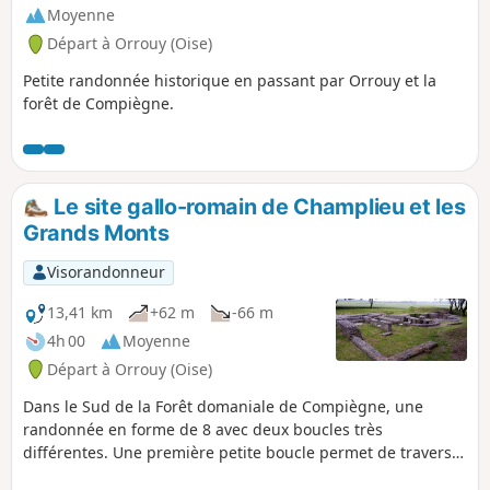
Moyenne
Départ à Orrouy (Oise)
Petite randonnée historique en passant par Orrouy et la
forêt de Compiègne.
Le site gallo-romain de Champlieu et les
Grands Monts
Visorandonneur
13,41 km
+62 m
-66 m
4h 00
Moyenne
Départ à Orrouy (Oise)
Dans le Sud de la Forêt domaniale de Compiègne, une
randonnée en forme de 8 avec deux boucles très
différentes. Une première petite boucle permet de traverser
le hameau de Champlieu avec les vestiges de sa chapelle