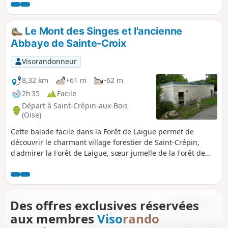
entière pour son château médiéval du
XIXe siècle ! À voir aussi le Prieuré du
Mont Saint-Pierre, le Pavillon Eugénie et
Le Mont des Singes et l'ancienne
l'Étang Saint-Pierre au retour.
Abbaye de Sainte-Croix
Visorandonneur
8,32 km
+61 m
-62 m
2h 35
Facile
Départ à Saint-Crépin-aux-Bois
(Oise)
Cette balade facile dans la Forêt de Laigue permet de
découvrir le charmant village forestier de Saint-Crépin,
d'admirer la Forêt de Laigue, sœur jumelle de la Forêt de
Compiègne, moins visitée mais toute aussi attrayante, et de
voir de jolis points de vue sur les reliefs boisés. Un pique-
nique est conseillé à l'ombre des arbres et face à la vue.
Circuit en boucle.
Des offres exclusives réservées
aux membres
Viso
rando