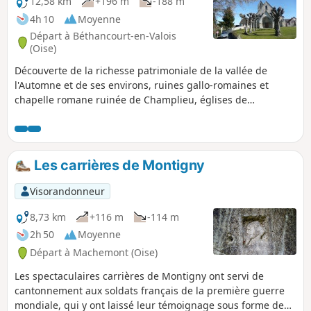
12,58 km
+196 m
-188 m
4h 10
Moyenne
Départ à Béthancourt-en-Valois
(Oise)
Découverte de la richesse patrimoniale de la vallée de
l'Automne et de ses environs, ruines gallo-romaines et
chapelle romane ruinée de Champlieu, églises de
Béthencourt et d'Orrouy... En complément, le cheminement
de coteau en coteau offre de très jolis points de vue sur la
campagne et les vallons traversés.
Les carrières de Montigny
Visorandonneur
8,73 km
+116 m
-114 m
2h 50
Moyenne
Départ à Machemont (Oise)
Les spectaculaires carrières de Montigny ont servi de
cantonnement aux soldats français de la première guerre
mondiale, qui y ont laissé leur témoignage sous forme de