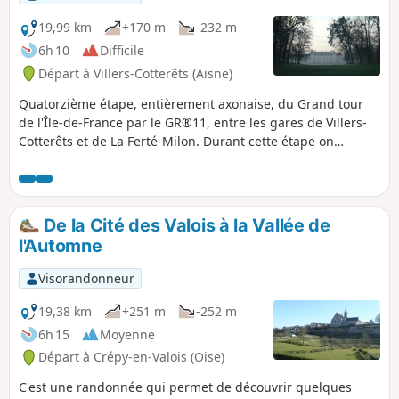
19,99 km
+170 m
-232 m
6h 10
Difficile
Départ à Villers-Cotterêts (Aisne)
Quatorzième étape, entièrement axonaise, du Grand tour
de l'Île-de-France par le GR®11, entre les gares de Villers-
Cotterêts et de La Ferté-Milon. Durant cette étape on
bascule du côté Est de l’Île-de-France, en quittant le bassin
de l'Oise pour rejoindre la vallée de l'Ourcq et le bassin de
la Marne.L'étape étant courte, il est proposé une petite
boucle (facultative) dans Villers-Cotterêts en préambule,
De la Cité des Valois à la Vallée de
afin de découvrir le magnifique parc de son non moins
l'Automne
magnifique château. Elle peut éventuellement faire suite à
l'étape précédente effectuée la veille, avec nuit sur place à
Visorandonneur
Villers-Cotterêts.
19,38 km
+251 m
-252 m
6h 15
Moyenne
Départ à Crépy-en-Valois (Oise)
C'est une randonnée qui permet de découvrir quelques