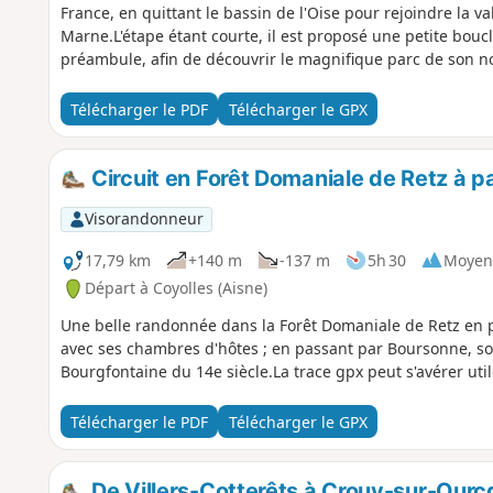
France, en quittant le bassin de l'Oise pour rejoindre la va
Marne.L'étape étant courte, il est proposé une petite boucle
préambule, afin de découvrir le magnifique parc de son n
éventuellement faire suite à l'étape précédente effectuée la 
Cotterêts.
Télécharger le PDF
Télécharger le GPX
Circuit en Forêt Domaniale de Retz à pa
Visorandonneur
17,79 km
+140 m
-137 m
5h 30
Moyen
Départ à Coyolles (Aisne)
Une belle randonnée dans la Forêt Domaniale de Retz en pa
avec ses chambres d'hôtes ; en passant par Boursonne, son
Bourgfontaine du 14e siècle.La trace gpx peut s'avérer util
Télécharger le PDF
Télécharger le GPX
De Villers-Cotterêts à Crouy-sur-Ourc