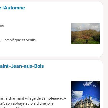
o
a
e l'Automne
i
m
p
ne
z, Compiègne et Senlis.
 Saint-Jean-aux-Bois
r le charmant village de Saint-Jean-aux-
e", son abbaye et lors d'une jolie