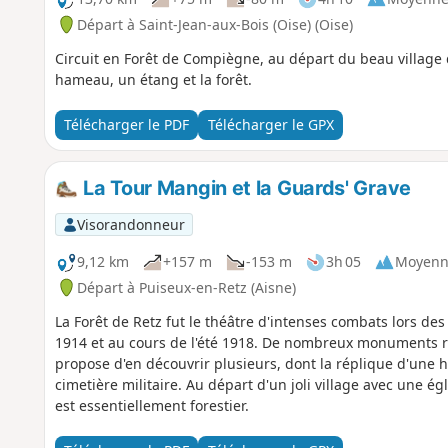
Départ à Saint-Jean-aux-Bois (Oise) (Oise)
Circuit en Forêt de Compiègne, au départ du beau village 
hameau, un étang et la forêt.
Télécharger le PDF
Télécharger le GPX
La Tour Mangin et la Guards' Grave
Visorandonneur
9,12 km
+157 m
-153 m
3h 05
Moyenn
Départ à Puiseux-en-Retz (Aisne)
La Forêt de Retz fut le théâtre d'intenses combats lors de
1914 et au cours de l'été 1918. De nombreux monuments re
propose d'en découvrir plusieurs, dont la réplique d'une 
cimetière militaire. Au départ d'un joli village avec une é
est essentiellement forestier.