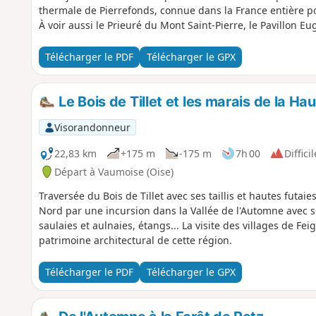
thermale de Pierrefonds, connue dans la France entière po
À voir aussi le Prieuré du Mont Saint-Pierre, le Pavillon Eug
Télécharger le PDF
Télécharger le GPX
Le Bois de Tillet et les marais de la Ha
Visorandonneur
22,83 km
+175 m
-175 m
7h 00
Difficil
Départ à Vaumoise (Oise)
Traversée du Bois de Tillet avec ses taillis et hautes futai
Nord par une incursion dans la Vallée de l'Automne avec s
saulaies et aulnaies, étangs... La visite des villages de 
patrimoine architectural de cette région.
Télécharger le PDF
Télécharger le GPX