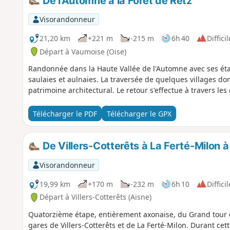
De l'Automne à la Forêt de Retz
Visorandonneur
21,20 km
+221 m
-215 m
6h 40
Difficil
Départ à Vaumoise (Oise)
Randonnée dans la Haute Vallée de l'Automne avec ses étan
saulaies et aulnaies. La traversée de quelques villages d
patrimoine architectural. Le retour s'effectue à travers les
Télécharger le PDF
Télécharger le GPX
De Villers-Cotterêts à La Ferté-Milon à
Visorandonneur
19,99 km
+170 m
-232 m
6h 10
Difficil
Départ à Villers-Cotterêts (Aisne)
Quatorzième étape, entièrement axonaise, du Grand tour de
gares de Villers-Cotterêts et de La Ferté-Milon. Durant cett