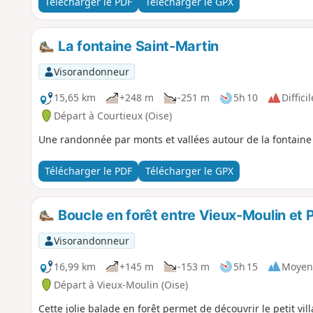
Télécharger le PDF
Télécharger le GPX
La fontaine Saint-Martin
Visorandonneur
15,65 km
+248 m
-251 m
5h 10
Difficil
Départ à Courtieux (Oise)
Une randonnée par monts et vallées autour de la fontaine 
Télécharger le PDF
Télécharger le GPX
Boucle en forêt entre Vieux-Moulin et 
Visorandonneur
16,99 km
+145 m
-153 m
5h 15
Moyen
Départ à Vieux-Moulin (Oise)
Cette jolie balade en forêt permet de découvrir le petit vill