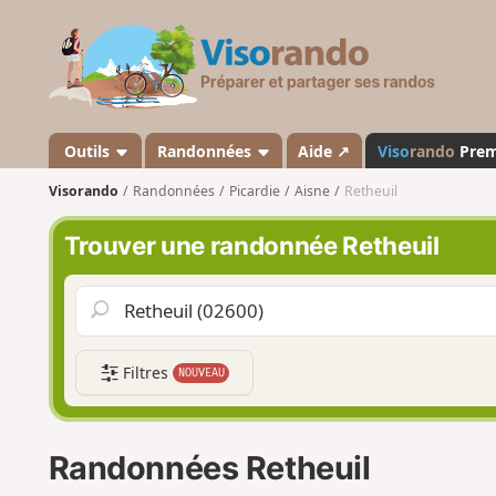
V
i
s
o
r
a
Outils
Randonnées
Aide ↗
Viso
rando
Pre
n
Visorando
Randonnées
Picardie
Aisne
Retheuil
d
o
Trouver une randonnée Retheuil
Filtres
NOUVEAU
Randonnées Retheuil