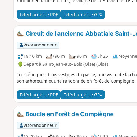
randonnée facile en forêt, le village de la Brévière et l'Éta
Télécharger le PDF
Télécharger le GPX
Circuit de l'ancienne Abbatiale Saint-
Visorandonneur
18,16 km
+90 m
-90 m
5h 25
Moyenn
Départ à Saint-Jean-aux-Bois (Oise) (Oise)
Trois époques, trois vestiges du passé, une visite de la ch
son arboretum et une randonnée en forêt de Compiègne.
Télécharger le PDF
Télécharger le GPX
Boucle en Forêt de Compiègne
Visorandonneur
13,70 km
+75 m
-80 m
4h 10
Moyenn