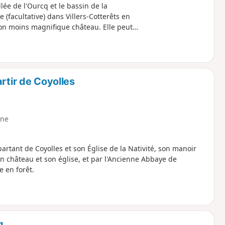
llée de l'Ourcq et le bassin de la
 (facultative) dans Villers-Cotterêts en
on moins magnifique château. Elle peut
veille, avec nuit sur place à Villers-
rtir de Coyolles
ne
rtant de Coyolles et son Église de la Nativité, son manoir
 château et son église, et par l'Ancienne Abbaye de
e en forêt.
q