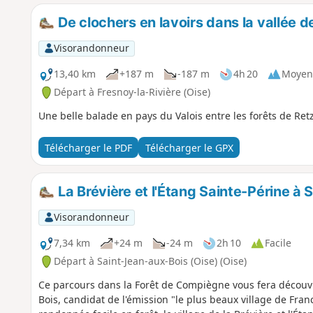
De clochers en lavoirs dans la vallée d
Visorandonneur
13,40 km
+187 m
-187 m
4h 20
Moyen
Départ à Fresnoy-la-Rivière (Oise)
Une belle balade en pays du Valois entre les forêts de Ret
Télécharger le PDF
Télécharger le GPX
La Brévière et l'Étang Sainte-Périne à
Visorandonneur
7,34 km
+24 m
-24 m
2h 10
Facile
Départ à Saint-Jean-aux-Bois (Oise) (Oise)
Ce parcours dans la Forêt de Compiègne vous fera découvri
Bois, candidat de l'émission "le plus beaux village de Franc