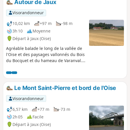
Autour de Jaux
Visorandonneur
10,02 km
+97 m
-98 m
3h 10
Moyenne
Départ à Jaux (Oise)
Agréable balade le long de la vallée de
l'Oise et des paysages vallonnés du Bois
du Bocquet et du hameau de Varanval.
Vous marcherez à la limite de
Compiègne et la Croix Saint-Ouen
séparé de Jaux par l'Oise. Vous gravirez
la pente au bord d'Armancourt,
Le Mont Saint-Pierre et bord de l'Oise
traverserez Varanval en limite de
Jonquières pour redescendre sur Jaux
Visorandonneur
avec la commune de Venette sur votre
gauche.
6,57 km
+77 m
-73 m
2h 05
Facile
Départ à Jaux (Oise)