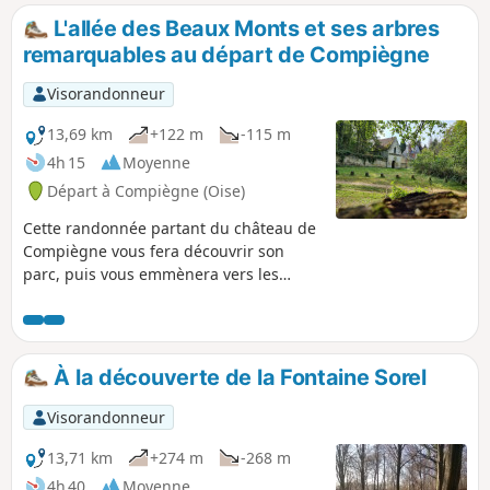
L'allée des Beaux Monts et ses arbres
remarquables au départ de Compiègne
Visorandonneur
13,69 km
+122 m
-115 m
4h 15
Moyenne
Départ à Compiègne (Oise)
Cette randonnée partant du château de
Compiègne vous fera découvrir son
parc, puis vous emmènera vers les
arbres remarquables à proximité de
l'allée des Beaux Monts, en passant par
la bute des Beaux Monts et son point de
vue sur Compiègne. C'est un condensé
À la découverte de la Fontaine Sorel
de la beauté et des plaisirs de
Compiègne et de sa forêt.
Visorandonneur
13,71 km
+274 m
-268 m
4h 40
Moyenne