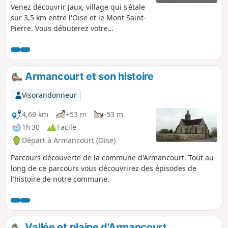
Venez découvrir Jaux, village qui s'étale
sur 3,5 km entre l'Oise et le Mont Saint-
Pierre. Vous débuterez votre
cheminement par le chemin de halage
qui se rétrécit parfois. Après avoir
traversé la ligne de chemin de fer et la
D13, vous prendrez les petits chemins
Armancourt et son histoire
en passant derrière les maisons qui
vous conduiront sur les hauteurs du
Visorandonneur
Mont Saint-Pierre. Chemin faisant, vous
rejoindrez les berges de l'Oise en
4,69 km
+53 m
-53 m
passant par le port de plaisance.
1h 30
Facile
Départ à Armancourt (Oise)
Parcours découverte de la commune d'Armancourt. Tout au
long de ce parcours vous découvrirez des épisodes de
l'histoire de notre commune.
Vallée et plaine d'Armancourt