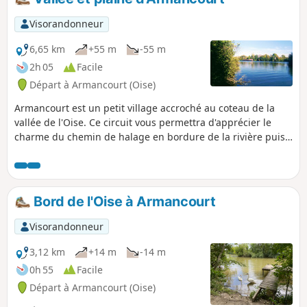
Visorandonneur
6,65 km
+55 m
-55 m
2h 05
Facile
Départ à Armancourt (Oise)
Armancourt est un petit village accroché au coteau de la
vallée de l'Oise. Ce circuit vous permettra d'apprécier le
charme du chemin de halage en bordure de la rivière puis
en montant sur le coteau de profiter de belles vues sur la
vallée au sud et la plaine au Nord.
Bord de l'Oise à Armancourt
Visorandonneur
3,12 km
+14 m
-14 m
0h 55
Facile
Départ à Armancourt (Oise)