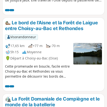
de jusqu'à Jaux. Elle traverse l'Oise depuis la passerelle de
Jaux pour s'enfoncer dans la forêt. Elle rejoint le Francport
au niveau du pont de l'Aisne, puis traverse à nouveau l'Oise
par un pont atypique du Canal de l'Oise au niveau des
écluses de Longueil-Annel. Elle file ensuite vers le Mont
Le bord de l'Aisne et la Forêt de Laigue
Ganelon pour redescendre sur Clairoix et finir à Coudun.
entre Choisy-au-Bac et Rethondes
Visorandonneur
17,65 km
+77 m
-70 m
5h 15
Moyenne
Départ à Choisy-au-Bac (Oise)
Cette promenade en boucle, facile entre
Choisy-au-Bac et Rethondes va vous
permettre de découvrir les bords de
l'Aisne et les beaux jardins du
Francport, puis le beau petit village de
Rethondes, à proximité de la clairière de
l'armistice de 14/18, avant de revenir à
La Forêt Domaniale de Compiègne et le
Choisy-au-Bac par la Forêt de Laigue et
monde de la batellerie
le Château des bonshommes et finir par