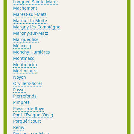
Longueil-Sainte-Marie
Machemont
Marest-sur-Matz
Mareuil-la-Motte
Margny-lès-Compiègne
Margny-sur-Matz
Marquéglise
Mélicocq
Monchy-Humières
Montmacq
Montmartin
Morlincourt
Noyon
Orvillers-Sorel
Passel
Pierrefonds
Pimprez
Plessis-de-Roye
Pont-l'Évêque (Oise)
Porquéricourt
Remy
Ressons-sur-Matz