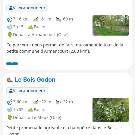
Visorandonneur
7,16 km
+61 m
-60 m
2h 15
Facile
Départ à Armancourt (Oise)
Ce parcours nous permet de faire quasiment le tour de la
petite commune d'Armancourt (2,03 km²).
Le Bois Godon
Visorandonneur
3,60 km
+22 m
-22 m
1h 05
Facile
Départ à Le Meux (Oise)
Petite promenade agréable et champêtre dans le Bois
Godon.