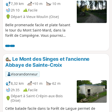
7,39 km
+10 m
-10 m
2h 10
Facile
Départ à Vieux-Moulin (Oise)
Belle promenade facile et plate faisant
le tour du Mont Saint-Mard, dans la
forêt de Compiègne. Vous pourrez
dominer la forêt à l'occasion de
plusieurs points de vue, découvrir des
arbres remarquables et vous désaltérer
à la Fontaine Maitre Jean. Deux accès en
Le Mont des Singes et l'ancienne
voiture sont possibles dont l'un voisin
Abbaye de Sainte-Croix
d'une aire de pique-nique ombragée.
Visorandonneur
8,32 km
+61 m
-62 m
2h 35
Facile
Départ à Saint-Crépin-aux-Bois
(Oise)
Cette balade facile dans la Forêt de Laigue permet de