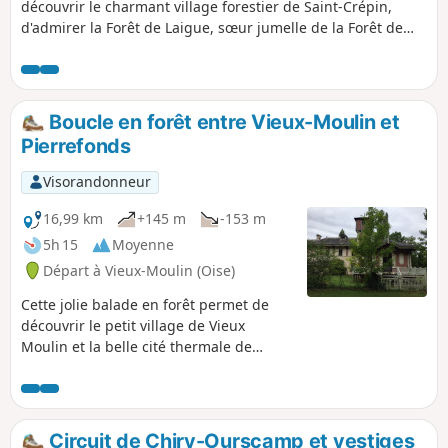
découvrir le charmant village forestier de Saint-Crépin,
d'admirer la Forêt de Laigue, sœur jumelle de la Forêt de
Compiègne, moins visitée mais toute aussi attrayante, et de
voir de jolis points de vue sur les reliefs boisés. Un pique-
nique est conseillé à l'ombre des arbres et face à la vue.
Circuit en boucle.
Boucle en forêt entre Vieux-Moulin et
Pierrefonds
Visorandonneur
16,99 km
+145 m
-153 m
5h 15
Moyenne
Départ à Vieux-Moulin (Oise)
Cette jolie balade en forêt permet de
découvrir le petit village de Vieux
Moulin et la belle cité thermale de
Pierrefonds, connue dans la France
entière pour son château médiéval du
XIXe siècle ! À voir aussi le Prieuré du
Mont Saint-Pierre, le Pavillon Eugénie et
Circuit de Chiry-Ourscamp et vestiges