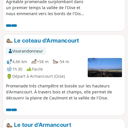
Agréable promenade surplombant dans
un premier temps la vallée de l'Oise et
nous emmenant vers les bords de l'Oise
devant l'île du Grand Peuple près de
laquelle furent découverts lors d'un
dragage de la rivière, un casque, des
lances, une épée, un vase pour certains
Le coteau d'Armancourt
vieux de plus de trois mille ans et
prouvant la présence de l'homme sur
Visorandonneur
cette île.
4,66 km
+58 m
-54 m
1h 30
Facile
Départ à Armancourt (Oise)
Promenade très champêtre et boisée sur les hauteurs
d'Armancourt. À travers bois et champs, elle permet de
découvrir la plaine de Caulmont et la vallée de l'Oise.
Le tour d'Armancourt