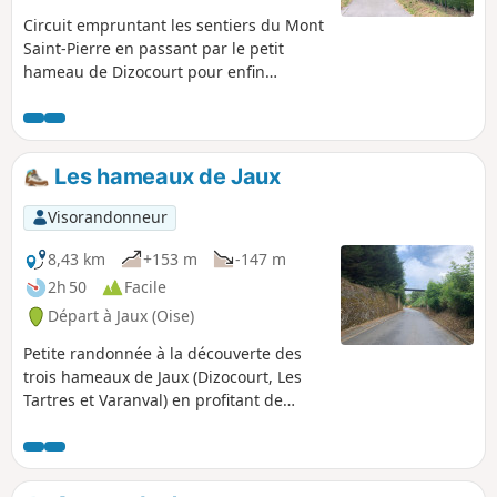
Circuit empruntant les sentiers du Mont
Saint-Pierre en passant par le petit
hameau de Dizocourt pour enfin
rejoindre le village de Jaux.
Les hameaux de Jaux
Visorandonneur
8,43 km
+153 m
-147 m
2h 50
Facile
Départ à Jaux (Oise)
Petite randonnée à la découverte des
trois hameaux de Jaux (Dizocourt, Les
Tartres et Varanval) en profitant de
belles vues sur la plaine et la vallée de
l'Oise.