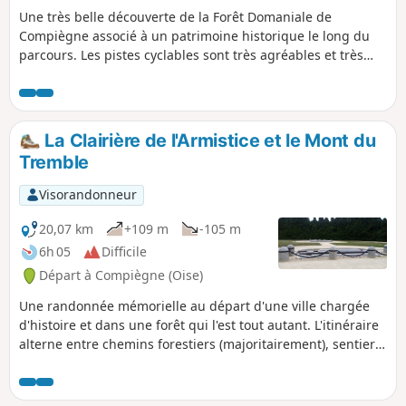
Une très belle découverte de la Forêt Domaniale de
Compiègne associé à un patrimoine historique le long du
parcours. Les pistes cyclables sont très agréables et très
roulantes avec des accès au patrimoine historique très
faciles et très proches du circuit.
La Clairière de l'Armistice et le Mont du
Tremble
Visorandonneur
20,07 km
+109 m
-105 m
6h 05
Difficile
Départ à Compiègne (Oise)
Une randonnée mémorielle au départ d'une ville chargée
d'histoire et dans une forêt qui l'est tout autant. L'itinéraire
alterne entre chemins forestiers (majoritairement), sentiers,
dont celui qui permet de faire une "ascension" du Mont du
Tremble, cheminement le long de l'Aisne et tronçons
urbains riches en patrimoine.