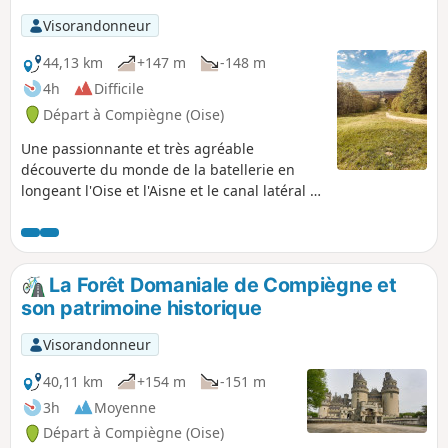
la petite Chapelle des Trois Chênes
Visorandonneur
inondées de jacinthes sauvages bleues
dans la dernière quinzaine d'avril.
44,13 km
+147 m
-148 m
4h
Difficile
Départ à Compiègne (Oise)
Une passionnante et très agréable
découverte du monde de la batellerie en
longeant l'Oise et l'Aisne et le canal latéral à
l'Oise. Découvrir la Cité Saint-Gobain à
Thourotte, puis, sillonner cette très belle
Forêt de Compiègne qui cache un lieu
historique comme la Clairière de l'Armistice,
La Forêt Domaniale de Compiègne et
des arbres remarquables, une vue
son patrimoine historique
impressionnante sur le Palais Impérial de
Compiègne.
Visorandonneur
40,11 km
+154 m
-151 m
3h
Moyenne
Départ à Compiègne (Oise)