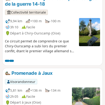
l'Étang Saint-Pierre au retour.
de la guerre 14-18
Collectivité territoriale
9,94 km
+100 m
-100 m
3h 10
Facile
Départ à Chiry-Ourscamp (Oise)
Ce circuit permet de comprendre ce que
Chiry-Ourscamp a subi lors du premier
conflit, étant le premier village allemand sur
la route de Paris. Vous découvrez ainsi que
nombreux vestiges de guerre et des
pupitres explicatifs. Sans oublier le
patrimoine de la commune, comme son
Promenade à Jaux
abbaye, son château et sa chapelle.
Visorandonneur
5,81 km
+136 m
-134 m
2h 05
Facile
Départ à Jaux (Oise)