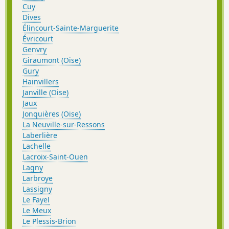
Cuy
Dives
Élincourt-Sainte-Marguerite
Évricourt
Genvry
Giraumont (Oise)
Gury
Hainvillers
Janville (Oise)
Jaux
Jonquières (Oise)
La Neuville-sur-Ressons
Laberlière
Lachelle
Lacroix-Saint-Ouen
Lagny
Larbroye
Lassigny
Le Fayel
Le Meux
Le Plessis-Brion