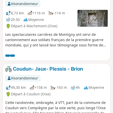
p
Visorandonneur
8,73 km
+116 m
-114 m
2h 50
Moyenne
Départ à Machemont (Oise)
Les spectaculaires carrières de Montigny ont servi de
cantonnement aux soldats français de la première guerre
mondiale, qui y ont laissé leur témoignage sous forme de
sculptures et de graffitis. Une association, la
Machemontoise, fait revivre ces lieux et y organise des
visites. Cette randonnée se propose de gagner à pied ces
carrières, principalement à travers bois, tout en passant en
Coudun- Jaux- Plessis - Brion
revue le patrimoine de la commune.
Visorandonneur
49,30 km
+158 m
-163 m
4h
Moyenne
Départ à Coudun (Oise)
Cette randonnée, ombragée, à VTT, part de la commune de
Coudun vers Compiègne par la voie verte, puis longe l'Oise