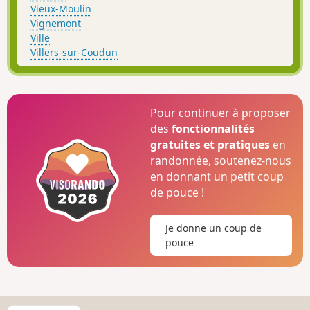
Vieux-Moulin
Vignemont
Ville
Villers-sur-Coudun
Pour continuer à proposer
des
fonctionnalités
gratuites et pratiques
en
randonnée, soutenez-nous
en donnant un petit coup
de pouce !
Je donne un coup de
pouce