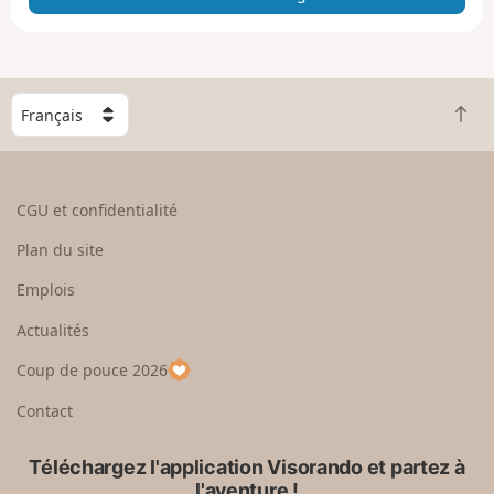
e
e
n
g
C
r
R
h
a
e
o
n
t
i
d
o
s
CGU et confidentialité
u
i
r
s
Plan du site
e
s
n
e
Emplois
h
z
Actualités
a
u
u
n
Coup de pouce 2026
t
p
a
Contact
y
s
Téléchargez l'application Visorando et partez à
l'aventure !