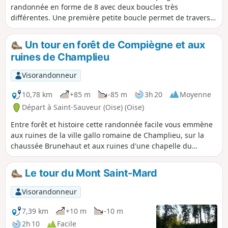
randonnée en forme de 8 avec deux boucles très
différentes. Une première petite boucle permet de traverser
le hameau de Champlieu avec les vestiges de sa chapelle
romane et de visiter un très beau site gallo-romain (théâtre,
Un tour en forêt de Compiègne et aux
thermes, temple). La seconde boucle, plus longue, est
ruines de Champlieu
essentiellement forestière.
Visorandonneur
10,78 km
+85 m
-85 m
3h 20
Moyenne
Départ à Saint-Sauveur (Oise) (Oise)
Entre forêt et histoire cette randonnée facile vous emmène
aux ruines de la ville gallo romaine de Champlieu, sur la
chaussée Brunehaut et aux ruines d'une chapelle du
Moyen-Âge. De beaux passages en forêt. La randonnée
peut se faire en famille ou en promenant son chien.
Le tour du Mont Saint-Mard
Visorandonneur
7,39 km
+10 m
-10 m
2h 10
Facile