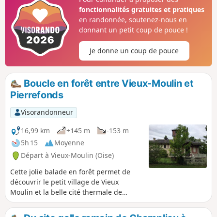
d'une jolie randonnée facile en forêt, le
fonctionnalités gratuites et pratiques
village de la Brévière et l'Étang Sainte-
en randonnée, soutenez-nous en
Pérrine.
donnant un petit coup de pouce !
Je donne un coup de pouce
Boucle en forêt entre Vieux-Moulin et
Pierrefonds
Visorandonneur
16,99 km
+145 m
-153 m
5h 15
Moyenne
Départ à Vieux-Moulin (Oise)
Cette jolie balade en forêt permet de
découvrir le petit village de Vieux
Moulin et la belle cité thermale de
Pierrefonds, connue dans la France
entière pour son château médiéval du