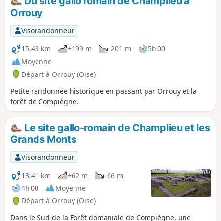
Du site gallo romain de Champlieu à
XIXe siècle ! À voir aussi le Prieuré du
Orrouy
Mont Saint-Pierre, le Pavillon Eugénie et
l'Étang Saint-Pierre au retour.
Visorandonneur
15,43 km
+199 m
-201 m
5h 00
Moyenne
Départ à Orrouy (Oise)
Petite randonnée historique en passant par Orrouy et la
forêt de Compiègne.
Le site gallo-romain de Champlieu et les
Grands Monts
Visorandonneur
13,41 km
+62 m
-66 m
4h 00
Moyenne
Départ à Orrouy (Oise)
Dans le Sud de la Forêt domaniale de Compiègne, une