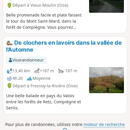
Départ à Vieux-Moulin (Oise)
Belle promenade facile et plate faisant
le tour du Mont Saint-Mard, dans la
forêt de Compiègne. Vous pourrez
dominer la forêt à l'occasion de
plusieurs points de vue, découvrir des
De clochers en lavoirs dans la vallée de
arbres remarquables et vous désaltérer
l'Automne
à la Fontaine Maitre Jean. Deux accès en
voiture sont possibles dont l'un voisin
Visorandonneur
d'une aire de pique-nique ombragée.
13,40 km
+187 m
-187 m
4h 20
Moyenne
Départ à Fresnoy-la-Rivière (Oise)
Une belle balade en pays du Valois
entre les forêts de Retz, Compiègne et
Senlis.
Pour plus de randonnées, utilisez notre
moteur de recherche