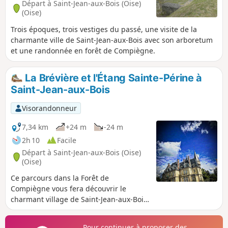
Départ à Saint-Jean-aux-Bois (Oise)
(Oise)
Trois époques, trois vestiges du passé, une visite de la
charmante ville de Saint-Jean-aux-Bois avec son arboretum
et une randonnée en forêt de Compiègne.
La Brévière et l'Étang Sainte-Périne à
Saint-Jean-aux-Bois
Visorandonneur
7,34 km
+24 m
-24 m
2h 10
Facile
Départ à Saint-Jean-aux-Bois (Oise)
(Oise)
Ce parcours dans la Forêt de
Compiègne vous fera découvrir le
charmant village de Saint-Jean-aux-Bois,
candidat de l'émission "le plus beaux
village de France", son abbaye et lors
Pour continuer à proposer des