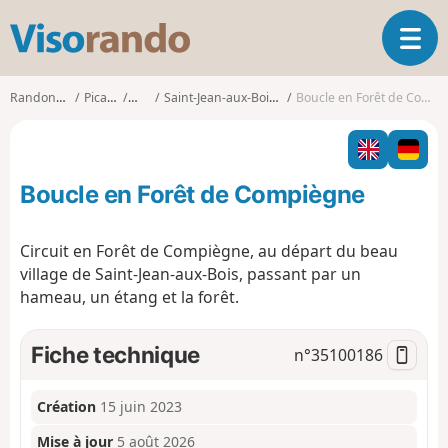
V
O
i
u
s
v
o
Randonnées
Picardie
Oise
Saint-Jean-aux-Bois (Oise)
Boucle en Forêt de Compiègne
r
r
i
a
r
n
l
d
Boucle en Forêt de Compiègne
a
o
n
a
Circuit en Forêt de Compiègne, au départ du beau
v
village de Saint-Jean-aux-Bois, passant par un
i
hameau, un étang et la forêt.
g
a
t
Fiche technique
n°
35100186
i
o
n
Création
15 juin 2023
Mise à jour
5 août 2026