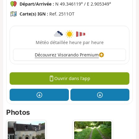
Départ/Arrivée :
N 49.346119° / E 2.905349°
Carte(s) IGN :
Ref. 2511OT
Météo détaillée heure par heure
Découvrez Visorando Premium
Ouvrir dans l'app
Photos