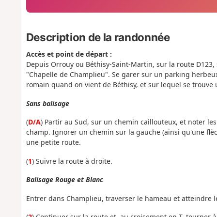
Description de la randonnée
Accès et point de départ :
Depuis Orrouy ou Béthisy-Saint-Martin, sur la route D123, 
"Chapelle de Champlieu". Se garer sur un parking herbeux 
romain quand on vient de Béthisy, et sur lequel se trouv
Sans balisage
(
D/A
) Partir au Sud, sur un chemin caillouteux, et noter le
champ. Ignorer un chemin sur la gauche (ainsi qu'une flèch
une petite route.
(
1
) Suivre la route à droite.
Balisage Rouge et Blanc
Entrer dans Champlieu, traverser le hameau et atteindre le
(
2
) Continuer sur la route et, au croisement en T, tourner à