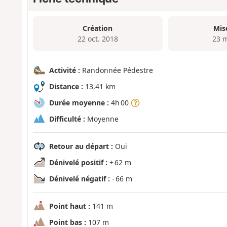
Création
Mis
22 oct. 2018
23 
Activité :
Randonnée Pédestre
Distance :
13,41 km
Durée moyenne :
4h 00
Difficulté :
Moyenne
Retour au départ :
Oui
Dénivelé positif :
+ 62 m
Dénivelé négatif :
- 66 m
Point haut :
141 m
Point bas :
107 m