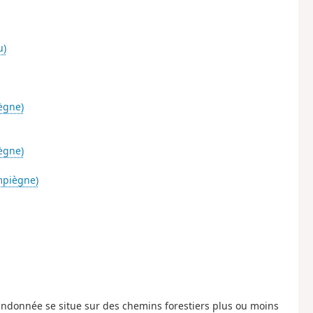
u)
ègne)
ègne)
mpiègne)
ndonnée se situe sur des chemins forestiers plus ou moins