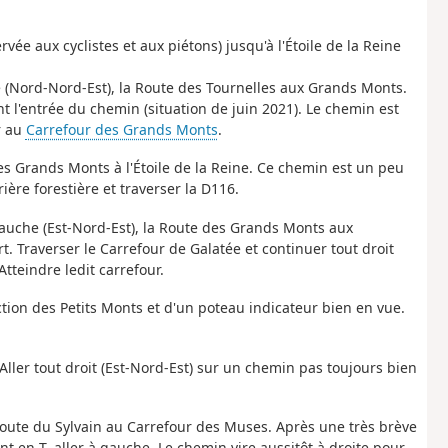
vée aux cyclistes et aux piétons) jusqu'à l'Étoile de la Reine
(Nord-Nord-Est), la Route des Tournelles aux Grands Monts.
 l'entrée du chemin (situation de juin 2021). Le chemin est
r au
Carrefour des Grands Monts
.
es Grands Monts à l'Étoile de la Reine. Ce chemin est un peu
ère forestière et traverser la D116.
gauche (Est-Nord-Est), la Route des Grands Monts aux
t. Traverser le Carrefour de Galatée et continuer tout droit
 Atteindre ledit carrefour.
ion des Petits Monts et d'un poteau indicateur bien en vue.
Aller tout droit (Est-Nord-Est) sur un chemin pas toujours bien
oute du Sylvain au Carrefour des Muses. Après une très brève
t en T, aller à gauche. Le chemin vire aussitôt à droite pour