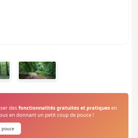
oser des
fonctionnalités gratuites et pratiques
en
us en donnant un petit coup de pouce !
e pouce