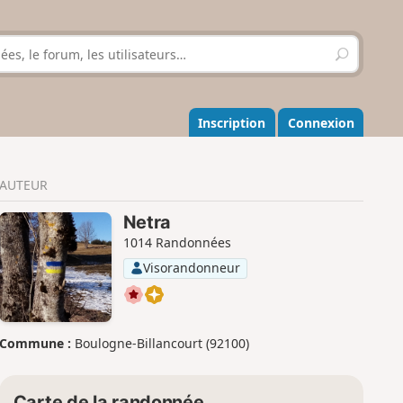
R
e
c
h
e
Inscription
Connexion
r
c
h
AUTEUR
e
r
Netra
1014 Randonnées
Visorandonneur
Commune :
Boulogne-Billancourt (92100)
Carte de la randonnée