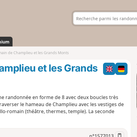
mium
omain de Champlieu et les Grands Monts
hamplieu et les Grands
ne randonnée en forme de 8 avec deux boucles très
traverser le hameau de Champlieu avec les vestiges de
allo-romain (théâtre, thermes, temple). La seconde
n°
1577013