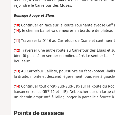
rejoindre le Carrefour des Muses.
Balisage Rouge et Blanc
®
(
10
) Continuer en face sur la Route Tournante avec le GR
(
14
), le chemin balisé va demeurer en bordure de plateau, 
(
11
) Traverser la D116 au Carrefour de Diane et continuer t
(
12
) Traverser une autre route au Carrefour des Éluas et sui
bientôt place à un sentier en milieu aéré. Le sentier balis
bouleaux.
(
13
) Au Carrefour Callisto, poursuivre en face (poteau-bali
la droite, monte et descend légèrement, puis vire à gauch
(
14
) Continuer tout droit (Sud-Sud-Est) sur la Route du Roc
®
liaison entre les GR
12 et 11B). Déboucher sur un large ch
un chemin emprunté à l'aller, longer la parcelle clôturée 
Points de passage