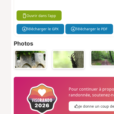
Ouvrir dans l'app
Télécharger le GPX
Télécharger le PDF
Photos
Pour continuer à prop
randonnée, soutenez-no
Je donne un coup d