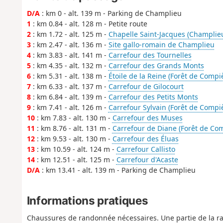
D/A
: km 0 - alt. 139 m - Parking de Champlieu
1
: km 0.84 - alt. 128 m - Petite route
2
: km 1.72 - alt. 125 m -
Chapelle Saint-Jacques (Champlie
3
: km 2.47 - alt. 136 m -
Site gallo-romain de Champlieu
4
: km 3.83 - alt. 141 m -
Carrefour des Tournelles
5
: km 4.35 - alt. 132 m -
Carrefour des Grands Monts
6
: km 5.31 - alt. 138 m -
Étoile de la Reine (Forêt de Compi
7
: km 6.33 - alt. 137 m -
Carrefour de Gilocourt
8
: km 6.84 - alt. 139 m -
Carrefour des Petits Monts
9
: km 7.41 - alt. 126 m -
Carrefour Sylvain (Forêt de Compi
10
: km 7.83 - alt. 130 m -
Carrefour des Muses
11
: km 8.76 - alt. 131 m -
Carrefour de Diane (Forêt de Co
12
: km 9.53 - alt. 130 m -
Carrefour des Éluas
13
: km 10.59 - alt. 124 m -
Carrefour Callisto
14
: km 12.51 - alt. 125 m -
Carrefour d'Acaste
D/A
: km 13.41 - alt. 139 m - Parking de Champlieu
Informations pratiques
Chaussures de randonnée nécessaires. Une partie de la ra