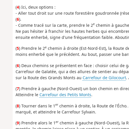
(
4
) Ici, deux options :
- Aller tout droit sur une route forestière goudronnée (réser
(
6
).
e
- Comme tracé sur la carte, prendre le 2
chemin à gauche 
Ne pas hésiter à franchir les hautes herbes qui encombrent
ensuite enherbé, signe d'une fréquentation faible. Abouti
e
(
5
) Prendre le 2
chemin à droite (Est-Nord-Est), la Route d
moins enherbé que le précédent. Au bout, passer une barri
(
6
) Deux chemins se présentent en face : choisir celui de 
Carrefour de Galatée, qui a des allures de sentier au dépar
sur la Route des Grands Monts au
Carrefour de Gilocourt
.
(
7
) Prendre à gauche (Nord-Ouest) un bon chemin en direct
Atteindre le
Carrefour des Petits Monts
.
er
(
8
) Tourner dans le 1
chemin à droite, la Route de l'Écho. 
marqué, et atteindre le Carrefour Sylvain.
er
(
9
) Prendre alors le 1
chemin à gauche (Nord-Ouest), la R
montée, le chemin laisse place à un sentier. À un croisemen