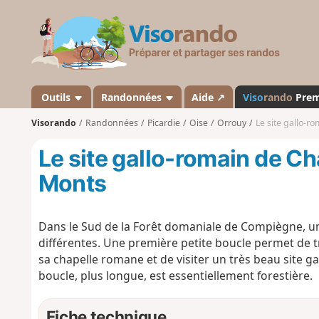
V
i
s
o
r
a
Outils
Randonnées
Aide ↗
Viso
rando
Pre
n
Visorando
Randonnées
Picardie
Oise
Orrouy
Le site gallo-r
d
o
Le site gallo-romain de C
Monts
Dans le Sud de la Forêt domaniale de Compiègne, u
différentes. Une première petite boucle permet de 
sa chapelle romane et de visiter un très beau site g
boucle, plus longue, est essentiellement forestière.
Fiche technique