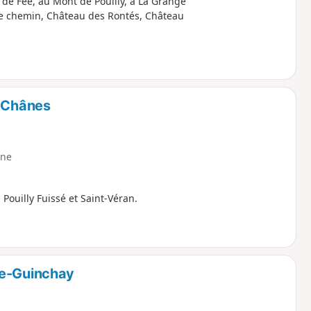
 de Fée, au Mont de Pouilly, à La Grange
le chemin, Château des Rontés, Château
e Chânes
ne
ouilly Fuissé et Saint-Véran.
de-Guinchay