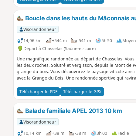
Boucle dans les hauts du Mâconnais a
Visorandonneur
14,96 km
+544 m
-541 m
5h 50
Moyen
Départ à Chasselas (Saône-et-Loire)
Une magnifique randonnée au départ de Chasselas. Vous p
les deux roches, Solutré et Vergisson, depuis le Mont de P
grange du bois. Vous découvrirez le paysage viticole ainsi
avec la Grange du Bois. Une randonnée sportive qui ravir
Télécharger le PDF
Télécharger le GPX
Balade familiale APEL 2013 10 km
Visorandonneur
10,14 km
+38 m
-38 m
3h 00
Facile