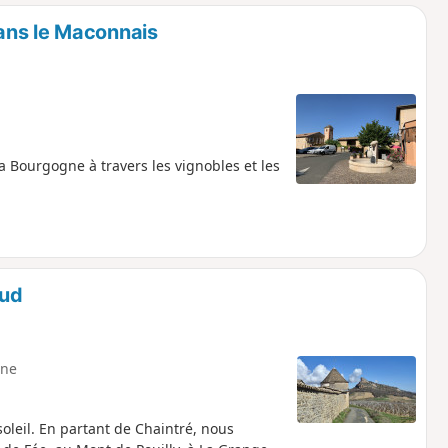
o
a
ans le Maconnais
i
m
p
a Bourgogne à travers les vignobles et les
Sud
ne
oleil. En partant de Chaintré, nous