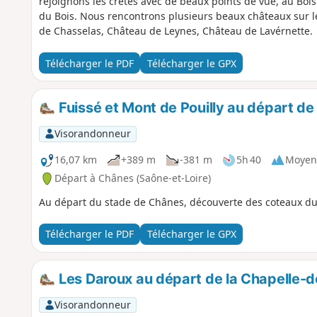
rejoignons les crêtes avec de beaux points de vue, au Bois
du Bois. Nous rencontrons plusieurs beaux châteaux sur 
de Chasselas, Château de Leynes, Château de Lavérnette.
Télécharger le PDF
Télécharger le GPX
Fuissé et Mont de Pouilly au départ d
Visorandonneur
16,07 km
+389 m
-381 m
5h 40
Moyen
Départ à Chânes (Saône-et-Loire)
Au départ du stade de Chânes, découverte des coteaux du P
Télécharger le PDF
Télécharger le GPX
Les Daroux au départ de la Chapelle-
Visorandonneur