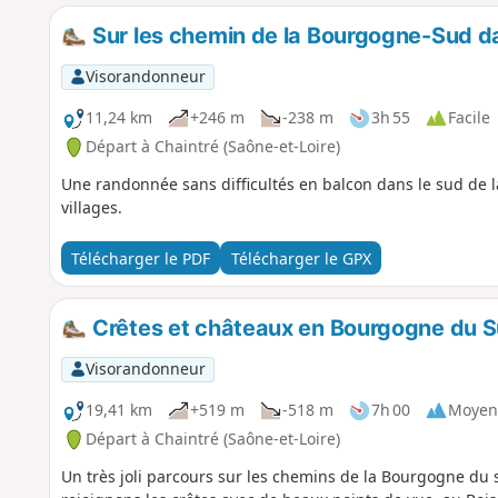
Sur les chemin de la Bourgogne-Sud d
Visorandonneur
11,24 km
+246 m
-238 m
3h 55
Facile
Départ à Chaintré (Saône-et-Loire)
Une randonnée sans difficultés en balcon dans le sud de l
villages.
Télécharger le PDF
Télécharger le GPX
Crêtes et châteaux en Bourgogne du 
Visorandonneur
19,41 km
+519 m
-518 m
7h 00
Moyen
Départ à Chaintré (Saône-et-Loire)
Un très joli parcours sur les chemins de la Bourgogne du s