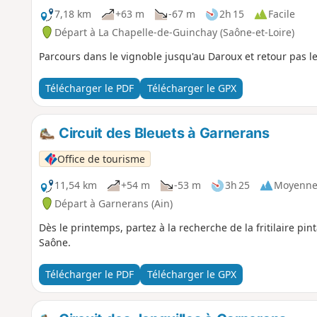
7,18 km
+63 m
-67 m
2h 15
Facile
Départ à La Chapelle-de-Guinchay (Saône-et-Loire)
Parcours dans le vignoble jusqu'au Daroux et retour pas l
Télécharger le PDF
Télécharger le GPX
Circuit des Bleuets à Garnerans
Office de tourisme
11,54 km
+54 m
-53 m
3h 25
Moyenn
Départ à Garnerans (Ain)
Dès le printemps, partez à la recherche de la fritilaire p
Saône.
Télécharger le PDF
Télécharger le GPX