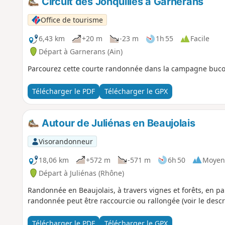
Circuit des Jonquilles à Garnerans
Office de tourisme
6,43 km
+20 m
-23 m
1h 55
Facile
Départ à Garnerans (Ain)
Parcourez cette courte randonnée dans la campagne bucoli
Télécharger le PDF
Télécharger le GPX
Autour de Juliénas en Beaujolais
Visorandonneur
18,06 km
+572 m
-571 m
6h 50
Moyen
Départ à Juliénas (Rhône)
Randonnée en Beaujolais, à travers vignes et forêts, en par
randonnée peut être raccourcie ou rallongée (voir le descri
Télécharger le PDF
Télécharger le GPX