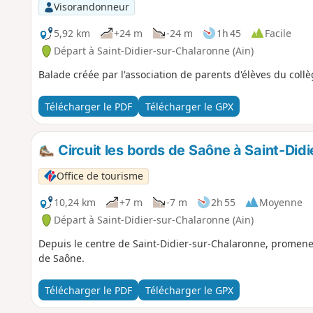
Visorandonneur
5,92 km
+24 m
-24 m
1h 45
Facile
Départ à Saint-Didier-sur-Chalaronne (Ain)
Balade créée par l'association de parents d'élèves du collè
Télécharger le PDF
Télécharger le GPX
Circuit les bords de Saône à Saint-Did
Office de tourisme
10,24 km
+7 m
-7 m
2h 55
Moyenne
Départ à Saint-Didier-sur-Chalaronne (Ain)
Depuis le centre de Saint-Didier-sur-Chalaronne, promene
de Saône.
Télécharger le PDF
Télécharger le GPX