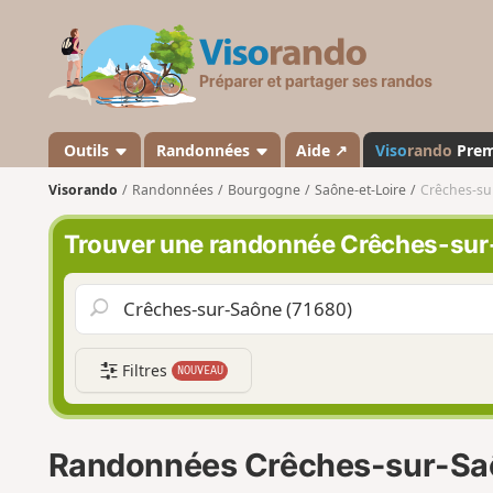
V
i
s
o
r
a
Outils
Randonnées
Aide ↗
Viso
rando
Pre
n
Visorando
Randonnées
Bourgogne
Saône-et-Loire
Crêches-su
d
o
Trouver une randonnée Crêches-su
Filtres
NOUVEAU
Randonnées Crêches-sur-Sa