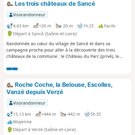
Les trois châteaux de Sancé
p
Visorandonneur
4,63 km
+20 m
-20 m
1h 25
Facile
Départ à Sancé (Saône-et-Loire)
Randonnée au cœur du village de Sancé et dans sa
campagne proche pour aller à la découverte des trois
châteaux de la commune : le Château du Parc (privé), le
Château de Châtenay (privé) et le Château Lapalus
(propriété communale).
Roche Coche, la Belouse, Escolles,
Vanzé depuis Verzé
Visorandonneur
15,13 km
+444 m
-442 m
5h 35
Moyenne
Départ à Verzé (Saône-et-Loire)