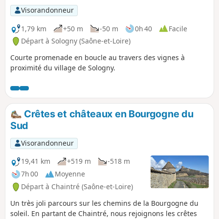
Visorandonneur
1,79 km
+50 m
-50 m
0h 40
Facile
Départ à Sologny (Saône-et-Loire)
Courte promenade en boucle au travers des vignes à
proximité du village de Sologny.
Crêtes et châteaux en Bourgogne du
Sud
Visorandonneur
19,41 km
+519 m
-518 m
7h 00
Moyenne
Départ à Chaintré (Saône-et-Loire)
Un très joli parcours sur les chemins de la Bourgogne du
soleil. En partant de Chaintré, nous rejoignons les crêtes