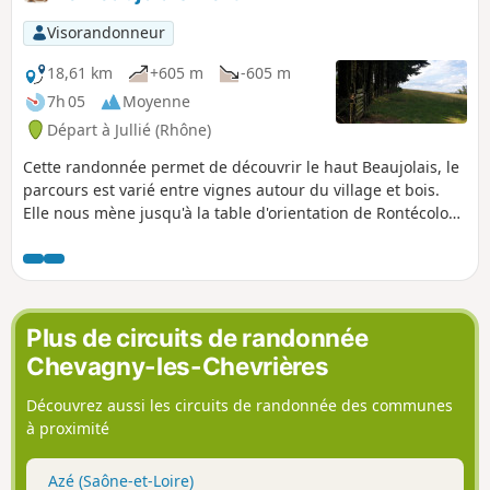
Visorandonneur
18,61 km
+605 m
-605 m
7h 05
Moyenne
Départ à Jullié (Rhône)
Cette randonnée permet de découvrir le haut Beaujolais, le
parcours est varié entre vignes autour du village et bois.
Elle nous mène jusqu'à la table d'orientation de Rontécolon,
point culminant du parcours et passe au Col de la Sibérie
où se trouve une stèle en mémoire des martyrs de la
résistance.
Plus de circuits de randonnée
Chevagny-les-Chevrières
Découvrez aussi les circuits de randonnée des communes
à proximité
Azé (Saône-et-Loire)