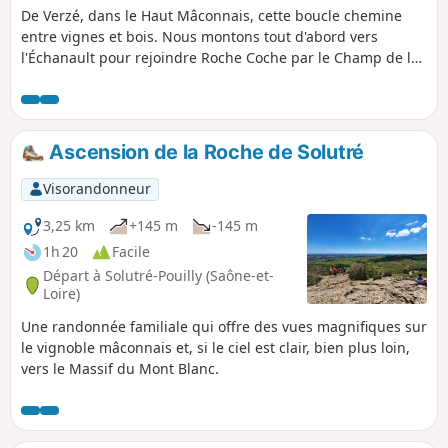
De Verzé, dans le Haut Mâconnais, cette boucle chemine
entre vignes et bois. Nous montons tout d'abord vers
l'Échanault pour rejoindre Roche Coche par le Champ de la
Boivine. Le site de la table d'orientation de Roche Coche
offre un beau panorama sur le Val Lamartine, la Roche de
Solutré, et au large les Hauts du Beaujolais. Il faut ensuite
remonter vers les Bruyères, puis descendre à Chanaud et
Ascension de la Roche de Solutré
virer au Nord-Est vers Escolles et la direction de Vanzé pour
revenir à Verzé.
Visorandonneur
3,25 km
+145 m
-145 m
1h 20
Facile
Départ à Solutré-Pouilly (Saône-et-
Loire)
Une randonnée familiale qui offre des vues magnifiques sur
le vignoble mâconnais et, si le ciel est clair, bien plus loin,
vers le Massif du Mont Blanc.