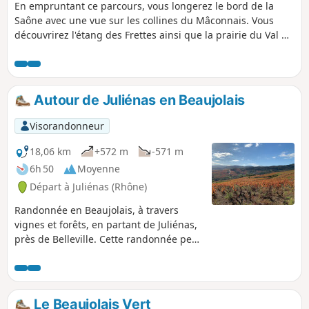
En empruntant ce parcours, vous longerez le bord de la
Saône avec une vue sur les collines du Mâconnais. Vous
découvrirez l'étang des Frettes ainsi que la prairie du Val de
Saône. Vous aurez la possibilité de vous promener au
centre du village fleuri où vous pourrez découvrir un
calvaire et l'église récemment restaurée.
Autour de Juliénas en Beaujolais
Visorandonneur
18,06 km
+572 m
-571 m
6h 50
Moyenne
Départ à Juliénas (Rhône)
Randonnée en Beaujolais, à travers
vignes et forêts, en partant de Juliénas,
près de Belleville. Cette randonnée peut
être raccourcie ou rallongée (voir le
descriptif).
Le Beaujolais Vert