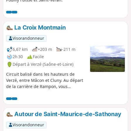
La Croix Montmain
Visorandonneur
6,67 km
+203 m
-211 m
2h 30
Facile
Départ à Verzé (Saône-et-Loire)
Circuit balisé dans les hauteurs de
Verzé, entre Mâcon et Cluny. Au départ
de la carrière de Rampon, vous
traverserez les bois de Verzé pour
remonter ensuite sur la Croix Montmain.
Vous suivrez le Chemin des Chevaliers
(GR®) avec une vue magnifique sur le
Autour de Saint-Maurice-de-Sathonay
Val Lamartinien et le château de Berzé-
le-Chatel. Au retour, vous traverserez le
Visorandonneur
hameau des Tardys. La boucle se