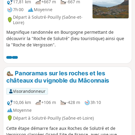
17,81 km
+667 m
-667 m
7h 00
Moyenne
Départ à Solutré-Pouilly (Saône-et-
Loire)
Magnifique randonnée en Bourgogne permettant de
découvrir la "Roche de Solutré" (lieu touristique) ainsi que
la "Roche de Vergisson".
Panoramas sur les roches et les
châteaux du vignoble du Mâconnais
Visorandonneur
10,06 km
+106 m
-428 m
3h 10
Moyenne
Départ à Solutré-Pouilly (Saône-et-Loire)
Cette étape démarre face aux Roches de Solutré et de
Vergisson classées Grand Site de France, avec une vue