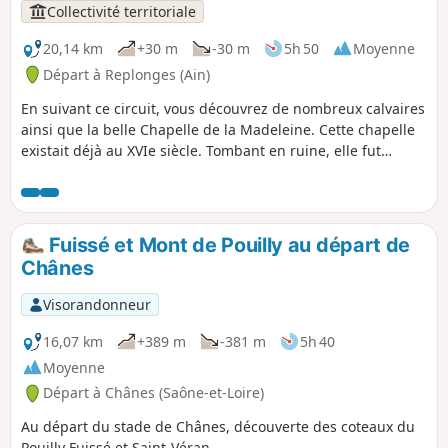
Collectivité territoriale
20,14 km
+30 m
-30 m
5h 50
Moyenne
Départ à Replonges (Ain)
En suivant ce circuit, vous découvrez de nombreux calvaires
ainsi que la belle Chapelle de la Madeleine. Cette chapelle
existait déjà au XVIe siècle. Tombant en ruine, elle fut
rénovée en 1938.
Fuissé et Mont de Pouilly au départ de
Chânes
Visorandonneur
16,07 km
+389 m
-381 m
5h 40
Moyenne
Départ à Chânes (Saône-et-Loire)
Au départ du stade de Chânes, découverte des coteaux du
Pouilly Fuissé et Saint-Véran.