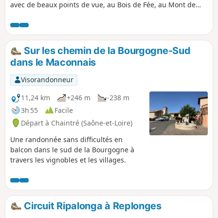
avec de beaux points de vue, au Bois de Fée, au Mont de
Pouilly, à La Grange du Bois. Nous rencontrons plusieurs
beaux châteaux sur le chemin, Château des Rontés,
Château de Chasselas, Château de Leynes, Château de
Lavérnette.
Sur les chemin de la Bourgogne-Sud
dans le Maconnais
Visorandonneur
11,24 km
+246 m
-238 m
3h 55
Facile
Départ à Chaintré (Saône-et-Loire)
Une randonnée sans difficultés en
balcon dans le sud de la Bourgogne à
travers les vignobles et les villages.
Circuit Ripalonga à Replonges