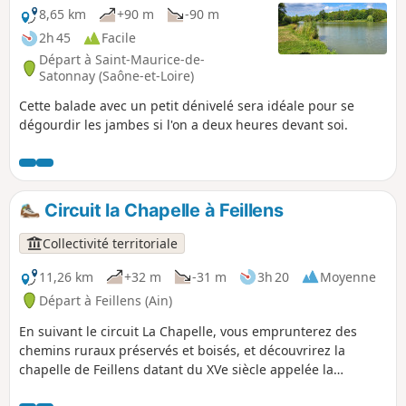
termine par un chemin pittoresque avec
8,65 km
+90 m
-90 m
une vue sur les pâtures.
2h 45
Facile
Départ à Saint-Maurice-de-
Satonnay (Saône-et-Loire)
Cette balade avec un petit dénivelé sera idéale pour se
dégourdir les jambes si l'on a deux heures devant soi.
Circuit la Chapelle à Feillens
Collectivité territoriale
11,26 km
+32 m
-31 m
3h 20
Moyenne
Départ à Feillens (Ain)
En suivant le circuit La Chapelle, vous emprunterez des
chemins ruraux préservés et boisés, et découvrirez la
chapelle de Feillens datant du XVe siècle appelée la
Chapelle de la Vierge. La chapelle romane fut la première