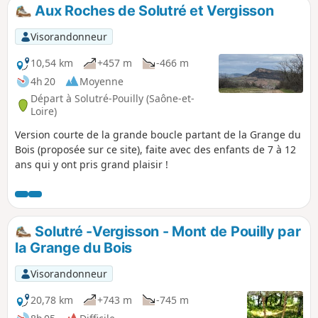
Aux Roches de Solutré et Vergisson
Visorandonneur
10,54 km
+457 m
-466 m
4h 20
Moyenne
Départ à Solutré-Pouilly (Saône-et-
Loire)
Version courte de la grande boucle partant de la Grange du
Bois (proposée sur ce site), faite avec des enfants de 7 à 12
ans qui y ont pris grand plaisir !
Solutré -Vergisson - Mont de Pouilly par
la Grange du Bois
Visorandonneur
20,78 km
+743 m
-745 m