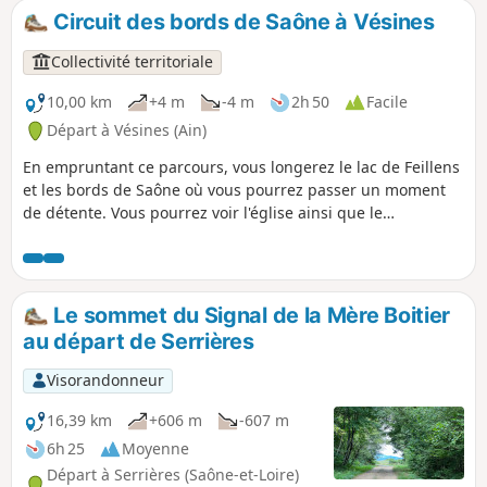
Circuit des bords de Saône à Vésines
Collectivité territoriale
10,00 km
+4 m
-4 m
2h 50
Facile
Départ à Vésines (Ain)
En empruntant ce parcours, vous longerez le lac de Feillens
et les bords de Saône où vous pourrez passer un moment
de détente. Vous pourrez voir l'église ainsi que le
pigeonnier situé à l'entrée du village L'église fut consacrée
le 25 novembre 1819. Elle a été rénovée et agrandie dans
les années 1868-1869. Circuit pédestre interdit aux
véhicules à moteur.
Le sommet du Signal de la Mère Boitier
au départ de Serrières
Visorandonneur
16,39 km
+606 m
-607 m
6h 25
Moyenne
Départ à Serrières (Saône-et-Loire)