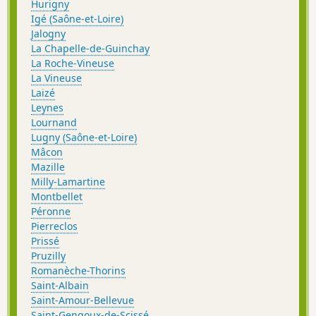
Hurigny
Igé (Saône-et-Loire)
Jalogny
La Chapelle-de-Guinchay
La Roche-Vineuse
La Vineuse
Laizé
Leynes
Lournand
Lugny (Saône-et-Loire)
Mâcon
Mazille
Milly-Lamartine
Montbellet
Péronne
Pierreclos
Prissé
Pruzilly
Romanèche-Thorins
Saint-Albain
Saint-Amour-Bellevue
Saint-Gengoux-de-Scissé