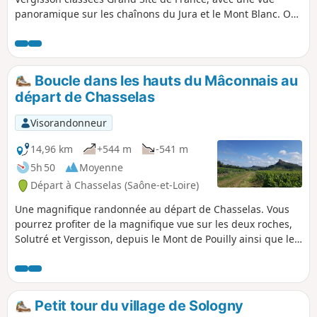
panoramique sur les chaînons du Jura et le Mont Blanc. On
traverse deux zones naturelles d'intérêt écologique,
faunistique et floristique (ZNIEFF) et des vignobles
renommés (Pouilly-Fuissé, Pouilly-Vinzelles) où l'on domine
les châteaux de Chasselas et de Vinzelles.
Boucle dans les hauts du Mâconnais au
départ de Chasselas
Visorandonneur
14,96 km
+544 m
-541 m
5h 50
Moyenne
Départ à Chasselas (Saône-et-Loire)
Une magnifique randonnée au départ de Chasselas. Vous
pourrez profiter de la magnifique vue sur les deux roches,
Solutré et Vergisson, depuis le Mont de Pouilly ainsi que les
beaux chemins de la grange du bois. Vous découvrirez le
paysage viticole ainsi que les champs et forêts de la région
avec la Grange du Bois. Une randonnée sportive qui ravira
les amoureux du grand air.
Petit tour du village de Sologny