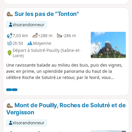
remontons vers la Fontaine Marguerite sur le versant Nord-
Est de la Mère Boitier. Le retour par le hameau des
Sur les pas de "Tonton"
Provenchères et les Monterrains nous offrent de très belles
vues.
Visorandonneur
7,03 km
+288 m
-286 m
2h 50
Moyenne
Départ à Solutré-Pouilly (Saône-et-
Loire)
Une ravissante balade au milieu des buis, puis des vignes,
avec en prime, un splendide panorama du haut de la
célèbre Roche de Solutré.Le retour, par le Nord, vous
permet de sortir du chemin officiel et de son flot
touristique. Il n'est plus possible de garer son véhicule sur
le parking de départ de la balade. Il y a d'autres possibilités
au dessus.
Mont de Pouilly, Roches de Solutré et de
Vergisson
Visorandonneur