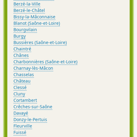
Berzé-la-Ville
Berzé-le-Châtel
Bissy-la-Mâconnaise
Blanot (Saône-et-Loire)
Bourgvilain
Burgy
Bussières (Saône-et-Loire)
Chaintré
Chânes
Charbonnières (Saône-et-Loire)
Charnay-lès-Mâcon
Chasselas
Château
Clessé
Cluny
Cortambert
Crêches-sur-Saône
Davayé
Donzy-le-Pertuis
Fleurville
Fuissé