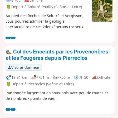
8h 05
Difficile
Départ à Solutré-Pouilly (Saône-et-Loire)
Au pied des Roches de Solutré et Vergisson,
vous pourrez admirer la géologie
spectaculaire de ces 2deuxéperons rocheux et
de leurs sommets. Vous bénéficierez de
superbes vues panoramiques sur le
Beaujolais, la Vallée de la Saône et le Val
Lamartine.Ce long parcours vous fera
Col des Enceints par les Provenchères
emprunter le GR®®76 dans la fraîcheur
et les Fougères depuis Pierreclos
forestière du Bois des Bruyères.Au retour,
vous pourrez admirer Chasselas, Mâcon, la
Visorandonneur
vallée de la Saône voire les Alpes depuis la
Grange du Bois et le sommet du Mont de
19,81 km
+751 m
-750 m
7h 50
Difficile
Pouilly.
Départ à Pierreclos (Saône-et-Loire)
Randonnée largement en sous-bois avec peu de routes et
de nombreux points de vue.