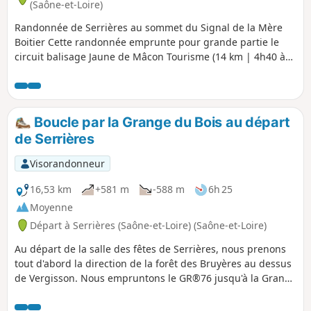
(Saône-et-Loire)
Randonnée de Serrières au sommet du Signal de la Mère
Boitier Cette randonnée emprunte pour grande partie le
circuit balisage Jaune de Mâcon Tourisme (14 km | 4h40 à
pied), téléchargeable ici et pour une autre partie le circuit
des Crêtes, balisé en Bleu de la Mère Boitier au hameau Les
Guérins.
Boucle par la Grange du Bois au départ
de Serrières
Visorandonneur
16,53 km
+581 m
-588 m
6h 25
Moyenne
Départ à Serrières (Saône-et-Loire) (Saône-et-Loire)
Au départ de la salle des fêtes de Serrières, nous prenons
tout d'abord la direction de la forêt des Bruyères au dessus
de Vergisson. Nous empruntons le GR®76 jusqu'à la Grange
du Bois. Puis nous redescendrons sur les bords de la Petite
Grosne en direction de Burnaizé et les Guèrins. Nous