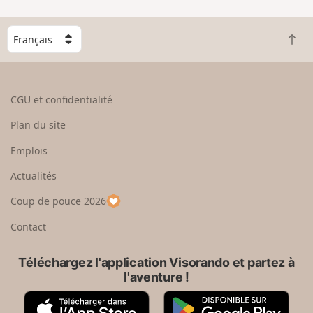
C
R
h
e
o
t
i
o
s
CGU et confidentialité
u
i
r
s
Plan du site
e
s
n
e
Emplois
h
z
Actualités
a
u
u
n
Coup de pouce 2026
t
p
a
Contact
y
s
Téléchargez l'application Visorando et partez à
l'aventure !
A
G
p
o