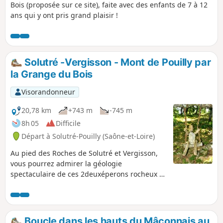
Bois (proposée sur ce site), faite avec des enfants de 7 à 12
ans qui y ont pris grand plaisir !
Solutré -Vergisson - Mont de Pouilly par
la Grange du Bois
Visorandonneur
20,78 km
+743 m
-745 m
8h 05
Difficile
Départ à Solutré-Pouilly (Saône-et-Loire)
Au pied des Roches de Solutré et Vergisson,
vous pourrez admirer la géologie
spectaculaire de ces 2deuxéperons rocheux et
de leurs sommets. Vous bénéficierez de
superbes vues panoramiques sur le
Beaujolais, la Vallée de la Saône et le Val
Lamartine.Ce long parcours vous fera
Boucle dans les hauts du Mâconnais au