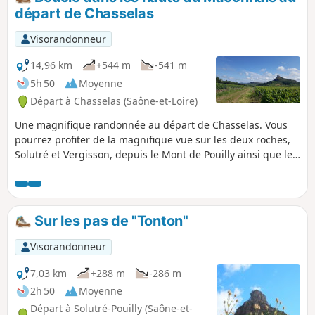
emprunter le GR®®76 dans la fraîcheur
départ de Chasselas
forestière du Bois des Bruyères.Au retour,
vous pourrez admirer Chasselas, Mâcon, la
Visorandonneur
vallée de la Saône voire les Alpes depuis la
Grange du Bois et le sommet du Mont de
14,96 km
+544 m
-541 m
Pouilly.
5h 50
Moyenne
Départ à Chasselas (Saône-et-Loire)
Une magnifique randonnée au départ de Chasselas. Vous
pourrez profiter de la magnifique vue sur les deux roches,
Solutré et Vergisson, depuis le Mont de Pouilly ainsi que les
beaux chemins de la grange du bois. Vous découvrirez le
paysage viticole ainsi que les champs et forêts de la région
avec la Grange du Bois. Une randonnée sportive qui ravira
les amoureux du grand air.
Sur les pas de "Tonton"
Visorandonneur
7,03 km
+288 m
-286 m
2h 50
Moyenne
Départ à Solutré-Pouilly (Saône-et-