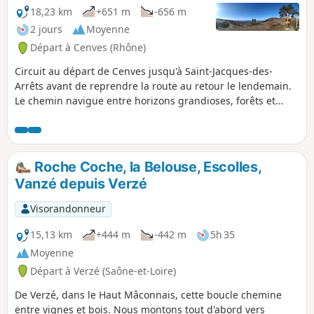
18,23 km
+651 m
-656 m
2 jours
Moyenne
Départ à Cenves (Rhône)
Circuit au départ de Cenves jusqu'à Saint-Jacques-des-
Arrêts avant de reprendre la route au retour le lendemain.
Le chemin navigue entre horizons grandioses, forêts et
pâturages sur ce territoire de caractère.
Roche Coche, la Belouse, Escolles,
Vanzé depuis Verzé
Visorandonneur
15,13 km
+444 m
-442 m
5h 35
Moyenne
Départ à Verzé (Saône-et-Loire)
De Verzé, dans le Haut Mâconnais, cette boucle chemine
entre vignes et bois. Nous montons tout d'abord vers