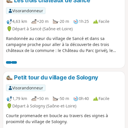
Les trois châteaux de Sancé
Visorandonneur
4,63 km
+20 m
-20 m
1h 25
Facile
Départ à Sancé (Saône-et-Loire)
Randonnée au cœur du village de Sancé et dans sa
campagne proche pour aller à la découverte des trois
châteaux de la commune : le Château du Parc (privé), le
Château de Châtenay (privé) et le Château Lapalus
(propriété communale).
Petit tour du village de Sologny
Visorandonneur
1,79 km
+50 m
-50 m
0h 40
Facile
Départ à Sologny (Saône-et-Loire)
Courte promenade en boucle au travers des vignes à
proximité du village de Sologny.