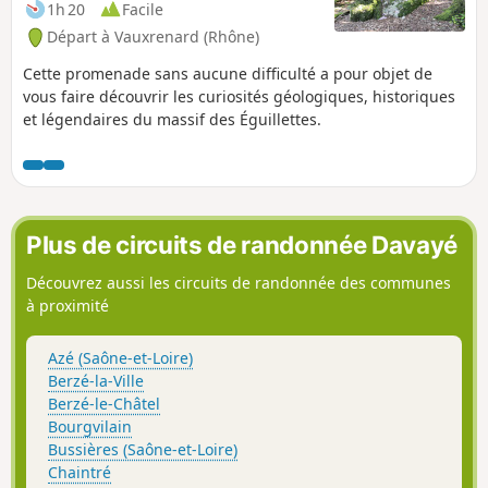
1h 20
Facile
Départ à Vauxrenard (Rhône)
Cette promenade sans aucune difficulté a pour objet de
vous faire découvrir les curiosités géologiques, historiques
et légendaires du massif des Éguillettes.
Plus de circuits de randonnée Davayé
Découvrez aussi les circuits de randonnée des communes
à proximité
Azé (Saône-et-Loire)
Berzé-la-Ville
Berzé-le-Châtel
Bourgvilain
Bussières (Saône-et-Loire)
Chaintré