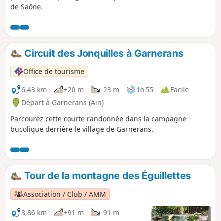
de Saône.
Circuit des Jonquilles à Garnerans
Office de tourisme
6,43 km
+20 m
-23 m
1h 55
Facile
Départ à Garnerans (Ain)
Parcourez cette courte randonnée dans la campagne
bucolique derrière le village de Garnerans.
Tour de la montagne des Éguillettes
Association / Club / AMM
3,86 km
+91 m
-91 m