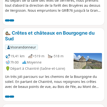
Au départ de la salle des fêtes de Serrières, nous prenons
tout d'abord la direction de la forêt des Bruyères au dessus
de Vergisson. Nous empruntons le GR®76 jusqu'à la Grange
du Bois. Puis nous redescendrons sur les bords de la Petite
Grosne en direction de Burnaizé et les Guèrins. Nous
remontons vers la Fontaine Marguerite sur le versant Nord-
Est de la Mère Boitier. Le retour par le hameau des
Crêtes et châteaux en Bourgogne du
Provenchères et les Monterrains nous offrent de très belles
Sud
vues.
Visorandonneur
19,41 km
+519 m
-518 m
7h 00
Moyenne
Départ à Chaintré (Saône-et-Loire)
Un très joli parcours sur les chemins de la Bourgogne du
soleil. En partant de Chaintré, nous rejoignons les crêtes
avec de beaux points de vue, au Bois de Fée, au Mont de
Pouilly, à La Grange du Bois. Nous rencontrons plusieurs
beaux châteaux sur le chemin, Château des Rontés,
Château de Chasselas, Château de Leynes, Château de
Lavérnette.