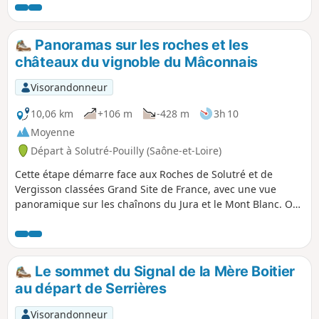
Panoramas sur les roches et les
châteaux du vignoble du Mâconnais
Visorandonneur
10,06 km
+106 m
-428 m
3h 10
Moyenne
Départ à Solutré-Pouilly (Saône-et-Loire)
Cette étape démarre face aux Roches de Solutré et de
Vergisson classées Grand Site de France, avec une vue
panoramique sur les chaînons du Jura et le Mont Blanc. On
traverse deux zones naturelles d'intérêt écologique,
faunistique et floristique (ZNIEFF) et des vignobles
renommés (Pouilly-Fuissé, Pouilly-Vinzelles) où l'on domine
les châteaux de Chasselas et de Vinzelles.
Le sommet du Signal de la Mère Boitier
au départ de Serrières
Visorandonneur