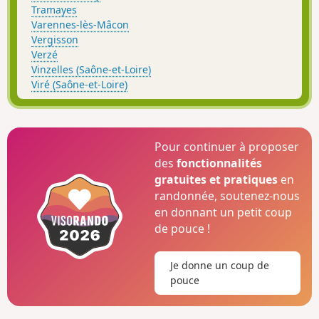
Tramayes
Varennes-lès-Mâcon
Vergisson
Verzé
Vinzelles (Saône-et-Loire)
Viré (Saône-et-Loire)
Pour continuer à proposer
des
fonctionnalités
gratuites et pratiques
en
randonnée, soutenez-nous
en donnant un petit coup
de pouce !
Je donne un coup de
pouce