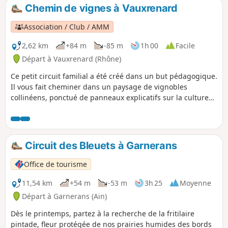
Chemin de vignes à Vauxrenard
Association / Club / AMM
2,62 km
+84 m
-85 m
1h 00
Facile
Départ à Vauxrenard (Rhône)
Ce petit circuit familial a été créé dans un but pédagogique.
Il vous fait cheminer dans un paysage de vignobles
collinéens, ponctué de panneaux explicatifs sur la culture
de la vigne. Avec une vue splendide sur la vallée de la
Saône, il serpente à la limite de la vigne, entre prairies et
forêts. L'abandon de la culture du vignoble sur les pentes
les plus raides permet de découvrir la végétation pionnière,
Circuit des Bleuets à Garnerans
très diversifiée, qui occupe, désormais, les parcelles.
Office de tourisme
11,54 km
+54 m
-53 m
3h 25
Moyenne
Départ à Garnerans (Ain)
Dès le printemps, partez à la recherche de la fritilaire
pintade, fleur protégée de nos prairies humides des bords