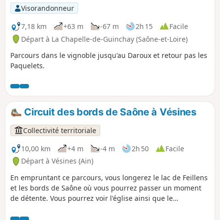
Visorandonneur
7,18 km
+63 m
-67 m
2h 15
Facile
Départ à La Chapelle-de-Guinchay (Saône-et-Loire)
Parcours dans le vignoble jusqu'au Daroux et retour pas les
Paquelets.
Circuit des bords de Saône à Vésines
Collectivité territoriale
10,00 km
+4 m
-4 m
2h 50
Facile
Départ à Vésines (Ain)
En empruntant ce parcours, vous longerez le lac de Feillens
et les bords de Saône où vous pourrez passer un moment
de détente. Vous pourrez voir l'église ainsi que le
pigeonnier situé à l'entrée du village L'église fut consacrée
le 25 novembre 1819. Elle a été rénovée et agrandie dans