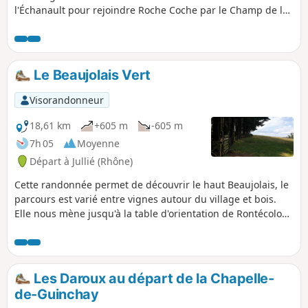
l'Échanault pour rejoindre Roche Coche par le Champ de la
Boivine. Le site de la table d'orientation de Roche Coche
offre un beau panorama sur le Val Lamartine, la Roche de
Solutré, et au large les Hauts du Beaujolais. Il faut ensuite
remonter vers les Bruyères, puis descendre à Chanaud et
Le Beaujolais Vert
virer au Nord-Est vers Escolles et la direction de Vanzé pour
revenir à Verzé.
Visorandonneur
18,61 km
+605 m
-605 m
7h 05
Moyenne
Départ à Jullié (Rhône)
Cette randonnée permet de découvrir le haut Beaujolais, le
parcours est varié entre vignes autour du village et bois.
Elle nous mène jusqu'à la table d'orientation de Rontécolon,
point culminant du parcours et passe au Col de la Sibérie
où se trouve une stèle en mémoire des martyrs de la
résistance.
Les Daroux au départ de la Chapelle-
de-Guinchay