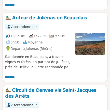
Autour de Juliénas en Beaujolais
Visorandonneur
18,06 km
+572 m
-571 m
6h 50
Moyenne
Départ à Juliénas (Rhône)
Randonnée en Beaujolais, à travers
vignes et forêts, en partant de Juliénas,
près de Belleville. Cette randonnée peut
être raccourcie ou rallongée (voir le
descriptif).
Circuit de Cenves via Saint-Jacques
des Arrêts
Visorandonneur