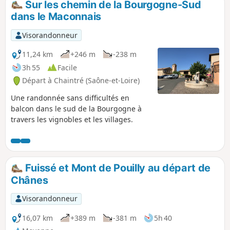
Sur les chemin de la Bourgogne-Sud
dans le Maconnais
Visorandonneur
11,24 km
+246 m
-238 m
3h 55
Facile
Départ à Chaintré (Saône-et-Loire)
Une randonnée sans difficultés en
balcon dans le sud de la Bourgogne à
travers les vignobles et les villages.
Fuissé et Mont de Pouilly au départ de
Chânes
Visorandonneur
16,07 km
+389 m
-381 m
5h 40