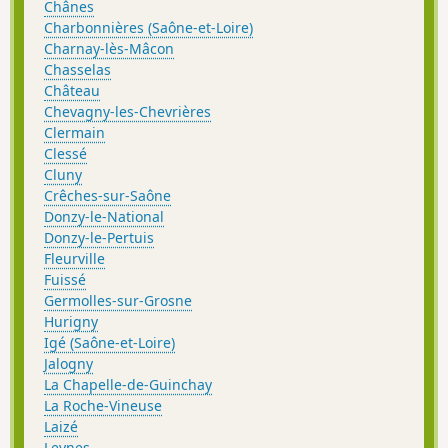
Chânes
Charbonnières (Saône-et-Loire)
Charnay-lès-Mâcon
Chasselas
Château
Chevagny-les-Chevrières
Clermain
Clessé
Cluny
Crêches-sur-Saône
Donzy-le-National
Donzy-le-Pertuis
Fleurville
Fuissé
Germolles-sur-Grosne
Hurigny
Igé (Saône-et-Loire)
Jalogny
La Chapelle-de-Guinchay
La Roche-Vineuse
Laizé
Leynes