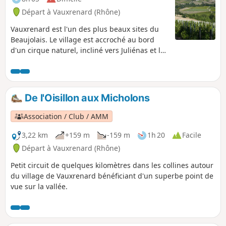
Départ à Vauxrenard (Rhône)
Vauxrenard est l'un des plus beaux sites du
Beaujolais. Le village est accroché au bord
d'un cirque naturel, incliné vers Juliénas et la
vallée de la Saône. Cette randonnée vous offre
un parcours varié entre vignes pentues, forêts
magnifiques et points de vue panoramiques
jusqu'aux Alpes par temps clair.
De l'Oisillon aux Micholons
Association / Club / AMM
3,22 km
+159 m
-159 m
1h 20
Facile
Départ à Vauxrenard (Rhône)
Petit circuit de quelques kilomètres dans les collines autour
du village de Vauxrenard bénéficiant d'un superbe point de
vue sur la vallée.