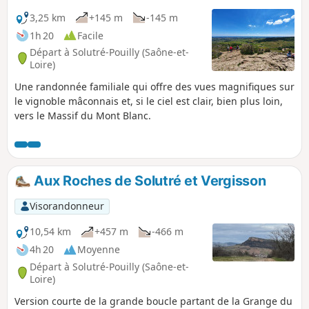
3,25 km
+145 m
-145 m
1h 20
Facile
Départ à Solutré-Pouilly (Saône-et-
Loire)
Une randonnée familiale qui offre des vues magnifiques sur
le vignoble mâconnais et, si le ciel est clair, bien plus loin,
vers le Massif du Mont Blanc.
Aux Roches de Solutré et Vergisson
Visorandonneur
10,54 km
+457 m
-466 m
4h 20
Moyenne
Départ à Solutré-Pouilly (Saône-et-
Loire)
Version courte de la grande boucle partant de la Grange du