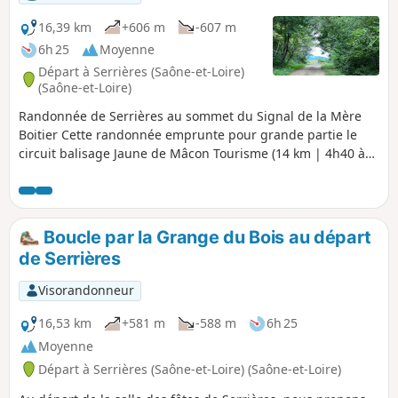
16,39 km
+606 m
-607 m
6h 25
Moyenne
Départ à Serrières (Saône-et-Loire)
(Saône-et-Loire)
Randonnée de Serrières au sommet du Signal de la Mère
Boitier Cette randonnée emprunte pour grande partie le
circuit balisage Jaune de Mâcon Tourisme (14 km | 4h40 à
pied), téléchargeable ici et pour une autre partie le circuit
des Crêtes, balisé en Bleu de la Mère Boitier au hameau Les
Guérins.
Boucle par la Grange du Bois au départ
de Serrières
Visorandonneur
16,53 km
+581 m
-588 m
6h 25
Moyenne
Départ à Serrières (Saône-et-Loire) (Saône-et-Loire)