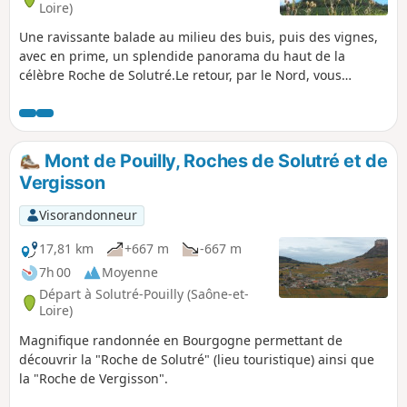
Loire)
Une ravissante balade au milieu des buis, puis des vignes,
avec en prime, un splendide panorama du haut de la
célèbre Roche de Solutré.Le retour, par le Nord, vous
permet de sortir du chemin officiel et de son flot
touristique. Il n'est plus possible de garer son véhicule sur
le parking de départ de la balade. Il y a d'autres possibilités
au dessus.
Mont de Pouilly, Roches de Solutré et de
Vergisson
Visorandonneur
17,81 km
+667 m
-667 m
7h 00
Moyenne
Départ à Solutré-Pouilly (Saône-et-
Loire)
Magnifique randonnée en Bourgogne permettant de
découvrir la "Roche de Solutré" (lieu touristique) ainsi que
la "Roche de Vergisson".