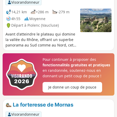
Visorandonneur
14,21 km
+286 m
-279 m
4h 55
Moyenne
Départ à Piolenc (Vaucluse)
Avant d'atteindre le plateau qui domine
la vallée du Rhône, offrant un superbe
panorama au Sud comme au Nord, cet
itinéraire permet de découvrir
d'anciennes galeries de carrières de
Pour continuer à proposer des
sable et une partie d'un surprenant
fonctionnalités gratuites et pratiques
sentier des bories. À l'extrémité Ouest
en randonnée, soutenez-nous en
du plateau, se dresse la forteresse de
donnant un petit coup de pouce !
Mornas que l'on surplombe mais qu'il
est possible d'atteindre par un petit
Je donne un coup de pouce
détour.C'est un circuit dont la seule
difficulté est la longueur, la progression
se faisant essentiellement sur de larges
La forteresse de Mornas
pistes forestières bordées de pins
majestueux.
Visorandonneur