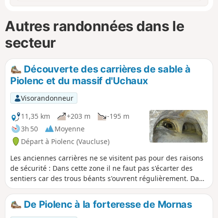
Autres randonnées dans le
secteur
Découverte des carrières de sable à
Piolenc et du massif d'Uchaux
Visorandonneur
11,35 km
+203 m
-195 m
3h 50
Moyenne
Départ à Piolenc (Vaucluse)
Les anciennes carrières ne se visitent pas pour des raisons
de sécurité : Dans cette zone il ne faut pas s'écarter des
sentiers car des trous béants s'ouvrent régulièrement. Dans
le Massif d'Uchaux les panoramas sont grandioses, sur,
notamment, le Ventoux et les Dentelles de Montmirail.
De Piolenc à la forteresse de Mornas