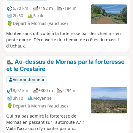
6,70 km
+192 m
-184 m
2h 30
Facile
Départ à Mornas (Vaucluse)
Montée sans difficulté à la forteresse par des chemins en
pente douce. Découverte du chemin de crêtes du massif
d'Uchaux.
Au-dessus de Mornas par la forteresse
et le Crestaïre
Visorandonneur
8,07 km
+300 m
-294 m
3h 10
Moyenne
Départ à Mornas (Vaucluse)
Qui n'a pas admiré la forteresse de
Mornas en passant sur l'autoroute A7 ?
Voilà l'occasion d'y monter par un