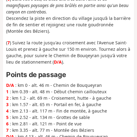
magnifiques paysages de pins brûlés en partie ainsi qu'un beau
canyon en contrebas.
Descendez la piste en direction du village jusqu’à la barrière
de fin de sentier et rejoignez une route goudronnée
(Montée des Béziers).
(
7
) Suivez la route jusqu'au croisement avec l'Avenue Saint-
Louis et prenez à gauche sur 150 m environ. Tournez alors à
gauche, pour suivre le Chemin de Bouqeyran jusqu'à votre
lieu de stationnement (
D/A
).
Points de passage
D/A
: km 0 - alt. 46 m - Chemin de Bouqueyran
1
: km 0.39 - alt. 48 m - Début chemin caillouteux
2
: km 1.2 - alt. 69 m - Croisement, hutte - à gauche
3
: km 1.57 - alt. 65 m - Portail en fer, à gauche
4
: km 2.13 - alt. 117 m - Fin de montée, à gauche
5
: km 2.52 - alt. 134 m - Grottes de sable
6
: km 2.81 - alt. 121 m - Point de vue
7
: km 3.35 - alt. 77 m - Montée des Béziers
D/A
: km 4.13 - alt. 46 m - Chemin de Bouqueyran