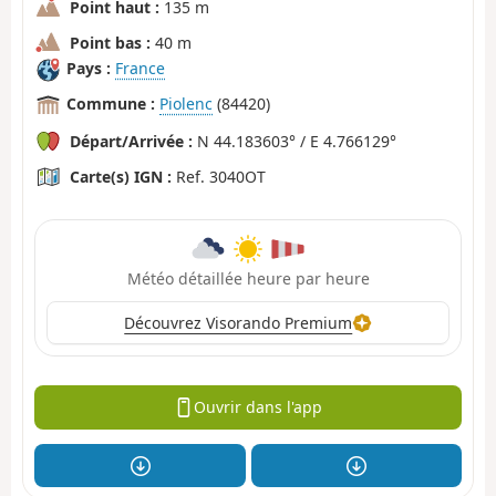
Point haut :
135 m
Point bas :
40 m
Pays :
France
Commune :
Piolenc
(84420)
Départ/Arrivée :
N 44.183603° / E 4.766129°
Carte(s) IGN :
Ref. 3040OT
Météo détaillée heure par heure
Découvrez Visorando Premium
Ouvrir dans l'app