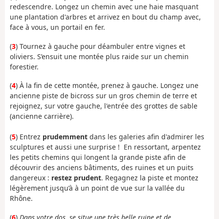
redescendre.
Longez un chemin avec une haie masquant
une plantation d'arbres et arrivez en bout du champ avec,
face à vous, un portail en fer.
(
3
) Tournez à gauche pour déambuler entre vignes et
oliviers. S’ensuit une montée plus raide sur un chemin
forestier.
(
4
) À
la fin de cette montée,
prenez à gauche.
Longez une
ancienne piste de bicross sur un gros chemin de terre et
rejoignez, sur votre gauche, l'entrée des grottes de sable
(ancienne carrière).
(
5
)
Entrez
prudemment
dans les galeries afin d'admirer les
sculptures et aussi une surprise ! En ressortant, arpentez
les petits chemins qui longent la grande piste afin de
découvrir des anciens bâtiments, des ruines et un puits
dangereux :
restez prudent
. Regagnez la piste et montez
légèrement jusqu’à à un point de vue sur la vallée du
Rhône.
(
6
)
Dans votre dos, se situe une très belle ruine et de