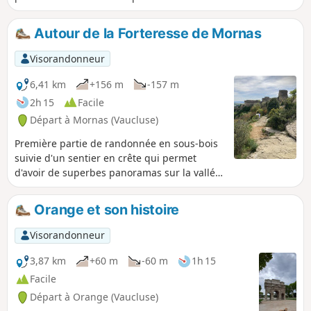
Autour de la Forteresse de Mornas
Visorandonneur
6,41 km
+156 m
-157 m
2h 15
Facile
Départ à Mornas (Vaucluse)
Première partie de randonnée en sous-bois
suivie d'un sentier en crête qui permet
d'avoir de superbes panoramas sur la vallée
du Rhône. En fin de circuit, arrivée au-
dessus de la forteresse.
Orange et son histoire
Visorandonneur
3,87 km
+60 m
-60 m
1h 15
Facile
Départ à Orange (Vaucluse)