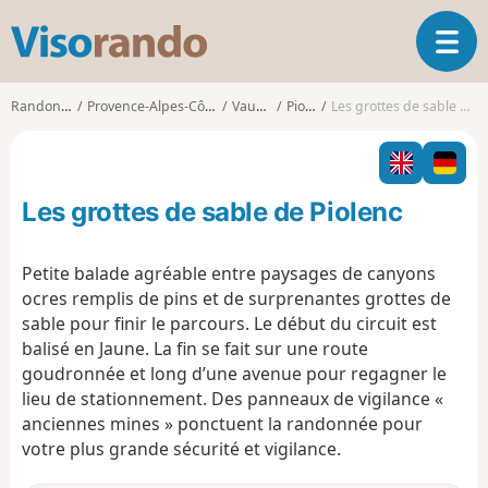
V
O
i
u
s
v
o
Randonnées
Provence-Alpes-Côte d'Azur
Vaucluse
Piolenc
Les grottes de sable de Piolenc
r
r
i
a
r
n
l
d
Les grottes de sable de Piolenc
a
o
n
a
Petite balade agréable entre paysages de canyons
v
ocres remplis de pins et de surprenantes grottes de
i
sable pour finir le parcours. Le début du circuit est
g
balisé en Jaune. La fin se fait sur une route
a
t
goudronnée et long d’une avenue pour regagner le
i
lieu de stationnement. Des panneaux de vigilance «
o
anciennes mines » ponctuent la randonnée pour
n
votre plus grande sécurité et vigilance.