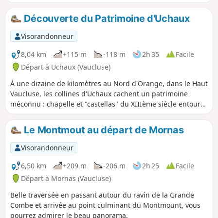
chemin très accessible et d'admirer le
paysage qu'offre la vallée du Rhône
Découverte du Patrimoine d'Uchaux
depuis une falaise de plus de 100 m
puis de poursuivre par une boucle entre
Visorandonneur
garrigue et pinèdes. Une variante d'un
circuit proposé sur place, variante qui
8,04 km
+115 m
-118 m
2h 35
Facile
évite un retour par une route
Départ à Uchaux (Vaucluse)
goudronnée assez fréquentée entre
À une dizaine de kilomètres au Nord d'Orange, dans le Haut
immeubles et habitations.
Vaucluse, les collines d'Uchaux cachent un patrimoine
méconnu : chapelle et "castellas" du XIIIème siècle entourés
de forêts et de vignes offrant des vins de qualité vous y
attendent.
Le Montmout au départ de Mornas
Visorandonneur
6,50 km
+209 m
-206 m
2h 25
Facile
Départ à Mornas (Vaucluse)
Belle traversée en passant autour du ravin de la Grande
Combe et arrivée au point culminant du Montmount, vous
pourrez admirer le beau panorama.