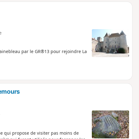
o
a
i
m
p
e
ainebleau par le GR®13 pour rejoindre La
Nemours
e
e qui propose de visiter pas moins de