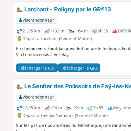
Larchant - Poligny par le GR®13
Visorandonneur
21,05 km
+192 m
-164 m
6h 35
Difficil
Départ à Larchant (Seine-et-Marne)
En chemin vers Saint-Jacques-de-Compostelle depuis Font
Via Lemovicensis à Vézelay.
Télécharger le PDF
Télécharger le GPX
Le Sentier des Polissoirs de Faÿ-lès-
Visorandonneur
12,85 km
+96 m
-92 m
3h 55
Moyenn
Départ à Faÿ-lès-Nemours (Seine-et-Marne)
Sur les pas de nos ancêtres du Néolithique, une randonné