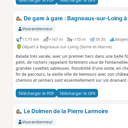
Télécharger le PDF
Télécharger le GPX
De gare à gare : Bagneaux-sur-Loing 
Visorandonneur
17,75 km
+167 m
-170 m
5h 35
Moyen
Départ à Bagneaux-sur-Loing (Seine-et-Marne)
Balade très variée, avec un premier tiers dans une belle for
petit, de rochers rappelant fortement ceux de Fontaineblea
grandes cuvettes sableuses. Possibilité d'une visite, en ch
fin de parcours, la vieille ville de Nemours avec son châtea
chemins et sentiers sont essentiellement sur sol drainan
pluie. La plupart des sections sont bien balisées, GR® ou
Télécharger le PDF
Télécharger le GPX
Le Dolmen de la Pierre Larmoire
Visorandonneur