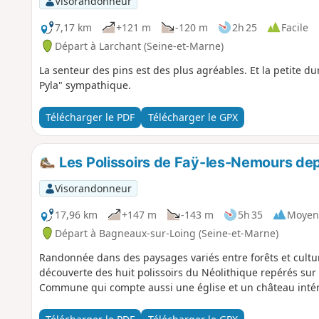
Visorandonneur
7,17 km
+121 m
-120 m
2h 25
Facile
Départ à Larchant (Seine-et-Marne)
La senteur des pins est des plus agréables. Et la petite du
Pyla" sympathique.
Télécharger le PDF
Télécharger le GPX
Les Polissoirs de Faÿ-les-Nemours dep
Visorandonneur
17,96 km
+147 m
-143 m
5h 35
Moyen
Départ à Bagneaux-sur-Loing (Seine-et-Marne)
Randonnée dans des paysages variés entre forêts et culture
découverte des huit polissoirs du Néolithique repérés su
Commune qui compte aussi une église et un château intér