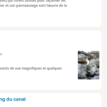
 grès) qui furent utilisés pour façonner les
tier et son panneautage sont l’œuvre de la
e
points de vue magnifiques et quelques
ng du canal