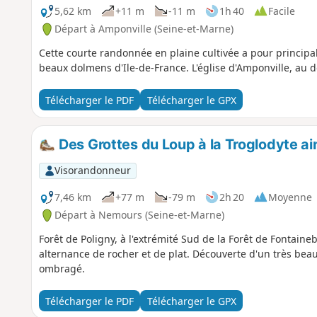
5,62 km
+11 m
-11 m
1h 40
Facile
Départ à Amponville (Seine-et-Marne)
Cette courte randonnée en plaine cultivée a pour principal
beaux dolmens d'Ile-de-France. L'église d'Amponville, au d
Télécharger le PDF
Télécharger le GPX
Des Grottes du Loup à la Troglodyte ai
Visorandonneur
7,46 km
+77 m
-79 m
2h 20
Moyenne
Départ à Nemours (Seine-et-Marne)
Forêt de Poligny, à l'extrémité Sud de la Forêt de Fontain
alternance de rocher et de plat. Découverte d'un très beau
ombragé.
Télécharger le PDF
Télécharger le GPX