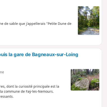
ne de sable que j'appellerais "Petite Dune de
uis la gare de Bagneaux-sur-Loing
ne
s, dont la curiosité principale est la
r la commune de Faÿ-les-Nemours.
essants.