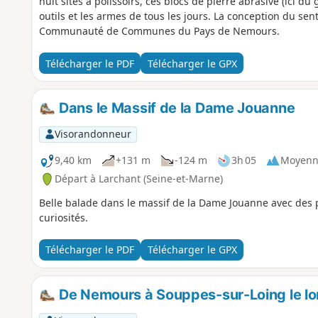
huit sites à polissoirs, ces blocs de pierre abrasive (ici du
outils et les armes de tous les jours. La conception du sen
Communauté de Communes du Pays de Nemours.
Télécharger le PDF
Télécharger le GPX
Dans le Massif de la Dame Jouanne
Visorandonneur
9,40 km
+131 m
-124 m
3h 05
Moyenn
Départ à Larchant (Seine-et-Marne)
Belle balade dans le massif de la Dame Jouanne avec des 
curiosités.
Télécharger le PDF
Télécharger le GPX
De Nemours à Souppes-sur-Loing le lo