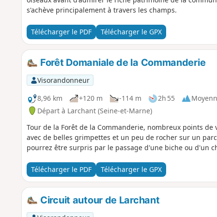
s'achève principalement à travers les champs.
Télécharger le PDF
Télécharger le GPX
Forêt Domaniale de la Commanderie
Visorandonneur
8,96 km
+120 m
-114 m
2h 55
Moyenn
Départ à Larchant (Seine-et-Marne)
Tour de la Forêt de la Commanderie, nombreux points de vu
avec de belles grimpettes et un peu de rocher sur un parc
pourrez être surpris par le passage d'une biche ou d'un ch
Télécharger le PDF
Télécharger le GPX
Circuit autour de Larchant