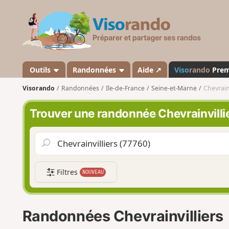
V
i
s
o
r
a
Outils
Randonnées
Aide ↗
Viso
rando
Pre
n
Visorando
Randonnées
Ile-de-France
Seine-et-Marne
Chevrainv
d
o
Trouver une randonnée Chevrainvilli
Filtres
NOUVEAU
Randonnées Chevrainvilliers