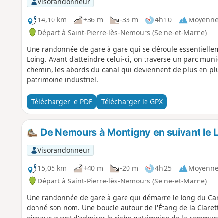
Visorandonneur
14,10 km
+36 m
-33 m
4h 10
Moyenn
Départ à Saint-Pierre-lès-Nemours (Seine-et-Marne)
Une randonnée de gare à gare qui se déroule essentielle
Loing. Avant d'atteindre celui-ci, on traverse un parc muni
chemin, les abords du canal qui deviennent de plus en pl
patrimoine industriel.
Télécharger le PDF
Télécharger le GPX
De Nemours à Montigny en suivant le L
Visorandonneur
15,05 km
+40 m
-20 m
4h 25
Moyenn
Départ à Saint-Pierre-lès-Nemours (Seine-et-Marne)
Une randonnée de gare à gare qui démarre le long du Canal
donné son nom. Une boucle autour de l'Étang de la Clare
oiseaux avant d'admirer le riche patrimoine de la commu