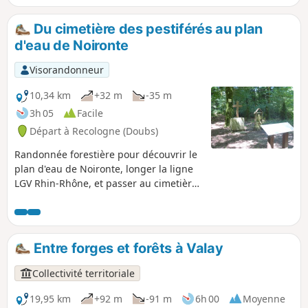
permettant de découvrir les paysages,
la flore et la faune de cette nature si
Du cimetière des pestiférés au plan
fragile.
d'eau de Noironte
Visorandonneur
10,34 km
+32 m
-35 m
3h 05
Facile
Départ à Recologne (Doubs)
Randonnée forestière pour découvrir le
plan d'eau de Noironte, longer la ligne
LGV Rhin-Rhône, et passer au cimetière
des pestiférés, qui date de 1632.
Entre forges et forêts à Valay
Collectivité territoriale
19,95 km
+92 m
-91 m
6h 00
Moyenne