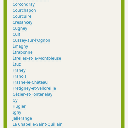
Corcondray
Courchapon
Courcuire
Cresancey
Cugney
Cult
Cussey-sur-l'Ognon
Émagny
Étrabonne
Étrelles-et-la-Montbleuse
Étuz
Franey
Franois
Frasne-le-Château
Fretigney-et-Velloreille
Gézier-et-Fontenelay
Gy
Hugier
Igny
Jallerange
La Chapelle-Saint-Quillain