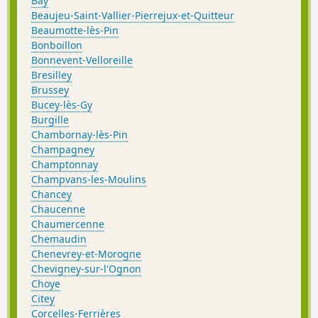
Bay
Beaujeu-Saint-Vallier-Pierrejux-et-Quitteur
Beaumotte-lès-Pin
Bonboillon
Bonnevent-Velloreille
Bresilley
Brussey
Bucey-lès-Gy
Burgille
Chambornay-lès-Pin
Champagney
Champtonnay
Champvans-les-Moulins
Chancey
Chaucenne
Chaumercenne
Chemaudin
Chenevrey-et-Morogne
Chevigney-sur-l'Ognon
Choye
Citey
Corcelles-Ferrières