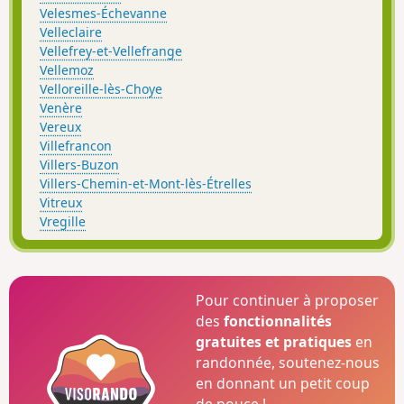
Velesmes-Échevanne
Velleclaire
Vellefrey-et-Vellefrange
Vellemoz
Velloreille-lès-Choye
Venère
Vereux
Villefrancon
Villers-Buzon
Villers-Chemin-et-Mont-lès-Étrelles
Vitreux
Vregille
Pour continuer à proposer
des
fonctionnalités
gratuites et pratiques
en
randonnée, soutenez-nous
en donnant un petit coup
de pouce !