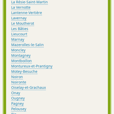
La Résie-Saint-Martin
La Vernotte
Lantenne-Vertière
Lavernay
Le Moutherot
Les Bâties
Lieucourt
Marnay
Mazerolles-le-Salin
Moncley
Montagney
Montboillon
Montureux-et-Prantigny
Motey-Besuche
Noiron
Noironte
Oiselay-et-Grachaux
Onay
Ougney
Pagney
Pelousey