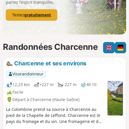
partez l’esprit tranquille.
Testez
gratuitement
Randonnées Charcenne
Charcenne et ses environs
Visorandonneur
12,23 km
+227 m
-227 m
4h 10
Facile
Départ à Charcenne (Haute-Saône)
La Colombine prend sa source à Charcenne au
pied de la Chapelle de Leffond. Charcenne est le
pays du fromage et du vin. Une fromagerie et des
pépinières offrent de nombreux emplois dans le