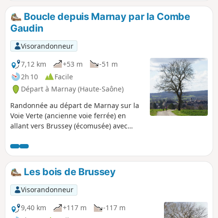
1091, le village appartenait aux comtes de Bourgogne,
avant d'être cédé aux archevêques de Besançon. Le hameau
Boucle depuis Marnay par la Combe
de Saint-Maurice, que vous traverserez lors de la balade, a
Gaudin
été en grande partie détruit en 1944, par représailles suite
à des actes de résistance.
Visorandonneur
7,12 km
+53 m
-51 m
2h 10
Facile
Départ à Marnay (Haute-Saône)
Randonnée au départ de Marnay sur la
Voie Verte (ancienne voie ferrée) en
allant vers Brussey (écomusée) avec
retour à Marnay par la Combe Gaudin.
Les bois de Brussey
Visorandonneur
9,40 km
+117 m
-117 m