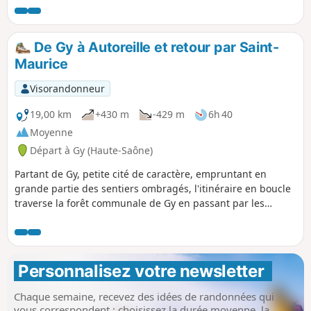
secteur.
De Gy à Autoreille et retour par Saint-
Maurice
Visorandonneur
19,00 km
+430 m
-429 m
6h 40
Moyenne
Départ à Gy (Haute-Saône)
Partant de Gy, petite cité de caractère, empruntant en
grande partie des sentiers ombragés, l'itinéraire en boucle
traverse la forêt communale de Gy en passant par les
villages d'Autoreille et de Saint-Maurice.
Personnalisez votre newsletter 
Chaque semaine, recevez des idées de randonnées qui
vous correspondent : choisissez la durée moyenne, la