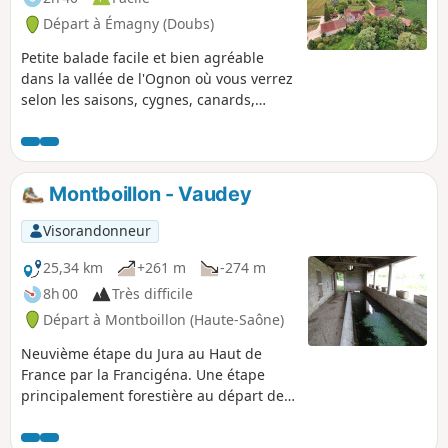
Départ à Émagny (Doubs)
Petite balade facile et bien agréable
dans la vallée de l'Ognon où vous verrez
selon les saisons, cygnes, canards,
poules d'eau, hérons et bien d'autres
oiseaux au bord de l'eau et des animaux
en bordure de la forêt. Hormis le
passage dans les villages, les chemins
Montboillon - Vaudey
traversent la campagne paisible,
véritable havre de paix.
Visorandonneur
25,34 km
+261 m
-274 m
8h 00
Très difficile
Départ à Montboillon (Haute-Saône)
Neuvième étape du Jura au Haut de
France par la Francigéna. Une étape
principalement forestière au départ de
Montbboillon, empruntant en grande
partie des sentiers ombragés,