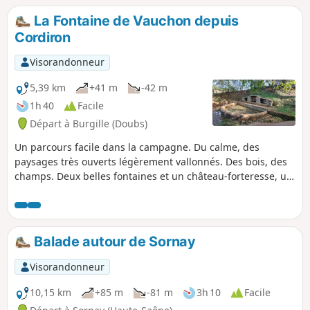
La Fontaine de Vauchon depuis
Cordiron
Visorandonneur
5,39 km
+41 m
-42 m
1h 40
Facile
Départ à Burgille (Doubs)
Un parcours facile dans la campagne. Du calme, des
paysages très ouverts légèrement vallonnés. Des bois, des
champs. Deux belles fontaines et un château-forteresse, un
des derniers de Franche-Comté à posséder un donjon
encore debout.
Balade autour de Sornay
Visorandonneur
10,15 km
+85 m
-81 m
3h 10
Facile