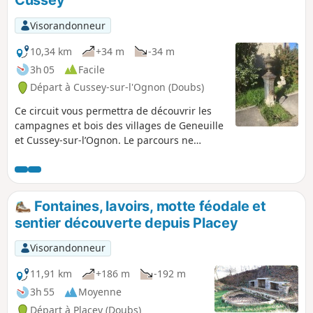
Cussey
Visorandonneur
10,34 km
+34 m
-34 m
3h 05
Facile
Départ à Cussey-sur-l'Ognon (Doubs)
Ce circuit vous permettra de découvrir les
campagnes et bois des villages de Geneuille
et Cussey-sur-l’Ognon. Le parcours ne
présente aucune difficulté et emprunte des
sentiers ou routes forestières bien marqués.
Fontaines, lavoirs, motte féodale et
sentier découverte depuis Placey
Visorandonneur
11,91 km
+186 m
-192 m
3h 55
Moyenne
Départ à Placey (Doubs)