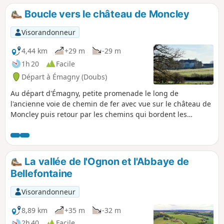
des bois de hêtres, des collines verdoyantes, des champs
Boucle vers le château de Moncley
agricoles et des rivières sinueuses.
Visorandonneur
4,44 km
+29 m
-29 m
1h 20
Facile
Départ à Émagny (Doubs)
Au départ d'Émagny, petite promenade le long de
l'ancienne voie de chemin de fer avec vue sur le château de
Moncley puis retour par les chemins qui bordent les
champs de culture.
La vallée de l'Ognon et l'Abbaye de
Bellefontaine
Visorandonneur
8,89 km
+35 m
-32 m
2h 40
Facile