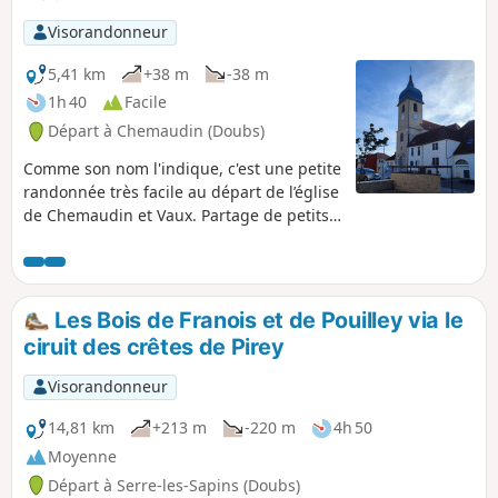
Visorandonneur
5,41 km
+38 m
-38 m
1h 40
Facile
Départ à Chemaudin (Doubs)
Comme son nom l'indique, c'est une petite
randonnée très facile au départ de l’église
de Chemaudin et Vaux. Partage de petits
chemins à découvert et dans les bois.
Passage vers la ferme de la Pote, élevage
de vaches Salers et gardiennage de
chevaux.
Les Bois de Franois et de Pouilley via le
ciruit des crêtes de Pirey
Visorandonneur
14,81 km
+213 m
-220 m
4h 50
Moyenne
Départ à Serre-les-Sapins (Doubs)