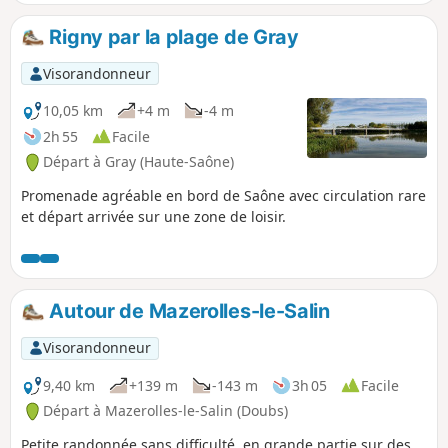
Rigny par la plage de Gray
Visorandonneur
10,05 km
+4 m
-4 m
2h 55
Facile
Départ à Gray (Haute-Saône)
Promenade agréable en bord de Saône avec circulation rare
et départ arrivée sur une zone de loisir.
Autour de Mazerolles-le-Salin
Visorandonneur
9,40 km
+139 m
-143 m
3h 05
Facile
Départ à Mazerolles-le-Salin (Doubs)
Petite randonnée sans difficulté, en grande partie sur des