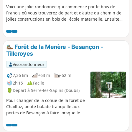
Voici une jolie randonnée qui commence par le bois de
Franois où vous trouverez de part et d'autre du chemin de
jolies constructions en bois de l'école maternelle. Ensuite
via un petit sentier à travers la forêt, vous rejoindrez le
centre équestre. Vous longerez le chemin de crête de Pirey,
avec une vue sur le "champ de tir". Vous traverserez le
Mont de Pouilley, avec ses vestiges militaires, son ancienne
Forêt de la Menère - Besançon -
volière et son point de vue sur le village. Puis retour au
Tilleroyes
point de départ à Serre.
Visorandonneur
7,36 km
+63 m
-62 m
2h 15
Facile
Départ à Serre-les-Sapins (Doubs)
Pour changer de la cohue de la forêt de
Chailluz, petite balade tranquille aux
portes de Besançon à faire lorsque le
temps est sec.