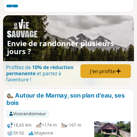
découvrirez. Ce petit village de 105 habitants abrite une
charmante chapelle du 19ème siècle. L'habitat est
essentiellement composé de fermes agricoles dont
certaines possèdent de très belles entrées de caves et des
éléments d'architecture très intéressants.
Envie de randonner plusieurs
jours ?
Profitez de
10% de réduction
J'en profite
permanente
et partez à
l’aventure !
Autour de Marnay, son plan d'eau, ses
bois
Visorandonneur
18,65 km
+174 m
-167 m
5h 50
Moyenne