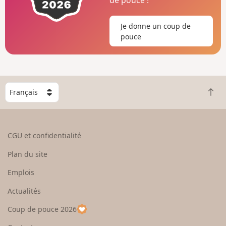
Je donne un coup de
pouce
C
R
h
e
o
t
i
o
s
CGU et confidentialité
u
i
r
s
Plan du site
e
s
n
e
Emplois
h
z
Actualités
a
u
u
n
Coup de pouce 2026
t
p
a