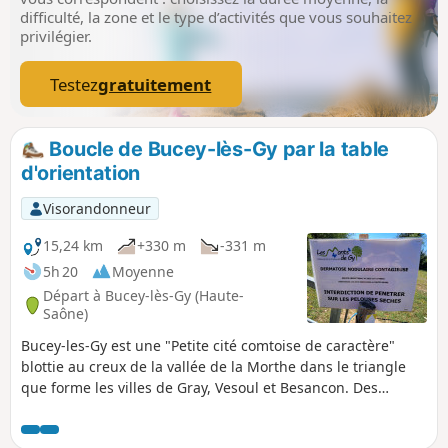
difficulté, la zone et le type d’activités que vous souhaitez
privilégier.
Testez
gratuitement
Boucle de Bucey-lès-Gy par la table
d'orientation
Visorandonneur
15,24 km
+330 m
-331 m
5h 20
Moyenne
Départ à Bucey-lès-Gy (Haute-
Saône)
Bucey-les-Gy est une "Petite cité comtoise de caractère"
blottie au creux de la vallée de la Morthe dans le triangle
que forme les villes de Gray, Vesoul et Besancon. Des
sépultures antiques et mérovingiennes prouvent une
présence territoriale très ancienne à Bucey-les-Gy. Jusqu'en