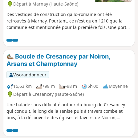
Départ à Marnay (Haute-Saône)
Des vestiges de construction gallo-romaine ont été
retrouvés à Marnay. Pourtant, ce n'est qu'en 1210 que la
commune est mentionnée pour la première fois. Une porte
et quelques vestiges des anciens murs d'enceinte sont
encore visibles. Quelques éléments du château féodal
subsistent également, et notamment le pont levis et deux
tourelles. La vieille ville possède en outre de nombreuses
Boucle de Cresancey par Noiron,
maisons des XVe et XVIe siècles. L'actuel hôtel de ville date
Arsans et Champtonnay
d'ailleurs de la Renaissance.Quant au château qui domine
la vallée de l'Ognon, il a été reconstruit au XVIe siècle, mais
Visorandonneur
il a été très remanié depuis.Enfin, l'église gothique date des
XIVe et XVIIe siècles. Le plan d'eau de 20 hectares abrite de
16,63 km
+98 m
-98 m
5h 00
Moyenne
nombreuses espèces animales et végétales.
Départ à Cresancey (Haute-Saône)
Une balade sans difficulté autour du bourg de Cresancey
qui conduit, le long de la Tenise puis à travers combe et
bois, à la découverte des églises et lavoirs de Noiron,
d'Arsans puis de Champtonnay, avant de rejoindre
Cresancey par les champs. Les communes traversées sont
entourées par de magnifiques paysages naturels tels que