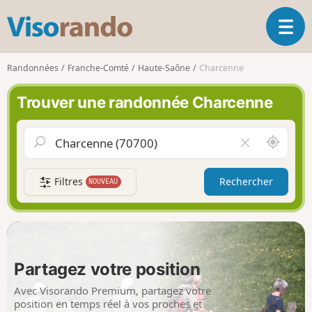
V
O
i
u
s
v
o
Randonnées
Franche-Comté
Haute-Saône
Charcenne
r
r
i
a
Trouver une randonnée Charcenne
r
n
l
d
a
o
A
V
n
u
i
a
t
d
v
Filtres
Rechercher
NOUVEAU
o
e
i
u
r
g
r
l
a
d
e
t
e
c
i
m
h
Partagez votre position
o
o
a
n
i
m
Avec Visorando Premium, partagez votre
p
position en temps réel à vos proches et