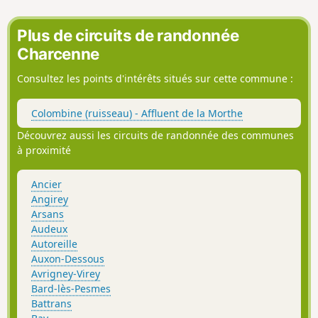
Plus de circuits de randonnée
Charcenne
Consultez les points d'intérêts situés sur cette commune :
Colombine (ruisseau) - Affluent de la Morthe
Découvrez aussi les circuits de randonnée des communes
à proximité
Ancier
Angirey
Arsans
Audeux
Autoreille
Auxon-Dessous
Avrigney-Virey
Bard-lès-Pesmes
Battrans