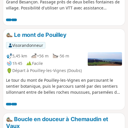
Grand Besançon. Passage près de deux belles fontaines de
village. Possibilité d'utiliser un VTT avec assistance
électrique (VAE).
Le mont de Pouilley
Visorandonneur
5,45 km
+56 m
-56 m
1h 45
Facile
Départ à Pouilley-les-Vignes (Doubs)
Le tour du mont de Pouilley-les-Vignes en parcourant le
sentier botanique, puis le parcours santé par des sentiers
sillonnant entre de belles roches moussues, parsemées de
perces-neige et de jonquilles au printemps. Aux deux
extrémités : un point de vue sur les clochers des villages
environnants et la Haute-Saône ; les fortifications
construites après la défaite de 1870.
Boucle en douceur à Chemaudin et
Vaux