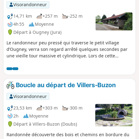
Visorandonneur
14,71 km
+257 m
-252 m
4h 55
Moyenne
Départ à Ougney (Jura)
Le randonneur peu pressé qui traverse le petit village
d’Ougney, verra son regard arrêté quelques secondes par
une vieille tour massive et cylindrique. Lors de cette
randonnée nous cheminerons de Ougney à Saligney puis
nous nous dirigerons vers Gendrey et Taxenne pour revenir
à Ougney. Le relief vallonné et verdoyant vous fera
découvrir une partie du Nord du Jura (39).
Boucle au départ de Villers-Buzon
Visorandonneur
23,53 km
+303 m
-300 m
2h
Moyenne
Départ à Villers-Buzon (Doubs)
Randonnée découverte des bois et chemins en bordure du