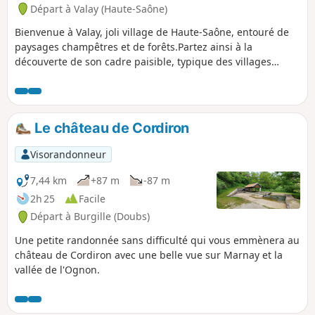
Départ à Valay (Haute-Saône)
Bienvenue à Valay, joli village de Haute-Saône, entouré de
paysages champêtres et de forêts.Partez ainsi à la
découverte de son cadre paisible, typique des villages
ruraux de la région, grâce au sentier « Entre Forges et
Forêts » et ses trois boucles :- La boucle du Tacot à l’Est du
village, vous conduira à proximité du château fort, puis en
forêt sur les traces de l’ancienne voie ferrée pendant 7 km.-
Le château de Cordiron
Vous prolongerez la balade par la boucle Sainte-Cécile qui
vous guidera sur 6 km vers les ruines d’une ancienne
Visorandonneur
abbaye et la commune de La Résie-Saint-Martin.- Enfin, la
boucle de La Fresse vous emmènera découvrir les sites
7,44 km
+87 m
-87 m
emblématiques du village, tout en traversant une portion
2h 25
Facile
forestière sur un parcours de 4,8 km.
Départ à Burgille (Doubs)
Une petite randonnée sans difficulté qui vous emmènera au
château de Cordiron avec une belle vue sur Marnay et la
vallée de l'Ognon.