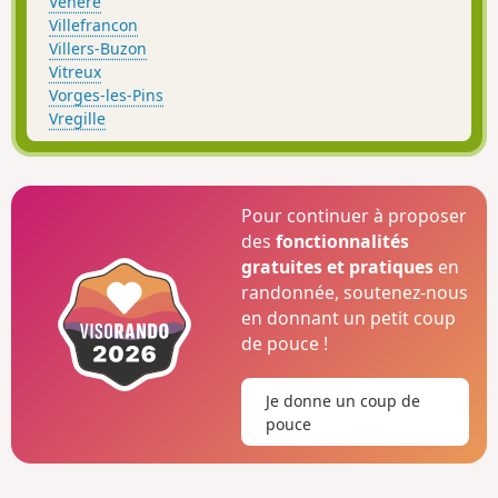
Venère
Villefrancon
Villers-Buzon
Vitreux
Vorges-les-Pins
Vregille
Pour continuer à proposer
des
fonctionnalités
gratuites et pratiques
en
randonnée, soutenez-nous
en donnant un petit coup
de pouce !
Je donne un coup de
pouce