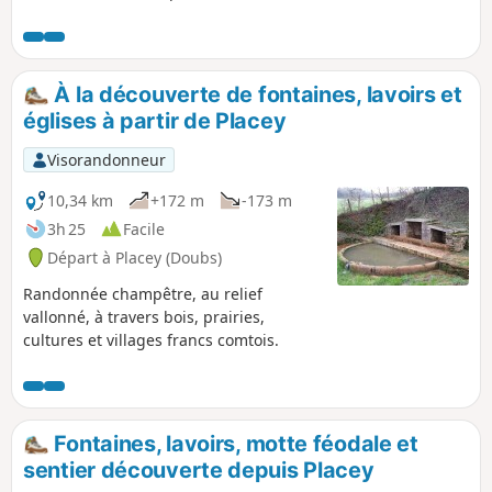
des pestiférés, qui date de 1632.
À la découverte de fontaines, lavoirs et
églises à partir de Placey
Visorandonneur
10,34 km
+172 m
-173 m
3h 25
Facile
Départ à Placey (Doubs)
Randonnée champêtre, au relief
vallonné, à travers bois, prairies,
cultures et villages francs comtois.
Fontaines, lavoirs, motte féodale et
sentier découverte depuis Placey