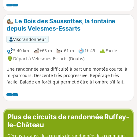
Le Bois des Saussottes, la fontaine
depuis Velesmes-Essarts
Visorandonneur
5,40 km
+63 m
-61 m
1h 45
Facile
Départ à Velesmes-Essarts (Doubs)
Une randonnée sans difficulté à part une montée courte, à
mi-parcours. Descente très progressive. Repérage très
facile. Balade en forêt qui permet d'être à l'ombre s'il fait
chaud (sauf dans le village). Surement très agréable aussi
avec les teintes automnales. Possibilité de prolonger au
point (3), côté Routelle.
Plus de circuits de randonnée Ruffey-
le-Château
Découvrez aussi les circuits de randonnée des communes