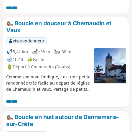
pépinières offrent de nombreux emplois dans le
secteur.
Boucle en douceur à Chemaudin et
Vaux
Visorandonneur
5,41 km
+38 m
-38 m
1h 40
Facile
Départ à Chemaudin (Doubs)
Comme son nom l'indique, c'est une petite
randonnée très facile au départ de l’église
de Chemaudin et Vaux. Partage de petits
chemins à découvert et dans les bois.
Passage vers la ferme de la Pote, élevage
de vaches Salers et gardiennage de
chevaux.
Boucle en huit autour de Dannemarie-
sur-Crète