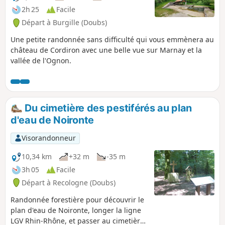
2h 25
Facile
Départ à Burgille (Doubs)
Une petite randonnée sans difficulté qui vous emmènera au
château de Cordiron avec une belle vue sur Marnay et la
vallée de l'Ognon.
Du cimetière des pestiférés au plan
d'eau de Noironte
Visorandonneur
10,34 km
+32 m
-35 m
3h 05
Facile
Départ à Recologne (Doubs)
Randonnée forestière pour découvrir le
plan d'eau de Noironte, longer la ligne
LGV Rhin-Rhône, et passer au cimetière