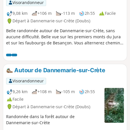
Visorandonneur
9,08 km
+106 m
-113 m
2h 55
Facile
Départ à Dannemarie-sur-Crète (Doubs)
Belle randonnée autour de Dannemarie-sur-Crète, sans
aucune difficulté. Belle vue sur les premiers monts du Jura
et sur les faubourgs de Besançon. Vous alternerez chemins
blancs, sentiers forestiers et pistes en herbe. La deuxième
partie de la boucle vous emmènera dans des paysages plus
ruraux, avec découverte d'un espace aménagé par les
enfants des écoles (à visiter) et d'un lavoir désaffecté. Vous
Autour de Dannemarie-sur-Crète
pourrez donc, à votre guise, faire tout ou une partie de
cette randonnée.
Visorandonneur
9,26 km
+108 m
-105 m
2h 55
Facile
Départ à Dannemarie-sur-Crète (Doubs)
Randonnée dans la forêt autour de
Dannemarie-sur-Crète