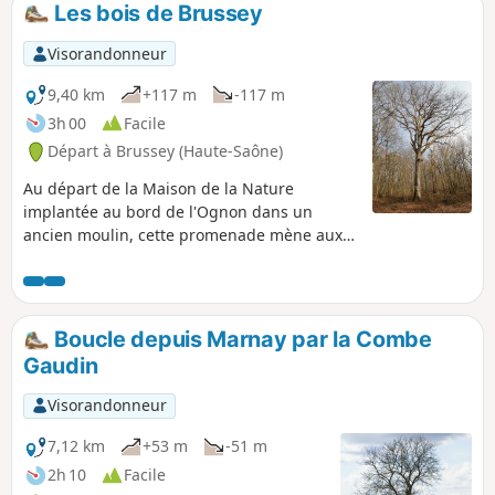
Les bois de Brussey
p
Visorandonneur
9,40 km
+117 m
-117 m
3h 00
Facile
Départ à Brussey (Haute-Saône)
Au départ de la Maison de la Nature
implantée au bord de l'Ognon dans un
ancien moulin, cette promenade mène aux
bois de Brussey, puis offre de beaux
panoramas sur le château de Ruffey et sur
l'Ognon.
Boucle depuis Marnay par la Combe
Gaudin
Visorandonneur
7,12 km
+53 m
-51 m
2h 10
Facile