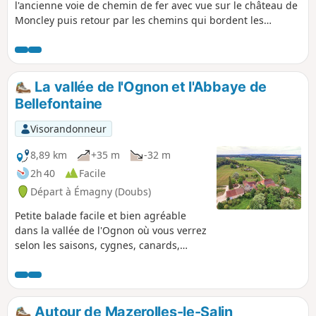
l'ancienne voie de chemin de fer avec vue sur le château de
Moncley puis retour par les chemins qui bordent les
champs de culture.
La vallée de l'Ognon et l'Abbaye de
Bellefontaine
Visorandonneur
8,89 km
+35 m
-32 m
2h 40
Facile
Départ à Émagny (Doubs)
Petite balade facile et bien agréable
dans la vallée de l'Ognon où vous verrez
selon les saisons, cygnes, canards,
poules d'eau, hérons et bien d'autres
oiseaux au bord de l'eau et des animaux
en bordure de la forêt. Hormis le
passage dans les villages, les chemins
Autour de Mazerolles-le-Salin