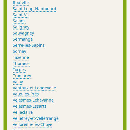
Routelle
Saint-Loup-Nantouard
Saint-Vit
Salans
Saligney
Sauvagney
Sermange
Serre-les-Sapins
Sornay
Taxenne
Thoraise
Torpes
Tromarey
Valay
Vantoux-et-Longevelle
Vaux-les-Prés
Velesmes-Échevanne
Velesmes-Essarts
Velleclaire
Vellefrey-et-Vellefrange
Velloreille-lès-Choye