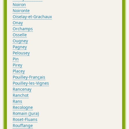
Noiron
Noironte
Oiselay-et-Grachaux
Onay
Orchamps
Osselle
Ougney
Pagney
Pelousey
Pin
Pirey
Placey
Pouilley-Français
Pouilley-les-Vignes
Rancenay
Ranchot
Rans
Recologne
Romain (Jura)
Roset-Fluans
Rouffange