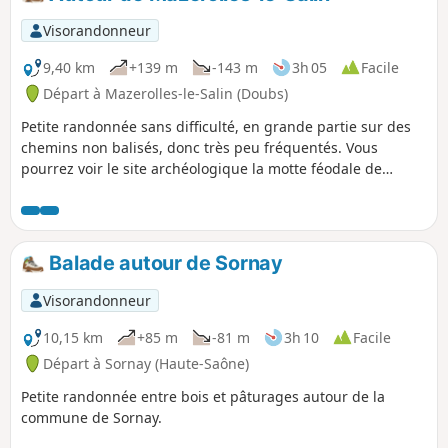
traversent la campagne paisible,
véritable havre de paix.
Visorandonneur
9,40 km
+139 m
-143 m
3h 05
Facile
Départ à Mazerolles-le-Salin (Doubs)
Petite randonnée sans difficulté, en grande partie sur des
chemins non balisés, donc très peu fréquentés. Vous
pourrez voir le site archéologique la motte féodale de
Placey.
Balade autour de Sornay
Visorandonneur
10,15 km
+85 m
-81 m
3h 10
Facile
Départ à Sornay (Haute-Saône)
Petite randonnée entre bois et pâturages autour de la
commune de Sornay.