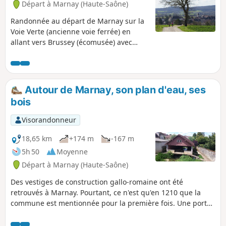
Départ à Marnay (Haute-Saône)
Randonnée au départ de Marnay sur la
Voie Verte (ancienne voie ferrée) en
allant vers Brussey (écomusée) avec
retour à Marnay par la Combe Gaudin.
Autour de Marnay, son plan d'eau, ses
bois
Visorandonneur
18,65 km
+174 m
-167 m
5h 50
Moyenne
Départ à Marnay (Haute-Saône)
Des vestiges de construction gallo-romaine ont été
retrouvés à Marnay. Pourtant, ce n'est qu'en 1210 que la
commune est mentionnée pour la première fois. Une porte
et quelques vestiges des anciens murs d'enceinte sont
encore visibles. Quelques éléments du château féodal