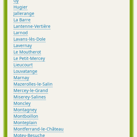
Gy
Hugier
Jallerange
La Barre
Lantenne-Vertière
Larnod
Lavans-lès-Dole
Lavernay
Le Moutherot
Le Petit-Mercey
Lieucourt
Louvatange
Marnay
Mazerolles-le-Salin
Mercey-le-Grand
Miserey-Salines
Moncley
Montagney
Montboillon
Monteplain
Montferrand-le-Château
Motey-Besuche