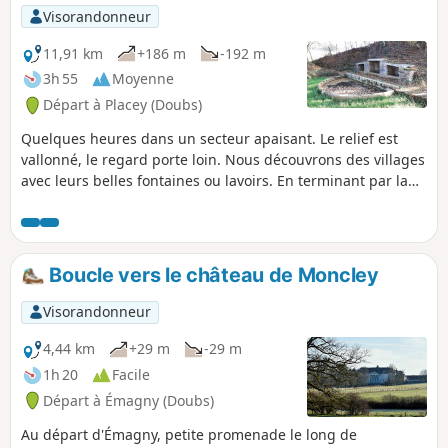
Visorandonneur
11,91 km
+186 m
-192 m
3h 55
Moyenne
Départ à Placey (Doubs)
Quelques heures dans un secteur apaisant. Le relief est
vallonné, le regard porte loin. Nous découvrons des villages
avec leurs belles fontaines ou lavoirs. En terminant par la
motte féodale et son sentier découverte.
Boucle vers le château de Moncley
Visorandonneur
4,44 km
+29 m
-29 m
1h 20
Facile
Départ à Émagny (Doubs)
Au départ d'Émagny, petite promenade le long de