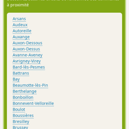
à proximité
Arsans
Audeux
Autoreille
Auxange
Auxon-Dessous
Auxon-Dessus
Avanne-Aveney
Avrigney-Virey
Bard-lès-Pesmes
Battrans
Bay
Beaumotte-lès-Pin
Berthelange
Bonboillon
Bonnevent-Velloreille
Boulot
Boussières
Bresilley
Brussey