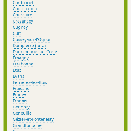
Cordonnet
Courchapon
Courcuire
Cresancey
Cugney
Cult
Cussey-sur-l'Ognon
Dampierre (Jura)
Dannemarie-sur-Crète
Émagny
Étrabonne
Étuz
Évans
Ferrières-les-Bois
Fraisans
Franey
Franois
Gendrey
Geneuille
Gézier-et-Fontenelay
Grandfontaine