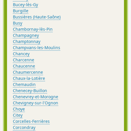
Bucey-lès-Gy
Burgille
Bussières (Haute-Saône)
Busy
Chambornay-lès-Pin
Champagney
Champtonnay
Champvans-les-Moulins
Chancey
Charcenne
Chaucenne
Chaumercenne
Chaux-la-Lotière
Chemaudin
Chenecey-Buillon
Chenevrey-et-Morogne
Chevigney-sur-l'Ognon
Choye
Citey
Corcelles-Ferrières
Corcondray