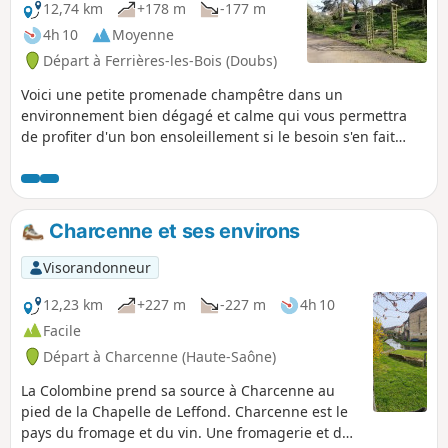
12,74 km
+178 m
-177 m
4h 10
Moyenne
Départ à Ferrières-les-Bois (Doubs)
Voici une petite promenade champêtre dans un
environnement bien dégagé et calme qui vous permettra
de profiter d'un bon ensoleillement si le besoin s'en fait
sentir. À éviter après une période de pluie, le fond d'un
vallon ayant tendance à se transformer en bayou.
Charcenne et ses environs
Visorandonneur
12,23 km
+227 m
-227 m
4h 10
Facile
Départ à Charcenne (Haute-Saône)
La Colombine prend sa source à Charcenne au
pied de la Chapelle de Leffond. Charcenne est le
pays du fromage et du vin. Une fromagerie et des