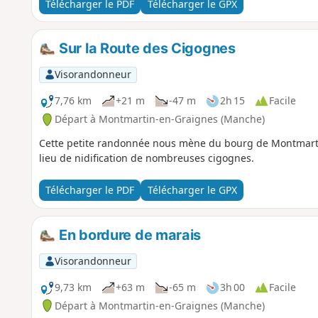
Télécharger le PDF
Télécharger le GPX
Sur la Route des Cigognes
Visorandonneur
7,76 km
+21 m
-47 m
2h 15
Facile
Départ à Montmartin-en-Graignes (Manche)
Cette petite randonnée nous mène du bourg de Montmarti
lieu de nidification de nombreuses cigognes.
Télécharger le PDF
Télécharger le GPX
En bordure de marais
Visorandonneur
9,73 km
+63 m
-65 m
3h 00
Facile
Départ à Montmartin-en-Graignes (Manche)