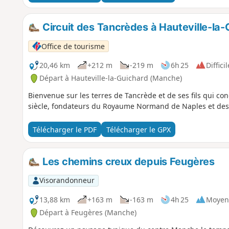
Circuit des Tancrèdes à Hauteville-la-
Office de tourisme
20,46 km
+212 m
-219 m
6h 25
Difficil
Départ à Hauteville-la-Guichard (Manche)
Bienvenue sur les terres de Tancrède et de ses fils qui conqu
siècle, fondateurs du Royaume Normand de Naples et des 
Télécharger le PDF
Télécharger le GPX
Les chemins creux depuis Feugères
Visorandonneur
13,88 km
+163 m
-163 m
4h 25
Moyen
Départ à Feugères (Manche)