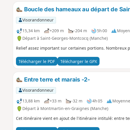
Boucle des hameaux au départ de Sa
Visorandonneur
15,34 km
+209 m
-204 m
5h 00
Moyen
Départ à Saint-Georges-Montcocq (Manche)
Relief assez important sur certaines portions. Nombreux po
Télécharger le PDF
Télécharger le GPX
Entre terre et marais -2-
Visorandonneur
13,88 km
+33 m
-32 m
4h 05
Moyenn
Départ à Montmartin-en-Graignes (Manche)
Cet itinéraire vient en ajout de l'itinéraire intitulé: entre te