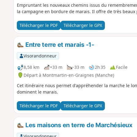
Empruntant les nouveaux chemins issus du remembrement 
la campagne en bordure de marais. Il offre de très beaux 
Télécharger le PDF
Télécharger le GPX
Entre terre et marais -1-
Visorandonneur
8,58 km
+33 m
-33 m
2h 35
Facile
Départ à Montmartin-en-Graignes (Manche)
Cet itinéraire nous permet d'appréhender la marche le lo
dominent le marais.
Télécharger le PDF
Télécharger le GPX
Les maisons en terre de Marchésieux
Visorandonneur