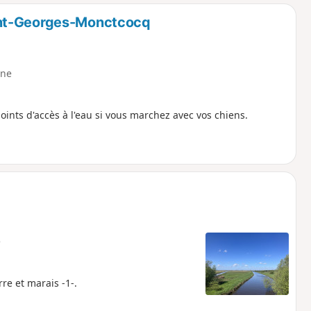
o
a
int-Georges-Monctcocq
i
m
p
ne
ints d'accès à l'eau si vous marchez avec vos chiens.
e
rre et marais -1-.