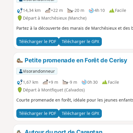
14,34 km
+22 m
-20 m
4h 10
Facile
Départ à Marchésieux (Manche)
Partez à la découverte des marais de Marchésieux et des bâ
Télécharger le PDF
Télécharger le GPX
Petite promenade en Forêt de Cerisy
Visorandonneur
1,67 km
+9 m
-9 m
0h 30
Facile
Départ à Montfiquet (Calvados)
Courte promenade en forêt, idéale pour les jeunes enfants. 
Télécharger le PDF
Télécharger le GPX
Autour du port de Carentan