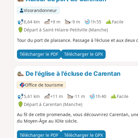
Visorandonneur
6,64 km
+9 m
-9 m
1h 55
Facile
Départ à Saint-Hilaire-Petitville (Manche)
Tour du port de plaisance. Passage à l'écluse et aux deux 
Télécharger le PDF
Télécharger le GPX
De l'église à l'écluse de Carentan
Office de tourisme
5,61 km
+11 m
-11 m
1h 40
Facile
Départ à Carentan (Manche)
Au fil de cette promenade, vous découvrirez Carentan, une 
du Moyen-Âge au XIXe siècle.
Télécharger le PDF
Télécharger le GPX