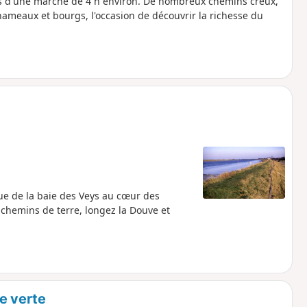
 d'une marche de 4 h environ. De nombreux chemins creux,
 hameaux et bourgs, l'occasion de découvrir la richesse du
que de la baie des Veys au cœur des
s chemins de terre, longez la Douve et
e verte