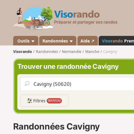
V
i
s
o
r
a
Outils
Randonnées
Aide ↗
Viso
rando
Pre
n
Visorando
Randonnées
Normandie
Manche
Cavigny
d
o
Trouver une randonnée Cavigny
Filtres
NOUVEAU
Randonnées Cavigny