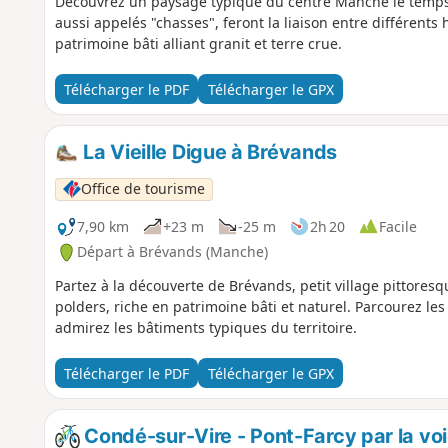
Découvrez un paysage typique du centre Manche le temps
aussi appelés "chasses", feront la liaison entre différents
patrimoine bâti alliant granit et terre crue.
Télécharger le PDF
Télécharger le GPX
La Vieille Digue à Brévands
Office de tourisme
7,90 km
+23 m
-25 m
2h 20
Facile
Départ à Brévands (Manche)
Partez à la découverte de Brévands, petit village pittores
polders, riche en patrimoine bâti et naturel. Parcourez le
admirez les bâtiments typiques du territoire.
Télécharger le PDF
Télécharger le GPX
Condé-sur-Vire - Pont-Farcy par la voi