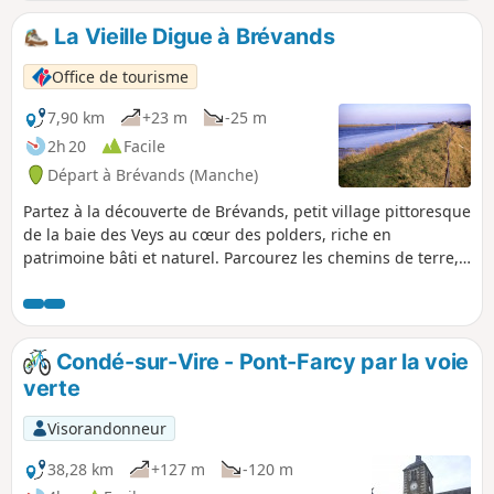
La Vieille Digue à Brévands
Office de tourisme
7,90 km
+23 m
-25 m
2h 20
Facile
Départ à Brévands (Manche)
Partez à la découverte de Brévands, petit village pittoresque
de la baie des Veys au cœur des polders, riche en
patrimoine bâti et naturel. Parcourez les chemins de terre,
longez la Douve et admirez les bâtiments typiques du
territoire.
Condé-sur-Vire - Pont-Farcy par la voie
verte
Visorandonneur
38,28 km
+127 m
-120 m