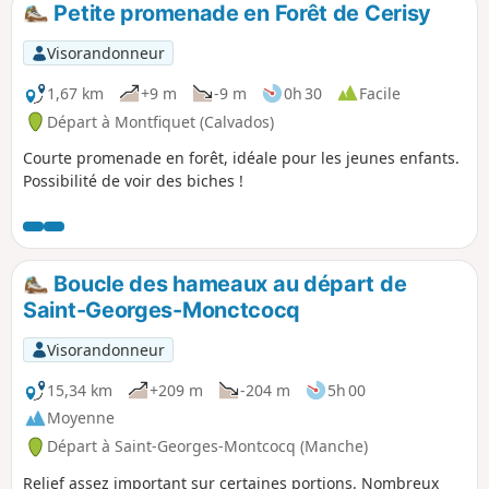
Petite promenade en Forêt de Cerisy
p
Visorandonneur
1,67 km
+9 m
-9 m
0h 30
Facile
Départ à Montfiquet (Calvados)
Courte promenade en forêt, idéale pour les jeunes enfants.
Possibilité de voir des biches !
Boucle des hameaux au départ de
Saint-Georges-Monctcocq
Visorandonneur
15,34 km
+209 m
-204 m
5h 00
Moyenne
Départ à Saint-Georges-Montcocq (Manche)
Relief assez important sur certaines portions. Nombreux