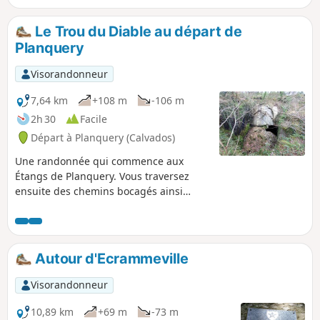
Le Trou du Diable au départ de
Planquery
Visorandonneur
7,64 km
+108 m
-106 m
2h 30
Facile
Départ à Planquery (Calvados)
Une randonnée qui commence aux
Étangs de Planquery. Vous traversez
ensuite des chemins bocagés ainsi
qu'une campagne verdoyante.
Découvrez aussi le Trou du Diable, une
cavité/grotte se trouvant au bord du
chemin.
Autour d'Ecrammeville
Visorandonneur
10,89 km
+69 m
-73 m