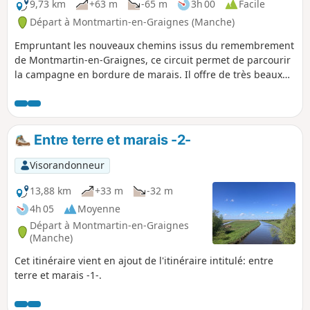
9,73 km
+63 m
-65 m
3h 00
Facile
Départ à Montmartin-en-Graignes (Manche)
Empruntant les nouveaux chemins issus du remembrement
de Montmartin-en-Graignes, ce circuit permet de parcourir
la campagne en bordure de marais. Il offre de très beaux
points de vue.
Entre terre et marais -2-
Visorandonneur
13,88 km
+33 m
-32 m
4h 05
Moyenne
Départ à Montmartin-en-Graignes
(Manche)
Cet itinéraire vient en ajout de l'itinéraire intitulé: entre
terre et marais -1-.