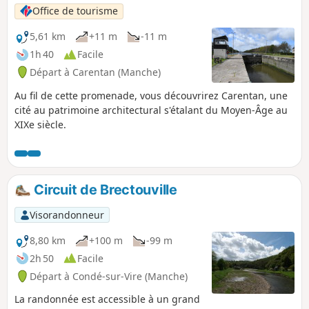
Office de tourisme
5,61 km
+11 m
-11 m
1h 40
Facile
Départ à Carentan (Manche)
Au fil de cette promenade, vous découvrirez Carentan, une
cité au patrimoine architectural s'étalant du Moyen-Âge au
XIXe siècle.
Circuit de Brectouville
Visorandonneur
8,80 km
+100 m
-99 m
2h 50
Facile
Départ à Condé-sur-Vire (Manche)
La randonnée est accessible à un grand