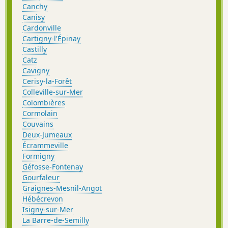
Canchy
Canisy
Cardonville
Cartigny-l'Épinay
Castilly
Catz
Cavigny
Cerisy-la-Forêt
Colleville-sur-Mer
Colombières
Cormolain
Couvains
Deux-Jumeaux
Écrammeville
Formigny
Géfosse-Fontenay
Gourfaleur
Graignes-Mesnil-Angot
Hébécrevon
Isigny-sur-Mer
La Barre-de-Semilly