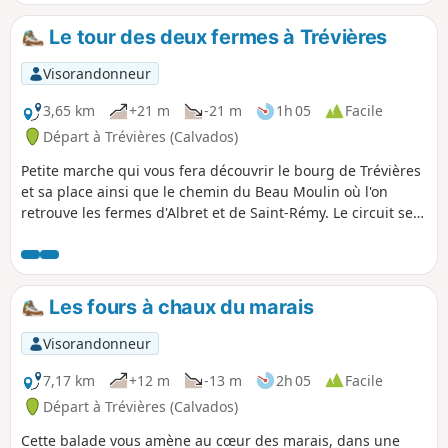
Le tour des deux fermes à Trévières
Visorandonneur
3,65 km
+21 m
-21 m
1h 05
Facile
Départ à Trévières (Calvados)
Petite marche qui vous fera découvrir le bourg de Trévières
et sa place ainsi que le chemin du Beau Moulin où l'on
retrouve les fermes d'Albret et de Saint-Rémy. Le circuit se
termine par la Rue du Douet Doquet où l'on retrouve les
terrains de football et de pétanque du village et où
quelques infrastructures sont mises à disposition pour les
loisirs sportifs des habitants : city stade, skate-park,
Les fours à chaux du marais
workout, etc.
Visorandonneur
7,17 km
+12 m
-13 m
2h 05
Facile
Départ à Trévières (Calvados)
Cette balade vous amène au cœur des marais, dans une