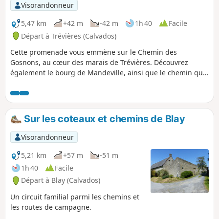
Visorandonneur
5,47 km
+42 m
-42 m
1h 40
Facile
Départ à Trévières (Calvados)
Cette promenade vous emmène sur le Chemin des
Gosnons, au cœur des marais de Trévières. Découvrez
également le bourg de Mandeville, ainsi que le chemin qui
le relie à Trévières, celui de la Croix des champs. Attention,
ce chemin est difficilement praticable en hiver, compte tenu
de l'humidité des chemins et de la boue.
Sur les coteaux et chemins de Blay
Visorandonneur
5,21 km
+57 m
-51 m
1h 40
Facile
Départ à Blay (Calvados)
Un circuit familial parmi les chemins et
les routes de campagne.