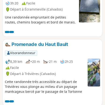
3h 20
Facile
Départ à Écrammeville (Calvados)
Une randonnée empruntant de petites
routes, chemins bocagers et bord de marais.
Promenade du Haut Bault
Visorandonneur
8,39 km
+20 m
-21 m
2h 25
Facile
Départ à Trévières (Calvados)
Cette randonnée très accessible au départ de
Trévières vous plonge au milieu d'un paysage
marécageux bercé par le passage de la Tortonne