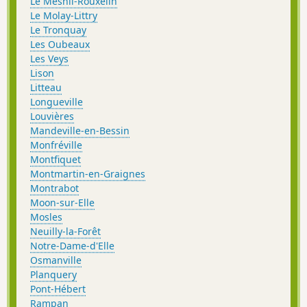
Le Mesnil-Rouxelin
Le Molay-Littry
Le Tronquay
Les Oubeaux
Les Veys
Lison
Litteau
Longueville
Louvières
Mandeville-en-Bessin
Monfréville
Montfiquet
Montmartin-en-Graignes
Montrabot
Moon-sur-Elle
Mosles
Neuilly-la-Forêt
Notre-Dame-d'Elle
Osmanville
Planquery
Pont-Hébert
Rampan