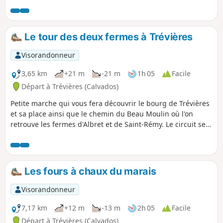
Le tour des deux fermes à Trévières
Visorandonneur
3,65 km
+21 m
-21 m
1h 05
Facile
Départ à Trévières (Calvados)
Petite marche qui vous fera découvrir le bourg de Trévières
et sa place ainsi que le chemin du Beau Moulin où l'on
retrouve les fermes d'Albret et de Saint-Rémy. Le circuit se
termine par la Rue du Douet Doquet où l'on retrouve les
terrains de football et de pétanque du village et où
quelques infrastructures sont mises à disposition pour les
loisirs sportifs des habitants : city stade, skate-park,
Les fours à chaux du marais
workout, etc.
Visorandonneur
7,17 km
+12 m
-13 m
2h 05
Facile
Départ à Trévières (Calvados)