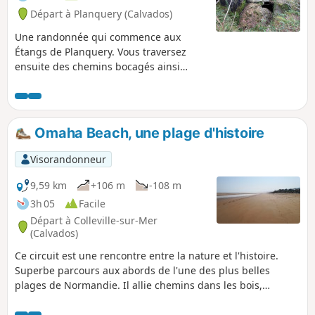
Départ à Planquery (Calvados)
Une randonnée qui commence aux
Étangs de Planquery. Vous traversez
ensuite des chemins bocagés ainsi
qu'une campagne verdoyante.
Découvrez aussi le Trou du Diable, une
cavité/grotte se trouvant au bord du
chemin.
Omaha Beach, une plage d'histoire
Visorandonneur
9,59 km
+106 m
-108 m
3h 05
Facile
Départ à Colleville-sur-Mer
(Calvados)
Ce circuit est une rencontre entre la nature et l'histoire.
Superbe parcours aux abords de l'une des plus belles
plages de Normandie. Il allie chemins dans les bois,
longeant les champs, les vergers et les pâturages, et en
plus, ce haut lieu de mémoire où débarquèrent des milliers