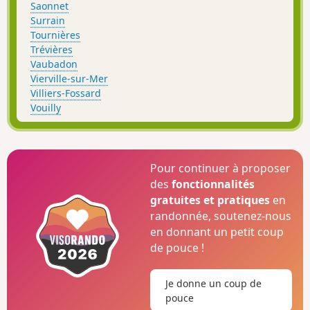
Saonnet
Surrain
Tournières
Trévières
Vaubadon
Vierville-sur-Mer
Villiers-Fossard
Vouilly
Pour continuer à proposer
des
fonctionnalités
gratuites et pratiques
en
randonnée, soutenez-nous
en donnant un petit coup
de pouce !
Je donne un coup de
pouce