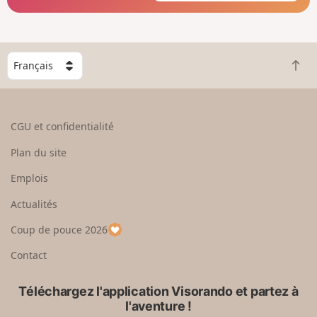
C
R
h
e
o
t
i
o
s
CGU et confidentialité
u
i
r
s
Plan du site
e
s
n
e
Emplois
h
z
Actualités
a
u
u
n
Coup de pouce 2026
t
p
a
Contact
y
s
Téléchargez l'application Visorando et partez à
l'aventure !