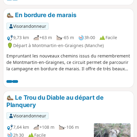
En bordure de marais
Visorandonneur
9,73 km
+63 m
-65 m
3h 00
Facile
Départ à Montmartin-en-Graignes (Manche)
Empruntant les nouveaux chemins issus du remembrement
de Montmartin-en-Graignes, ce circuit permet de parcourir
la campagne en bordure de marais. Il offre de très beaux
points de vue.
Le Trou du Diable au départ de
Planquery
Visorandonneur
7,64 km
+108 m
-106 m
2h 30
Facile