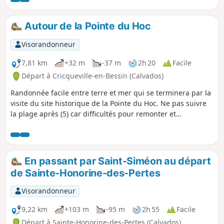
de soldats américains venus libérer la France de
l'occupation nazie. La visite du cimetière militaire américain
Autour de la Pointe du Hoc
s'impose. Venez également déambuler sur la très belle
plage d'Omaha Beach.
Visorandonneur
7,81 km
+32 m
-37 m
2h 20
Facile
Départ à Cricqueville-en-Bessin (Calvados)
Randonnée facile entre terre et mer qui se terminera par la
visite du site historique de la Pointe du Hoc. Ne pas suivre
la plage après (5) car difficultés pour remonter et
submersion à marée haute, voir les avis
En passant par Saint-Siméon au départ
de Sainte-Honorine-des-Pertes
Visorandonneur
9,22 km
+103 m
-95 m
2h 55
Facile
Départ à Sainte-Honorine-des-Pertes (Calvados)