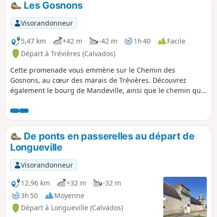
Les Gosnons
Visorandonneur
5,47 km
+42 m
-42 m
1h 40
Facile
Départ à Trévières (Calvados)
Cette promenade vous emmène sur le Chemin des
Gosnons, au cœur des marais de Trévières. Découvrez
également le bourg de Mandeville, ainsi que le chemin qui
le relie à Trévières, celui de la Croix des champs. Attention,
ce chemin est difficilement praticable en hiver, compte tenu
de l'humidité des chemins et de la boue.
De ponts en passerelles au départ de
Longueville
Visorandonneur
12,96 km
+32 m
-32 m
3h 50
Moyenne
Départ à Longueville (Calvados)