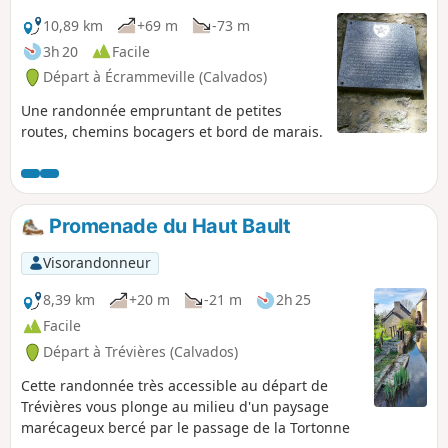
10,89 km
+69 m
-73 m
3h 20
Facile
Départ à Écrammeville (Calvados)
Une randonnée empruntant de petites
routes, chemins bocagers et bord de marais.
Promenade du Haut Bault
Visorandonneur
8,39 km
+20 m
-21 m
2h 25
Facile
Départ à Trévières (Calvados)
Cette randonnée très accessible au départ de
Trévières vous plonge au milieu d'un paysage
marécageux bercé par le passage de la Tortonne