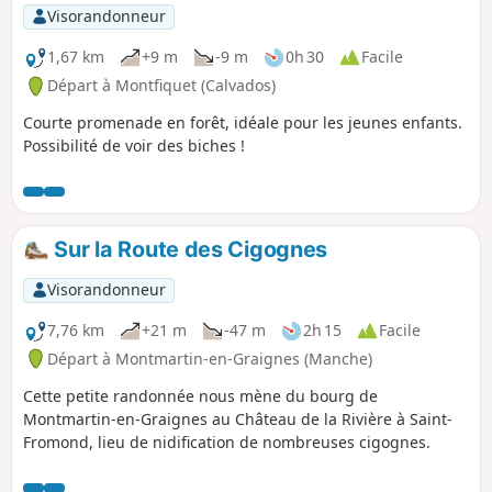
Visorandonneur
1,67 km
+9 m
-9 m
0h 30
Facile
Départ à Montfiquet (Calvados)
Courte promenade en forêt, idéale pour les jeunes enfants.
Possibilité de voir des biches !
Sur la Route des Cigognes
Visorandonneur
7,76 km
+21 m
-47 m
2h 15
Facile
Départ à Montmartin-en-Graignes (Manche)
Cette petite randonnée nous mène du bourg de
Montmartin-en-Graignes au Château de la Rivière à Saint-
Fromond, lieu de nidification de nombreuses cigognes.