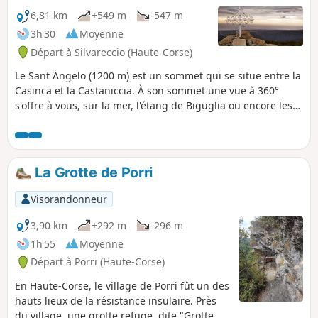
6,81 km
+549 m
-547 m
3h 30
Moyenne
Départ à Silvareccio (Haute-Corse)
Le Sant Angelo (1200 m) est un sommet qui se situe entre la
Casinca et la Castaniccia. À son sommet une vue à 360°
s'offre à vous, sur la mer, l'étang de Biguglia ou encore les
villages et vallées alentours. La randonnée se fait en sous-
bois, sous la protection des châtaigniers, majoritairement.
La Grotte de Porri
Visorandonneur
3,90 km
+292 m
-296 m
1h 55
Moyenne
Départ à Porri (Haute-Corse)
En Haute-Corse, le village de Porri fût un des
hauts lieux de la résistance insulaire. Près
du village, une grotte refuge, dite "Grotte