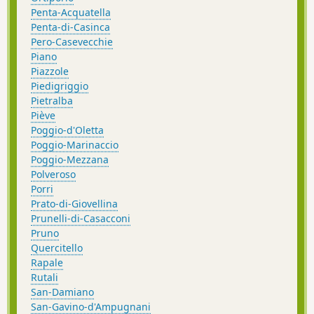
Penta-Acquatella
Penta-di-Casinca
Pero-Casevecchie
Piano
Piazzole
Piedigriggio
Pietralba
Piève
Poggio-d'Oletta
Poggio-Marinaccio
Poggio-Mezzana
Polveroso
Porri
Prato-di-Giovellina
Prunelli-di-Casacconi
Pruno
Quercitello
Rapale
Rutali
San-Damiano
San-Gavino-d'Ampugnani