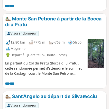
nombreux villages, comme Bisinchi, Castellu di Rustinu, ou
village d'Olmeta di Tuda. Parcours formellement
encore Monte, et avoir une vue sur San Anghjulu, en face.
déconseillé du 15/07 au 31/10/2026 cf info
pratiques
Monte San Petrone à partir de la Bocca
di u Pratu
Visorandonneur
12,80 km
+775 m
-768 m
5h 50
Moyenne
Départ à Quercitello (Haute-Corse)
En partant du Col du Pratu (Bocca di u Pratu),
cette randonnée permet d'atteindre le sommet
de la Castagniccia : le Monte San Petrone.
Magnifique forêt de hêtres tout au long du
chemin et superbe panorama au sommet.
Sant'Angelo au départ de Silvarecciu
Visorandonneur