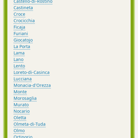
Castello-di-Rostino
Castineta
Croce
Crocicchia
Ficaja
Furiani
Giocatojo
La Porta
Lama
Lano
Lento
Loreto-di-Casinca
Lucciana
Monacia-d'Orezza
Monte
Morosaglia
Murato
Nocario
Oletta
Olmeta-di-Tuda
Olmo
Ortiporio