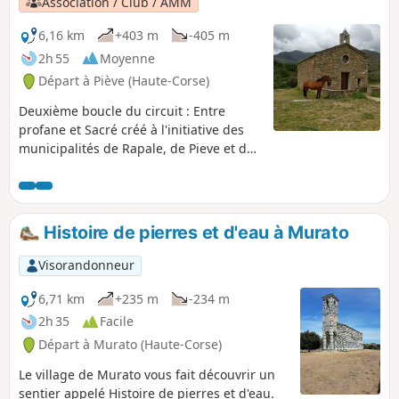
Association / Club / AMM
6,16 km
+403 m
-405 m
2h 55
Moyenne
Départ à Piève (Haute-Corse)
Deuxième boucle du circuit : Entre
profane et Sacré créé à l'initiative des
municipalités de Rapale, de Pieve et de
Sorio, en utilisant les anciens sentiers
de communication qui reliaient les trois
villages. Ce parcours n'a rien à envier au
précédent en matière de découverte du
Histoire de pierres et d'eau à Murato
patrimoine : statues-menhirs, lavoirs,
fontaines, ruelles pavées, sentiers
Visorandonneur
communaux bordés de murs, voilà pour
le côté profane.Le patrimoine sacré est
6,71 km
+235 m
-234 m
quant à lui remarquable avec les églises
2h 35
Facile
San Quilico de Piève, San Filippu Neri de
Départ à Murato (Haute-Corse)
Sorio et les chapelles.Le retour de Sorio
à Pieve, en balcon au-dessus de la
Le village de Murato vous fait découvrir un
plaine du Nebbiu et du golfe de Saint
sentier appelé Histoire de pierres et d'eau.