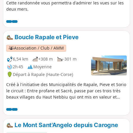
Cette randonnée vous permettra d'admirer les vues sur les
deux mers.
Boucle Rapale et Pieve
Association / Club / AMM
6,54 km
+308 m
-301 m
2h 45
Moyenne
Départ à Rapale (Haute-Corse)
Créé à l'initiative des Municipalités de Rapale, Pieve et Sorio
le circuit : Entre profane et Sacré, passe par ces trois très
beaux villages du Haut Nebbiu qui ont mis en valeur et
conservé un patrimoine à découvrir absolument.Sentiers
communaux, chemins muletiers, chapelles Romanes,
statues-menhirs, église à clocher déporté avec en prime un
parcours à travers châtaigneraies et chênaies permettant
Le Mont Sant'Angelo depuis Carogne
de randonner en toutes saisons.Le présent descriptif n'est