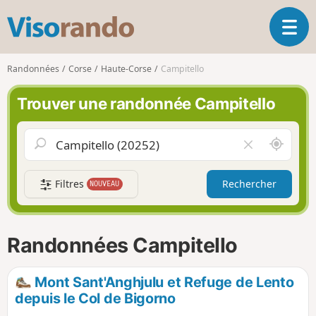
V
O
i
u
s
v
o
Randonnées
Corse
Haute-Corse
Campitello
r
r
i
a
Trouver une randonnée Campitello
r
n
l
d
a
o
A
V
n
u
i
a
t
d
v
Filtres
Rechercher
NOUVEAU
o
e
i
u
r
g
r
l
a
d
e
Randonnées Campitello
t
e
c
i
m
h
o
o
a
Mont Sant'Anghjulu et Refuge de Lento
n
i
m
depuis le Col de Bigorno
p