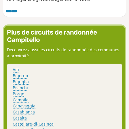
des Maquisards" qui servit de quartier
général à la Résistance, rappelle la
contribution de Porri et du pays de Casinca à
la libération de la Corse. Elle est bien gardée
par les Vincetti, les Vittori, Bébé Arrighi,
Plus de circuits de randonnée
Antoine Battesti, Noël Agostini et tant
Campitello
d'autres. Source : France 3 Corse ViaStella
Découvrez aussi les circuits de randonnée des communes
à proximité
Aiti
Bigorno
Biguglia
Bisinchi
Borgo
Campile
Canavaggia
Casabianca
Casalta
Castellare-di-Casinca