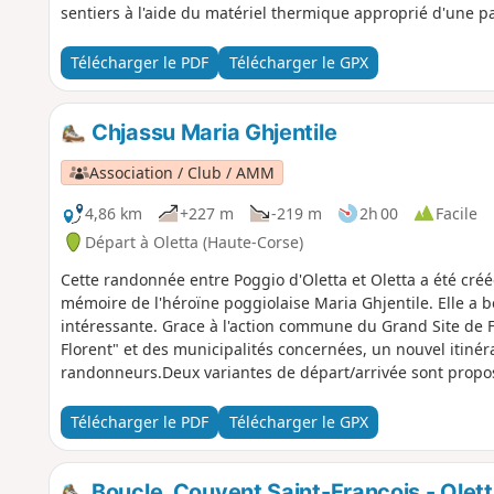
sentiers à l'aide du matériel thermique approprié d'une part. D'autre part, chaleur, sécheresse et épisodes vente
propices à des départs de feu qui représentent un risqu
extrêmes, il faut privilégier les randonnées courtes en bord
Télécharger le PDF
Télécharger le GPX
maquis et/ ou atteignant les cols de moyenne montagne.
Chjassu Maria Ghjentile
Association / Club / AMM
4,86 km
+227 m
-219 m
2h 00
Facile
Départ à Oletta (Haute-Corse)
Cette randonnée entre Poggio d'Oletta et Oletta a été créé
mémoire de l'héroïne poggiolaise Maria Ghjentile. Elle a b
intéressante. Grace à l'action commune du Grand Site de F
Florent" et des municipalités concernées, un nouvel itiné
randonneurs.Deux variantes de départ/arrivée sont proposé
l'ancien couvent Saint François à Oletta et le parking de l
la modification de l'itinéraire entre la mairie de Poggio et
Télécharger le PDF
Télécharger le GPX
d'éviter la traversée puis le suivi sur 350m de la route de 
informations pratiques suite conditions météo
Boucle, Couvent Saint-François - Olet