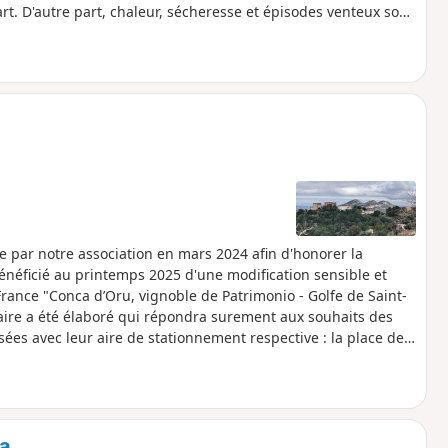
ux sont
e maximum pour les randonneurs. Dans ces conditions
 de mer ou de rivière. Eviter tout itinéraire traversant le
e par notre association en mars 2024 afin d'honorer la
énéficié au printemps 2025 d'une modification sensible et
rance "Conca d’Oru, vignoble de Patrimonio - Golfe de Saint-
raire a été élaboré qui répondra surement aux souhaits des
es avec leur aire de stationnement respective : la place de
a mairie à Poggio d'Oletta. Information du 3 septembre 2025 :
 l'église d'Oletta proposée par notre association permet
Poggio-D38. Voir restriction d'utilisation du parcours en
ta