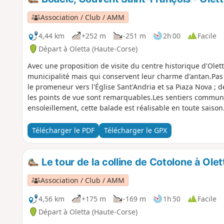
Association / Club / AMM
4,44 km
+252 m
-251 m
2h 00
Facile
Départ à Oletta (Haute-Corse)
Avec une proposition de visite du centre historique d'Olet
municipalité mais qui conservent leur charme d'antan.Pas 
le promeneur vers l'Église Sant'Andria et sa Piaza Nova ; 
les points de vue sont remarquables.Les sentiers communau
ensoleillement, cette balade est réalisable en toute sais
km à partir du point n°3 Quartier Muntaghjò Comme le préci
plus habité, il vit toujours à travers le Miracle du tableau 
Télécharger le PDF
Télécharger le GPX
produit se visite gratuitement tout comme la chapelle Saint
en informations pratiques suite conditions météo
Le tour de la colline de Cotolone à Olet
Association / Club / AMM
4,56 km
+175 m
-169 m
1h 50
Facile
Départ à Oletta (Haute-Corse)