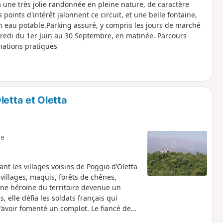
à une très jolie randonnée en pleine nature, de caractère
points d'intérêt jalonnent ce circuit, et une belle fontaine,
n eau potable.Parking assuré, y compris les jours de marché
dredi du 1er Juin au 30 Septembre, en matinée. Parcours
mations pratiques
letta et Oletta
e
ant les villages voisins de Poggio d’Oletta
 villages, maquis, forêts de chênes,
e héroïne du territoire devenue un
 elle défia les soldats français qui
’avoir fomenté un complot. Le fiancé de
t et exécuté avec interdiction de