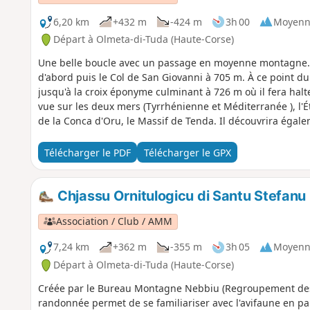
6,20 km
+432 m
-424 m
3h 00
Moyenn
Départ à Olmeta-di-Tuda (Haute-Corse)
Une belle boucle avec un passage en moyenne montagne. P
d'abord puis le Col de San Giovanni à 705 m. À ce point 
jusqu'à la croix éponyme culminant à 726 m où il fera hal
vue sur les deux mers (Tyrrhénienne et Méditerranée ), l'É
de la Conca d'Oru, le Massif de Tenda. Il découvrira égal
langue Corse) avec sa pierre ronde à battre le blé toujours
Giovanni débute direction Ouest et se poursuit jusqu'à B
Télécharger le PDF
Télécharger le GPX
les vignobles de l'appellation Patrimonio, le Golfe de Saint
se fait direction sud vers le village d'Olmeta di Tuda. Pa
31/10/2026 cf info pratiques
Chjassu Ornitulogicu di Santu Stefanu
Association / Club / AMM
7,24 km
+362 m
-355 m
3h 05
Moyenn
Départ à Olmeta-di-Tuda (Haute-Corse)
Créée par le Bureau Montagne Nebbiu (Regroupement des
randonnée permet de se familiariser avec l'avifaune en p