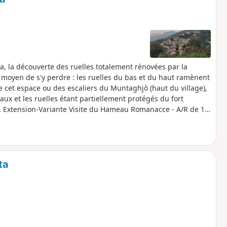
ta, la découverte des ruelles totalement rénovées par la
moyen de s'y perdre : les ruelles du bas et du haut ramènent
de cet espace ou des escaliers du Muntaghjò (haut du village),
x et les ruelles étant partiellement protégés du fort
on. Extension-Variante Visite du Hameau Romanacce - A/R de 1
se le site de la Mairie d'Oletta "...même si le hameau n’est
de la Vierge qui s’y est déroulé en 1737". La maison où il s'est
 Antoine attenante. Voir restriction d'utilisation du parcours
ta