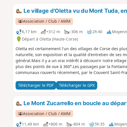
Le village d'Oletta vu du Mont Tuda, e
Association / Club / AMM
6,17 km
+312 m
-306 m
2h 40
Moyenn
Départ à Oletta (Haute-Corse)
Oletta est certainement l'un des villages de Corse des pl
naturelle, son exposition et la qualité d'entretien de ses
général.Mais il y a un vrai intérêt à découvrir notre villa
plus des points de vue à 360°.Les passages par la Fontaine
communaux rouverts récemment, par le Couvent Saint-Fran
le cœur du village : voilà les principaux points d'intérêt de
du parcours afin de réaliser la montée vers le Mont Tuda su
Télécharger le PDF
Télécharger le GPX
de départ choisi (Parking Municipal rt D38 ou Couvent Saint
d'utilisation du parcours en informations pratiques suite
Le Mont Zucarrello en boucle au départ
Association / Club / AMM
11,49 km
+806 m
-804 m
5h 35
Moyen