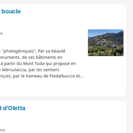
o
a
n boucle
i
m
p
e
us "photogéniques". Par sa beauté
 monuments, de ses bâtiments en
ge à partir du Mont Tuda qui propose en
 Mersulaccia, par les sentiers
çois, par le hameau de Piedalbuccio et
 ce parcours. "Conseil : respecter le sens
r sa face sud. Et ce quel que soit le point
 François rt D82)." Voir restriction
 conditions météo
 d'Oletta
ne