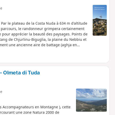
e
ar le plateau de la Costa Nuda à 634 m d'altitude
du parcours, le randonneur grimpera certainement
te pour apprécier la beauté des paysages. Points de
tang de Chjurlinu-Biguglia, la plaine du Nebbiu et
ement une ancienne aire de battage (aghja en
 présente sur le site.Le retour à partir du col de San
occa di Pardino, offrant de superbes panoramas sur
 Florent et le début du Cap Corse. Au col, le retour
rcours formellement déconseillé du 15/07 au
 - Olmeta di Tuda
e
 Accompagnateurs en Montagne ), cette
arcourant une zone Natura 2000 de