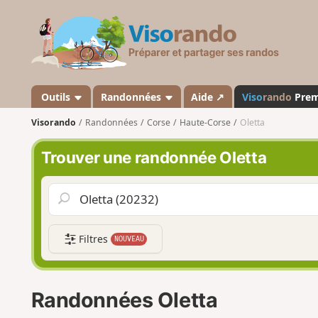
V
i
s
o
r
a
Outils
Randonnées
Aide ↗
Viso
rando
Pre
n
Visorando
Randonnées
Corse
Haute-Corse
Oletta
d
o
Trouver une randonnée Oletta
Filtres
NOUVEAU
Randonnées Oletta