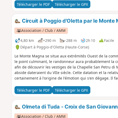
recevoir une sépulture. Maria, n'acceptant pas d'abandonn
Télécharger le PDF
Télécharger le GPX
braver l'interdit et, à la nuit tombée, partit le récupérer 
Maria Gentile est considérée comme l’Antigone corse.
Circuit à Poggio d'Oletta par le Monte
Association / Club / AMM
4,80 km
+290 m
-288 m
2h 10
Facile
Départ à Poggio-d'Oletta (Haute-Corse)
Le Monte Magna se situe aux extrémités Ouest de la comm
le point culminant, le randonneur aura probablement la cur
afin de découvrir les vestiges de la Chapelle San Petru di
abside dateraient du VIIe siècle. Cette datation et la relat
certainement à l'origine de l'émotion qui s'en dégage. Il fa
accéder au sommet du Monte Magna à 233 mètres d'altitude
exceptionnels. Outre les villages, la plaine du Nebbiu et 
Télécharger le PDF
Télécharger le GPX
espaces du triptyque « Conca d’Oru – Vignoble de Patrimoni
ce site naturel son appartenance au réseau des Grands Sites de France. Par
déconseillé du 15/07 au 31/10/2026 cf informations pratiq
Olmeta di Tuda - Croix de San Giovann
Association / Club / AMM