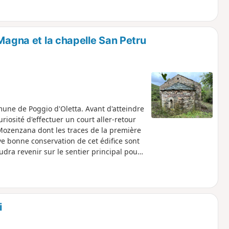
er le corps de son fiancé, décida de
pour lui donner une sépulture. Depuis,
 Magna et la chapelle San Petru
une de Poggio d'Oletta. Avant d'atteindre
iosité d'effectuer un court aller-retour
 Mozenzana dont les traces de la première
ive bonne conservation de cet édifice sont
udra revenir sur le sentier principal pour
. Les points de vue à 360° y sont
le massif de Tenda, on peut admirer les
o – Golfe de Saint-Florent » qui valent à
cours formellement
ues
i