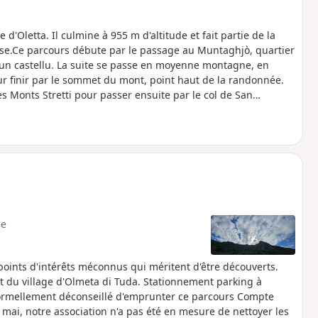
'Oletta. Il culmine à 955 m d'altitude et fait partie de la
rse.Ce parcours débute par le passage au Muntaghjò, quartier
 un castellu. La suite se passe en moyenne montagne, en
r finir par le sommet du mont, point haut de la randonnée.
 Monts Stretti pour passer ensuite par le col de San
aces naturels du Nebbiu et de la Conca d'Oru se succèdent
rmellement déconseillé d'emprunter ce parcours cf informations
e
oints d'intérêts méconnus qui méritent d'être découverts.
art du village d'Olmeta di Tuda. Stationnement parking à
st formellement déconseillé d'emprunter ce parcours Compte
mai, notre association n'a pas été en mesure de nettoyer les