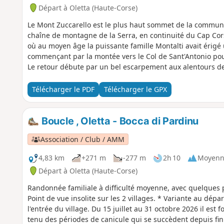
Départ à Oletta (Haute-Corse)
Le Mont Zuccarello est le plus haut sommet de la commune d
chaîne de montagne de la Serra, en continuité du Cap Co
où au moyen âge la puissante famille Montalti avait érigé
commençant par la montée vers le Col de Sant'Antonio pou
Le retour débute par un bel escarpement aux alentours des
Giovanni. De là, les points de vue splendides sur les esp
jusqu'à Oletta. Du 15 juillet au 31 octobre 2026 il est fo
Télécharger le PDF
Télécharger le GPX
pratiques
Boucle , Oletta - Bocca di Pardinu
Association / Club / AMM
4,83 km
+271 m
-277 m
2h 10
Moyenn
Départ à Oletta (Haute-Corse)
Randonnée familiale à difficulté moyenne, avec quelques p
Point de vue insolite sur les 2 villages. * Variante au dép
l'entrée du village. Du 15 juillet au 31 octobre 2026 il e
tenu des périodes de canicule qui se succèdent depuis fin 