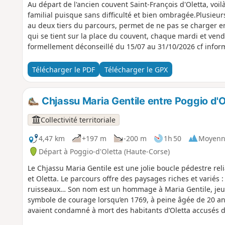
Au départ de l'ancien couvent Saint-François d'Oletta, voil
familial puisque sans difficulté et bien ombragée.Plusieurs 
au deux tiers du parcours, permet de ne pas se charger e
qui se tient sur la place du couvent, chaque mardi et ven
formellement déconseillé du 15/07 au 31/10/2026 cf infor
Télécharger le PDF
Télécharger le GPX
Chjassu Maria Gentile entre Poggio d'O
Collectivité territoriale
4,47 km
+197 m
-200 m
1h 50
Moyenn
Départ à Poggio-d'Oletta (Haute-Corse)
Le Chjassu Maria Gentile est une jolie boucle pédestre reli
et Oletta. Le parcours offre des paysages riches et variés :
ruisseaux… Son nom est un hommage à Maria Gentile, jeun
symbole de courage lorsqu’en 1769, à peine âgée de 20 ans,
avaient condamné à mort des habitants d’Oletta accusés d
Maria Gentile, comme ses compagnons, fut condamné à mor