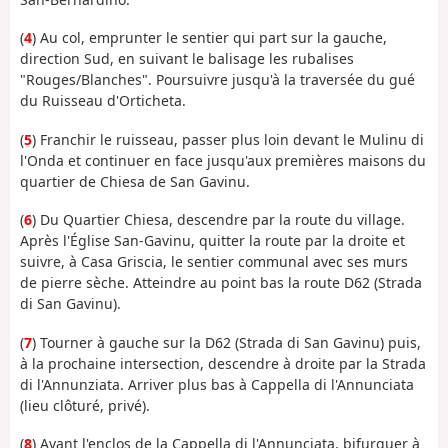
(
4
) Au col, emprunter le sentier qui part sur la gauche,
direction Sud, en suivant le balisage les rubalises
"Rouges/Blanches". Poursuivre jusqu'à la traversée du gué
du Ruisseau d'Orticheta.
(
5
) Franchir le ruisseau, passer plus loin devant le Mulinu di
l'Onda et continuer en face jusqu'aux premières maisons du
quartier de Chiesa de San Gavinu.
(
6
) Du Quartier Chiesa, descendre par la route du village.
Après l'Église San-Gavinu, quitter la route par la droite et
suivre, à Casa Griscia, le sentier communal avec ses murs
de pierre sèche. Atteindre au point bas la route D62 (Strada
di San Gavinu).
(
7
) Tourner à gauche sur la D62 (Strada di San Gavinu) puis,
à la prochaine intersection, descendre à droite par la Strada
di l'Annunziata. Arriver plus bas à Cappella di l'Annunciata
(lieu clôturé, privé).
(
8
) Avant l'enclos de la Cappella di l'Annunciata, bifurquer à