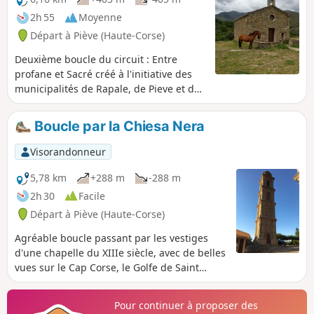
2h 55
Moyenne
Départ à Piève (Haute-Corse)
Deuxième boucle du circuit : Entre
profane et Sacré créé à l'initiative des
municipalités de Rapale, de Pieve et de
Sorio, en utilisant les anciens sentiers
de communication qui reliaient les trois
Boucle par la Chiesa Nera
villages. Ce parcours n'a rien à envier au
précédent en matière de découverte du
Visorandonneur
patrimoine : statues-menhirs, lavoirs,
fontaines, ruelles pavées, sentiers
5,78 km
+288 m
-288 m
communaux bordés de murs, voilà pour
2h 30
Facile
le côté profane.Le patrimoine sacré est
Départ à Piève (Haute-Corse)
quant à lui remarquable avec les églises
San Quilico de Piève, San Filippu Neri de
Agréable boucle passant par les vestiges
Sorio et les chapelles.Le retour de Sorio
d'une chapelle du XIIIe siècle, avec de belles
à Pieve, en balcon au-dessus de la
vues sur le Cap Corse, le Golfe de Saint
plaine du Nebbiu et du golfe de Saint
Florent et la montagne de Tenda.
Florent , est propice aux prises de vue.
Pour continuer à proposer des
Parcours formellement déconseillé du