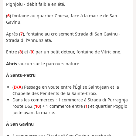
Pighjolu - débit faible en été.
(
6
) fontaine au quartier Chiesa, face à la mairie de San-
Gavinu.
Après (
7
), fontaine au croisement Strada di San Gavinu -
Strada di l'Annunziata.
Entre (
8
) et (
9
) par un petit détour, fontaine de Vitricione.
Abris :
aucun sur le parcours nature
À Santu-Petru
(
D/A
) Passage en voute entre l'Église Saint-Jean et la
Chapelle des Pénitents de la Sainte-Croix.
Dans les commerces : 1 commerce à Strada di Purraghja
route D62 (
10
) + 1 commerce entre (
1
) et quartier Poggio
juste avant la mairie.
À San Gavinu
1 commerce sur Strada di San Gavinu, proche du