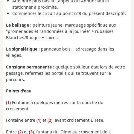
Atteindre plus bas la Cappella di l'Annunciata et
stationner à proximité.
Commencer le circuit au point n°8 du présent descriptif.
Le balisage
: peinture Jaune, marquage spécifique aux
"promenades et randonnées à la journée
"
+ rubalises
Blanches/Rouges + cairns.
La signalétique
: panneaux bois + adressage dans les
villages.
Consigne permanente
: quelque soit leur état lors de votre
passage, refermez les portails qui se trouvent sur le
parcours.
Points d'eau
(
1
) Fontaine à quelques mètres sur la gauche du
croisement.
Fontaine entre (
1
) et (
2
), avant croisement E Tese.
Entre (
2
) et (
3
), funtana di l'Olmo au croisement de U