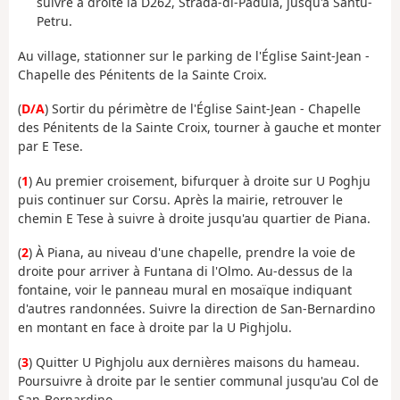
suivre à droite la D262, Strada-di-Padula, jusqu'à Santu-
Petru.
Au village, stationner sur le parking de l'Église Saint-Jean -
Chapelle des Pénitents de la Sainte Croix.
(
D/A
) Sortir du périmètre de l'Église Saint-Jean - Chapelle
des Pénitents de la Sainte Croix, tourner à gauche et monter
par E Tese.
(
1
) Au premier croisement, bifurquer à droite sur U Poghju
puis continuer sur Corsu. Après la mairie, retrouver le
chemin E Tese à suivre à droite jusqu'au quartier de Piana.
(
2
) À Piana, au niveau d'une chapelle, prendre la voie de
droite pour arriver à Funtana di l'Olmo. Au-dessus de la
fontaine, voir le panneau mural en mosaïque indiquant
d'autres randonnées. Suivre la direction de San-Bernardino
en montant en face à droite par la U Pighjolu.
(
3
) Quitter U Pighjolu aux dernières maisons du hameau.
Poursuivre à droite par le sentier communal jusqu'au Col de
San-Bernardino.