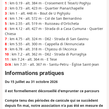
1
: km 0.19 - alt. 384 m - Croisement E Tese/U Poghju
2
: km 0.73 - alt. 423 m - Quartier Piana/chapelle
3
: km 1 - alt. 448 m - Bout de U Pighjolu
4
: km 1.74 - alt. 572 m - Col de San Bernardino
5
: km 2.55 - alt. 519 m - Ruisseau d'Orticheta
6
: km 4.12 - alt. 427 m - Strada di a Casa Cumuna - Quartier
Chiesa
7
: km 4.75 - alt. 324 m - D62 - Strada di San Gavinu
8
: km 5.55 - alt. 300 m - Cappella di l'Annunciata
9
: km 6.78 - alt. 318 m - Chjassu di l'Accinca
10
: km 7.2 - alt. 362 m - D62 - Strada di Purraghja
11
: km 7.24 - alt. 364 m - E Tese
D/A
: km 7.31 - alt. 367 m - Santu-Petru - Église Saint-Jean
Informations pratiques
Du 15 juillet au 31 octobre 2026
il est formellement déconseillé d'emprunter ce parcours
Compte tenu des périodes de canicule qui se succèdent
depuis fin mai, notre association n'a pas été en mesure de