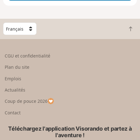
e
e
n
g
C
r
R
h
a
e
o
n
t
i
d
o
s
CGU et confidentialité
u
i
r
s
Plan du site
e
s
n
e
Emplois
h
z
Actualités
a
u
u
n
Coup de pouce 2026
t
p
a
Contact
y
s
Téléchargez l'application Visorando et partez à
l'aventure !