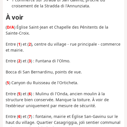
croisement de la Stradda di l'Annunziata.
À voir
(
D/A
) É
glise Saint-Jean et Chapelle des Pénitents de la
Sainte-Croix.
Entre (
1
) et (
2
), centre du village - rue principale - commerce
et mairie.
Entre (
2
) et (
3
) : Funtana di l'Olmo.
Bocca di San Bernardinu, points de vue.
(
5
) Canyon du Ruisseau de l'Orticheta.
Entre (
5
) et (
6
) : Mulinu di l'Onda, ancien moulin à la
structure bien conservée. Manque la toiture. À voir de
l'extérieur uniquement par mesure de sécurité.
Entre (
6
) et (
7
) : fontaine, mairie et Église San-Gavinu sur le
haut du village. Quartier Casagriggia, joli sentier communal