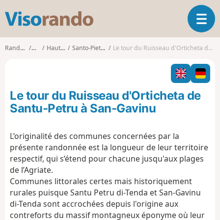
V
O
i
u
s
v
o
Randonnées
Corse
Haute-Corse
Santo-Pietro-di-Tenda
Le tour du Ruisseau d'Orticheta de Santu-Petru à San-Gavinu
r
r
i
a
r
n
l
d
Le tour du Ruisseau d'Orticheta de
a
o
n
Santu-Petru à San-Gavinu
a
v
L’originalité des communes concernées par la
i
présente randonnée est la longueur de leur territoire
g
a
respectif, qui s’étend pour chacune jusqu'aux plages
t
de l’Agriate.
i
Communes littorales certes mais historiquement
o
rurales puisque Santu Petru di-Tenda et San-Gavinu
n
di-Tenda sont accrochées depuis l'origine aux
contreforts du massif montagneux éponyme où leur