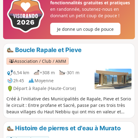
fonctionnalités gratuites et pratiques
15/07 au 31/10/2026 cf informations
en randonnée, soutenez-nous en
pratiques
donnant un petit coup de pouce !
Je donne un coup de pouce
Boucle Rapale et Pieve
Association / Club / AMM
6,54 km
+308 m
-301 m
2h 45
Moyenne
Départ à Rapale (Haute-Corse)
Créé à l'initiative des Municipalités de Rapale, Pieve et Sorio
le circuit : Entre profane et Sacré, passe par ces trois très
beaux villages du Haut Nebbiu qui ont mis en valeur et
conservé un patrimoine à découvrir absolument.Sentiers
communaux, chemins muletiers, chapelles Romanes,
Histoire de pierres et d'eau à Murato
statues-menhirs, église à clocher déporté avec en prime un
parcours à travers châtaigneraies et chênaies permettant