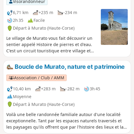
Visorandonneur
de randonner en toutes saisons.Le présent descriptif n'est
pas un copié-collé du parcours labellisé mais une variante
6,71 km
+235 m
-234 m
scindée en deux boucles qui en reprend les tracés. L'idée
2h 35
Facile
étant de rendre plus accessible le parcours en limitant la
Départ à Murato (Haute-Corse)
distance et la durée, donnant ainsi plus de temps pour la
découverte du patrimoine. Il s'agit donc de la première
Le village de Murato vous fait découvrir un
boucle. Parcours formellement déconseillé du 15/07 au
sentier appelé Histoire de pierres et d'eau.
31/10/2026 cf informations pratiques
C'est un circuit touristique entre village et
nature ou l'on découvre Murato Supranu
(partie supérieur du village) et Murato
Boucle de Murato, nature et patrimoine
Sottanu. On traverse des ruelles, des vieilles
maisons, des églises, des chapelles, des
Association / Club / AMM
fontaines, des pagliaghji (paillers), lavoirs et
fours à pain. Ce parcours n'a pas vocation de
10,40 km
+283 m
-282 m
3h 45
grande rando, mais à le mérite de faire
Moyenne
découvrir le passé, et de pouvoir être
Départ à Murato (Haute-Corse)
parcouru en famille.
Voilà une belle randonnée familiale autour d'une localité
exceptionnelle. Tant par les espaces naturels traversés et
les paysages qu'ils offrent que par l'histoire des lieux et la
conservation du patrimoine. Voire tout simplement par la