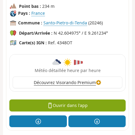
Point bas :
234 m
Pays :
France
Commune :
Santo-Pietro-di-Tenda
(20246)
Départ/Arrivée :
N 42.604975° / E 9.261234°
Carte(s) IGN :
Ref. 4348OT
Météo détaillée heure par heure
Découvrez Visorando Premium
Ouvrir dans l'app