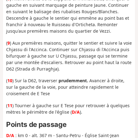
gauche en suivant marquage de peinture Jaune. Continuer
en suivant le balisage des rubalises Rouges/Blanches.
Descendre à gauche le sentier qui emmène au point bas et
franchir à nouveau le Ruisseau d'Orticheta. Remonter
jusqu'aux premières maisons du quartier de Vezzi.
(
9
) Aux premières maisons, quitter le sentier et suivre la voie
Chjassu di l'Accinca. Continuer sur Chjassu di l'Accinca puis
bifurquer à gauche sur U Chjassu, passage qui se termine
par une montée d'escaliers. Retrouver au point haut la route
D62 (Strada di Purraghja).
(
10
) Sur la D62, traverser
prudemment.
Avancer à droite,
sur la gauche de la voie, pour atteindre rapidement le
croisement de E Tese
(
11
) Tourner à gauche sur E Tese pour retrouver à quelques
mètres le périmètre de l'église (
D/A
).
Points de passage
D/A
: km 0 - alt. 367 m - Santu-Petru - Église Saint-Jean