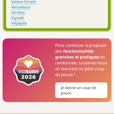
Velone-Orneto
Venzolasca
Verdèse
Vignale
Volpajola
Pour continuer à proposer
des
fonctionnalités
gratuites et pratiques
en
randonnée, soutenez-nous
en donnant un petit coup
de pouce !
Je donne un coup de
pouce