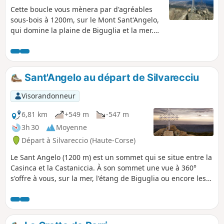
Cette boucle vous mènera par d'agréables
sous-bois à 1200m, sur le Mont Sant'Angelo,
qui domine la plaine de Biguglia et la mer.
Contrairement au sentier traditionnel qui
part de Silvareccio, le départ depuis Carogne
ou Monte vous mènera hors des sentiers
battus sur d'anciens sentiers et pistes
Sant'Angelo au départ de Silvarecciu
abandonnés et il a l'avantage de parcourir
une boucle. (!) Descriptif ancien, des sentiers
Visorandonneur
semblent avoir disparu, voir les avis
6,81 km
+549 m
-547 m
3h 30
Moyenne
Départ à Silvareccio (Haute-Corse)
Le Sant Angelo (1200 m) est un sommet qui se situe entre la
Casinca et la Castaniccia. À son sommet une vue à 360°
s'offre à vous, sur la mer, l'étang de Biguglia ou encore les
villages et vallées alentours. La randonnée se fait en sous-
bois, sous la protection des châtaigniers, majoritairement.