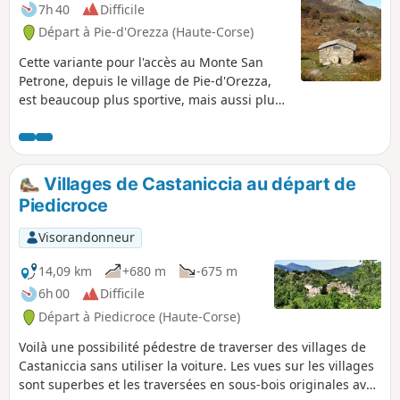
région. De petits ruisseaux, permettent
7h 40
Difficile
des pauses rafraichissantes l'été, tout
Départ à Pie-d'Orezza (Haute-Corse)
en restant praticables l'hiver.
Cette variante pour l'accès au Monte San
Petrone, depuis le village de Pie-d'Orezza,
est beaucoup plus sportive, mais aussi plus
belle que l'accès classique par le Col de
Prato. Le San Petrone, avec ses 1767 m
d'altitude, est le plus haut sommet de la
Castaniccia. La cime offre un panorama
Villages de Castaniccia au départ de
remarquable à 360°. Vous aurez une vue sur
Piedicroce
le Cap Corse jusqu'à la côte Est, sur
l'ensemble de la Castaniccia et sur la chaîne
Visorandonneur
montagneuse des plus hauts sommets de
l’île. Cette randonnée peut être classée
14,09 km
+680 m
-675 m
comme très difficile pour les randonneurs
6h 00
Difficile
non habitués à des distances et dénivelés
Départ à Piedicroce (Haute-Corse)
assez conséquents. Vous avez la possibilité
de la raccourcir en évitant de faire l'aller-
Voilà une possibilité pédestre de traverser des villages de
retour au sommet du San Petrone depuis le
Castaniccia sans utiliser la voiture. Les vues sur les villages
Col de Bocca di San Pietro. Néanmoins, cela
sont superbes et les traversées en sous-bois originales avec
restera une très belle randonnée en boucle