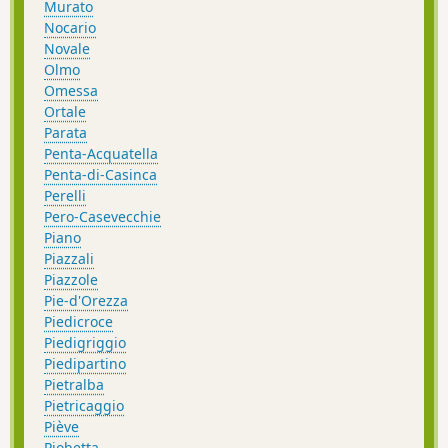
Murato
Nocario
Novale
Olmo
Omessa
Ortale
Parata
Penta-Acquatella
Penta-di-Casinca
Perelli
Pero-Casevecchie
Piano
Piazzali
Piazzole
Pie-d'Orezza
Piedicroce
Piedigriggio
Piedipartino
Pietralba
Pietricaggio
Piève
Piobetta