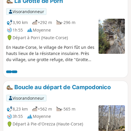
La Grotte de Porri
Visorandonneur
3,90 km
+292 m
-296 m
1h 55
Moyenne
Départ à Porri (Haute-Corse)
En Haute-Corse, le village de Porri fût un des
hauts lieux de la résistance insulaire. Près
du village, une grotte refuge, dite "Grotte
des Maquisards" qui servit de quartier
général à la Résistance, rappelle la
contribution de Porri et du pays de Casinca à
la libération de la Corse. Elle est bien gardée
Boucle au départ de Campodonico
par les Vincetti, les Vittori, Bébé Arrighi,
Antoine Battesti, Noël Agostini et tant
Visorandonneur
d'autres. Source : France 3 Corse ViaStella
8,23 km
+562 m
-565 m
3h 55
Moyenne
Départ à Pie-d'Orezza (Haute-Corse)