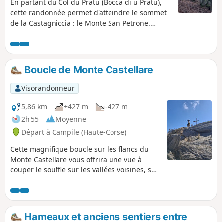
En partant du Col du Pratu (Bocca di u Pratu),
cette randonnée permet d'atteindre le sommet
de la Castagniccia : le Monte San Petrone.
Magnifique forêt de hêtres tout au long du
chemin et superbe panorama au sommet.
Boucle de Monte Castellare
Visorandonneur
5,86 km
+427 m
-427 m
2h 55
Moyenne
Départ à Campile (Haute-Corse)
Cette magnifique boucle sur les flancs du
Monte Castellare vous offrira une vue à
couper le souffle sur les vallées voisines, sur
la plaine de Bastia, l'Île d'Elbe et même, par
temps clair, sur les côtes italiennes. Elle
alterne les passages en sous-bois et à
découvert jusqu'au sommet situé à 1000m
Hameaux et anciens sentiers entre
où un magnifique chêne vous attend pour