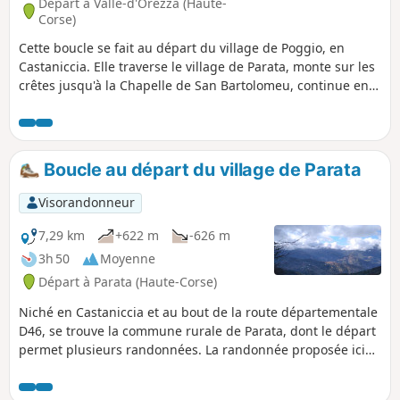
Départ à Valle-d'Orezza (Haute-
Corse)
Cette boucle se fait au départ du village de Poggio, en
Castaniccia. Elle traverse le village de Parata, monte sur les
crêtes jusqu'à la Chapelle de San Bartolomeu, continue en
direction du Mont Olmelli, Mont di e tre Pieve, Mont
Zucarello, avant de passer devant la Chapelle San Giorgio et
de retrouver Poggio. Une grande partie de la boucle se fait
sur les crêtes, ce qui permet d'avoir une vue dégagée de
Boucle au départ du village de Parata
part et d'autre des vallées. Le parcours boisé rend la
randonnée très agréable, surtout en période estivale.
Visorandonneur
7,29 km
+622 m
-626 m
3h 50
Moyenne
Départ à Parata (Haute-Corse)
Niché en Castaniccia et au bout de la route départementale
D46, se trouve la commune rurale de Parata, dont le départ
permet plusieurs randonnées. La randonnée proposée ici
monte sur les crêtes en passant par la Chapelle San
Bartolomeu. Le point de vue de part et d'autre de la crête