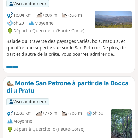
Visorandonneur
16,04 km
+606 m
-598 m
6h 20
Moyenne
Départ à Quercitello (Haute-Corse)
Balade qui traverse des paysages variés, bois, maquis, et
qui offre une superbe vue sur le San Petrone. De plus, de
part et d'autre de la crête, vous pourrez admirer de
nombreux villages, comme Bisinchi, Castellu di Rustinu, ou
encore Monte, et avoir une vue sur San Anghjulu, en face.
Monte San Petrone à partir de la Bocca
di u Pratu
Visorandonneur
12,80 km
+775 m
-768 m
5h 50
Moyenne
Départ à Quercitello (Haute-Corse)