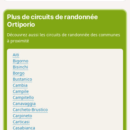
que l'on longe, offre à la fois une vue sur la mer
Tyrrhénienne et sur la Castaniccia et ses villages.
Plus de circuits de randonnée
Ortiporio
Découvrez aussi les circuits de randonnée des communes
à proximité
Aiti
Bigorno
Bisinchi
Borgo
Bustanico
Cambia
Campile
Campitello
Canavaggia
Carcheto-Brustico
Carpineto
Carticasi
Casabianca