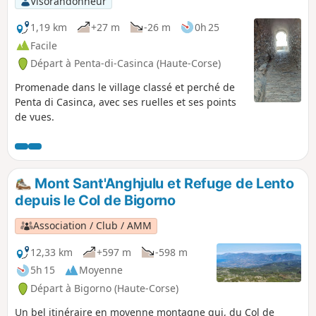
Visorandonneur
1,19 km
+27 m
-26 m
0h 25
Facile
Départ à Penta-di-Casinca (Haute-Corse)
Promenade dans le village classé et perché de
Penta di Casinca, avec ses ruelles et ses points
de vues.
Mont Sant'Anghjulu et Refuge de Lento
depuis le Col de Bigorno
Association / Club / AMM
12,33 km
+597 m
-598 m
5h 15
Moyenne
Départ à Bigorno (Haute-Corse)
Un bel itinéraire en moyenne montagne qui, du Col de