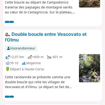
Cette boucle au départ de Campodonico
traverse des paysages de montagne variés
au cœur de la Castagniccia. Sur le plateau,
une vue imprenable permet d'admirer la
chaîne de montagne du centre corse, les
villages remarquables de Castagniccia, tout
en ayant une vue lointaine sur la mer. De
Double boucle entre Vescovato et
plus, des traces de bâti sont à admirer à
l'Olmu
Bocca al Prato.
Visorandonneur
12,07 km
+600 m
-601 m
5h 10
Moyenne
Départ à Haute-Corse
Cette randonnée se présente comme une
double boucle qui relie les villages de
Vescovato et d'Olmu. Le départ se fait de
Vescovato, dont le patrimoine bâti est à
découvrir pour les plus curieux et traverse le
village d'Olmu qui ravira les amoureux des