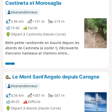
Castineta et Morosaglia
vous procurer l'ombre nécessaire au pique-
nique ou à la sieste. La descente vous fera
Visorandonneur
traverser le charmant hameau de Costa.
3,96 km
+191 m
-219 m
1h 40
Facile
Départ à Castineta (Haute-Corse)
Belle petite randonnée en boucle depuis les
abords de Castineta (à visiter !). Découverte
d'anciens hameaux et chemins entre
Castineta et Morosaglia. Ces chemins étaient
très utilisés à l'époque où la route de
Castineta n'existait pas.
Le Mont Sant'Angelo depuis Carogne
Visorandonneur
8,56 km
+587 m
-587 m
4h 05
Difficile
Départ à Monte (Haute-Corse)