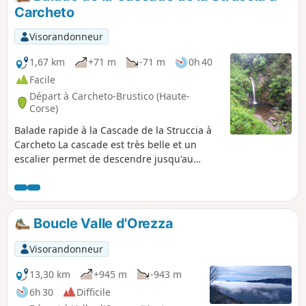
de la région.
Carcheto
Visorandonneur
1,67 km
+71 m
-71 m
0h 40
Facile
Départ à Carcheto-Brustico (Haute-
Corse)
Balade rapide à la Cascade de la Struccia à
Carcheto La cascade est très belle et un
escalier permet de descendre jusqu'au
bassin pour se baigner. Table de pique-
nique très sympathique en haut de l'escalier.
Boucle Valle d'Orezza
Visorandonneur
13,30 km
+945 m
-943 m
6h 30
Difficile