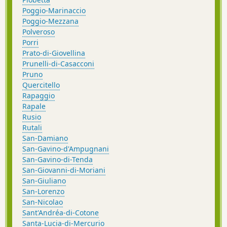
Poggio-Marinaccio
Poggio-Mezzana
Polveroso
Porri
Prato-di-Giovellina
Prunelli-di-Casacconi
Pruno
Quercitello
Rapaggio
Rapale
Rusio
Rutali
San-Damiano
San-Gavino-d'Ampugnani
San-Gavino-di-Tenda
San-Giovanni-di-Moriani
San-Giuliano
San-Lorenzo
San-Nicolao
Sant'Andréa-di-Cotone
Santa-Lucia-di-Mercurio