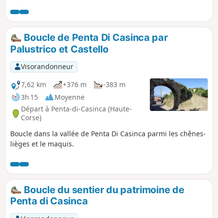
pleins de rencontres (veaux, vaches, cochons, etc.). Le trajet
avec des paysages variés et des vues
se fera tantôt sur route goudronnée, tantôt sur sentier.
dégagées.
Boucle de Penta Di Casinca par
Palustrico et Castello
Visorandonneur
7,62 km
+376 m
-383 m
3h 15
Moyenne
Départ à Penta-di-Casinca (Haute-
Corse)
Boucle dans la vallée de Penta Di Casinca parmi les chênes-
lièges et le maquis.
Boucle du sentier du patrimoine de
Penta di Casinca