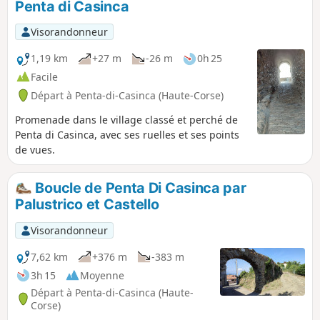
Penta di Casinca
la libération de la Corse. Elle est bien gardée
par les Vincetti, les Vittori, Bébé Arrighi,
Visorandonneur
Antoine Battesti, Noël Agostini et tant
d'autres. Source : France 3 Corse ViaStella
1,19 km
+27 m
-26 m
0h 25
Facile
Départ à Penta-di-Casinca (Haute-Corse)
Promenade dans le village classé et perché de
Penta di Casinca, avec ses ruelles et ses points
de vues.
Boucle de Penta Di Casinca par
Palustrico et Castello
Visorandonneur
7,62 km
+376 m
-383 m
3h 15
Moyenne
Départ à Penta-di-Casinca (Haute-
Corse)