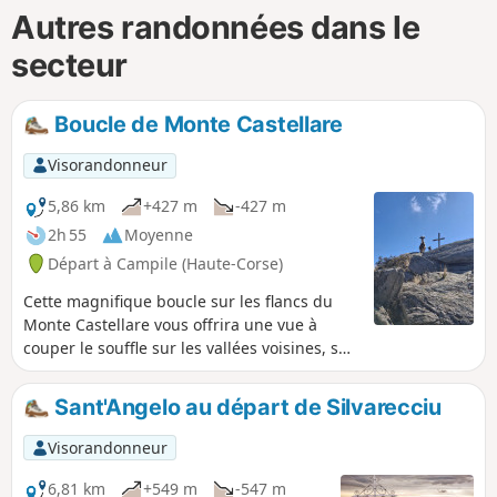
Autres randonnées dans le
secteur
Boucle de Monte Castellare
Visorandonneur
5,86 km
+427 m
-427 m
2h 55
Moyenne
Départ à Campile (Haute-Corse)
Cette magnifique boucle sur les flancs du
Monte Castellare vous offrira une vue à
couper le souffle sur les vallées voisines, sur
la plaine de Bastia, l'Île d'Elbe et même, par
temps clair, sur les côtes italiennes. Elle
Sant'Angelo au départ de Silvarecciu
alterne les passages en sous-bois et à
découvert jusqu'au sommet situé à 1000m
Visorandonneur
où un magnifique chêne vous attend pour
vous procurer l'ombre nécessaire au pique-
6,81 km
+549 m
-547 m