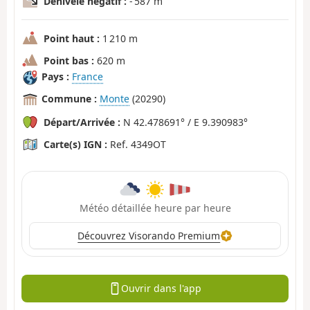
Dénivelé négatif :
- 587 m
Point haut :
1 210 m
Point bas :
620 m
Pays :
France
Commune :
Monte
(20290)
Départ/Arrivée :
N 42.478691° / E 9.390983°
Carte(s) IGN :
Ref. 4349OT
Météo détaillée heure par heure
Découvrez Visorando Premium
Ouvrir dans l'app