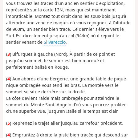
vous trouvez les traces d'un ancien sentier d'exploitation,
représenté sur la carte IGN, mais qui est maintenant
impraticable. Montez tout droit dans les sous-bois jusqu'à
atteindre une zone de maquis où vous rejoignez, à l'altitude
de 900m, un sentier bien tracé. Ce dernier s'éleve vers le
Sud-Est directement jusqu'au col (944m) où il rejoint le
sentier venant de
Silvareccio
.
(
3
) Bifurquez à gauche (Nord). À partir de ce point et
jusqu'au sommet, le sentier est bien marqué et
parfaitement balisé en Rouge.
(
4
) Aux abords d'une bergerie, une grande table de pique-
nique ombragée vous tend les bras. La montée vers le
sommet se situe derrière sur la droite.
La côte devient raide mais ombragée pour atteindre le
sommet du Monte Sant' Angelo d'où vous pourrez profiter
d'une superbe vue, jusqu'en Italie si le temps est clair.
(
5
) Reprenez le trajet aller jusqu'au carrefour précédent.
(
4
) Empruntez à droite la piste bien tracée qui descend sur