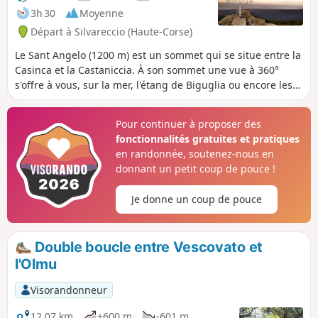
nique ou à la sieste. La descente vous fera
3h 30
Moyenne
traverser le charmant hameau de Costa.
Départ à Silvareccio (Haute-Corse)
Le Sant Angelo (1200 m) est un sommet qui se situe entre la
Casinca et la Castaniccia. À son sommet une vue à 360°
s'offre à vous, sur la mer, l'étang de Biguglia ou encore les
villages et vallées alentours. La randonnée se fait en sous-
bois, sous la protection des châtaigniers, majoritairement.
Pour continuer à proposer des
fonctionnalités gratuites et pratiques
en randonnée, soutenez-nous en
donnant un petit coup de pouce !
Je donne un coup de pouce
Double boucle entre Vescovato et
l'Olmu
Visorandonneur
12,07 km
+600 m
-601 m