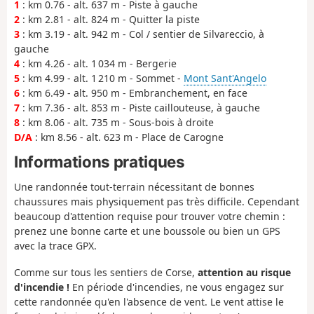
1
: km 0.76 - alt. 637 m - Piste à gauche
2
: km 2.81 - alt. 824 m - Quitter la piste
3
: km 3.19 - alt. 942 m - Col / sentier de Silvareccio, à
gauche
4
: km 4.26 - alt. 1 034 m - Bergerie
5
: km 4.99 - alt. 1 210 m - Sommet -
Mont Sant'Angelo
6
: km 6.49 - alt. 950 m - Embranchement, en face
7
: km 7.36 - alt. 853 m - Piste caillouteuse, à gauche
8
: km 8.06 - alt. 735 m - Sous-bois à droite
D/A
: km 8.56 - alt. 623 m - Place de Carogne
Informations pratiques
Une randonnée tout-terrain nécessitant de bonnes
chaussures mais physiquement pas très difficile. Cependant
beaucoup d'attention requise pour trouver votre chemin :
prenez une bonne carte et une boussole ou bien un GPS
avec la trace GPX.
Comme sur tous les sentiers de Corse,
attention au risque
d'incendie !
En période d'incendies, ne vous engagez sur
cette randonnée qu'en l'absence de vent. Le vent attise le