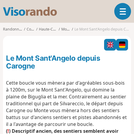
V
O
i
u
s
v
o
Randonnées
Corse
Haute-Corse
Monte
Le Mont Sant'Angelo depuis Carogne
r
r
i
a
r
n
l
d
Le Mont Sant'Angelo depuis
a
o
n
Carogne
a
v
Cette boucle vous mènera par d'agréables sous-bois
i
à 1200m, sur le Mont Sant'Angelo, qui domine la
g
a
plaine de Biguglia et la mer. Contrairement au sentier
t
traditionnel qui part de Silvareccio, le départ depuis
i
Carogne ou Monte vous mènera hors des sentiers
o
battus sur d'anciens sentiers et pistes abandonnés et
n
il a l'avantage de parcourir une boucle.
(
!
) Descriptif ancien, des sentiers semblent avoir