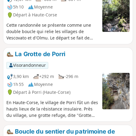
5h 10
Moyenne
Départ à Haute-Corse
Cette randonnée se présente comme une
double boucle qui relie les villages de
Vescovato et d'Olmu. Le départ se fait de
Vescovato, dont le patrimoine bâti est à
découvrir pour les plus curieux et traverse le
La Grotte de Porri
village d'Olmu qui ravira les amoureux des
"vieilles pierres" des villages insulaires. Les
Visorandonneur
paysages traversés sont variés, passant des
sous-bois aux chênaies et à des parties
3,90 km
+292 m
-296 m
découvertes et exposées comme sur les
1h 55
Moyenne
crêtes. Ainsi, en passant d'un versant à
Départ à Porri (Haute-Corse)
l'autre, d'une rive à l'autre, vous aurez
l'occasion de découvrir à la fois des vues sur
En Haute-Corse, le village de Porri fût un des
la mer et les îles qui bordent la Corse, et des
hauts lieux de la résistance insulaire. Près
vues sur les montagnes, parfois enneigées
du village, une grotte refuge, dite "Grotte
suivant les saisons.
des Maquisards" qui servit de quartier
général à la Résistance, rappelle la
Boucle du sentier du patrimoine de
contribution de Porri et du pays de Casinca à