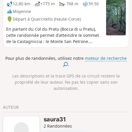
12,80 km
+775 m
-768 m
5h 50
Moyenne
Départ à Quercitello (Haute-Corse)
En partant du Col du Pratu (Bocca di u Pratu),
cette randonnée permet d'atteindre le sommet
de la Castagniccia : le Monte San Petrone.
Magnifique forêt de hêtres tout au long du
chemin et superbe panorama au sommet.
Pour plus de randonnées, utilisez notre
moteur de recherche
.
Les descriptions et la trace GPS de ce circuit restent la
propriété de leur auteur. Ne pas les copier sans son
autorisation.
AUTEUR
saura31
2 Randonnées