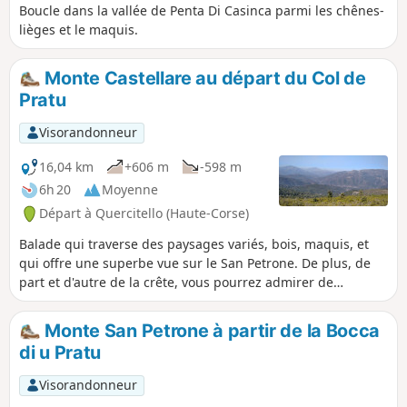
Boucle dans la vallée de Penta Di Casinca parmi les chênes-
lièges et le maquis.
Monte Castellare au départ du Col de
Pratu
Visorandonneur
16,04 km
+606 m
-598 m
6h 20
Moyenne
Départ à Quercitello (Haute-Corse)
Balade qui traverse des paysages variés, bois, maquis, et
qui offre une superbe vue sur le San Petrone. De plus, de
part et d'autre de la crête, vous pourrez admirer de
nombreux villages, comme Bisinchi, Castellu di Rustinu, ou
encore Monte, et avoir une vue sur San Anghjulu, en face.
Monte San Petrone à partir de la Bocca
di u Pratu
Visorandonneur