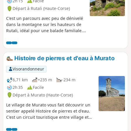
2h 15
Facile
Départ à Rutali (Haute-Corse)
C'est un parcours avec peu de dénivelé
dans la montagne sur les hauteurs de
Rutali, idéal pour une balade familiale.
Au milieu du maquis, des arbousiers,
chênes et quelques châtaigniers. On est
vite isolé dans une nature sauvage à
600 m d'altitude avec des points de vue
Histoire de pierres et d'eau à Murato
sur la mer à l'Est et à l'Ouest. Nous
sommes face à la base du Cap Corse.
Visorandonneur
6,71 km
+235 m
-234 m
2h 35
Facile
Départ à Murato (Haute-Corse)
Le village de Murato vous fait découvrir un
sentier appelé Histoire de pierres et d'eau.
C'est un circuit touristique entre village et
nature ou l'on découvre Murato Supranu
(partie supérieur du village) et Murato