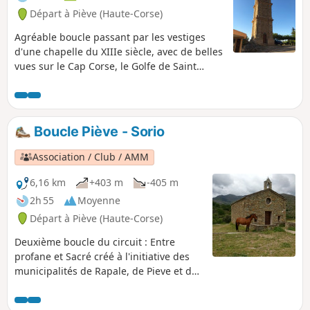
puis une descente dans un maquis, on atteint les berges du
Départ à Piève (Haute-Corse)
petit fleuve côtier "le Bevincu" enjambé par ses ponts
génois. Le centre du village permet d'apprécier l'important
Agréable boucle passant par les vestiges
patrimoine vernaculaire de Murato. Parcours formellement
d'une chapelle du XIIIe siècle, avec de belles
déconseillé du 15/07 au 31/10/2026 cf informations
vues sur le Cap Corse, le Golfe de Saint
pratiques
Florent et la montagne de Tenda.
Boucle Piève - Sorio
Association / Club / AMM
6,16 km
+403 m
-405 m
2h 55
Moyenne
Départ à Piève (Haute-Corse)
Deuxième boucle du circuit : Entre
profane et Sacré créé à l'initiative des
municipalités de Rapale, de Pieve et de
Sorio, en utilisant les anciens sentiers
de communication qui reliaient les trois