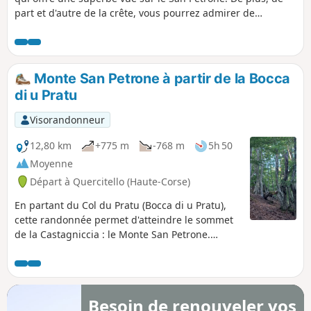
part et d'autre de la crête, vous pourrez admirer de
nombreux villages, comme Bisinchi, Castellu di Rustinu, ou
encore Monte, et avoir une vue sur San Anghjulu, en face.
Monte San Petrone à partir de la Bocca
di u Pratu
Visorandonneur
12,80 km
+775 m
-768 m
5h 50
Moyenne
Départ à Quercitello (Haute-Corse)
En partant du Col du Pratu (Bocca di u Pratu),
cette randonnée permet d'atteindre le sommet
de la Castagniccia : le Monte San Petrone.
Magnifique forêt de hêtres tout au long du
chemin et superbe panorama au sommet.
Besoin de renouveler vos