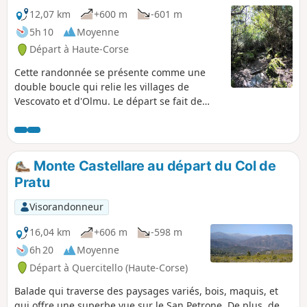
12,07 km
+600 m
-601 m
5h 10
Moyenne
Départ à Haute-Corse
Cette randonnée se présente comme une
double boucle qui relie les villages de
Vescovato et d'Olmu. Le départ se fait de
Vescovato, dont le patrimoine bâti est à
découvrir pour les plus curieux et traverse le
village d'Olmu qui ravira les amoureux des
"vieilles pierres" des villages insulaires. Les
Monte Castellare au départ du Col de
paysages traversés sont variés, passant des
Pratu
sous-bois aux chênaies et à des parties
découvertes et exposées comme sur les
Visorandonneur
crêtes. Ainsi, en passant d'un versant à
l'autre, d'une rive à l'autre, vous aurez
16,04 km
+606 m
-598 m
l'occasion de découvrir à la fois des vues sur
6h 20
Moyenne
la mer et les îles qui bordent la Corse, et des
Départ à Quercitello (Haute-Corse)
vues sur les montagnes, parfois enneigées
suivant les saisons.
Balade qui traverse des paysages variés, bois, maquis, et
qui offre une superbe vue sur le San Petrone. De plus, de