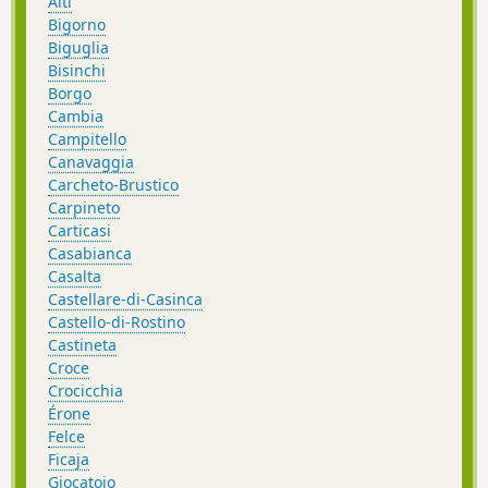
Aiti
Bigorno
Biguglia
Bisinchi
Borgo
Cambia
Campitello
Canavaggia
Carcheto-Brustico
Carpineto
Carticasi
Casabianca
Casalta
Castellare-di-Casinca
Castello-di-Rostino
Castineta
Croce
Crocicchia
Érone
Felce
Ficaja
Giocatojo