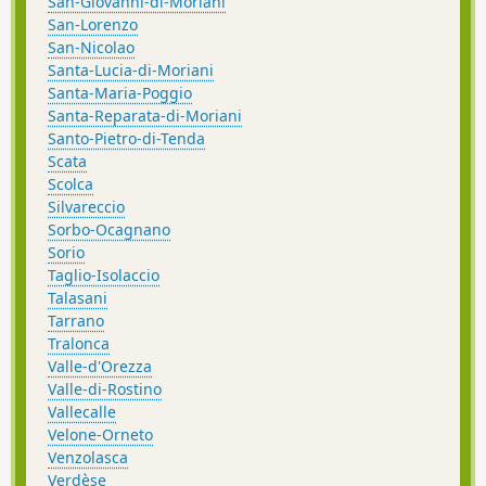
San-Giovanni-di-Moriani
San-Lorenzo
San-Nicolao
Santa-Lucia-di-Moriani
Santa-Maria-Poggio
Santa-Reparata-di-Moriani
Santo-Pietro-di-Tenda
Scata
Scolca
Silvareccio
Sorbo-Ocagnano
Sorio
Taglio-Isolaccio
Talasani
Tarrano
Tralonca
Valle-d'Orezza
Valle-di-Rostino
Vallecalle
Velone-Orneto
Venzolasca
Verdèse