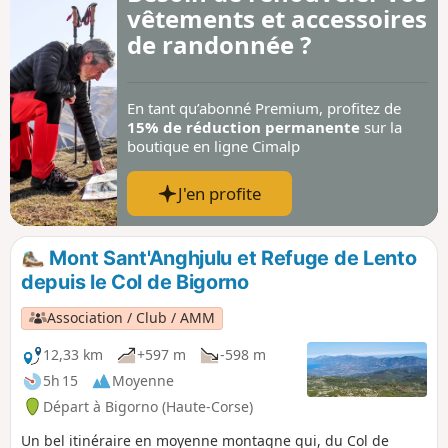
vêtements et accessoires
de randonnée ?
En tant qu’abonné Premium, profitez de
15% de réduction permanente
sur la
boutique en ligne Cimalp
J'en profite
Mont Sant'Anghjulu et Refuge de Lento
depuis le Col de Bigorno
Association / Club / AMM
12,33 km
+597 m
-598 m
5h 15
Moyenne
Départ à Bigorno (Haute-Corse)
Un bel itinéraire en moyenne montagne qui, du Col de