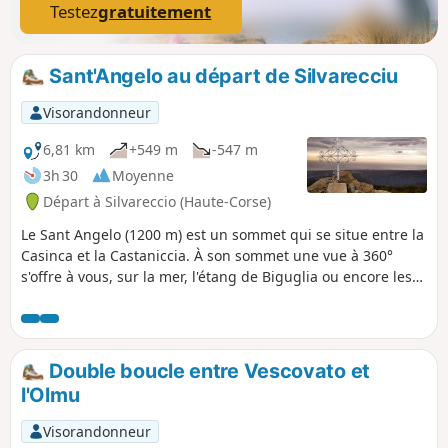
Testez
gratuitement
Sant'Angelo au départ de Silvarecciu
Visorandonneur
6,81 km
+549 m
-547 m
3h 30
Moyenne
Départ à Silvareccio (Haute-Corse)
Le Sant Angelo (1200 m) est un sommet qui se situe entre la
Casinca et la Castaniccia. À son sommet une vue à 360°
s'offre à vous, sur la mer, l'étang de Biguglia ou encore les
villages et vallées alentours. La randonnée se fait en sous-
bois, sous la protection des châtaigniers, majoritairement.
Double boucle entre Vescovato et
l'Olmu
Visorandonneur