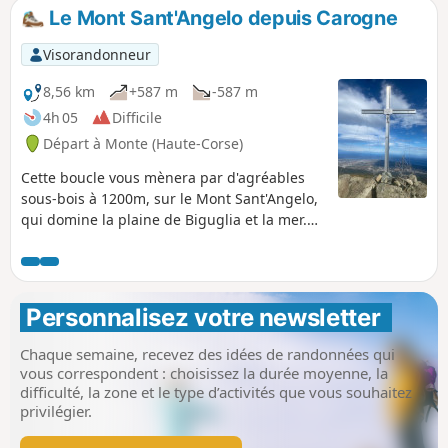
découvert jusqu'au sommet situé à 1000m
Le Mont Sant'Angelo depuis Carogne
où un magnifique chêne vous attend pour
vous procurer l'ombre nécessaire au pique-
Visorandonneur
nique ou à la sieste. La descente vous fera
traverser le charmant hameau de Costa.
8,56 km
+587 m
-587 m
4h 05
Difficile
Départ à Monte (Haute-Corse)
Cette boucle vous mènera par d'agréables
sous-bois à 1200m, sur le Mont Sant'Angelo,
qui domine la plaine de Biguglia et la mer.
Contrairement au sentier traditionnel qui
part de Silvareccio, le départ depuis Carogne
ou Monte vous mènera hors des sentiers
battus sur d'anciens sentiers et pistes
Personnalisez votre newsletter 
abandonnés et il a l'avantage de parcourir
une boucle. (!) Descriptif ancien, des sentiers
Chaque semaine, recevez des idées de randonnées qui
semblent avoir disparu, voir les avis
vous correspondent : choisissez la durée moyenne, la
difficulté, la zone et le type d’activités que vous souhaitez
privilégier.