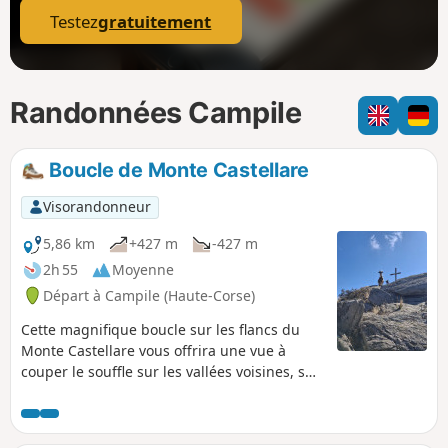
Testez
gratuitement
Randonnées Campile
Boucle de Monte Castellare
Visorandonneur
5,86 km
+427 m
-427 m
2h 55
Moyenne
Départ à Campile (Haute-Corse)
Cette magnifique boucle sur les flancs du
Monte Castellare vous offrira une vue à
couper le souffle sur les vallées voisines, sur
la plaine de Bastia, l'Île d'Elbe et même, par
temps clair, sur les côtes italiennes. Elle
alterne les passages en sous-bois et à