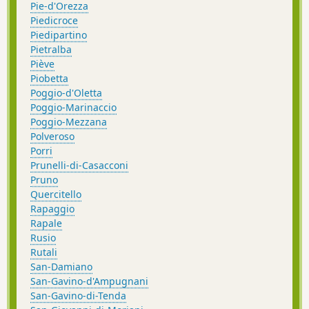
Pie-d'Orezza
Piedicroce
Piedipartino
Pietralba
Piève
Piobetta
Poggio-d'Oletta
Poggio-Marinaccio
Poggio-Mezzana
Polveroso
Porri
Prunelli-di-Casacconi
Pruno
Quercitello
Rapaggio
Rapale
Rusio
Rutali
San-Damiano
San-Gavino-d'Ampugnani
San-Gavino-di-Tenda