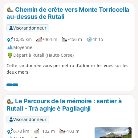
Chemin de crête vers Monte Torriccella
au-dessus de Rutali
Visorandonneur
10,35 km
+464 m
-456 m
4h 15
Moyenne
Départ à Rutali (Haute-Corse)
Cette randonnée vous permettra d'admirer les vues sur les
deux mers.
Le Parcours de la mémoire : sentier à
Rutali - Trà aghje è Pagliaghji
Visorandonneur
6,78 km
+102 m
-103 m