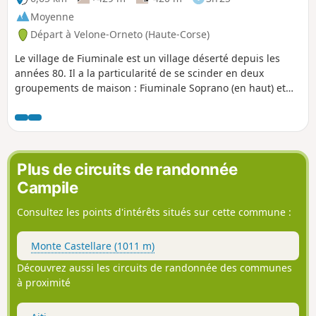
Préservés du tourisme de masse, vous aurez
Moyenne
l'occasion de visiter trois villages
Départ à Velone-Orneto (Haute-Corse)
traditionnels de la haute région de la Costa
Verde.
Le village de Fiuminale est un village déserté depuis les
années 80. Il a la particularité de se scinder en deux
groupements de maison : Fiuminale Soprano (en haut) et
Fiuminale Sottano (en bas). Pour y accéder il existe deux
sentiers. Celui proposé dans cette randonnée, débute au
village de Velone-Orneto, qui est aussi le terminus de la
D330.
Plus de circuits de randonnée
Campile
Consultez les points d'intérêts situés sur cette commune :
Monte Castellare (1011 m)
Découvrez aussi les circuits de randonnée des communes
à proximité