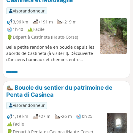
Castineta et Morosaglia
Antoine Battesti, Noël Agostini et tant
d'autres. Source : France 3 Corse ViaStella
Visorandonneur
3,96 km
+191 m
-219 m
1h 40
Facile
Départ à Castineta (Haute-Corse)
Belle petite randonnée en boucle depuis les
abords de Castineta (à visiter !). Découverte
d'anciens hameaux et chemins entre
Castineta et Morosaglia. Ces chemins étaient
très utilisés à l'époque où la route de
Castineta n'existait pas.
Boucle du sentier du patrimoine de
Penta di Casinca
Visorandonneur
1,19 km
+27 m
-26 m
0h 25
Facile
Départ à Penta-di-Casinca (Haute-Corse)