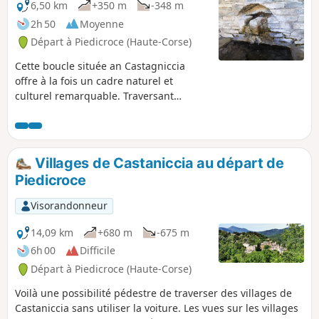
6,50 km
+350 m
-348 m
2h 50
Moyenne
Départ à Piedicroce (Haute-Corse)
Cette boucle située an Castagniccia
offre à la fois un cadre naturel et
culturel remarquable. Traversant
villages et autres lieux bâtis, elle permet
la découverte du patrimoine Corse :
maisons, chapelles, églises, couvent (à
proximité de Piedicroce), mais
Villages de Castaniccia au départ de
également lavoir ou fontaines. La
Piedicroce
boucle, majoritairement en sous-bois,
est à la fois ombragée tout en
Visorandonneur
permettant une vue exceptionnelle sur
les différents villages qui peuplent la
14,09 km
+680 m
-675 m
région. De petits ruisseaux, permettent
6h 00
Difficile
des pauses rafraichissantes l'été, tout
Départ à Piedicroce (Haute-Corse)
en restant praticables l'hiver.
Voilà une possibilité pédestre de traverser des villages de
Castaniccia sans utiliser la voiture. Les vues sur les villages