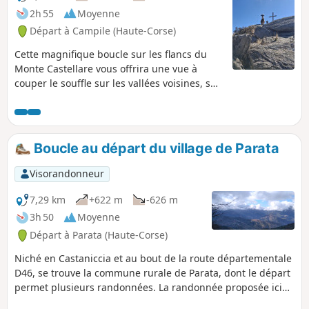
2h 55
Moyenne
Départ à Campile (Haute-Corse)
Cette magnifique boucle sur les flancs du
Monte Castellare vous offrira une vue à
couper le souffle sur les vallées voisines, sur
la plaine de Bastia, l'Île d'Elbe et même, par
temps clair, sur les côtes italiennes. Elle
alterne les passages en sous-bois et à
découvert jusqu'au sommet situé à 1000m
Boucle au départ du village de Parata
où un magnifique chêne vous attend pour
vous procurer l'ombre nécessaire au pique-
Visorandonneur
nique ou à la sieste. La descente vous fera
traverser le charmant hameau de Costa.
7,29 km
+622 m
-626 m
3h 50
Moyenne
Départ à Parata (Haute-Corse)
Niché en Castaniccia et au bout de la route départementale
D46, se trouve la commune rurale de Parata, dont le départ
permet plusieurs randonnées. La randonnée proposée ici
monte sur les crêtes en passant par la Chapelle San