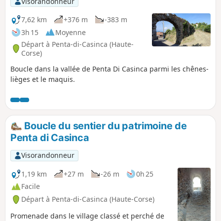
Visorandonneur
7,62 km
+376 m
-383 m
3h 15
Moyenne
Départ à Penta-di-Casinca (Haute-
Corse)
Boucle dans la vallée de Penta Di Casinca parmi les chênes-
lièges et le maquis.
Boucle du sentier du patrimoine de
Penta di Casinca
Visorandonneur
1,19 km
+27 m
-26 m
0h 25
Facile
Départ à Penta-di-Casinca (Haute-Corse)
Promenade dans le village classé et perché de