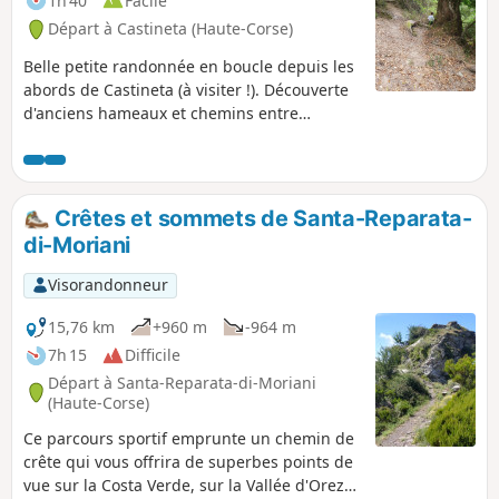
1h 40
Facile
Départ à Castineta (Haute-Corse)
Belle petite randonnée en boucle depuis les
abords de Castineta (à visiter !). Découverte
d'anciens hameaux et chemins entre
Castineta et Morosaglia. Ces chemins étaient
très utilisés à l'époque où la route de
Castineta n'existait pas.
Crêtes et sommets de Santa-Reparata-
di-Moriani
Visorandonneur
15,76 km
+960 m
-964 m
7h 15
Difficile
Départ à Santa-Reparata-di-Moriani
(Haute-Corse)
Ce parcours sportif emprunte un chemin de
crête qui vous offrira de superbes points de
vue sur la Costa Verde, sur la Vallée d'Orezza