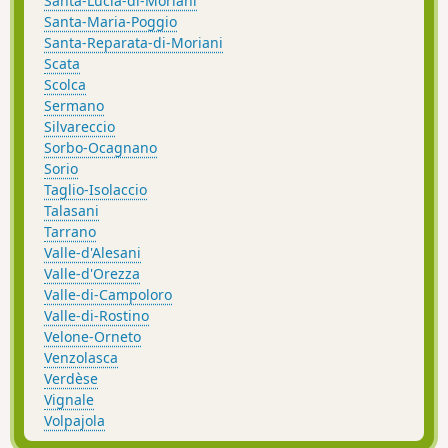
Santa-Lucia-di-Moriani
Santa-Maria-Poggio
Santa-Reparata-di-Moriani
Scata
Scolca
Sermano
Silvareccio
Sorbo-Ocagnano
Sorio
Taglio-Isolaccio
Talasani
Tarrano
Valle-d'Alesani
Valle-d'Orezza
Valle-di-Campoloro
Valle-di-Rostino
Velone-Orneto
Venzolasca
Verdèse
Vignale
Volpajola