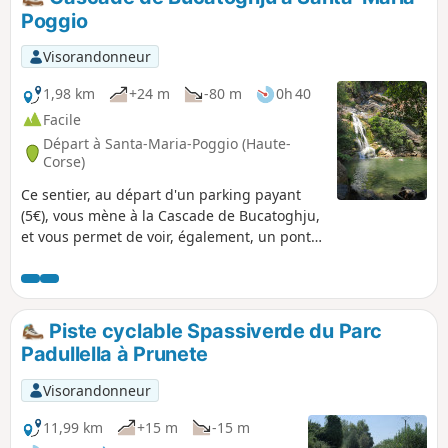
vos yeux et poursuit son chemin jusqu'à la mer.
Poggio
Cette balade très appréciée en journée, l’est
également la nuit, son voile vaporeux
Visorandonneur
entièrement illuminé vous émerveillera.
1,98 km
+24 m
-80 m
0h 40
Facile
Départ à Santa-Maria-Poggio (Haute-
Corse)
Ce sentier, au départ d'un parking payant
(5€), vous mène à la Cascade de Bucatoghju,
et vous permet de voir, également, un pont
génois. C'est une balade familiale, facile,
avec, toutefois, plusieurs traversées de
cours d'eau (aménagées).
Piste cyclable Spassiverde du Parc
Padullella à Prunete
Visorandonneur
11,99 km
+15 m
-15 m