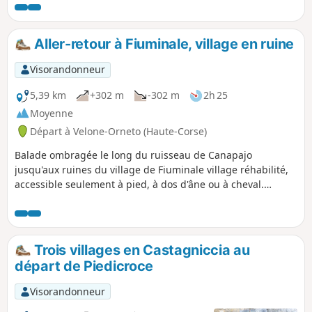
Bartolomeu. Le point de vue de part et d'autre de la crête
que l'on longe, offre à la fois une vue sur la mer
Tyrrhénienne et sur la Castaniccia et ses villages.
Aller-retour à Fiuminale, village en ruine
Visorandonneur
5,39 km
+302 m
-302 m
2h 25
Moyenne
Départ à Velone-Orneto (Haute-Corse)
Balade ombragée le long du ruisseau de Canapajo
jusqu'aux ruines du village de Fiuminale village réhabilité,
accessible seulement à pied, à dos d'âne ou à cheval.
Randonnée aller-retour.
Trois villages en Castagniccia au
départ de Piedicroce
Visorandonneur