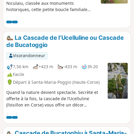
Niculaiu, classée aux monuments
historiques, cette petite boucle familiale
ombragée et facile, vous fera découvrir une
partie de la commune de San Nicolao avec
deux petits hameaux.
La Cascade de l’Ucelluline ou Cascade
de Bucatoggio
Visorandonneur
7,56 km
+423 m
-433 m
3h 20
Facile
Départ à Santa-Maria-Poggio (Haute-Corse)
Quand la nature devient spectacle. Secrète et
offerte à la fois, la cascade de l’Ucelluline
(l’oisillon en Corse) vous offre un décor
saisissant qui ne vous laissera pas indifférent.
Entre les villages de Santa Maria Poggio et San
Nicolao, découvrez ce site sauvage et préservé
où une eau fraîche et limpide se déverse sous
Cascade de Bucatoghju à Santa-Maria-