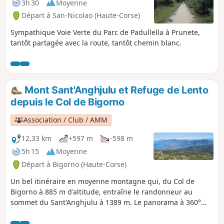
3h 30
Moyenne
Départ à San-Nicolao (Haute-Corse)
Sympathique Voie Verte du Parc de Padullella à Prunete,
tantôt partagée avec la route, tantôt chemin blanc.
Mont Sant'Anghjulu et Refuge de Lento
depuis le Col de Bigorno
Association / Club / AMM
12,33 km
+597 m
-598 m
5h 15
Moyenne
Départ à Bigorno (Haute-Corse)
Un bel itinéraire en moyenne montagne qui, du Col de
Bigorno à 885 m d'altitude, entraîne le randonneur au
sommet du Sant'Anghjulu à 1389 m. Le panorama à 360°
permet, par temps clair, d'apercevoir certains points
culminants de Corse du Sud. Tout proche, le Refuge de