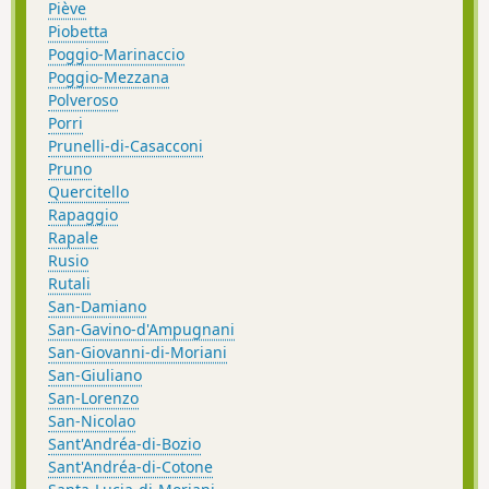
Piève
Piobetta
Poggio-Marinaccio
Poggio-Mezzana
Polveroso
Porri
Prunelli-di-Casacconi
Pruno
Quercitello
Rapaggio
Rapale
Rusio
Rutali
San-Damiano
San-Gavino-d'Ampugnani
San-Giovanni-di-Moriani
San-Giuliano
San-Lorenzo
San-Nicolao
Sant'Andréa-di-Bozio
Sant'Andréa-di-Cotone