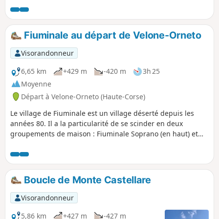
chemin et superbe panorama au sommet.
Fiuminale au départ de Velone-Orneto
Visorandonneur
6,65 km
+429 m
-420 m
3h 25
Moyenne
Départ à Velone-Orneto (Haute-Corse)
Le village de Fiuminale est un village déserté depuis les
années 80. Il a la particularité de se scinder en deux
groupements de maison : Fiuminale Soprano (en haut) et
Fiuminale Sottano (en bas). Pour y accéder il existe deux
sentiers. Celui proposé dans cette randonnée, débute au
village de Velone-Orneto, qui est aussi le terminus de la
D330.
Boucle de Monte Castellare
Visorandonneur
5,86 km
+427 m
-427 m