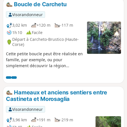
Boucle de Carchetu
Visorandonneur
3,02 km
+120 m
-117 m
1h 10
Facile
Départ à Carcheto-Brustico (Haute-
Corse)
Cette petite boucle peut être réalisée en
famille, par exemple, ou pour
simplement découvrir la région
d'Orezza sur une randonnée courte et
peu difficile. À travers cette balade, vous
pourrez ainsi découvrir le patrimoine
naturel (cascade) mais également bâti
Hameaux et anciens sentiers entre
de la région.
Castineta et Morosaglia
Visorandonneur
3,96 km
+191 m
-219 m