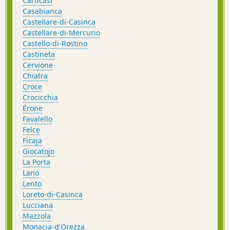
Carticasi
Casabianca
Castellare-di-Casinca
Castellare-di-Mercurio
Castello-di-Rostino
Castineta
Cervione
Chiatra
Croce
Crocicchia
Érone
Favalello
Felce
Ficaja
Giocatojo
La Porta
Lano
Lento
Loreto-di-Casinca
Lucciana
Mazzola
Monacia-d'Orezza