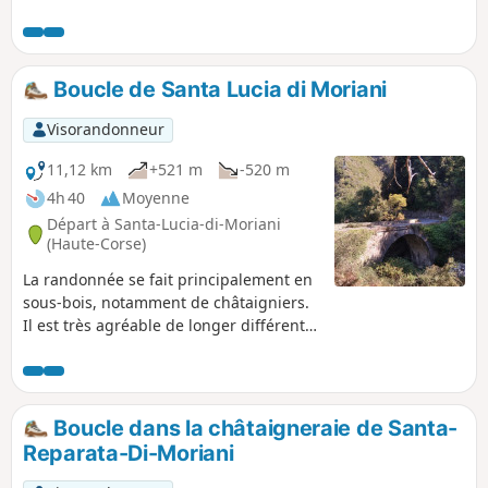
et sur la Castagniccia. En chemin, vous
croiserez hameaux, chapelles, fontaine,
ruisseaux. La petite route étroite montant au
parking de départ vaut déjà le détour.
Boucle de Santa Lucia di Moriani
Visorandonneur
11,12 km
+521 m
-520 m
4h 40
Moyenne
Départ à Santa-Lucia-di-Moriani
(Haute-Corse)
La randonnée se fait principalement en
sous-bois, notamment de châtaigniers.
Il est très agréable de longer différents
cours d'eau comme le Ruisseau de
Canapajo, après le Pont de l'Enfer. Des
ruines d'un ancien moulin sont
également visibles. Le parcours passe
Boucle dans la châtaigneraie de Santa-
aussi par le hameau de Serrale.
Reparata-Di-Moriani