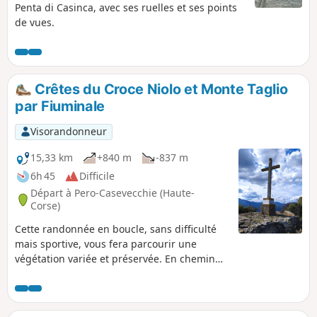
Penta di Casinca, avec ses ruelles et ses points
de vues.
Crêtes du Croce Niolo et Monte Taglio
par Fiuminale
Visorandonneur
15,33 km
+840 m
-837 m
6h 45
Difficile
Départ à Pero-Casevecchie (Haute-
Corse)
Cette randonnée en boucle, sans difficulté
mais sportive, vous fera parcourir une
végétation variée et préservée. En chemin
vous découvrirez les deux hameaux de
Fiuminale et des forêts de châtaigniers
centenaires. Du sommet du Croce Niolo à