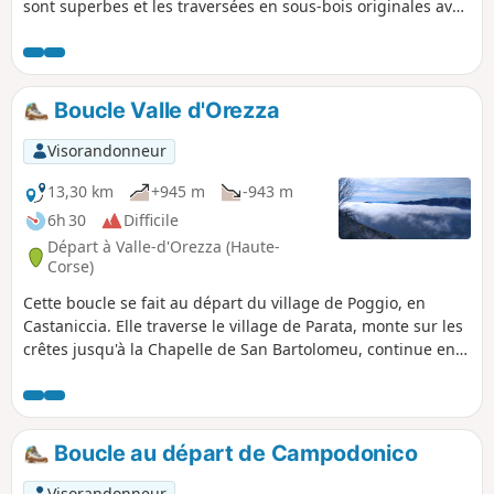
sont superbes et les traversées en sous-bois originales avec
pleins de rencontres (veaux, vaches, cochons, etc.). Le trajet
se fera tantôt sur route goudronnée, tantôt sur sentier.
Boucle Valle d'Orezza
Visorandonneur
13,30 km
+945 m
-943 m
6h 30
Difficile
Départ à Valle-d'Orezza (Haute-
Corse)
Cette boucle se fait au départ du village de Poggio, en
Castaniccia. Elle traverse le village de Parata, monte sur les
crêtes jusqu'à la Chapelle de San Bartolomeu, continue en
direction du Mont Olmelli, Mont di e tre Pieve, Mont
Zucarello, avant de passer devant la Chapelle San Giorgio et
de retrouver Poggio. Une grande partie de la boucle se fait
sur les crêtes, ce qui permet d'avoir une vue dégagée de
Boucle au départ de Campodonico
part et d'autre des vallées. Le parcours boisé rend la
randonnée très agréable, surtout en période estivale.
Visorandonneur