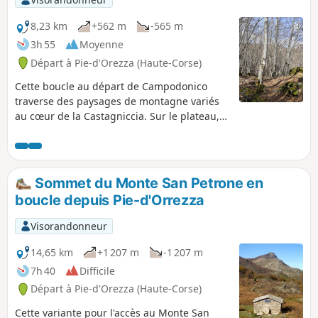
8,23 km
+562 m
-565 m
3h 55
Moyenne
Départ à Pie-d'Orezza (Haute-Corse)
Cette boucle au départ de Campodonico
traverse des paysages de montagne variés
au cœur de la Castagniccia. Sur le plateau,
une vue imprenable permet d'admirer la
chaîne de montagne du centre corse, les
villages remarquables de Castagniccia, tout
en ayant une vue lointaine sur la mer. De
Sommet du Monte San Petrone en
plus, des traces de bâti sont à admirer à
boucle depuis Pie-d'Orrezza
Bocca al Prato.
Visorandonneur
14,65 km
+1 207 m
-1 207 m
7h 40
Difficile
Départ à Pie-d'Orezza (Haute-Corse)
Cette variante pour l'accès au Monte San