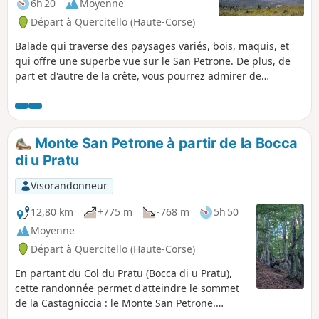
6h 20
Moyenne
la mer et les îles qui bordent la Corse, et des
Départ à Quercitello (Haute-Corse)
vues sur les montagnes, parfois enneigées
suivant les saisons.
Balade qui traverse des paysages variés, bois, maquis, et
qui offre une superbe vue sur le San Petrone. De plus, de
part et d'autre de la crête, vous pourrez admirer de
nombreux villages, comme Bisinchi, Castellu di Rustinu, ou
encore Monte, et avoir une vue sur San Anghjulu, en face.
Monte San Petrone à partir de la Bocca
di u Pratu
Visorandonneur
12,80 km
+775 m
-768 m
5h 50
Moyenne
Départ à Quercitello (Haute-Corse)
En partant du Col du Pratu (Bocca di u Pratu),
cette randonnée permet d'atteindre le sommet
de la Castagniccia : le Monte San Petrone.
Magnifique forêt de hêtres tout au long du