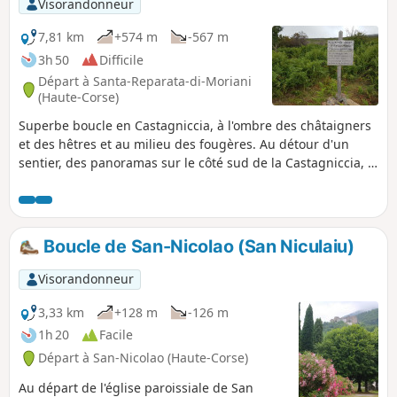
Visorandonneur
7,81 km
+574 m
-567 m
3h 50
Difficile
Départ à Santa-Reparata-di-Moriani
(Haute-Corse)
Superbe boucle en Castagniccia, à l'ombre des châtaigners
et des hêtres et au milieu des fougères. Au détour d'un
sentier, des panoramas sur le côté sud de la Castagniccia, la
plaine orientale et l'étang de Diane en toile de fond. Des
arbres majestueux ou d'étranges sculptures façonnées par
la végétation sur des vestiges d'immenses châtaigniers.
Boucle de San-Nicolao (San Niculaiu)
Visorandonneur
3,33 km
+128 m
-126 m
1h 20
Facile
Départ à San-Nicolao (Haute-Corse)
Au départ de l'église paroissiale de San