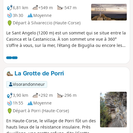
6,81 km
+549 m
-547 m
3h 30
Moyenne
Départ à Silvareccio (Haute-Corse)
Le Sant Angelo (1200 m) est un sommet qui se situe entre la
Casinca et la Castaniccia. À son sommet une vue à 360°
s'offre à vous, sur la mer, l'étang de Biguglia ou encore les
villages et vallées alentours. La randonnée se fait en sous-
bois, sous la protection des châtaigniers, majoritairement.
La Grotte de Porri
Visorandonneur
3,90 km
+292 m
-296 m
1h 55
Moyenne
Départ à Porri (Haute-Corse)
En Haute-Corse, le village de Porri fût un des
hauts lieux de la résistance insulaire. Près