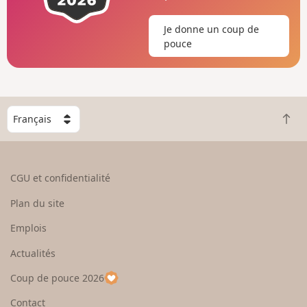
Je donne un coup de
pouce
C
R
h
e
o
t
i
o
s
CGU et confidentialité
u
i
r
s
Plan du site
e
s
n
e
Emplois
h
z
Actualités
a
u
u
n
Coup de pouce 2026
t
p
a
Contact