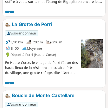
s'offre à vous, sur la mer, l'étang de Biguglia ou encore les
villages et vallées alentours. La randonnée se fait en sous-
bois, sous la protection des châtaigniers, majoritairement.
La Grotte de Porri
Visorandonneur
3,90 km
+292 m
-296 m
1h 55
Moyenne
Départ à Porri (Haute-Corse)
En Haute-Corse, le village de Porri fût un des
hauts lieux de la résistance insulaire. Près
du village, une grotte refuge, dite "Grotte
des Maquisards" qui servit de quartier
général à la Résistance, rappelle la
contribution de Porri et du pays de Casinca à
la libération de la Corse. Elle est bien gardée
Boucle de Monte Castellare
par les Vincetti, les Vittori, Bébé Arrighi,
Antoine Battesti, Noël Agostini et tant
Visorandonneur