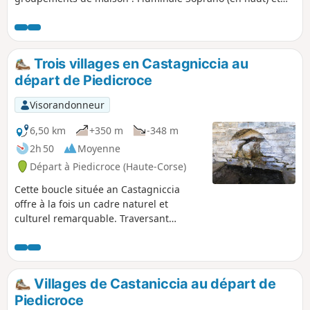
Fiuminale Sottano (en bas). Pour y accéder il existe deux
sentiers. Celui proposé dans cette randonnée, débute au
village de Velone-Orneto, qui est aussi le terminus de la
D330.
Trois villages en Castagniccia au
départ de Piedicroce
Visorandonneur
6,50 km
+350 m
-348 m
2h 50
Moyenne
Départ à Piedicroce (Haute-Corse)
Cette boucle située an Castagniccia
offre à la fois un cadre naturel et
culturel remarquable. Traversant
villages et autres lieux bâtis, elle permet
la découverte du patrimoine Corse :
maisons, chapelles, églises, couvent (à
proximité de Piedicroce), mais
Villages de Castaniccia au départ de
également lavoir ou fontaines. La
Piedicroce
boucle, majoritairement en sous-bois,