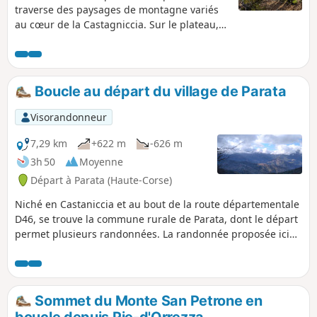
traverse des paysages de montagne variés
au cœur de la Castagniccia. Sur le plateau,
une vue imprenable permet d'admirer la
chaîne de montagne du centre corse, les
villages remarquables de Castagniccia, tout
en ayant une vue lointaine sur la mer. De
Boucle au départ du village de Parata
plus, des traces de bâti sont à admirer à
Bocca al Prato.
Visorandonneur
7,29 km
+622 m
-626 m
3h 50
Moyenne
Départ à Parata (Haute-Corse)
Niché en Castaniccia et au bout de la route départementale
D46, se trouve la commune rurale de Parata, dont le départ
permet plusieurs randonnées. La randonnée proposée ici
monte sur les crêtes en passant par la Chapelle San
Bartolomeu. Le point de vue de part et d'autre de la crête
que l'on longe, offre à la fois une vue sur la mer
Tyrrhénienne et sur la Castaniccia et ses villages.
Sommet du Monte San Petrone en