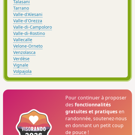
Talasani
Tarrano
Valle-d'Alesani
Valle-d'Orezza
Valle-di-Campoloro
Valle-di-Rostino
Vallecalle
Velone-Orneto
Venzolasca
Verdèse
Vignale
Volpajola
Pour continuer à proposer
des
fonctionnalités
gratuites et pratiques
en
randonnée, soutenez-nous
en donnant un petit coup
de pouce !