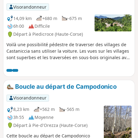
est à la fois ombragée tout en
Visorandonneur
permettant une vue exceptionnelle sur
les différents villages qui peuplent la
14,09 km
+680 m
-675 m
région. De petits ruisseaux, permettent
6h 00
Difficile
des pauses rafraichissantes l'été, tout
Départ à Piedicroce (Haute-Corse)
en restant praticables l'hiver.
Voilà une possibilité pédestre de traverser des villages de
Castaniccia sans utiliser la voiture. Les vues sur les villages
sont superbes et les traversées en sous-bois originales avec
pleins de rencontres (veaux, vaches, cochons, etc.). Le trajet
se fera tantôt sur route goudronnée, tantôt sur sentier.
Boucle au départ de Campodonico
Visorandonneur
8,23 km
+562 m
-565 m
3h 55
Moyenne
Départ à Pie-d'Orezza (Haute-Corse)
Cette boucle au départ de Campodonico