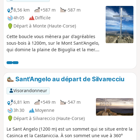
8,56 km
+587 m
-587 m
4h 05
Difficile
Départ à Monte (Haute-Corse)
Cette boucle vous mènera par d'agréables
sous-bois à 1200m, sur le Mont Sant'Angelo,
qui domine la plaine de Biguglia et la mer.
Contrairement au sentier traditionnel qui
part de Silvareccio, le départ depuis Carogne
ou Monte vous mènera hors des sentiers
battus sur d'anciens sentiers et pistes
Sant'Angelo au départ de Silvarecciu
abandonnés et il a l'avantage de parcourir
une boucle. (!) Descriptif ancien, des sentiers
Visorandonneur
semblent avoir disparu, voir les avis
6,81 km
+549 m
-547 m
3h 30
Moyenne
Départ à Silvareccio (Haute-Corse)
Le Sant Angelo (1200 m) est un sommet qui se situe entre la
Casinca et la Castaniccia. À son sommet une vue à 360°