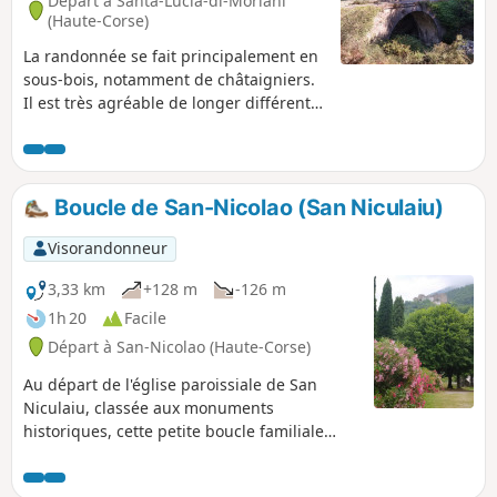
Départ à Santa-Lucia-di-Moriani
(Haute-Corse)
La randonnée se fait principalement en
sous-bois, notamment de châtaigniers.
Il est très agréable de longer différents
cours d'eau comme le Ruisseau de
Canapajo, après le Pont de l'Enfer. Des
ruines d'un ancien moulin sont
également visibles. Le parcours passe
Boucle de San-Nicolao (San Niculaiu)
aussi par le hameau de Serrale.
Visorandonneur
3,33 km
+128 m
-126 m
1h 20
Facile
Départ à San-Nicolao (Haute-Corse)
Au départ de l'église paroissiale de San
Niculaiu, classée aux monuments
historiques, cette petite boucle familiale
ombragée et facile, vous fera découvrir une
partie de la commune de San Nicolao avec