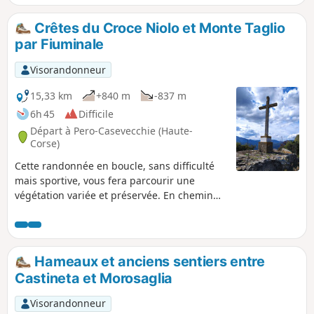
Crêtes du Croce Niolo et Monte Taglio
par Fiuminale
Visorandonneur
15,33 km
+840 m
-837 m
6h 45
Difficile
Départ à Pero-Casevecchie (Haute-
Corse)
Cette randonnée en boucle, sans difficulté
mais sportive, vous fera parcourir une
végétation variée et préservée. En chemin
vous découvrirez les deux hameaux de
Fiuminale et des forêts de châtaigniers
centenaires. Du sommet du Croce Niolo à
995 m d'altitude, vous aurez un panorama à
Hameaux et anciens sentiers entre
360°. À l'Ouest sur le Monte San Petrone,
Castineta et Morosaglia
plus haut sommet de Castagniccia. À l'Est,
l'archipel Toscan : Îles d'Elbe, Monte Cristo.
Visorandonneur
Au Nord, la Casinca et la région bastiaise.