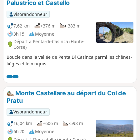
Palustrico et Castello
Visorandonneur
7,62 km
+376 m
-383 m
3h 15
Moyenne
Départ à Penta-di-Casinca (Haute-
Corse)
Boucle dans la vallée de Penta Di Casinca parmi les chênes-
lièges et le maquis.
Monte Castellare au départ du Col de
Pratu
Visorandonneur
16,04 km
+606 m
-598 m
6h 20
Moyenne
Départ à Quercitello (Haute-Corse)