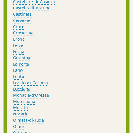
Castellare-di-Casinca
Castello-di-Rostino
Castineta
Cervione
Croce
Crocicchia
Érone
Felce
Ficaja
Giocatojo
La Porta
Lano
Lento
Loreto-di-Casinca
Lucciana
Monacia-d'Orezza
Morosaglia
Murato
Nocario
Olmeta-di-Tuda
Olmo
Ortiporio