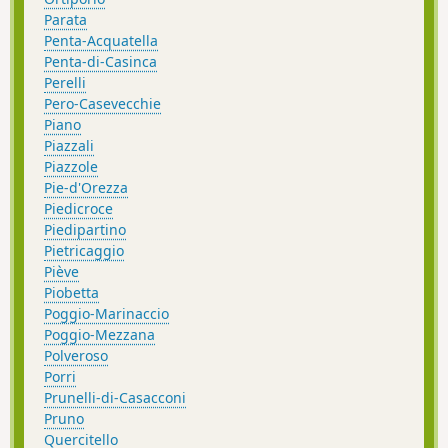
Parata
Penta-Acquatella
Penta-di-Casinca
Perelli
Pero-Casevecchie
Piano
Piazzali
Piazzole
Pie-d'Orezza
Piedicroce
Piedipartino
Pietricaggio
Piève
Piobetta
Poggio-Marinaccio
Poggio-Mezzana
Polveroso
Porri
Prunelli-di-Casacconi
Pruno
Quercitello