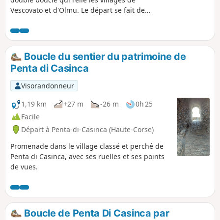
Vescovato et d'Olmu. Le départ se fait de
Vescovato, dont le patrimoine bâti est à
découvrir pour les plus curieux et traverse le
village d'Olmu qui ravira les amoureux des
"vieilles pierres" des villages insulaires. Les
Boucle du sentier du patrimoine de
paysages traversés sont variés, passant des
Penta di Casinca
sous-bois aux chênaies et à des parties
découvertes et exposées comme sur les
Visorandonneur
crêtes. Ainsi, en passant d'un versant à
l'autre, d'une rive à l'autre, vous aurez
1,19 km
+27 m
-26 m
0h 25
l'occasion de découvrir à la fois des vues sur
Facile
la mer et les îles qui bordent la Corse, et des
Départ à Penta-di-Casinca (Haute-Corse)
vues sur les montagnes, parfois enneigées
suivant les saisons.
Promenade dans le village classé et perché de
Penta di Casinca, avec ses ruelles et ses points
de vues.
Boucle de Penta Di Casinca par