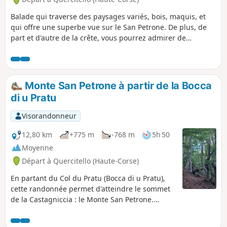
Balade qui traverse des paysages variés, bois, maquis, et
qui offre une superbe vue sur le San Petrone. De plus, de
part et d'autre de la crête, vous pourrez admirer de
nombreux villages, comme Bisinchi, Castellu di Rustinu, ou
encore Monte, et avoir une vue sur San Anghjulu, en face.
Monte San Petrone à partir de la Bocca
di u Pratu
Visorandonneur
12,80 km
+775 m
-768 m
5h 50
Moyenne
Départ à Quercitello (Haute-Corse)
En partant du Col du Pratu (Bocca di u Pratu),
cette randonnée permet d'atteindre le sommet
de la Castagniccia : le Monte San Petrone.
Magnifique forêt de hêtres tout au long du
chemin et superbe panorama au sommet.