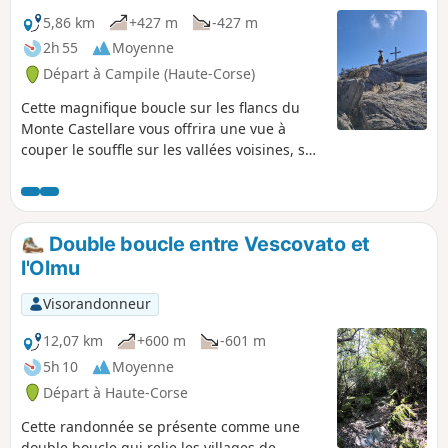
d'autres. Source : France 3 Corse ViaStella
5,86 km
+427 m
-427 m
2h 55
Moyenne
Départ à Campile (Haute-Corse)
Cette magnifique boucle sur les flancs du
Monte Castellare vous offrira une vue à
couper le souffle sur les vallées voisines, sur
la plaine de Bastia, l'Île d'Elbe et même, par
temps clair, sur les côtes italiennes. Elle
alterne les passages en sous-bois et à
découvert jusqu'au sommet situé à 1000m
Double boucle entre Vescovato et
où un magnifique chêne vous attend pour
l'Olmu
vous procurer l'ombre nécessaire au pique-
nique ou à la sieste. La descente vous fera
Visorandonneur
traverser le charmant hameau de Costa.
12,07 km
+600 m
-601 m
5h 10
Moyenne
Départ à Haute-Corse
Cette randonnée se présente comme une
double boucle qui relie les villages de