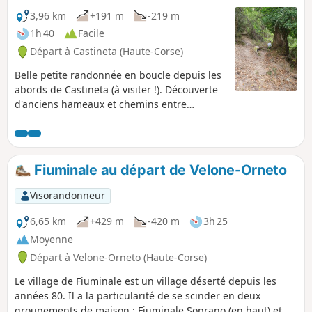
Préservés du tourisme de masse, vous aurez
3,96 km
+191 m
-219 m
l'occasion de visiter trois villages
1h 40
Facile
traditionnels de la haute région de la Costa
Départ à Castineta (Haute-Corse)
Verde.
Belle petite randonnée en boucle depuis les
abords de Castineta (à visiter !). Découverte
d'anciens hameaux et chemins entre
Castineta et Morosaglia. Ces chemins étaient
très utilisés à l'époque où la route de
Castineta n'existait pas.
Fiuminale au départ de Velone-Orneto
Visorandonneur
6,65 km
+429 m
-420 m
3h 25
Moyenne
Départ à Velone-Orneto (Haute-Corse)
Le village de Fiuminale est un village déserté depuis les
années 80. Il a la particularité de se scinder en deux
groupements de maison : Fiuminale Soprano (en haut) et