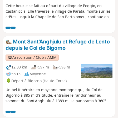
assez conséquents. Vous avez la possibilité
Cette boucle se fait au départ du village de Poggio, en
de la raccourcir en évitant de faire l'aller-
Castaniccia. Elle traverse le village de Parata, monte sur les
retour au sommet du San Petrone depuis le
crêtes jusqu'à la Chapelle de San Bartolomeu, continue en
Col de Bocca di San Pietro. Néanmoins, cela
direction du Mont Olmelli, Mont di e tre Pieve, Mont
restera une très belle randonnée en boucle
Zucarello, avant de passer devant la Chapelle San Giorgio et
avec des paysages variés et des vues
de retrouver Poggio. Une grande partie de la boucle se fait
dégagées.
sur les crêtes, ce qui permet d'avoir une vue dégagée de
Mont Sant'Anghjulu et Refuge de Lento
part et d'autre des vallées. Le parcours boisé rend la
depuis le Col de Bigorno
randonnée très agréable, surtout en période estivale.
Association / Club / AMM
12,33 km
+597 m
-598 m
5h 15
Moyenne
Départ à Bigorno (Haute-Corse)
Un bel itinéraire en moyenne montagne qui, du Col de
Bigorno à 885 m d'altitude, entraîne le randonneur au
sommet du Sant'Anghjulu à 1389 m. Le panorama à 360°
permet, par temps clair, d'apercevoir certains points
culminants de Corse du Sud. Tout proche, le Refuge de
Lento se situe face Ouest des rochers d'I Compuli. Il est mis