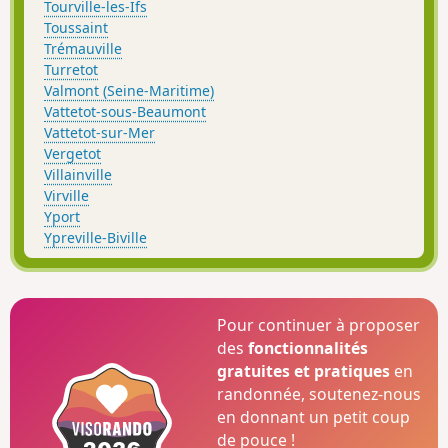
Tourville-les-Ifs
Toussaint
Trémauville
Turretot
Valmont (Seine-Maritime)
Vattetot-sous-Beaumont
Vattetot-sur-Mer
Vergetot
Villainville
Virville
Yport
Ypreville-Biville
Pour continuer à proposer
des
fonctionnalités
gratuites et pratiques
en
randonnée, soutenez-nous
en donnant un petit coup
de pouce !