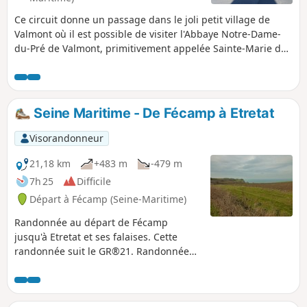
Ce circuit donne un passage dans le joli petit village de
Valmont où il est possible de visiter l'Abbaye Notre-Dame-
du-Pré de Valmont, primitivement appelée Sainte-Marie de
Valmont qui est une abbaye bénédictine.
Seine Maritime - De Fécamp à Etretat
Visorandonneur
21,18 km
+483 m
-479 m
7h 25
Difficile
Départ à Fécamp (Seine-Maritime)
Randonnée au départ de Fécamp
jusqu'à Etretat et ses falaises. Cette
randonnée suit le GR®21. Randonnée
facile dans son ensemble, elle se
déroule sur du plat pour la très grande
majorité du parcours et traverse de