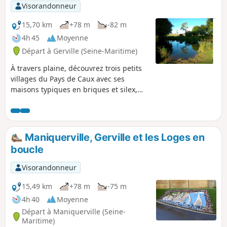
Visorandonneur
15,70 km
+78 m
-82 m
4h 45
Moyenne
Départ à Gerville (Seine-Maritime)
À travers plaine, découvrez trois petits
villages du Pays de Caux avec ses
maisons typiques en briques et silex,
clos masure et exploitations agricoles.
Maniquerville, Gerville et les Loges en
boucle
Visorandonneur
15,49 km
+78 m
-75 m
4h 40
Moyenne
Départ à Maniquerville (Seine-
Maritime)