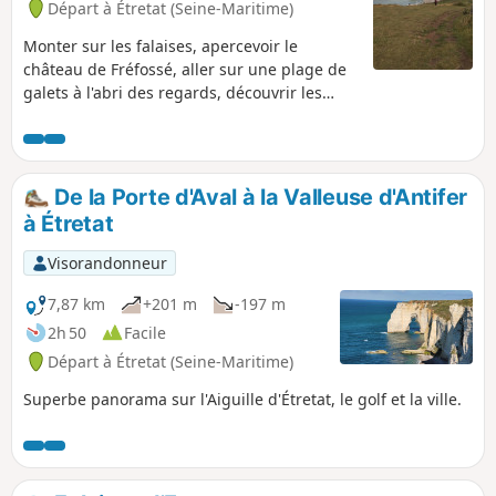
Départ à Étretat (Seine-Maritime)
Monter sur les falaises, apercevoir le
château de Fréfossé, aller sur une plage de
galets à l'abri des regards, découvrir les
vallons du Pays de Caux... Voilà le menu de
cette courte randonnée.
De la Porte d'Aval à la Valleuse d'Antifer
à Étretat
Visorandonneur
7,87 km
+201 m
-197 m
2h 50
Facile
Départ à Étretat (Seine-Maritime)
Superbe panorama sur l'Aiguille d'Étretat, le golf et la ville.