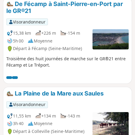
nombreux champs, le marquage n'est
De Fécamp à Saint-Pierre-en-Port par
donc pas forcément indiqué mais il
le GR®21
suffit de bien se repérer et de suivre le
marquage rouge et blanc. Le dénivelé
Visorandonneur
est tout de même important dû aux
"valleuses" ces accès naturels à la mer
15,38 km
+226 m
-154 m
dans ce paysage de falaise.
5h 00
Moyenne
Départ à Fécamp (Seine-Maritime)
Troisième des huit journées de marche sur le GR®21 entre
Fécamp et Le Tréport.
La Plaine de la Mare aux Saules
Visorandonneur
11,55 km
+134 m
-143 m
3h 40
Moyenne
Départ à Colleville (Seine-Maritime)