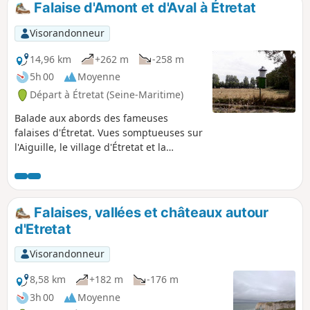
Falaise d'Amont et d'Aval à Étretat
Visorandonneur
14,96 km
+262 m
-258 m
5h 00
Moyenne
Départ à Étretat (Seine-Maritime)
Balade aux abords des fameuses
falaises d'Étretat. Vues somptueuses sur
l'Aiguille, le village d'Étretat et la
Chapelle Notre-Dame de la Garde.
Falaises, vallées et châteaux autour
d'Etretat
Visorandonneur
8,58 km
+182 m
-176 m
3h 00
Moyenne