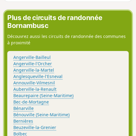
Plus de circuits de randonnée
Bornambusc
Découvrez aussi les circuits de randonnée des communes
à proximité
Angerville-Bailleul
Angerville-l'Orcher
Angerville-la-Martel
Anglesqueville-l'Esneval
Annouville-Vilmesnil
Auberville-la-Renault
Beaurepaire (Seine-Maritime)
Bec-de-Mortagne
Bénarville
Bénouville (Seine-Maritime)
Bernières
Beuzeville-la-Grenier
Bolbec