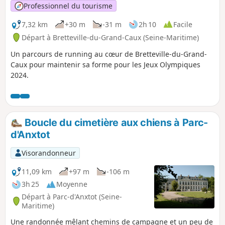
Professionnel du tourisme
7,32 km
+30 m
-31 m
2h 10
Facile
Départ à Bretteville-du-Grand-Caux (Seine-Maritime)
Un parcours de running au cœur de Bretteville-du-Grand-
Caux pour maintenir sa forme pour les Jeux Olympiques
2024.
Boucle du cimetière aux chiens à Parc-
d'Anxtot
Visorandonneur
11,09 km
+97 m
-106 m
3h 25
Moyenne
Départ à Parc-d'Anxtot (Seine-
Maritime)
Une randonnée mêlant chemins de campagne et un peu de