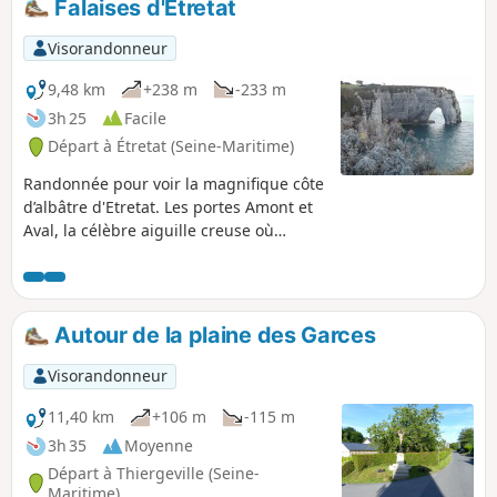
Falaises d'Etretat
Visorandonneur
9,48 km
+238 m
-233 m
3h 25
Facile
Départ à Étretat (Seine-Maritime)
Randonnée pour voir la magnifique côte
d’albâtre d'Etretat. Les portes Amont et
Aval, la célèbre aiguille creuse où
Arsène Lupin aurait caché son trésor, la
Manneporte. Vues magnifiques sur les
falaises et les superbes plages. La
randonnée longe le terrain de golf en
Autour de la plaine des Garces
bord de falaise d'Etretat et le site
naturel protégé.
Visorandonneur
11,40 km
+106 m
-115 m
3h 35
Moyenne
Départ à Thiergeville (Seine-
Maritime)