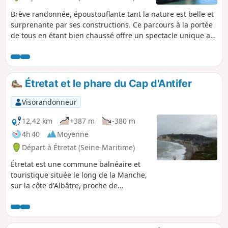
Brève randonnée, époustouflante tant la nature est belle et
surprenante par ses constructions. Ce parcours à la portée
de tous en étant bien chaussé offre un spectacle unique au
monde ! Attention à ne pas aller trop aux bords des
falaises : des accidents mortels surviennent chaque année
par imprudence Il n'y a pas de protection particulière.
Étretat et le phare du Cap d'Antifer
Visorandonneur
12,42 km
+387 m
-380 m
4h 40
Moyenne
Départ à Étretat (Seine-Maritime)
Étretat est une commune balnéaire et
touristique située le long de la Manche,
sur la côte d'Albâtre, proche de
l'estuaire de la Seine, marquée par ses
falaises et célèbre pour ses trois arches
successives.