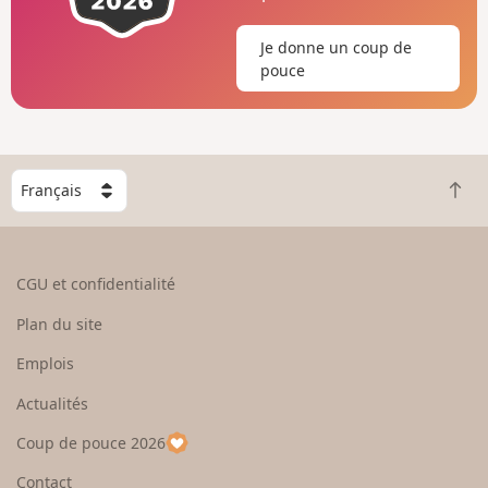
Je donne un coup de
pouce
C
R
h
e
o
t
i
o
s
CGU et confidentialité
u
i
r
s
Plan du site
e
s
n
e
Emplois
h
z
Actualités
a
u
u
n
Coup de pouce 2026
t
p
a
Contact