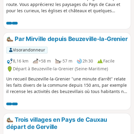
route. Vous apprécierez les paysages du Pays de Caux et
pour les curieux, les églises et châteaux et quelques
maisons typiques de la région. Pour les gourmands, vous
pourrez faire une halte au bar de Gommerville... et enfin,
curiosité atypique de ce parcours : le cimetière aux chiens.
Par Mirville depuis Beuzeville-la-Grenier
Visorandonneur
8,16 km
+58 m
-57 m
2h 30
Facile
Départ à Beuzeville-la-Grenier (Seine-Maritime)
Un recueil Beuzeville-la-Grenier "une minute d'arrêt" relate
les faits divers de la commune depuis 150 ans, par exemple
il recense les activités des beuzevillais où tous habitants ne
déclarant aucune profession étaient considérés comme
tisseurs, il y avait un métier à tisser dans presque toutes les
maisons.
Trois villages en Pays de Cauxau
départ de Gerville