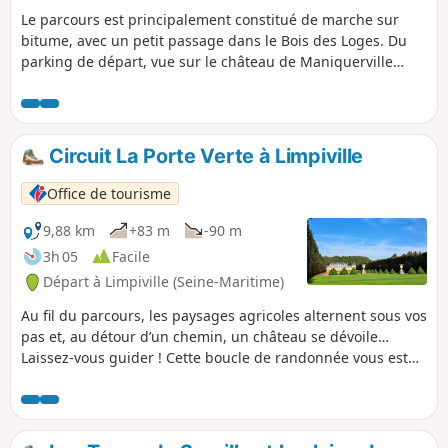
Le parcours est principalement constitué de marche sur
bitume, avec un petit passage dans le Bois des Loges. Du
parking de départ, vue sur le château de Maniquerville
(devenu hôtel). Au début du circuit, visite de la petite et pas
moins sympathique, Église Saint-Martin de Maniquerville. À
Gerville, l'Église Saint-Michel est fermée et ne peut être
visitée. L'Église Notre-Dame, aux Loges, mérite aussi d'être
Circuit La Porte Verte à Limpiville
visitée, ainsi que l'ancienne gare "Les Loges/Vaucottes-sur-
Mer", qui abrite de vieux wagons et locomotives.
Office de tourisme
9,88 km
+83 m
-90 m
3h 05
Facile
Départ à Limpiville (Seine-Maritime)
Au fil du parcours, les paysages agricoles alternent sous vos
pas et, au détour d’un chemin, un château se dévoile…
Laissez-vous guider ! Cette boucle de randonnée vous est
proposée par Fécamp Caux Littoral Agglo et Fécamp
Tourisme : elle est balisée, entretenue et inscrite au PDESI
(Plan Départemental des Espaces, Sites et Itinéraires) afin
de vous assurer qualité et sécurité tout au long du