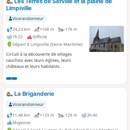
Les Terres de Serville et la plaine de
parcours.
Limpiville
Visorandonneur
24,22 km
+168 m
-176 m
7h 25
Difficile
Départ à Limpiville (Seine-Maritime)
Circuit à la découverte de villages
cauchois avec leurs églises, leurs
châteaux et leurs habitants.
La Briganderie
Visorandonneur
11,46 km
+133 m
-129 m
3h 40
Moyenne