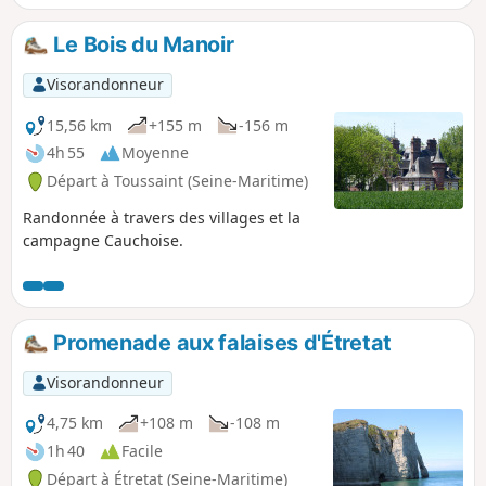
Le Bois du Manoir
Visorandonneur
15,56 km
+155 m
-156 m
4h 55
Moyenne
Départ à Toussaint (Seine-Maritime)
Randonnée à travers des villages et la
campagne Cauchoise.
Promenade aux falaises d'Étretat
Visorandonneur
4,75 km
+108 m
-108 m
1h 40
Facile
Départ à Étretat (Seine-Maritime)