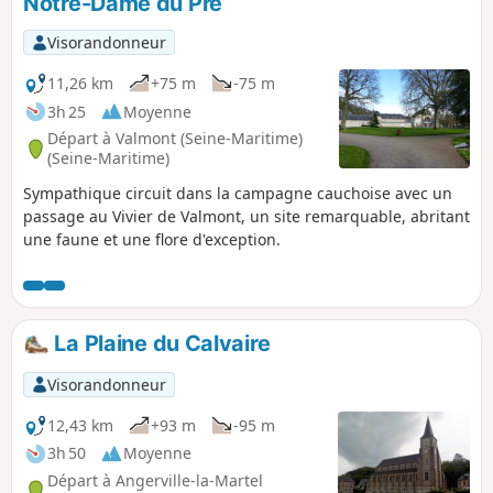
Notre-Dame du Pré
posté le 08/05/2023).
Visorandonneur
11,26 km
+75 m
-75 m
3h 25
Moyenne
Départ à Valmont (Seine-Maritime)
(Seine-Maritime)
Sympathique circuit dans la campagne cauchoise avec un
passage au Vivier de Valmont, un site remarquable, abritant
une faune et une flore d'exception.
La Plaine du Calvaire
Visorandonneur
12,43 km
+93 m
-95 m
3h 50
Moyenne
Départ à Angerville-la-Martel