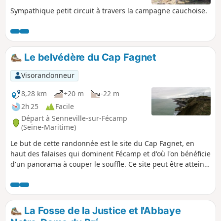
Sympathique petit circuit à travers la campagne cauchoise.
Le belvédère du Cap Fagnet
Visorandonneur
8,28 km
+20 m
-22 m
2h 25
Facile
Départ à Senneville-sur-Fécamp
(Seine-Maritime)
Le but de cette randonnée est le site du Cap Fagnet, en
haut des falaises qui dominent Fécamp et d'où l'on bénéficie
d'un panorama à couper le souffle. Ce site peut être atteint
après un parcours campagnard qui comporte des portions
goudronnées, tel que décrit ici. Il peut être également
parcouru par une très courte boucle (1 km), également
décrite en tant que variante. (Attention) Suite à des
La Fosse de la Justice et l'Abbaye
éboulements l'accès au belvédère est interdit (cf. message