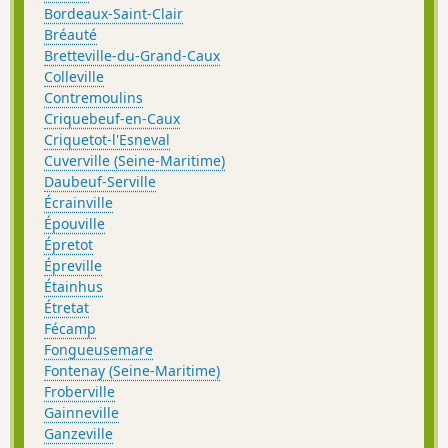
Bordeaux-Saint-Clair
Bréauté
Bretteville-du-Grand-Caux
Colleville
Contremoulins
Criquebeuf-en-Caux
Criquetot-l'Esneval
Cuverville (Seine-Maritime)
Daubeuf-Serville
Écrainville
Épouville
Épretot
Épreville
Étainhus
Étretat
Fécamp
Fongueusemare
Fontenay (Seine-Maritime)
Froberville
Gainneville
Ganzeville