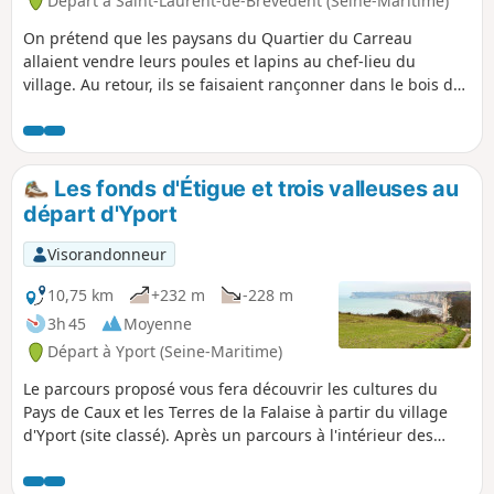
Départ à Saint-Laurent-de-Brèvedent (Seine-Maritime)
On prétend que les paysans du Quartier du Carreau
allaient vendre leurs poules et lapins au chef-lieu du
village. Au retour, ils se faisaient rançonner dans le bois de
la côte que l'on appelle aujourd'hui de la "Briganderie".
Les fonds d'Étigue et trois valleuses au
départ d'Yport
Visorandonneur
10,75 km
+232 m
-228 m
3h 45
Moyenne
Départ à Yport (Seine-Maritime)
Le parcours proposé vous fera découvrir les cultures du
Pays de Caux et les Terres de la Falaise à partir du village
d'Yport (site classé). Après un parcours à l'intérieur des
terres, retour vers Yport non loin des falaises à partir de la
valleuse de Vattetot par le GR® 21.